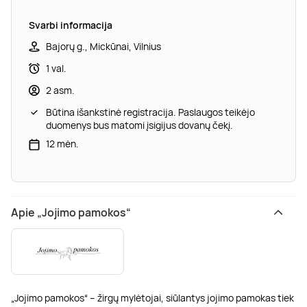
Svarbi informacija
Bajorų g., Mickūnai, Vilnius
1 val.
2 asm.
Būtina išankstinė registracija. Paslaugos teikėjo
duomenys bus matomi įsigijus dovanų čekį.
12 mėn.
Apie „Jojimo pamokos“
„Jojimo pamokos“ – žirgų mylėtojai, siūlantys jojimo pamokas tiek