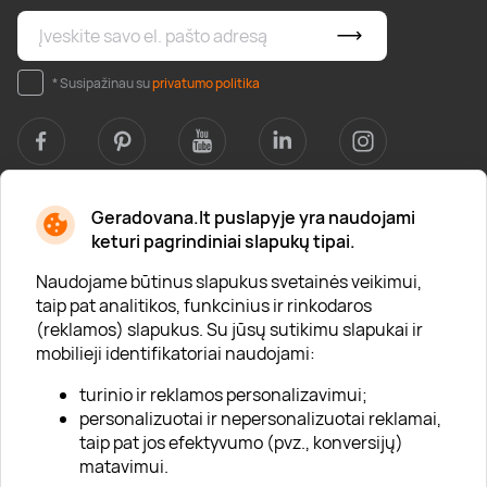
* Susipažinau su
privatumo politika
Geradovana.lt puslapyje yra naudojami
Apie mus
keturi pagrindiniai slapukų tipai.
Apie „Gera Dovana“
Naudojame būtinus slapukus svetainės veikimui,
taip pat analitikos, funkcinius ir rinkodaros
Lojalumo klubas
(reklamos) slapukus. Su jūsų sutikimu slapukai ir
Karjera
mobilieji identifikatoriai naudojami:
Visi partneriai
turinio ir reklamos personalizavimui;
personalizuotai ir nepersonalizuotai reklamai,
Kontaktai
taip pat jos efektyvumo (pvz., konversijų)
Tinklaraštis
matavimui.