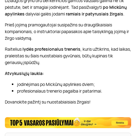
Džiaugtis grynu oru bei kerinčios gamtos vaizdais galima ne tik
pėstute, bet ir smagiai jodinėjant. Tad pasižvalgyti
po Mickūnų
apylinkes
dalyviai galės jodami
ramiais ir patyrusiais žirgais
.
Prieš jojimą pramogautojai susipažins su draugiškaisiais
kompanionais, o instruktoriai papasakos apie taisyklingą jojimą ir
žirgo valdymą.
Raitelius
lydės
profesionalus treneris
, kuris užtikrins, kad laikas,
praleistas su šiais nuostabiais gyvūnais, būtų kupinas tik
geriausių įspūdžių.
Atvykusiųjų laukia:
jodinėjimas po Mickūnų apylinkes dviem;
profesionalaus trenerio pagalba ir patarimai.
Dovanokite pažintį su nuostabiaisiais žirgais!