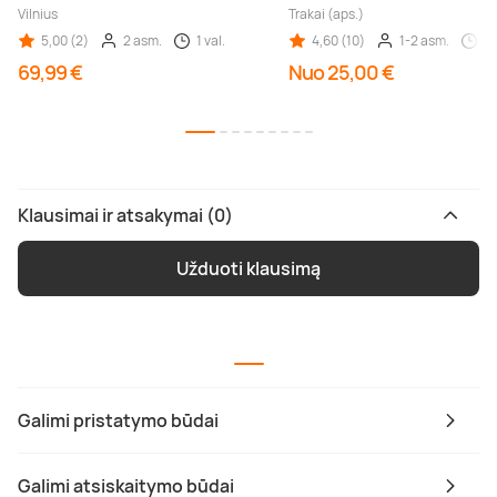
Vilnius
Trakai (aps.)
5,00 (2)
2 asm.
1 val.
4,60 (10)
1-2 asm.
1 
69,99 €
Nuo 25,00 €
Klausimai ir atsakymai (0)
Užduoti klausimą
Galimi pristatymo būdai
Galimi atsiskaitymo būdai