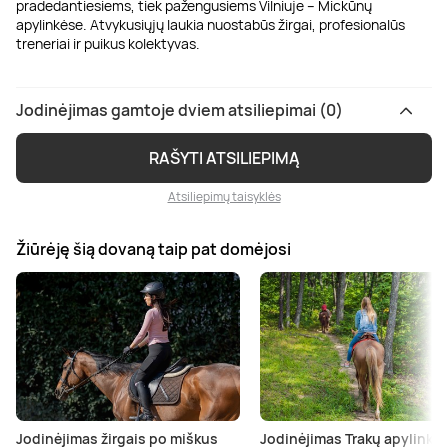
pradedantiesiems, tiek pažengusiems Vilniuje – Mickūnų
apylinkėse. Atvykusiųjų laukia nuostabūs žirgai, profesionalūs
treneriai ir puikus kolektyvas.
Jodinėjimas gamtoje dviem atsiliepimai (0)
RAŠYTI ATSILIEPIMĄ
Atsiliepimų taisyklės
Žiūrėję šią dovaną taip pat domėjosi
Jodinėjimas žirgais po miškus
Jodinėjimas Trakų apylinkė