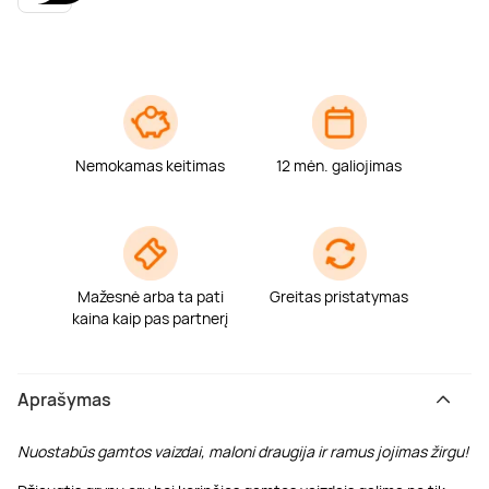
Poilsis dvaruose ir pilyse
Masažų kompleksai
Kitos vandens pramogos
Nemokamas keitimas
12 mėn. galiojimas
Mažesnė arba ta pati
Greitas pristatymas
kaina kaip pas partnerį
Aprašymas
Nuostabūs gamtos vaizdai, maloni draugija ir ramus jojimas žirgu!