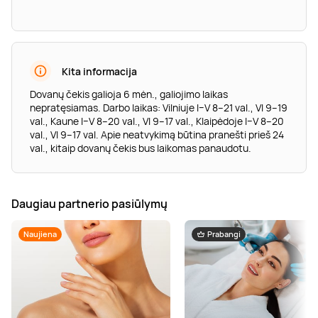
Kita informacija
Dovanų čekis galioja 6 mėn., galiojimo laikas
nepratęsiamas. Darbo laikas: Vilniuje I–V 8–21 val., VI 9–19
val., Kaune I–V 8–20 val., VI 9–17 val., Klaipėdoje I–V 8–20
val., VI 9–17 val. Apie neatvykimą būtina pranešti prieš 24
val., kitaip dovanų čekis bus laikomas panaudotu.
Daugiau partnerio pasiūlymų
Naujiena
Prabangi