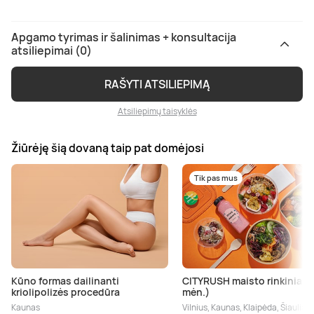
Apgamo tyrimas ir šalinimas + konsultacija
atsiliepimai (0)
RAŠYTI ATSILIEPIMĄ
Atsiliepimų taisyklės
Žiūrėję šią dovaną taip pat domėjosi
Tik pas mus
Kūno formas dailinanti
CITYRUSH maisto rinkiniai (
kriolipolizės procedūra
mėn.)
Kaunas
Vilnius, Kaunas, Klaipėda, Šiauliai