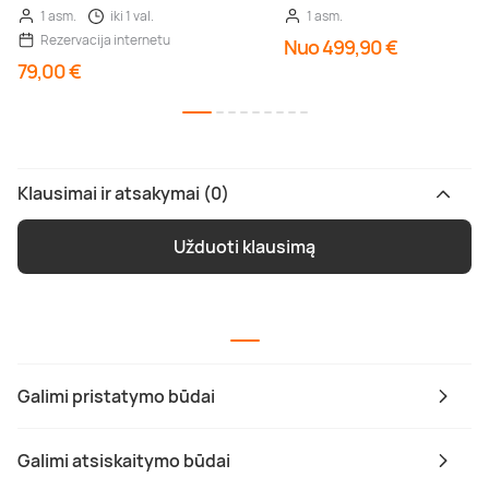
1 asm.
iki 1 val.
1 asm.
Rezervacija internetu
Nuo 499,90 €
79,00 €
Klausimai ir atsakymai (0)
Užduoti klausimą
Galimi pristatymo būdai
Galimi atsiskaitymo būdai