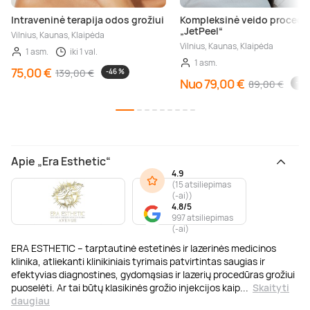
Intraveninė terapija odos grožiui
Kompleksinė veido procedū
„JetPeel“
Vilnius, Kaunas, Klaipėda
Vilnius, Kaunas, Klaipėda
1 asm.
iki 1 val.
1 asm.
75,00 €
139,00 €
-46 %
Nuo 79,00 €
89,00 €
-11 
Apie „Era Esthetic“
4.9
(
15 atsiliepimas
(-ai)
)
4.8/5
997 atsiliepimas
(-ai)
ERA ESTHETIC – tarptautinė estetinės ir lazerinės medicinos
klinika, atliekanti klinikiniais tyrimais patvirtintas saugias ir
efektyvias diagnostines, gydomąsias ir lazerių procedūras grožiui
puoselėti. Ar tai būtų klasikinės grožio injekcijos kaip
...
Skaityti
daugiau