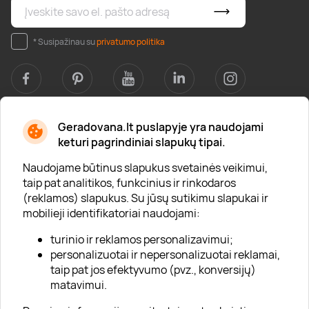
* Susipažinau su
privatumo politika
Geradovana.lt puslapyje yra naudojami
Apie mus
keturi pagrindiniai slapukų tipai.
Apie „Gera Dovana“
Naudojame būtinus slapukus svetainės veikimui,
taip pat analitikos, funkcinius ir rinkodaros
Lojalumo klubas
(reklamos) slapukus. Su jūsų sutikimu slapukai ir
Karjera
mobilieji identifikatoriai naudojami:
Visi partneriai
turinio ir reklamos personalizavimui;
personalizuotai ir nepersonalizuotai reklamai,
Kontaktai
taip pat jos efektyvumo (pvz., konversijų)
Tinklaraštis
matavimui.