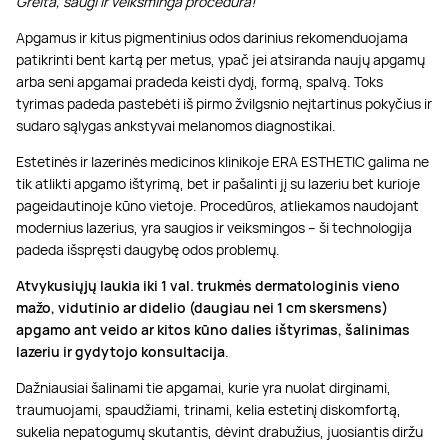
Greita, saugi ir veiksminga procedūra!
Apgamus ir kitus pigmentinius odos darinius rekomenduojama
patikrinti bent kartą per metus, ypač jei atsiranda naujų apgamų
arba seni apgamai pradeda keisti dydį, formą, spalvą. Toks
tyrimas padeda pastebėti iš pirmo žvilgsnio neįtartinus pokyčius ir
sudaro sąlygas ankstyvai melanomos diagnostikai.
Estetinės ir lazerinės medicinos klinikoje ERA ESTHETIC galima ne
tik atlikti apgamo ištyrimą, bet ir pašalinti jį su lazeriu bet kurioje
pageidautinoje kūno vietoje. Procedūros, atliekamos naudojant
modernius lazerius, yra saugios ir veiksmingos – ši technologija
padeda išspręsti daugybę odos problemų.
Atvykusiųjų laukia iki 1 val. trukmės dermatologinis vieno
mažo, vidutinio ar didelio (daugiau nei 1 cm skersmens)
apgamo ant veido ar kitos kūno dalies ištyrimas, šalinimas
lazeriu ir gydytojo konsultacija
.
Dažniausiai šalinami tie apgamai, kurie yra nuolat dirginami,
traumuojami, spaudžiami, trinami, kelia estetinį diskomfortą,
sukelia nepatogumų skutantis, dėvint drabužius, juosiantis diržu