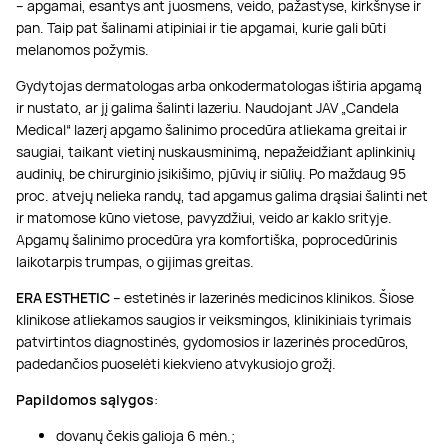
– apgamai, esantys ant juosmens, veido, pažastyse, kirkšnyse ir
pan. Taip pat šalinami atipiniai ir tie apgamai, kurie gali būti
melanomos požymis.
Gydytojas dermatologas arba onkodermatologas ištiria apgamą
ir nustato, ar jį galima šalinti lazeriu. Naudojant JAV „Candela
Medical“ lazerį apgamo šalinimo procedūra atliekama greitai ir
saugiai, taikant vietinį nuskausminimą, nepažeidžiant aplinkinių
audinių, be chirurginio įsikišimo, pjūvių ir siūlių. Po maždaug 95
proc. atvejų nelieka randų, tad apgamus galima drąsiai šalinti net
ir matomose kūno vietose, pavyzdžiui, veido ar kaklo srityje.
Apgamų šalinimo procedūra yra komfortiška, poprocedūrinis
laikotarpis trumpas, o gijimas greitas.
ERA ESTHETIC
– estetinės ir lazerinės medicinos klinikos. Šiose
klinikose atliekamos saugios ir veiksmingos, klinikiniais tyrimais
patvirtintos diagnostinės, gydomosios ir lazerinės procedūros,
padedančios puoselėti kiekvieno atvykusiojo grožį.
Papildomos sąlygos
:
dovanų čekis galioja 6 mėn.;