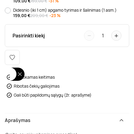
109,00
€
159,00 €
-31 %
Poilsis dvaruose ir pilyse
Masažų kompleksai
Kitos vandens pramogos
Didesnio (iki 1 cm) apgamo tyrimas ir šalinimas (1 asm.)
159,00
€
209,00 €
-23 %
−
+
Pasirinkti kiekį
1
Nemokamas keitimas
Ribotas čekių galiojimas
Gali būti papildomų sąlygų (žr. aprašyme)
Aprašymas