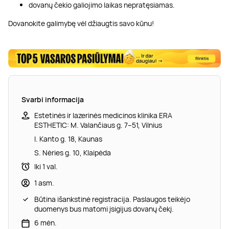
dovanų čekio galiojimo laikas nepratęsiamas.
Dovanokite galimybę vėl džiaugtis savo kūnu!
Svarbi informacija
Estetinės ir lazerinės medicinos klinika ERA
ESTHETIC: M. Valančiaus g. 7–51, Vilnius
I. Kanto g. 18, Kaunas
S. Nėries g. 10, Klaipėda
Iki 1 val.
1 asm.
Būtina išankstinė registracija. Paslaugos teikėjo
duomenys bus matomi įsigijus dovanų čekį.
6 mėn.