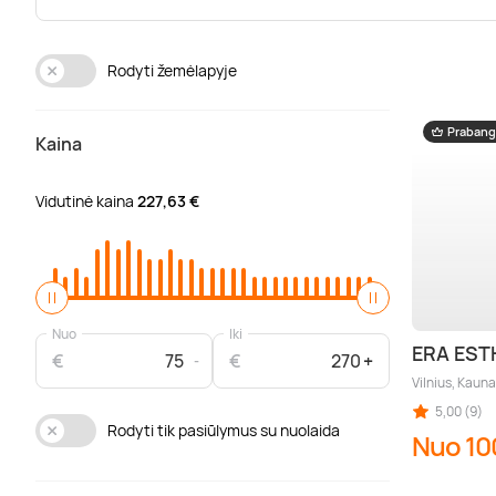
Rodyti žemėlapyje
Prabang
Kaina
Vidutinė kaina
227,63 €
Nuo
Iki
ERA EST
€
€
Vilnius, Kauna
5,00 (9)
Rodyti tik pasiūlymus su nuolaida
Nuo 10