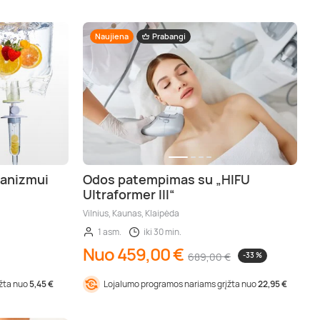
Naujiena
Prabangi
ganizmui
Odos patempimas su „HIFU
Ultraformer III“
Vilnius, Kaunas, Klaipėda
1 asm.
iki 30 min.
Nuo 459,00 €
689,00 €
-33 %
įžta nuo
5,45 €
Lojalumo programos nariams grįžta nuo
22,95 €