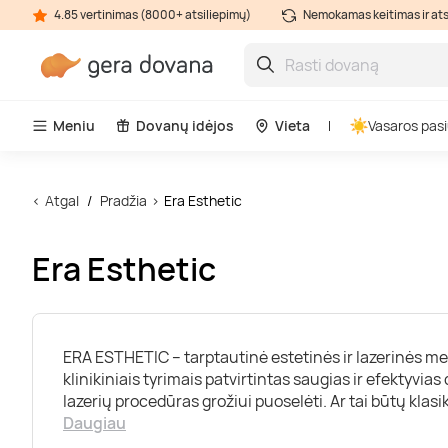
4.85 vertinimas (8000+ atsiliepimų)
Nemokamas keitimas ir at
Meniu
Dovanų idėjos
Vieta
Vasaros pasi
Atgal
Pradžia
Era Esthetic
Era Esthetic
ERA ESTHETIC – tarptautinė estetinės ir lazerinės med
klinikiniais tyrimais patvirtintas saugias ir efektyvia
lazerių procedūras grožiui puoselėti. Ar tai būtų klasi
Daugiau