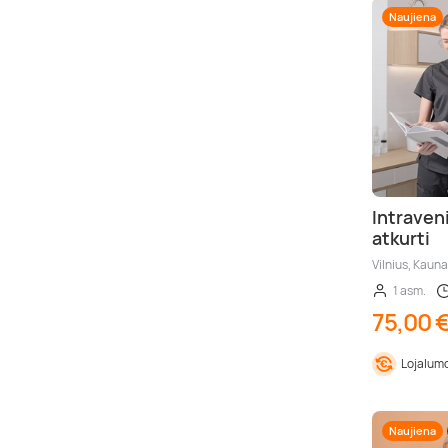
Naujiena
Intraveni
atkurti
Vilnius, Kauna
1 asm.
75,00 
Lojalumo
Naujiena