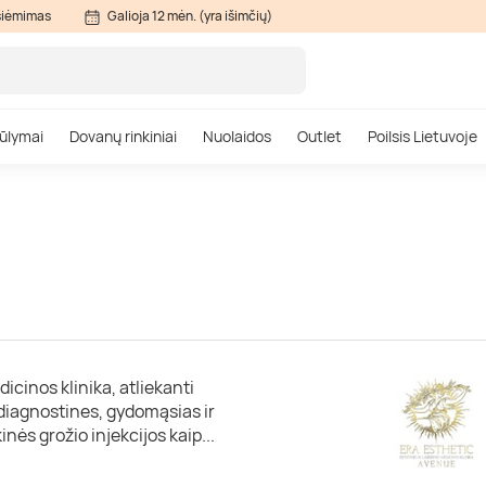
siėmimas
Galioja 12 mėn. (yra išimčių)
ūlymai
Dovanų rinkiniai
Nuolaidos
Outlet
Poilsis Lietuvoje
icinos klinika, atliekanti
s diagnostines, gydomąsias ir
kinės grožio injekcijos kaip
...