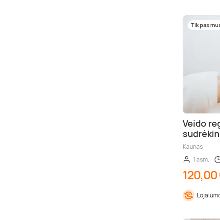
Tik pas mu
Veido re
sudrėki
Kaunas
1 asm.
120,00
Lojalumo