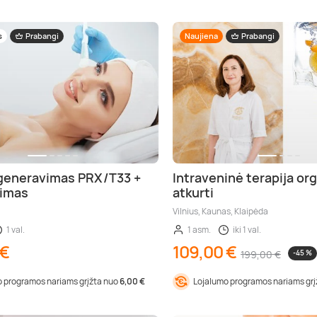
s
Prabangi
Naujiena
Prabangi
generavimas PRX/T33 +
Intraveninė terapija or
nimas
atkurti
Vilnius, Kaunas, Klaipėda
1 val.
1 asm.
iki 1 val.
 €
109,00 €
199,00 €
-45 %
 programos nariams grįžta nuo
6,00 €
Lojalumo programos nariams gr