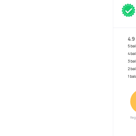
4.9
5 bal
4 bal
3 bal
2 bal
1 bal
Reg