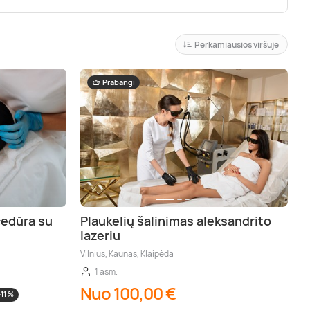
Perkamiausios viršuje
Prabangi
cedūra su
Plaukelių šalinimas aleksandrito
lazeriu
Vilnius, Kaunas, Klaipėda
1 asm.
Nuo 100,00 €
-11 %