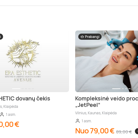
i
Prabangi
HETIC dovanų čekis
Kompleksinė veido pro
„JetPeel“
s, Klaipėda
Vilnius, Kaunas, Klaipėda
1 asm.
1 asm.
0,00 €
Nuo 79,00 €
89,00 €