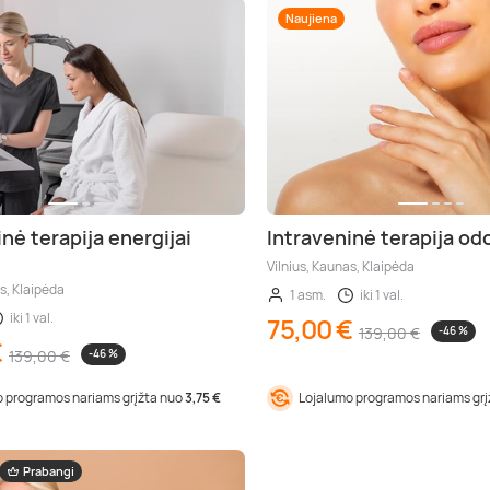
Naujiena
nė terapija energijai
Intraveninė terapija od
Vilnius, Kaunas, Klaipėda
s, Klaipėda
1 asm.
iki 1 val.
iki 1 val.
75,00 €
139,00 €
-46 %
€
139,00 €
-46 %
 programos nariams grįžta nuo
3,75 €
Lojalumo programos nariams gr
Prabangi