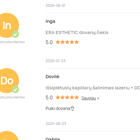
2026-06-01
Inga
In
ERA ESTHETIC dovanų čekis
✔
5.0
istruotas klientas
2026-01-23
Dovilė
Do
Išsiplėtusių kapiliarų šalinimas lazeriu +
✔
5.0
istruotas klientas
Daugiau
∨
Puiki dovana👌
2025-06-23
Gabija