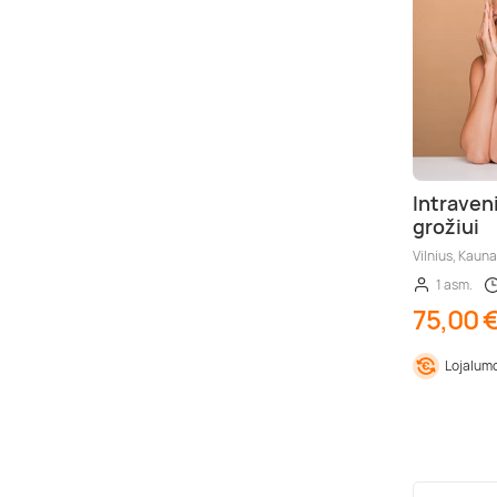
Intraven
grožiui
Vilnius, Kauna
1 asm.
75,00 
Lojalumo