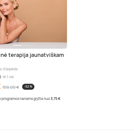
inė terapija jaunatviškam
s, Klaipėda
iki 1 val.
€
159,00 €
-52 %
 programos nariams grįžta nuo
3,75 €