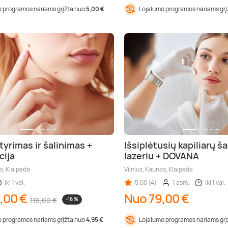
 programos nariams grįžta nuo
5,00 €
Lojalumo programos nariams gr
yrimas ir šalinimas +
Išsiplėtusių kapiliarų š
cija
lazeriu + DOVANA
s, Klaipėda
Vilnius, Kaunas, Klaipėda
iki 1 val.
5,00 (4)
1 asm.
iki 1 val.
,00 €
Nuo 79,00 €
119,00 €
-16 %
 programos nariams grįžta nuo
4,95 €
Lojalumo programos nariams gr