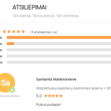
ATSILIEPIMAI
Tikri klientai. Tikros patirtys. Tikri vertinimai.
15 atsiliepimas (-ai)
ai
ai
ai
ai
as
Samanta Matelioniene
Sa
Išsiplėtusių kapiliarų šalinimas lazeriu +
✔
5.0
istruotas klientas
Puikus puslapis!