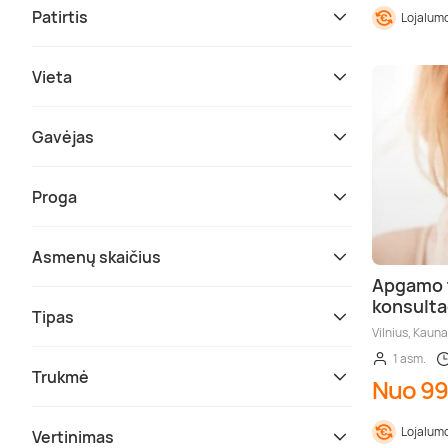
Patirtis
Lojalumo
Vieta
Gavėjas
Proga
Asmenų skaičius
Apgamo t
konsulta
Tipas
Vilnius, Kauna
1 asm.
Trukmė
Nuo 99
Lojalumo
Vertinimas