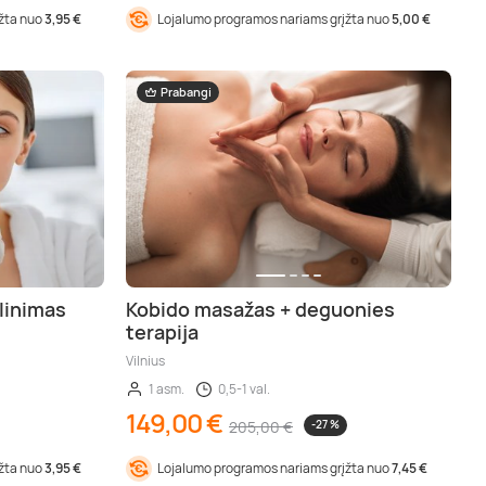
įžta nuo
3,95 €
Lojalumo programos nariams grįžta nuo
5,00 €
Prabangi
alinimas
Kobido masažas + deguonies
terapija
Vilnius
1 asm.
0,5-1 val.
149,00 €
205,00 €
-27 %
įžta nuo
3,95 €
Lojalumo programos nariams grįžta nuo
7,45 €