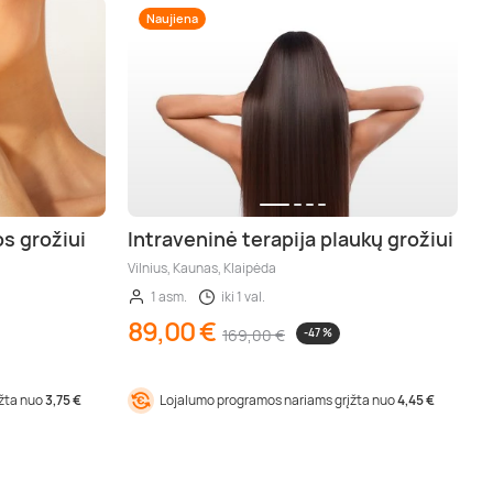
Naujiena
os grožiui
Intraveninė terapija plaukų grožiui
Vilnius, Kaunas, Klaipėda
1 asm.
iki 1 val.
89,00 €
169,00 €
-47 %
įžta nuo
3,75 €
Lojalumo programos nariams grįžta nuo
4,45 €