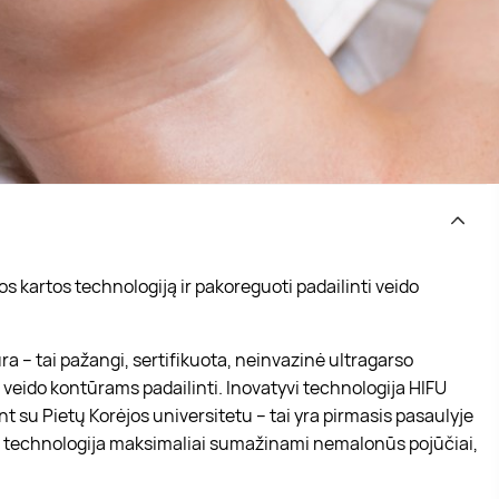
s kartos technologiją ir pakoreguoti padailinti veido
a – tai pažangi, sertifikuota, neinvazinė ultragarso
r veido kontūrams padailinti. Inovatyvi technologija HIFU
u Pietų Korėjos universitetu – tai yra pirmasis pasaulyje
U technologija maksimaliai sumažinami nemalonūs pojūčiai,