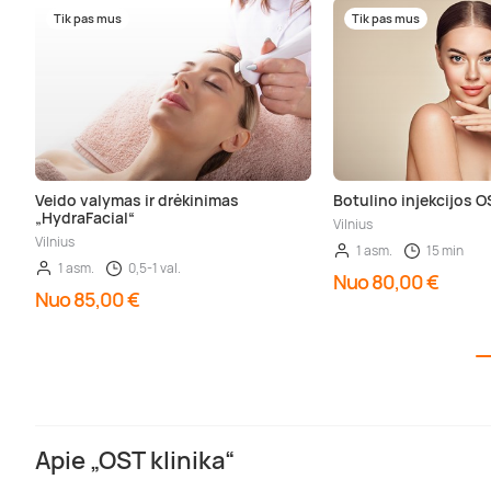
Tik pas mus
Tik pas mus
Veido valymas ir drėkinimas
Botulino injekcijos OS
„HydraFacial“
Vilnius
Vilnius
1 asm.
15 min
1 asm.
0,5-1 val.
Nuo 80,00 €
Nuo 85,00 €
Apie „OST klinika“