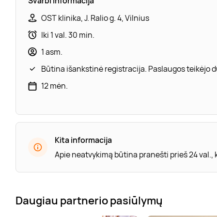
Svarbi informacija
OST klinika, J. Ralio g. 4, Vilnius
Iki 1 val. 30 min.
1 asm.
Būtina išankstinė registracija. Paslaugos teikėjo
12 mėn.
Kita informacija
Apie neatvykimą būtina pranešti prieš 24 val.,
Daugiau partnerio pasiūlymų