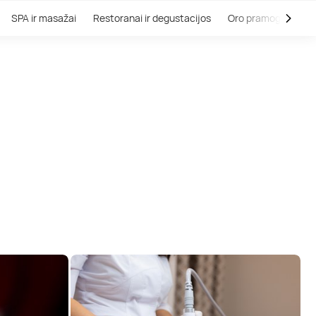
SPA ir masažai
Restoranai ir degustacijos
Oro pramogos
V