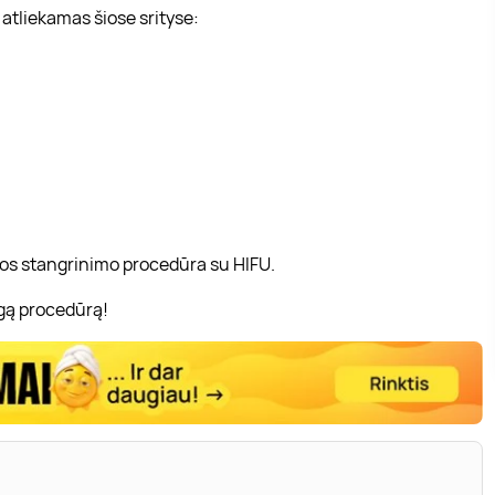
atliekamas šiose srityse:
zonos stangrinimo procedūra su HIFU.
ngą procedūrą!