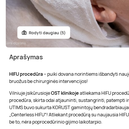
Rodyti daugiau (5)
Aprašymas
HIFU procedūra
– puiki dovana norintiems išbandyti naujo
bruožus be chirurginės intervencijos!
Vilniuje įsikūrusioje
OST klinikoje
atliekama HIFU procedūr
procedūra, skirta odai atjauninti, sustangrinti, patempti i
UTIMS buvo sukurta KORUST gamintojų bendradarbiaujant s
„Centerless HIFU“! Atliekant procedūrą su naujausia HIF
be to, nėra poprocedūrinio gijimo laikotarpio.