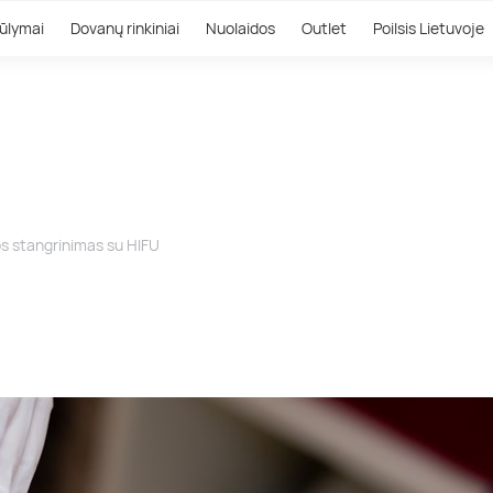
ūlymai
Dovanų rinkiniai
Nuolaidos
Outlet
Poilsis Lietuvoje
s stangrinimas su HIFU