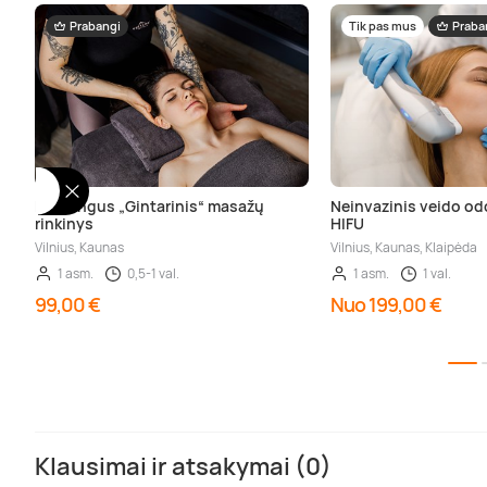
Prabangi
Tik pas mus
Praba
Prabangus „Gintarinis“ masažų
Neinvazinis veido o
rinkinys
HIFU
Vilnius, Kaunas
Vilnius, Kaunas, Klaipėda
1 asm.
0,5-1 val.
1 asm.
1 val.
99,00 €
Nuo 199,00 €
Klausimai ir atsakymai (0)