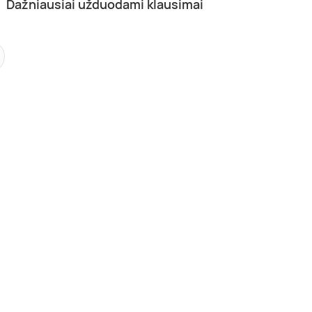
Dažniausiai užduodami klausimai
as mus
Tik pas mus
inikos dovanų čekis
Veido odos diagnostika + priežiū
planas
Vilnius
bojama
1 asm.
iki 1 val.
0,00 €
45,00 €