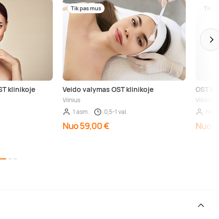
Tik pas mus
Tik p
T klinikoje
Veido valymas OST klinikoje
OST kl
Vilnius
Vilnius
1 asm.
0,5-1 val.
Neri
Nuo 59,00 €
Nuo 5