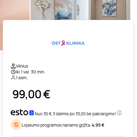
Vilnius
Iki 1 val. 30 min.
1 asm.
99,00
€
Nuo 30 €, 3 dalimis po 33,00 be pabrangimo!
Lojalumo programos nariams grįžta
4,95 €