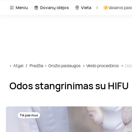
Meniu
Dovanų idėjos
Vieta
Vasaros pasi
Atgal
Pradžia
Grožio paslaugos
Veido procedūros
Odo
Odos stangrinimas su HIFU
Tik pas mus