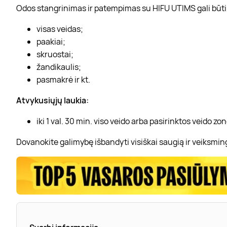
Odos stangrinimas ir patempimas su HIFU UTIMS gali būti 
visas veidas;
paakiai;
skruostai;
žandikaulis;
pasmakrė ir kt.
Atvykusiųjų laukia:
iki 1 val. 30 min. viso veido arba pasirinktos veido 
Dovanokite galimybę išbandyti visiškai saugią ir veiksmi