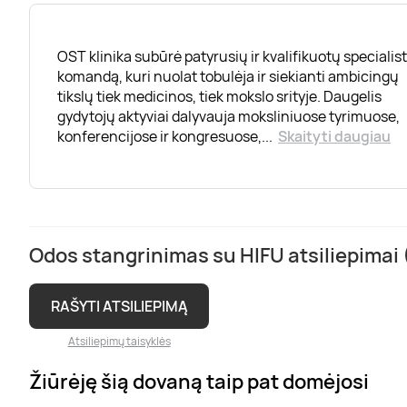
OST klinika subūrė patyrusių ir kvalifikuotų specialis
komandą, kuri nuolat tobulėja ir siekianti ambicingų
tikslų tiek medicinos, tiek mokslo srityje. Daugelis
gydytojų aktyviai dalyvauja moksliniuose tyrimuose,
konferencijose ir kongresuose,
...
Skaityti daugiau
Odos stangrinimas su HIFU atsiliepimai 
RAŠYTI ATSILIEPIMĄ
Atsiliepimų taisyklės
Žiūrėję šią dovaną taip pat domėjosi