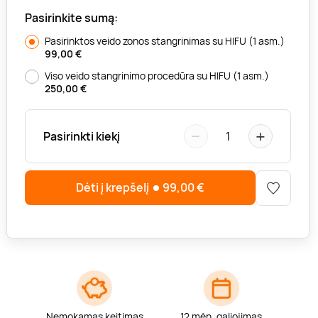
Pasirinkite sumą:
Pasirinktos veido zonos stangrinimas su HIFU (1 asm.)
99,00
€
Viso veido stangrinimo procedūra su HIFU (1 asm.)
250,00
€
−
+
Pasirinkti kiekį
1
Dėti į krepšelį
99,00
€
Nemokamas keitimas
12 mėn. galiojimas