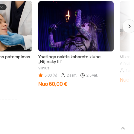
ngi
dos patempimas
Ypatinga naktis kabareto klube
Mikroa
„Nijinsky III“
Vilnius
Vilnius
1 as
5,00 (4)
2 asm.
2,5 val.
Nuo 9
Nuo 60,00 €