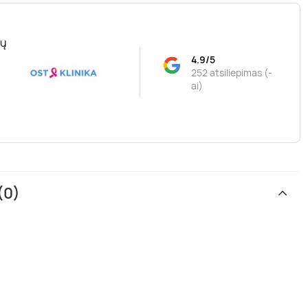
tų
4.9/5
252 atsiliepimas (-
ai)
(0)