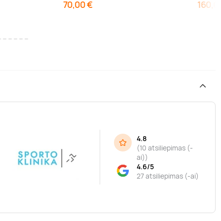
70,00 €
160,0
4.8
(
10 atsiliepimas (-
ai)
)
4.6/5
27 atsiliepimas (-ai)