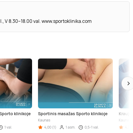
al., V 8.30–18.00 val. www.sportoklinika.com
porto klinikoje
Sportinis masažas Sporto klinikoje
Kraujo
Kaunas
Kaunas
1 val.
4,00 (1)
1 asm.
0,5-1 val.
4,70 