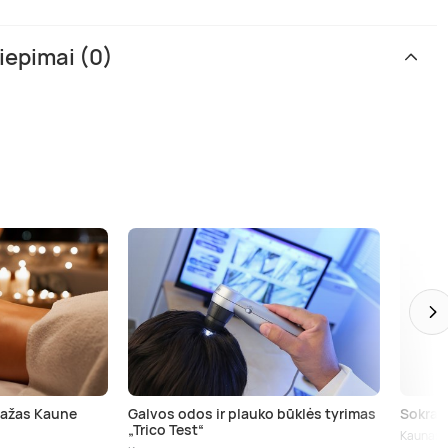
iepimai (0)
ažas Kaune
Galvos odos ir plauko būklės tyrimas
Sokrat
„Trico Test“
Kaunas