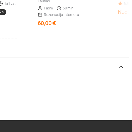
Kaunas
iki 1 val.
5,00 
1 asm.
30 min.
Nuo 3
3 %
Rezervacija internetu
60,00 €