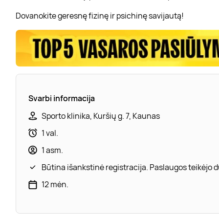
Dovanokite geresnę fizinę ir psichinę savijautą!
Svarbi informacija
Sporto klinika, Kuršių g. 7, Kaunas
1 val.
1 asm.
Būtina išankstinė registracija. Paslaugos teikėjo
12 mėn.