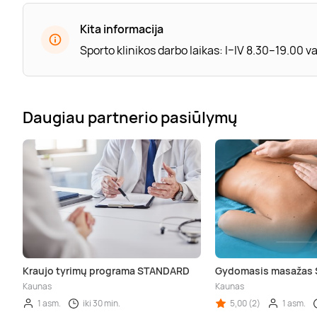
Kita informacija
Sporto klinikos darbo laikas: I–IV 8.30–19.00 v
Daugiau partnerio pasiūlymų
Kraujo tyrimų programa STANDARD
Gydomasis masažas S
Kaunas
Kaunas
1 asm.
iki 30 min.
5,00 (2)
1 asm.