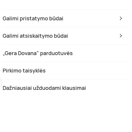
Galimi pristatymo būdai
Galimi atsiskaitymo būdai
„Gera Dovana" parduotuvės
Pirkimo taisyklės
Dažniausiai užduodami klausimai
 tyrimų programa MAXI
Dietisto konsultacija + analizė
BALANCE
Kaunas
(3)
1 asm.
iki 30 min.
5,00 (1)
0,5-1 val.