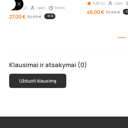
Kaunas
5,00 (4)
1 asm.
5,00 (2)
1 asm.
30 min.
46,00 €
53,00 €
-1
27,00 €
32,00 €
-15 %
Klausimai ir atsakymai (0)
Užduoti klausimą