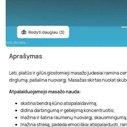
Rodyti daugiau (3)
Aprašymas
Lėti, platūs ir gilūs glostomieji masažo judesiai ramina 
dirglumą, pašalina nuovargį. Masažas skirtas nuolat skub
Atpalaiduojamojo masažo nauda:
skatina bendrą kūno atsipalaidavimą;
didina darbingumą ir gebėjimą koncentruotis;
mažina ir šalina raumenų nuovargį, skausmingumą, 
mažina stresą, padeda emociškai atsipalaiduoti, ra