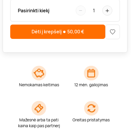
−
+
Pasirinkti kiekį
1
Dėti į krepšelį
50,00
€
Nemokamas keitimas
12 mėn. galiojimas
Mažesnė arba ta pati
Greitas pristatymas
kaina kaip pas partnerį