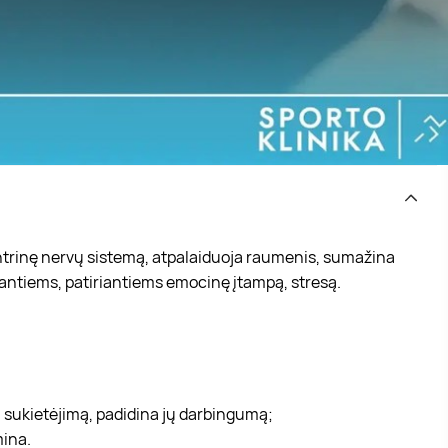
centrinę nervų sistemą, atpalaiduoja raumenis, sumažina
antiems, patiriantiems emocinę įtampą, stresą.
sukietėjimą, padidina jų darbingumą;
mina.