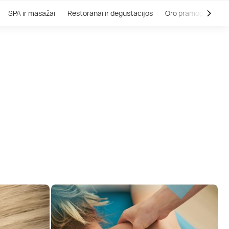
SPA ir masažai
Restoranai ir degustacijos
Oro pramogos
V