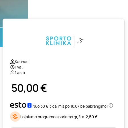
Kaunas
1 val.
1 asm.
50,00
€
Nuo 30 €, 3 dalimis po 16,67 be pabrangimo!
Lojalumo programos nariams grįžta
2,50 €