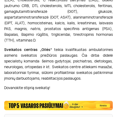
jautrumo CRB, DTL cholesterolis, MTL cholesterolis, feritinas,
gamagliutamiltransferazė (GGT), gliukozė,
aspartataminotransferazė (GOT, ASAT), alaninaminotransferazė
(GPT, ALAT), homocisteinas, kalcis, kalis, kreatininas, laisvasis
PAS, magnis, natris, prostatos specifinis antigenas (PSA),
šlapalas, šlapimo rūgštis, trigliceridai, tireotropinis hormonas
(TTH), vitaminas D.
Sveikatos centras „Gilės“
teikia kvalifikuotas ambulatorines
asmens sveikatos priežiūros paslaugas. Čia dirba didelė
specialistų komanda: šeimos gydytojai, psichiatras, dietologas,
neurologas, ortopedas ir kt. Sveikatos centre atliekami masažai,
laboratoriniai tyrimai, siūlomi profilaktiniai sveikatos patikrinimai
įmonių darbuotojams, reabilitacijos paslaugos.
Dovanokite stiprią sveikatą!