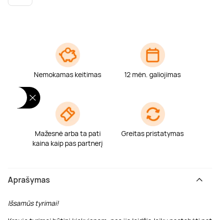
Poilsis dvaruose ir pilyse
Masažų kompleksai
Kitos vandens pramogos
Nemokamas keitimas
12 mėn. galiojimas
Mažesnė arba ta pati
Greitas pristatymas
kaina kaip pas partnerį
Aprašymas
Išsamūs tyrimai
!