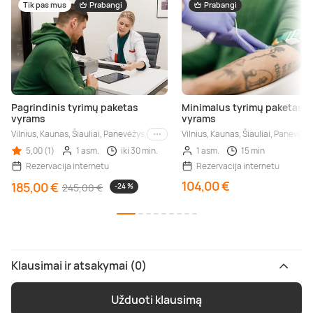
Tik pas mus
Prabangi
Prabangi
Pagrindinis tyrimų paketas
Minimalus tyrimų paketas
vyrams
vyrams
Vilnius, Kaunas, Šiauliai, Panevėžys, Mažeikiai
Vilnius, Kaunas, Šiauliai, Panevėžy
Kiti miestai
5,00 (1)
1 asm.
iki 30 min.
1 asm.
15 min
Rezervacija internetu
Rezervacija internetu
104,00 €
185,00 €
245,00 €
-24 %
Klausimai ir atsakymai (0)
Užduoti klausimą