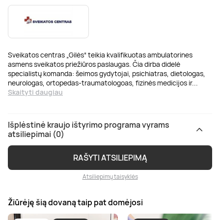
Sveikatos centras „Gilės“ teikia kvalifikuotas ambulatorines
asmens sveikatos priežiūros paslaugas. Čia dirba didelė
specialistų komanda: šeimos gydytojai, psichiatras, dietologas,
neurologas, ortopedas-traumatologoas, fizinės medicijos ir
...
Skaityti daugiau
Išplėstinė kraujo ištyrimo programa vyrams
atsiliepimai (0)
RAŠYTI ATSILIEPIMĄ
Atsiliepimų taisyklės
Žiūrėję šią dovaną taip pat domėjosi