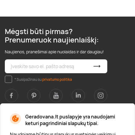
Mėgsti būti pirmas?
Prenumeruok naujienlaiškį:
Naujienos, pranešimai apie nuolaidas ir dar daugiau!
* Susipažinau su
privatumo politika
Geradovana.lt puslapyje yra naudojami
Apie mus
keturi pagrindiniai slapukų tipai.
Apie „Gera Dovana“
Naudojame būtinus slapukus svetainės veikimui,