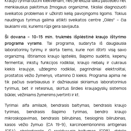
Kraujo tyrimai būtini kiekvienam, nes jie leidžia laiku pastebėti net
menkiausius pakitimus žmogaus organizme, tiksliai diagnozuoti
sveikatos problemas ir užkirsti kelią pavojingoms ligoms. Tokius
naudingus tyrimus galima atlikti sveikatos centre „Gilės“ – čia
laukiami visi, kuriems rūpi gera savijauta.
Ši dovana – 10–15 min. trukmės išplėstinė kraujo ištyrimo
programa vyrams
. Tai programa, sudaryta iš daugiausia
laboratorinių tyrimų ir skirta tiems, kurie nori ištirti visą savo
organizmą. Ištiriamos kraujo ląstelės, šlapimo sudėtis, kepenų
fermentai, inkstų funkcijos rodikliai, kraujo riebalų ir cukraus
kiekis kraujyje, uždegimo rodikliai, pagrindiniai elektrolitai,
prostatos vėžio žymenys, vitamino D kiekis. Programa apima ne
tik pačius svarbiausius ir dažniausiai skiriamus laboratorinius
tyrimus, bet ir retesnius, skirtus širdies kraujagyslių sistemos
būklei, vėžiniams žymenims įvertinti ir kt.
Tyrimai: alfa amilazė, bendrasis baltymas, bendrasis kraujo
tyrimas, bendrasis šlapimo tyrimas, bendro kraujo
mikroskopavimas, bendrasis bilirubinas, tiesioginis bilirubinas,
kasos vėžio žymuo (CA 19-9), karcinoembrioninis antigenas
(CEA), cholesterolis, C reaktyvusis baltymas (CRB), didelio