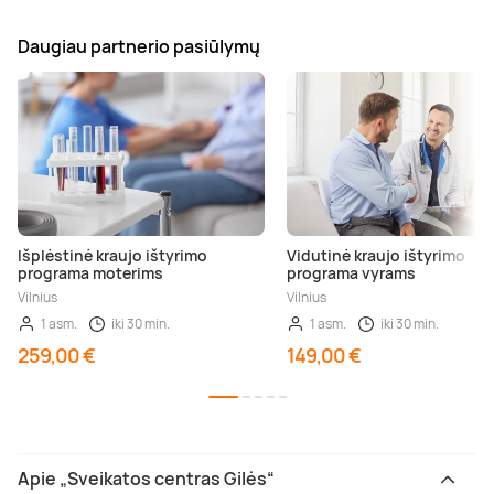
Daugiau partnerio pasiūlymų
Išplėstinė kraujo ištyrimo
Vidutinė kraujo ištyrimo
programa moterims
programa vyrams
Vilnius
Vilnius
1 asm.
iki 30 min.
1 asm.
iki 30 min.
259,00 €
149,00 €
Apie „Sveikatos centras Gilės“