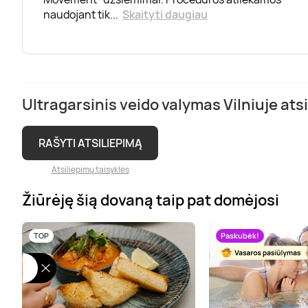
naudojant tik
...
Skaityti daugiau
Ultragarsinis veido valymas Vilniuje atsi
RAŠYTI ATSILIEPIMĄ
Atsiliepimų taisyklės
Žiūrėję šią dovaną taip pat domėjosi
TOP
Paskubėk!