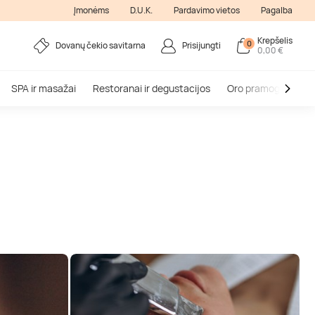
Įmonėms
D.U.K.
Pardavimo vietos
Pagalba
Krepšelis
0
Dovanų čekio savitarna
Prisijungti
0,00 €
SPA ir masažai
Restoranai ir degustacijos
Oro pramogos
V