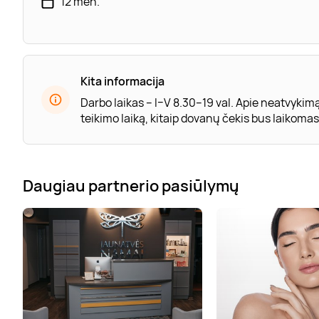
12 mėn.
Kita informacija
Darbo laikas – I–V 8.30–19 val. Apie neatvykim
teikimo laiką, kitaip dovanų čekis bus laikom
Daugiau partnerio pasiūlymų