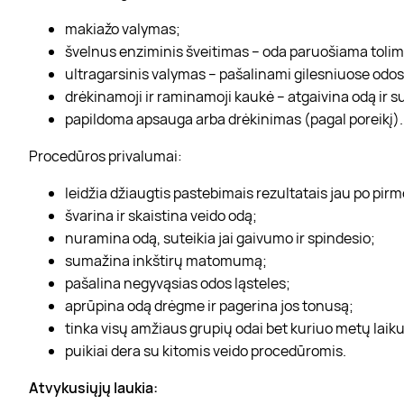
makiažo valymas;
švelnus enziminis šveitimas – oda paruošiama tol
ultragarsinis valymas – pašalinami gilesniuose od
drėkinamoji ir raminamoji kaukė – atgaivina odą ir 
papildoma apsauga arba drėkinimas (pagal poreikį).
Procedūros privalumai:
leidžia džiaugtis pastebimais rezultatais jau po pir
švarina ir skaistina veido odą;
nuramina odą, suteikia jai gaivumo ir spindesio;
sumažina inkštirų matomumą;
pašalina negyvąsias odos ląsteles;
aprūpina odą drėgme ir pagerina jos tonusą;
tinka visų amžiaus grupių odai bet kuriuo metų laiku
puikiai dera su kitomis veido procedūromis.
Atvykusiųjų laukia: