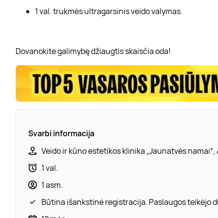
1 val. trukmės ultragarsinis veido valymas.
Dovanokite galimybę džiaugtis skaisčia oda!
Svarbi informacija
Veido ir kūno estetikos klinika „Jaunatvės namai“, A
1 val.
1 asm.
Būtina išankstinė registracija. Paslaugos teikėjo