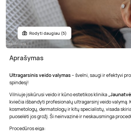
Rodyti daugiau (5)
Aprašymas
Ultragarsinis veido valymas
– švelni, saugi ir efektyvi p
spindesį!
Vilniuje įsikūrusi veido ir kūno estetikos klinika
„Jaunatvė
kviečia išbandyti profesionalų ultragarsinį veido valymą. 
kosmetologų, dermatologų ir kitų specialistų, visada skir
puoselėti jos grožį. Ši neinvazinė ir neskausminga procedūr
Procedūros eiga: