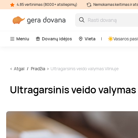
4.85 vertinimas (8000+ atsiliepimų)
Nemokamas keitimas ir at
Meniu
Dovanų idėjos
Vieta
Vasaros pasi
Atgal
Pradžia
Ultragarsinis veido valymas Vilniuje
Ultragarsinis veido valymas 