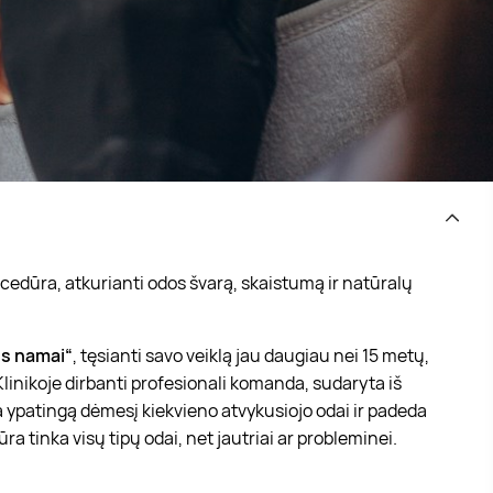
rocedūra, atkurianti odos švarą, skaistumą ir natūralų
s namai“
, tęsianti savo veiklą jau daugiau nei 15 metų,
Klinikoje dirbanti profesionali komanda, sudaryta iš
ia ypatingą dėmesį kiekvieno atvykusiojo odai ir padeda
a tinka visų tipų odai, net jautriai ar probleminei.