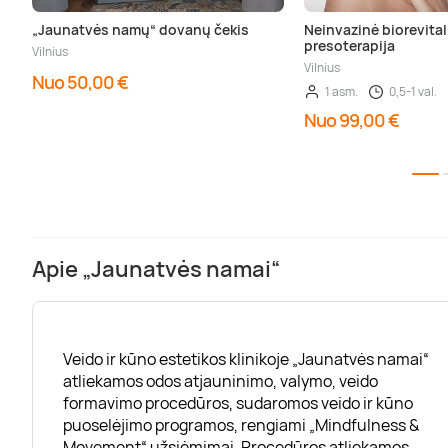
„Jaunatvės namų“ dovanų čekis
Neinvazinė biorevital
presoterapija
Vilnius
Vilnius
Nuo 50,00 €
1 asm.
0,5-1 val.
Nuo 99,00 €
Apie „Jaunatvės namai“
Veido ir kūno estetikos klinikoje „Jaunatvės namai“
atliekamos odos atjauninimo, valymo, veido
formavimo procedūros, sudaromos veido ir kūno
puoselėjimo programos, rengiami „Mindfulness &
Movement“ užsiėmimai. Procedūros atliekamos