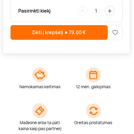
−
+
Pasirinkti kiekį
1
Dėti į krepšelį
79,00
€
Nemokamas keitimas
12 mėn. galiojimas
Mažesnė arba ta pati
Greitas pristatymas
kaina kaip pas partnerį