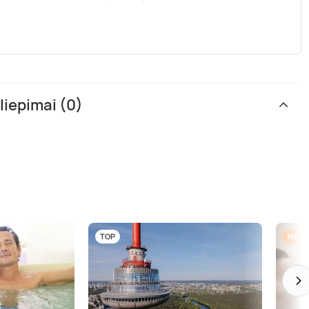
liepimai (0)
TOP
Nauji