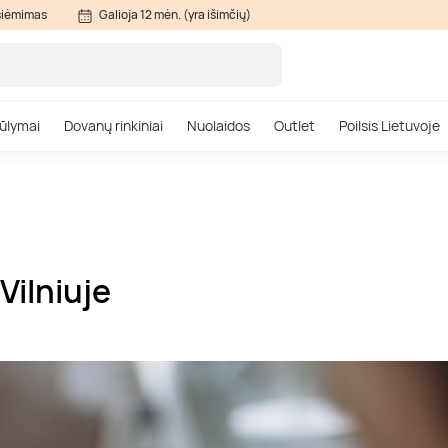
siėmimas
Galioja 12 mėn. (yra išimčių)
ūlymai
Dovanų rinkiniai
Nuolaidos
Outlet
Poilsis Lietuvoje
Vilniuje