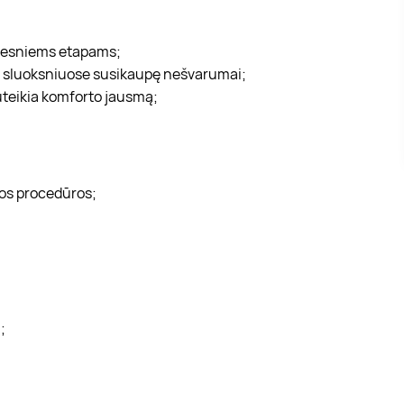
imesniems etapams;
os sluoksniuose susikaupę nešvarumai;
suteikia komforto jausmą;
mos procedūros;
;