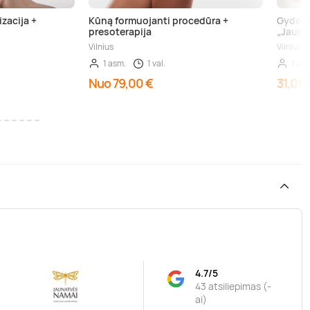
izacija +
Kūną formuojanti procedūra +
Gydoma
presoterapija
„Jauna
Vilnius
Vilnius
1 asm.
1 val.
1 as
Nuo 79,00 €
31,00 
4.7/5
43 atsiliepimas (-
ai)