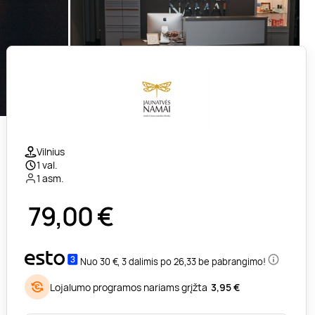
Vilnius
1 val.
1 asm.
79,00
€
Nuo 30 €, 3 dalimis po 26,33 be pabrangimo!
Lojalumo programos nariams grįžta
3,95 €