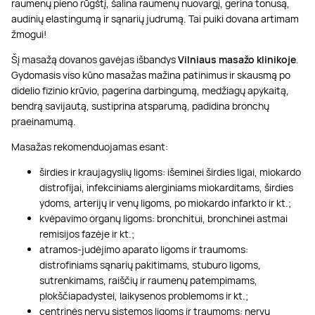
raumenų pieno rūgštį, šalina raumenų nuovargį, gerina tonusą,
audinių elastingumą ir sąnarių judrumą. Tai puiki dovana artimam
žmogui!
Šį masažą dovanos gavėjas išbandys
Vilniaus masažo klinikoje
.
Gydomasis viso kūno masažas mažina patinimus ir skausmą po
didelio fizinio krūvio, pagerina darbingumą, medžiagų apykaitą,
bendrą savijautą, sustiprina atsparumą, padidina bronchų
praeinamumą.
Masažas rekomenduojamas esant:
širdies ir kraujagyslių ligoms: išeminei širdies ligai, miokardo
distrofijai, infekciniams alerginiams miokarditams, širdies
ydoms, arterijų ir venų ligoms, po miokardo infarkto ir kt.;
kvėpavimo organų ligoms: bronchitui, bronchinei astmai
remisijos fazėje ir kt.;
atramos-judėjimo aparato ligoms ir traumoms:
distrofiniams sąnarių pakitimams, stuburo ligoms,
sutrenkimams, raiščių ir raumenų patempimams,
plokščiapadystei, laikysenos problemoms ir kt.;
centrinės nervų sistemos ligoms ir traumoms: nervų