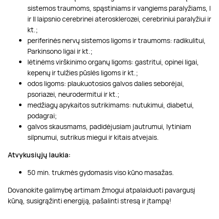
sistemos traumoms, spąstiniams ir vangiems paralyžiams, I
ir II laipsnio cerebrinei aterosklerozei, cerebriniui paralyžiui ir
kt.;
periferinės nervų sistemos ligoms ir traumoms: radikulitui,
Parkinsono ligai ir kt.;
lėtinėms virškinimo organų ligoms: gastritui, opinei ligai,
kepenų ir tulžies pūslės ligoms ir kt.;
odos ligoms: plaukuotosios galvos dalies seborėjai,
psoriazei, neurodermitui ir kt.;
medžiagų apykaitos sutrikimams: nutukimui, diabetui,
podagrai;
galvos skausmams, padidėjusiam jautrumui, lytiniam
silpnumui, sutrikus miegui ir kitais atvejais.
Atvykusiųjų laukia:
50 min. trukmės gydomasis viso kūno masažas.
Dovanokite galimybę artimam žmogui atpalaiduoti pavargusį
kūną, susigrąžinti energiją, pašalinti stresą ir įtampą!