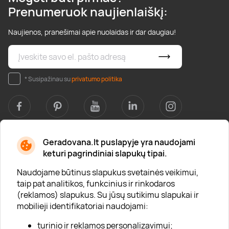
Prenumeruok naujienlaiškį:
Naujienos, pranešimai apie nuolaidas ir dar daugiau!
* Susipažinau su
privatumo politika
Geradovana.lt puslapyje yra naudojami
Apie mus
keturi pagrindiniai slapukų tipai.
Apie „Gera Dovana“
Naudojame būtinus slapukus svetainės veikimui,
taip pat analitikos, funkcinius ir rinkodaros
Lojalumo klubas
(reklamos) slapukus. Su jūsų sutikimu slapukai ir
Karjera
mobilieji identifikatoriai naudojami:
Visi partneriai
turinio ir reklamos personalizavimui;