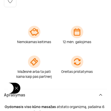
Poilsis dvaruose ir pilyse
Masažų kompleksai
Kitos vandens pramogos
Nemokamas keitimas
12 mėn. galiojimas
Mažesnė arba ta pati
Greitas pristatymas
kaina kaip pas partnerį
Aprašymas
Gydomasis viso kūno masažas
atstato organizmą, pašalina iš