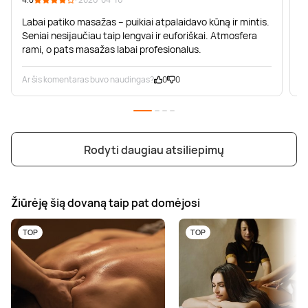
Labai patiko masažas – puikiai atpalaidavo kūną ir mintis.
Seniai nesijaučiau taip lengvai ir euforiškai. Atmosfera
rami, o pats masažas labai profesionalus.
Ar šis komentaras buvo naudingas?
0
0
A
Rodyti daugiau atsiliepimų
Žiūrėję šią dovaną taip pat domėjosi
TOP
TOP