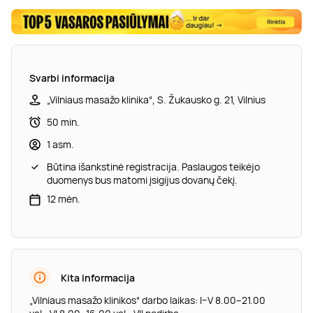
Svarbi informacija
„Vilniaus masažo klinika“, S. Žukausko g. 21, Vilnius
50 min.
1 asm.
Būtina išankstinė registracija. Paslaugos teikėjo
duomenys bus matomi įsigijus dovanų čekį.
12 mėn.
Kita informacija
„Vilniaus masažo klinikos“ darbo laikas: I–V 8.00–21.00