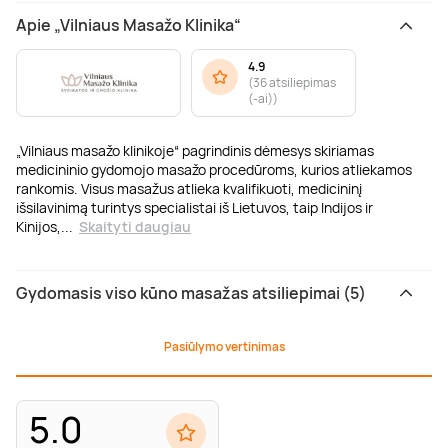
Apie „Vilniaus Masažo Klinika“
4.9
(
36 atsiliepimas
(-ai)
)
„Vilniaus masažo klinikoje“ pagrindinis dėmesys skiriamas
medicininio gydomojo masažo procedūroms, kurios atliekamos
rankomis. Visus masažus atlieka kvalifikuoti, medicininį
išsilavinimą turintys specialistai iš Lietuvos, taip Indijos ir
Kinijos,
...
Skaityti daugiau
Gydomasis viso kūno masažas atsiliepimai (5)
Pasiūlymo vertinimas
5.0