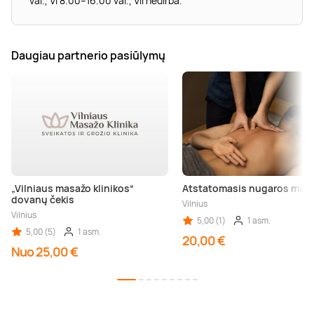
val., VI 8.00–16.00 val., VII nedirba.
Daugiau partnerio pasiūlymų
„Vilniaus masažo klinikos“
Atstatomasis nugaros mas
dovanų čekis
Vilnius
Vilnius
5,00 (1)
1 asm.
5,00 (5)
1 asm.
20,00 €
Nuo 25,00 €