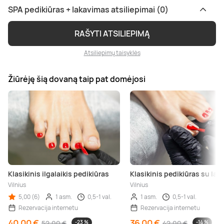
SPA pedikiūras + lakavimas atsiliepimai (0)
RAŠYTI ATSILIEPIMĄ
Atsiliepimų taisyklės
Žiūrėję šią dovaną taip pat domėjosi
Klasikinis ilgalaikis pedikiūras
Klasikinis pedikiūras su la
Vilnius
Vilnius
5,00 (6)
1 asm.
0,5-1 val.
1 asm.
0,5-1 val.
Rezervacija internetu
Rezervacija internetu
40,00 €
36,00 €
52,00 €
-23 %
42,00 €
-14 %