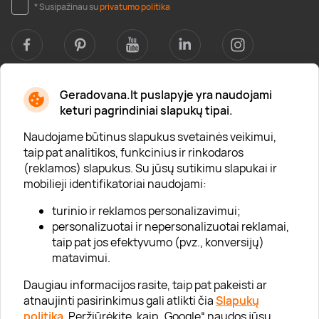
* Susipažinau su
privatumo politika
Geradovana.lt puslapyje yra naudojami
Apie mus
keturi pagrindiniai slapukų tipai.
Apie „Gera Dovana“
Naudojame būtinus slapukus svetainės veikimui,
taip pat analitikos, funkcinius ir rinkodaros
Lojalumo klubas
(reklamos) slapukus. Su jūsų sutikimu slapukai ir
Karjera
mobilieji identifikatoriai naudojami:
Visi partneriai
turinio ir reklamos personalizavimui;
personalizuotai ir nepersonalizuotai reklamai,
Kontaktai
taip pat jos efektyvumo (pvz., konversijų)
Tinklaraštis
matavimui.
Daugiau informacijos rasite, taip pat pakeisti ar
atnaujinti pasirinkimus gali atlikti čia
Slapukų
Informacija
politika
. Peržiūrėkite, kaip „Google“ naudos jūsų