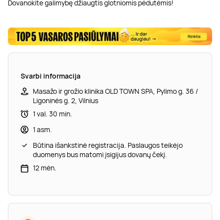
Dovanokite galimybę džiaugtis glotniomis pėdutėmis!
Svarbi informacija
Masažo ir grožio klinika OLD TOWN SPA, Pylimo g. 36 /
Ligoninės g. 2, Vilnius
1 val. 30 min.
1 asm.
Būtina išankstinė registracija. Paslaugos teikėjo
duomenys bus matomi įsigijus dovanų čekį.
12 mėn.