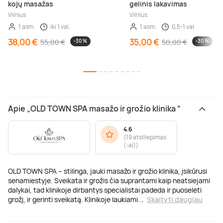
kojų masažas
gelinis lakavimas
Vilnius
Vilnius
1 asm.
iki 1 val.
1 asm.
0,5-1 val.
38,00 €
35,00 €
55,00 €
-30 %
50,00 €
-30 %
Apie „OLD TOWN SPA masažo ir grožio klinika “
4.6
(
19 atsiliepimas
(-ai)
)
OLD TOWN SPA – stilinga, jauki masažo ir grožio klinika, įsikūrusi
senamiestyje. Sveikata ir grožis čia suprantami kaip neatsiejami
dalykai, tad klinikoje dirbantys specialistai padeda ir puoselėti
grožį, ir gerinti sveikatą. Klinikoje laukiami
...
Skaityti daugiau