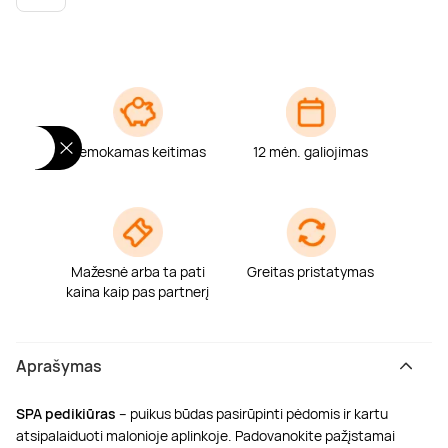
Poilsis dvaruose ir pilyse
Masažų kompleksai
Kitos vandens pramogos
Nemokamas keitimas
12 mėn. galiojimas
Mažesnė arba ta pati
Greitas pristatymas
kaina kaip pas partnerį
Aprašymas
SPA pedikiūras
– puikus būdas pasirūpinti pėdomis ir kartu
atsipalaiduoti malonioje aplinkoje. Padovanokite pažįstamai