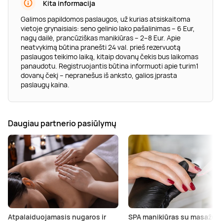
Kita informacija
Galimos papildomos paslaugos, už kurias atsiskaitoma
vietoje grynaisiais: seno gelinio lako pašalinimas – 6 Eur,
nagų dailė, prancūziškas manikiūras – 2–8 Eur. Apie
neatvykimą būtina pranešti 24 val. prieš rezervuotą
paslaugos teikimo laiką, kitaip dovanų čekis bus laikomas
panaudotu. Registruojantis būtina informuoti apie turim1
dovanų čekį – nepranešus iš anksto, galios įprasta
paslaugų kaina.
Daugiau partnerio pasiūlymų
Atpalaiduojamasis nugaros ir
SPA manikiūras su masažu 