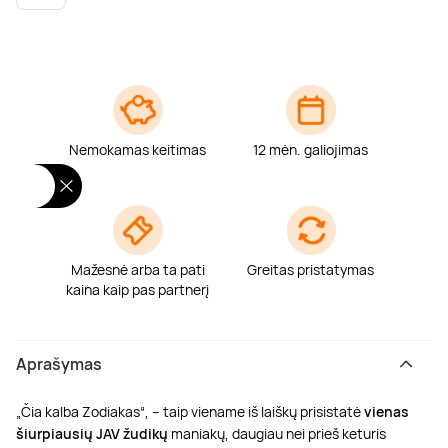
Poilsis dvaruose ir pilyse
Masažų kompleksai
Kitos vandens pramogos
Nemokamas keitimas
12 mėn. galiojimas
Mažesnė arba ta pati
Greitas pristatymas
kaina kaip pas partnerį
Aprašymas
„Čia kalba Zodiakas“, – taip viename iš laiškų prisistatė
vienas
šiurpiausių JAV žudikų
maniakų, daugiau nei prieš keturis