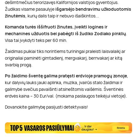
dešimtmečius terorizavęs Kalifornijos valstijos gyventojus.
Žudikas visame pasaulyje
išgarsėjo bendravimu užkoduotomis
žinutėmis
, kurių dalis taip ir nebuvo išaiškintos...
Komanda turės iššifruoti žinutes, įveikti logines ir
mechanines užduotis bei pabėgti iš žudiko Zodiako pinklių
.
Visa tai įvykdyti teks per 60 min.
Žaidimas puikiai tiks norintiems turiningai praleisti laisvalaikį ar
originaliai paminėti gimtadienį, mergvakarį, bernvakarį ar kitą
svarbią progą.
Po žaidimo šventę galima pratęsti erdvioje pramogų zonoje
,
kur dalyvių lauks jauki aplinka, muzika, įvairūs stalo žaidimai ir
galimybė svečius pavaišinti atsineštomis vaišėmis. Šventinės
erdvės kaina – 30 Eur/val. (mokama paslaugos teikėjui vietoje).
Dovanokite galimybę pasijusti detektyvais!