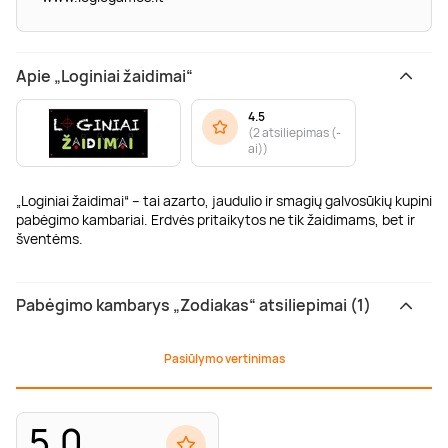
Apie „Loginiai žaidimai“
4.5
(
2 atsiliepimas (-
ai)
)
„Loginiai žaidimai“ – tai azarto, jaudulio ir smagių galvosūkių kupini
pabėgimo kambariai. Erdvės pritaikytos ne tik žaidimams, bet ir
šventėms.
Pabėgimo kambarys „Zodiakas“ atsiliepimai (1)
Pasiūlymo vertinimas
5.0