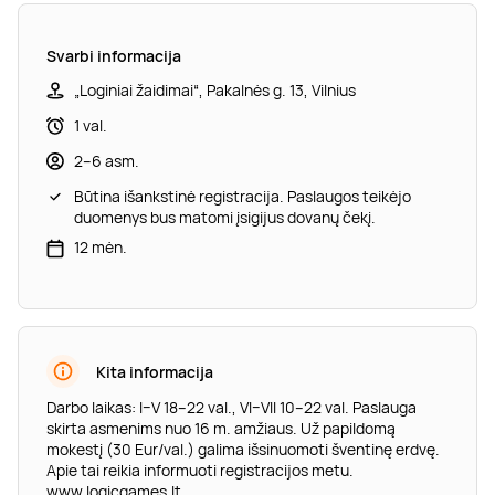
Svarbi informacija
„Loginiai žaidimai“, Pakalnės g. 13, Vilnius
1 val.
2–6 asm.
Būtina išankstinė registracija. Paslaugos teikėjo
duomenys bus matomi įsigijus dovanų čekį.
12 mėn.
Kita informacija
Darbo laikas: I–V 18–22 val., VI–VII 10–22 val. Paslauga
skirta asmenims nuo 16 m. amžiaus. Už papildomą
mokestį (30 Eur/val.) galima išsinuomoti šventinę erdvę.
Apie tai reikia informuoti registracijos metu.
www.logicgames.lt