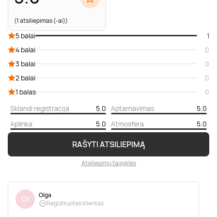
(1 atsiliepimas (-ai))
5 balai
1
4 balai
0
3 balai
0
2 balai
0
1 balas
0
Sklandi registracija
5.0
Aptarnavimas
5.0
Aplinka
5.0
Atmosfera
5.0
RAŠYTI ATSILIEPIMĄ
Atsiliepimų taisyklės
Olga
Ol
Registruotas klientas