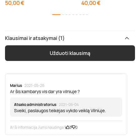
50,00 €
40,00 €
Klausimai ir atsakymai (1)
Užduoti klausimą
Marius
· 2021-05-26
Ar šis kambarys vis dar yra vilniuje ?
Atsako administratorius
· 2021-06-04
Sveiki, paslaugos teikėjas vykdo veiklą Vilniuje.
Ar ši informacija Jums naudinga?
3
0