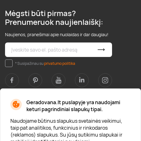
Mėgsti būti pirmas?
Prenumeruok naujienlaiškį:
Naujienos, pranešimai apie nuolaidas ir dar daugiau!
* Susipažinau su
privatumo politika
Geradovana.lt puslapyje yra naudojami
Apie mus
keturi pagrindiniai slapukų tipai.
Apie „Gera Dovana“
Naudojame būtinus slapukus svetainės veikimui,
taip pat analitikos, funkcinius ir rinkodaros
Lojalumo klubas
(reklamos) slapukus. Su jūsų sutikimu slapukai ir
Karjera