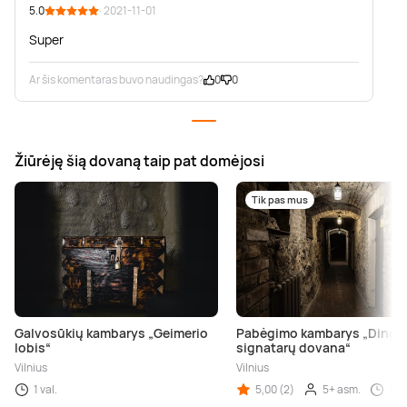
5.0
· 2021-11-01
Super
Ar šis komentaras buvo naudingas?
0
0
Žiūrėję šią dovaną taip pat domėjosi
Tik pas mus
Galvosūkių kambarys „Geimerio
Pabėgimo kambarys „Dingu
lobis“
signatarų dovana“
Vilnius
Vilnius
1 val.
5,00 (2)
5+ asm.
1 va