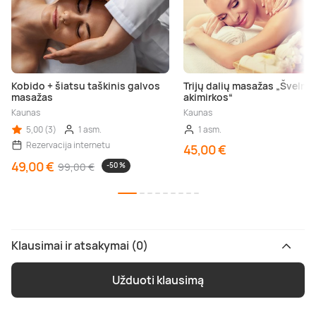
Kobido + šiatsu taškinis galvos
Trijų dalių masažas „Švelni
masažas
akimirkos“
Kaunas
Kaunas
5,00 (3)
1 asm.
1 asm.
Rezervacija internetu
45,00 €
49,00 €
99,00 €
-50 %
Klausimai ir atsakymai (0)
Užduoti klausimą