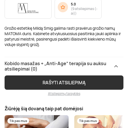
5.0
(
9 atsiliepimas (-
ai)
)
Grožio estetikę Mildą Smig galima rasti pravėrus grožio namų
MATOMA duris. Kabinete atvykusiuosius pasitinka jauki aplinka ir
patyrusi meistrė, pasirengusi padėti išlaisvinti kiekvieno mūsų
viduje slypintį grožį.
Kobido masažas + „Anti-Age“ terapija su auksu
atsiliepimai (0)
RAŠYTI ATSILIEPIMĄ
Atsiliepimų taisyklės
Žiūrėję šią dovaną taip pat domėjosi
Tik pas mus
Tik pas mus