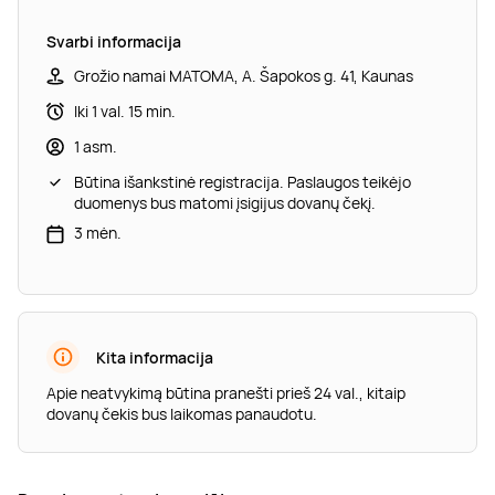
Svarbi informacija
Grožio namai MATOMA, A. Šapokos g. 41, Kaunas
Iki 1 val. 15 min.
1 asm.
Būtina išankstinė registracija. Paslaugos teikėjo
duomenys bus matomi įsigijus dovanų čekį.
3 mėn.
Kita informacija
Apie neatvykimą būtina pranešti prieš 24 val., kitaip
dovanų čekis bus laikomas panaudotu.