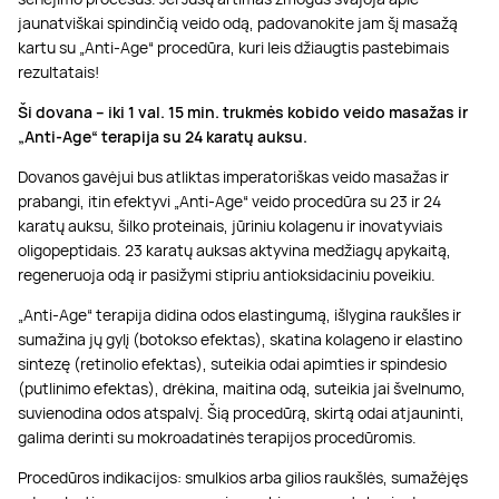
jaunatviškai spindinčią veido odą, padovanokite jam šį masažą
kartu su „Anti-Age“ procedūra, kuri leis džiaugtis pastebimais
rezultatais!
Ši dovana – iki 1 val. 15 min. trukmės kobido veido masažas ir
„Anti-Age“ terapija su 24 karatų auksu.
Dovanos gavėjui bus atliktas imperatoriškas veido masažas ir
prabangi, itin efektyvi „Anti-Age“ veido procedūra su 23 ir 24
karatų auksu, šilko proteinais, jūriniu kolagenu ir inovatyviais
oligopeptidais. 23 karatų auksas aktyvina medžiagų apykaitą,
regeneruoja odą ir pasižymi stipriu antioksidaciniu poveikiu.
„Anti-Age“ terapija didina odos elastingumą, išlygina raukšles ir
sumažina jų gylį (botokso efektas), skatina kolageno ir elastino
sintezę (retinolio efektas), suteikia odai apimties ir spindesio
(putlinimo efektas), drėkina, maitina odą, suteikia jai švelnumo,
suvienodina odos atspalvį. Šią procedūrą, skirtą odai atjauninti,
galima derinti su mokroadatinės terapijos procedūromis.
Procedūros indikacijos: smulkios arba gilios raukšlės, sumažėjęs