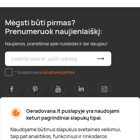
Mėgsti būti pirmas?
Prenumeruok naujienlaiškį:
Naujienos, pranešimai apie nuolaidas ir dar daugiau!
* Susipažinau su
privatumo politika
Geradovana.lt puslapyje yra naudojami
Apie mus
keturi pagrindiniai slapukų tipai.
Apie „Gera Dovana“
Naudojame būtinus slapukus svetainės veikimui,
taip pat analitikos, funkcinius ir rinkodaros
Lojalumo klubas