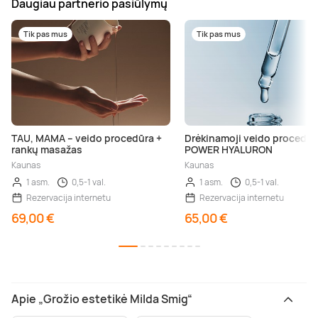
Daugiau partnerio pasiūlymų
Tik pas mus
Tik pas mus
TAU, MAMA – veido procedūra +
Drėkinamoji veido procedūr
rankų masažas
POWER HYALURON
Kaunas
Kaunas
1 asm.
0,5-1 val.
1 asm.
0,5-1 val.
Rezervacija internetu
Rezervacija internetu
69,00 €
65,00 €
Apie „Grožio estetikė Milda Smig“