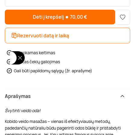
Poilsis dvaruose ir pilyse
Masažų kompleksai
Kitos vandens pramogos
Dėti į krepšelį
70,00
€
Rezervuoti datą ir laiką
Nemokamas keitimas
Ribotas čekių galiojimas
Gali būti papildomų sąlygų (žr. aprašyme)
Aprašymas
Švytinti veido oda!
Kobido veido masažas – vienas iš efektyviausių metodų,
padedančių natūraliu būdu pagerinti odos būklę ir pristabdyti
senėjimo procesus. Jei Jūsų artimas žmogus svajoja apie