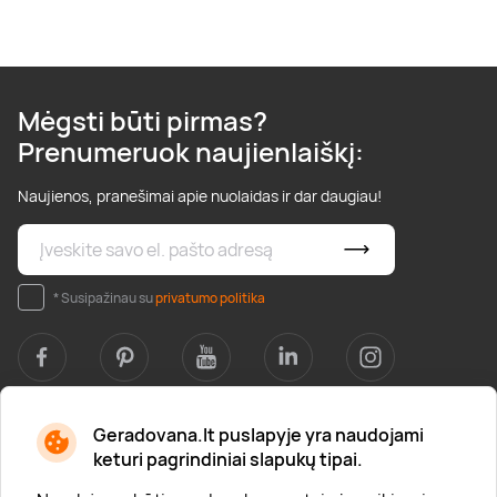
Mėgsti būti pirmas?
Prenumeruok naujienlaiškį:
Naujienos, pranešimai apie nuolaidas ir dar daugiau!
* Susipažinau su
privatumo politika
Geradovana.lt puslapyje yra naudojami
Apie mus
keturi pagrindiniai slapukų tipai.
Apie „Gera Dovana“