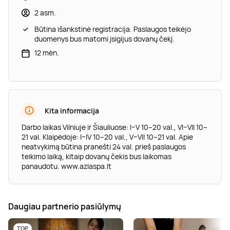
2 asm.
Būtina išankstinė registracija. Paslaugos teikėjo
duomenys bus matomi įsigijus dovanų čekį.
12 mėn.
Kita informacija
Darbo laikas Vilniuje ir Šiauliuose: I–V 10–20 val., VI–VII 10–
21 val. Klaipėdoje: I–IV 10–20 val., V–VII 10–21 val. Apie
neatvykimą būtina pranešti 24 val. prieš paslaugos
teikimo laiką, kitaip dovanų čekis bus laikomas
panaudotu. www.aziaspa.lt
Daugiau partnerio pasiūlymų
TOP