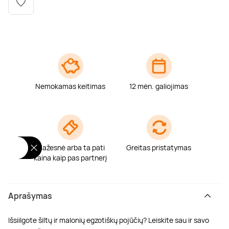
Poilsis dvaruose ir pilyse
Masažų kompleksai
Kitos vandens pramogos
Nemokamas keitimas
12 mėn. galiojimas
Mažesnė arba ta pati
Greitas pristatymas
kaina kaip pas partnerį
Aprašymas
Išsiilgote šiltų ir malonių egzotiškų pojūčių? Leiskite sau ir savo