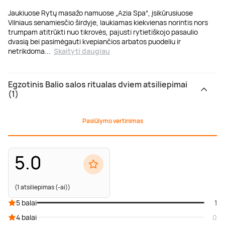
Jaukiuose Rytų masažo namuose „Azia Spa“, įsikūrusiuose
Vilniaus senamiesčio širdyje, laukiamas kiekvienas norintis nors
trumpam atitrūkti nuo tikrovės, pajusti rytietiškojo pasaulio
dvasią bei pasimėgauti kvepiančios arbatos puodeliu ir
netrikdoma
...
Skaityti daugiau
Egzotinis Balio salos ritualas dviem atsiliepimai
(1)
Pasiūlymo vertinimas
5.0
(1 atsiliepimas (-ai))
5 balai
1
4 balai
0