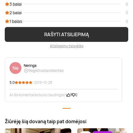
3 balai
0
2 balai
0
1 balas
0
RAŠYTI ATSILIEPIMĄ
Atsiliepimų taisyklės
Neringa
Ne
Registruotas klientas
5.0
· 2019-10-28
Ar šis komentaras buvo naudingas?
1
0
Žiūrėję šią dovaną taip pat domėjosi