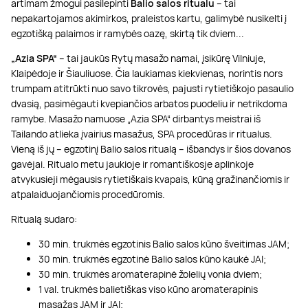
artimam žmogui pasilepinti
Balio salos ritualu
– tai
nepakartojamos akimirkos, praleistos kartu, galimybė nusikelti į
egzotišką palaimos ir ramybės oazę, skirtą tik dviem...
„Azia SPA“
– tai jaukūs Rytų masažo namai, įsikūrę Vilniuje,
Klaipėdoje ir Šiauliuose. Čia laukiamas kiekvienas, norintis nors
trumpam atitrūkti nuo savo tikrovės, pajusti rytietiškojo pasaulio
dvasią, pasimėgauti kvepiančios arbatos puodeliu ir netrikdoma
ramybe. Masažo namuose „Azia SPA“ dirbantys meistrai iš
Tailando atlieka įvairius masažus, SPA procedūras ir ritualus.
Vieną iš jų – egzotinį Balio salos ritualą – išbandys ir šios dovanos
gavėjai. Ritualo metu jaukioje ir romantiškosje aplinkoje
atvykusieji mėgausis rytietiškais kvapais, kūną gražinančiomis ir
atpalaiduojančiomis procedūromis.
Ritualą sudaro:
30 min. trukmės egzotinis Balio salos kūno šveitimas JAM;
30 min. trukmės egzotinė Balio salos kūno kaukė JAI;
30 min. trukmės aromaterapinė žolelių vonia dviem;
1 val. trukmės balietiškas viso kūno aromaterapinis
masažas JAM ir JAI;