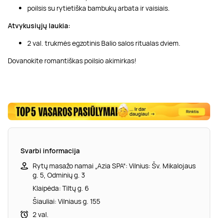
poilsis su rytietiška bambukų arbata ir vaisiais.
Atvykusiųjų laukia:
2 val. trukmės egzotinis Balio salos ritualas dviem.
Dovanokite romantiškas poilsio akimirkas!
Svarbi informacija
Rytų masažo namai „Azia SPA“: Vilnius: Šv. Mikalojaus
g. 5, Odminių g. 3
Klaipėda: Tiltų g. 6
Šiauliai: Vilniaus g. 155
2 val.