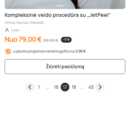
Kompleksinė veido procedūra su „JetPeel“
Vilnius, Kaunas, Klaipėda
1 asm.
Nuo 79,00 €
89,00 €
-11 %
Lojalumo programos nariams grįžta nuo
3,95 €
Žiūrėti pasiūlymą
1
...
16
17
18
...
45