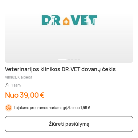
Veterinarijos klinikos DR.VET dovanų čekis
Vilnius, Klaipėda
1 asm.
Nuo 39,00 €
Lojalumo programos nariams grįžta nuo
1,95 €
Žiūrėti pasiūlymą