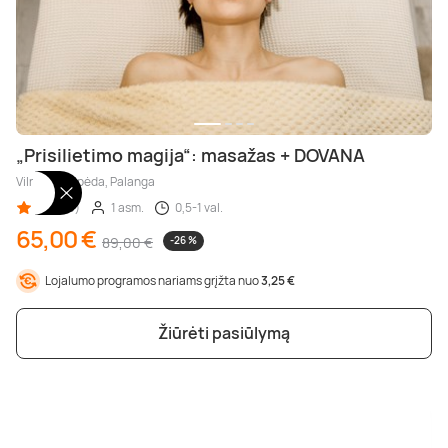
„Prisilietimo magija“: masažas + DOVANA
Vilnius, Klaipėda, Palanga
5,00 (3)
1 asm.
0,5-1 val.
65,00 €
89,00 €
-26 %
Lojalumo programos nariams grįžta nuo
3,25 €
Žiūrėti pasiūlymą