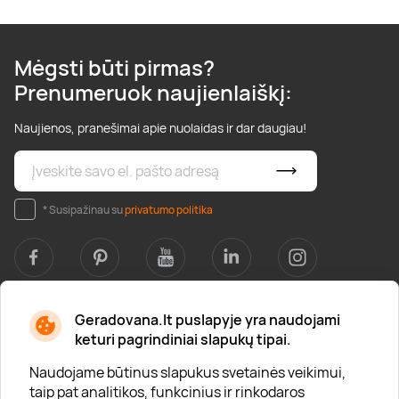
Mėgsti būti pirmas?
Prenumeruok naujienlaiškį:
Naujienos, pranešimai apie nuolaidas ir dar daugiau!
* Susipažinau su
privatumo politika
Geradovana.lt puslapyje yra naudojami
Apie mus
keturi pagrindiniai slapukų tipai.
Apie „Gera Dovana“
Naudojame būtinus slapukus svetainės veikimui,
taip pat analitikos, funkcinius ir rinkodaros
Lojalumo klubas