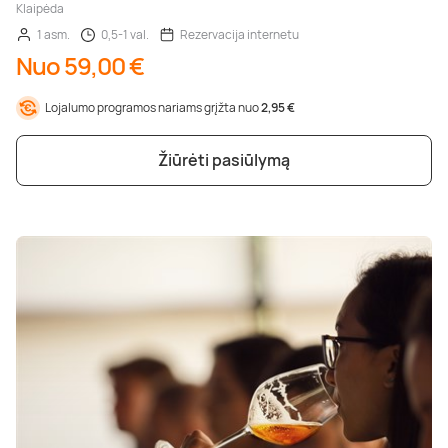
Klaipėda
1 asm.
0,5-1 val.
Rezervacija internetu
Nuo 59,00 €
Lojalumo programos nariams grįžta nuo
2,95 €
Žiūrėti pasiūlymą