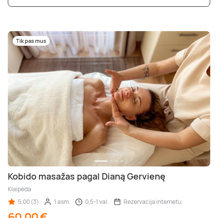
Tik pas mus
Kobido masažas pagal Dianą Gervienę
Klaipėda
5,00 (3)
1 asm.
0,5-1 val.
Rezervacija internetu
60,00 €