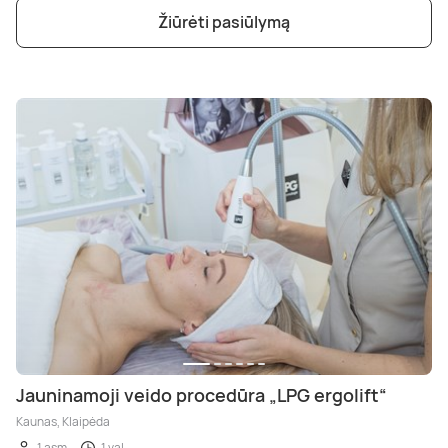
Žiūrėti pasiūlymą
Jauninamoji veido procedūra „LPG ergolift“
Kaunas, Klaipėda
1 asm.
1 val.