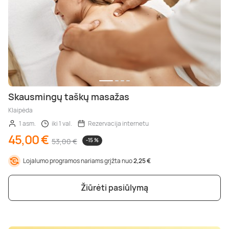
Skausmingų taškų masažas
Klaipėda
1 asm.
iki 1 val.
Rezervacija internetu
45,00 €
53,00 €
-15 %
Lojalumo programos nariams grįžta nuo
2,25 €
Žiūrėti pasiūlymą