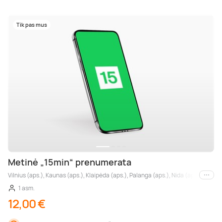
Tik pas mus
Metinė „15min“ prenumerata
Vilnius (aps.), Kaunas (aps.), Klaipėda (aps.), Palanga (aps.), Nida (aps.), Druskin
Kiti m
1 asm.
12,00 €