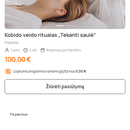
Kobido veido ritualas „Tekanti saulė“
Klaipėda
1 asm.
2 val.
Rezervacija internetu
100,00 €
Lojalumo programos nariams grįžta nuo
5,00 €
Žiūrėti pasiūlymą
Tik pas mus