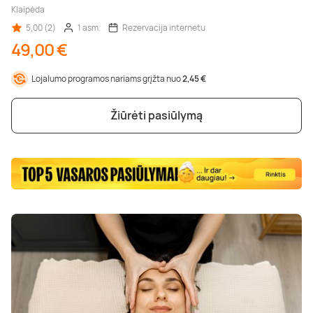
Klaipėda
5,00 (2)
1 asm.
Rezervacija internetu
49,00 €
Lojalumo programos nariams grįžta nuo
2,45 €
Žiūrėti pasiūlymą