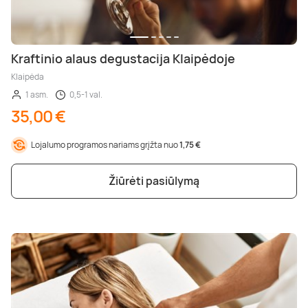
Kraftinio alaus degustacija Klaipėdoje
Klaipėda
1 asm.
0,5-1 val.
35,00 €
Lojalumo programos nariams grįžta nuo
1,75 €
Žiūrėti pasiūlymą