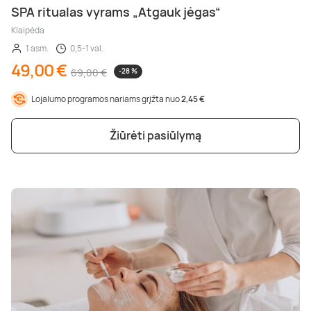
SPA ritualas vyrams „Atgauk jėgas“
Klaipėda
1 asm.
0,5-1 val.
49,00 €
69,00 €
-28 %
Lojalumo programos nariams grįžta nuo
2,45 €
Žiūrėti pasiūlymą