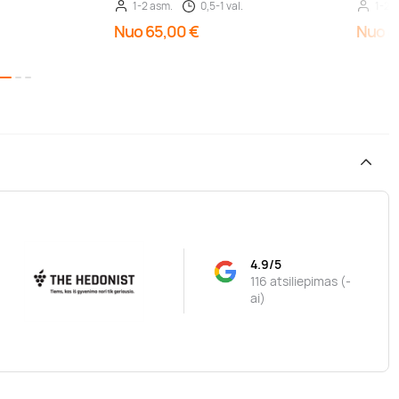
1-2 asm.
0,5-1 val.
1-2 
Nuo 65,00 €
Nuo 4
4.9/5
116 atsiliepimas (-
ai)
ą