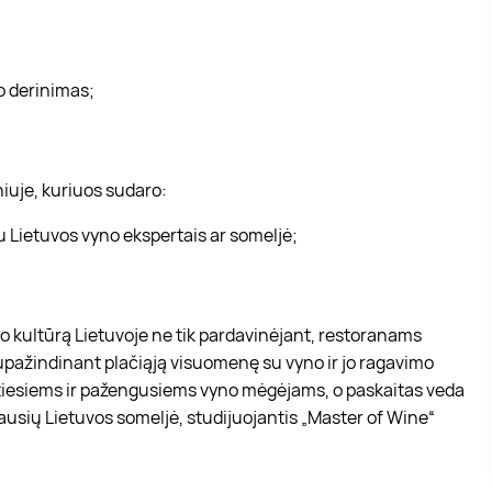
to derinimas;
niuje, kuriuos sudaro:
u Lietuvos vyno ekspertais ar someljė;
yno kultūrą Lietuvoje ne tik pardavinėjant, restoranams
 supažindinant plačiąją visuomenę su vyno ir jo ragavimo
tiesiems ir pažengusiems vyno mėgėjams, o paskaitas veda
iausių Lietuvos someljė, studijuojantis „Master of Wine“