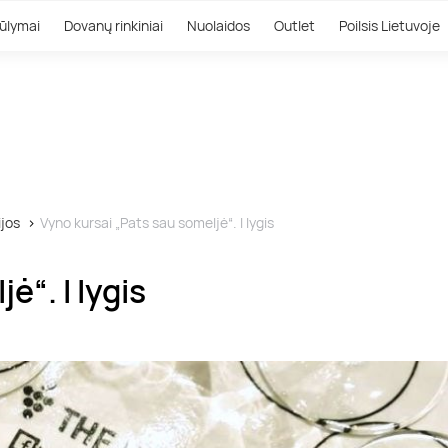
ūlymai
Dovanų rinkiniai
Nuolaidos
Outlet
Poilsis Lietuvoje
jos
Vyno kursai „Pats sau someljė“. I lygis
ė“. I lygis