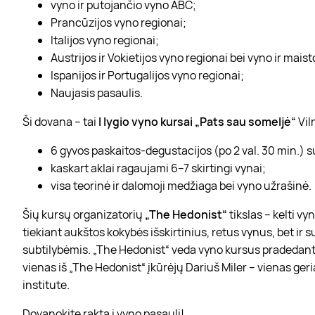
vyno ir putojančio vyno ABC;
Prancūzijos vyno regionai;
Italijos vyno regionai;
Austrijos ir Vokietijos vyno regionai bei vyno ir mais
Ispanijos ir Portugalijos vyno regionai;
Naujasis pasaulis.
Ši dovana – tai
I lygio vyno kursai „Pats sau someljė“
Vil
6 gyvos paskaitos-degustacijos (po 2 val. 30 min.) s
kaskart aklai ragaujami 6–7 skirtingi vynai;
visa teorinė ir dalomoji medžiaga bei vyno užrašinė.
Šių kursų organizatorių
„The Hedonist“
tikslas – kelti v
tiekiant aukštos kokybės išskirtinius, retus vynus, bet ir
subtilybėmis. „The Hedonist“ veda vyno kursus pradedan
vienas iš „The Hedonist“ įkūrėjų Dariuš Miler – vienas ger
institute.
Dovanokite raktą į vyno pasaulį!