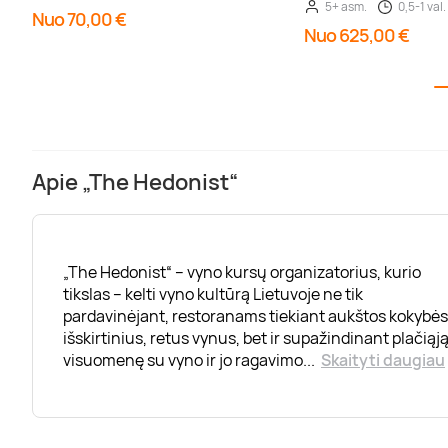
5+ asm.
0,5-1 val.
Nuo 70,00 €
Nuo 625,00 €
Apie „The Hedonist“
„The Hedonist“ – vyno kursų organizatorius, kurio
tikslas – kelti vyno kultūrą Lietuvoje ne tik
pardavinėjant, restoranams tiekiant aukštos kokybės
išskirtinius, retus vynus, bet ir supažindinant plačiąj
visuomenę su vyno ir jo ragavimo
...
Skaityti daugiau