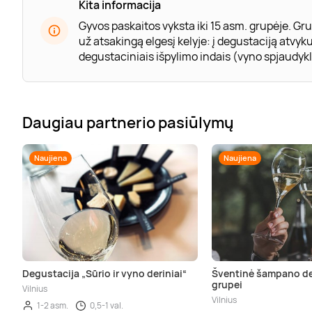
Kita informacija
Gyvos paskaitos vyksta iki 15 asm. grupėje. Gr
už atsakingą elgesį kelyje: į degustaciją atvy
degustaciniais išpylimo indais (vyno spjaudyk
Daugiau partnerio pasiūlymų
Naujiena
Naujiena
Degustacija „Sūrio ir vyno deriniai“
Šventinė šampano de
grupei
Vilnius
Vilnius
1-2 asm.
0,5-1 val.