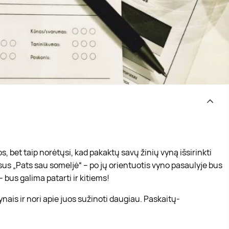
, bet taip norėtųsi, kad pakaktų savų žinių vyną išsirinkti
s „Pats sau someljė“ – po jų orientuotis vyno pasaulyje bus
 bus galima patarti ir kitiems!
ynais ir nori apie juos sužinoti daugiau. Paskaitų-