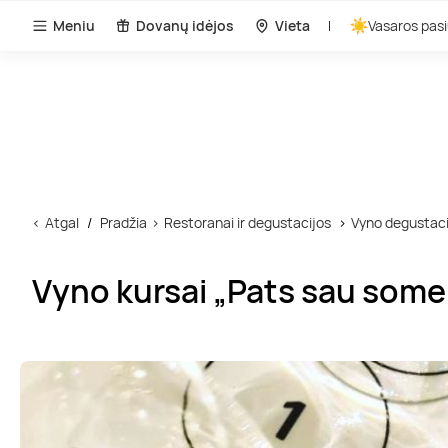
Meniu
Dovanų idėjos
Vieta
Vasaros pasi
Atgal
Pradžia
Restoranai ir degustacijos
Vyno degustaci
Vyno kursai „Pats sau somelj