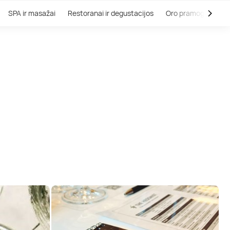
SPA ir masažai
Restoranai ir degustacijos
Oro pramogos
V