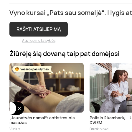
Vyno kursai „Pats sau someljė“. I lygis a
RAŠYTI ATSILIEPIMĄ
Atsiliepimų taisyklės
Žiūrėję šią dovaną taip pat domėjosi
„Jaunatvės namai“: antistresinis
Poilsis 2 kambarių L
masažas
DVIEM
Vilnius
Druskininkai