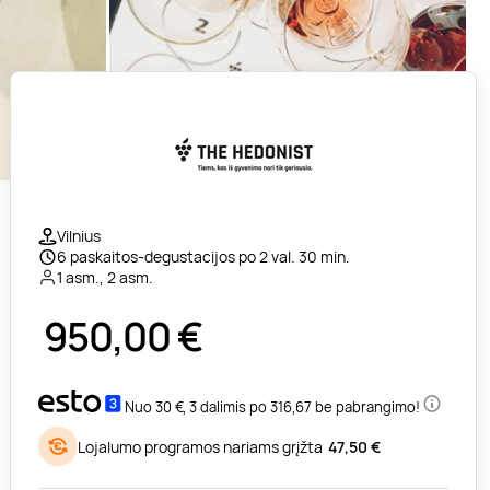
Vilnius
6 paskaitos-degustacijos po 2 val. 30 min.
1 asm., 2 asm.
950,00
€
Nuo 30 €, 3 dalimis po 316,67 be pabrangimo!
Lojalumo programos nariams grįžta
47,50 €