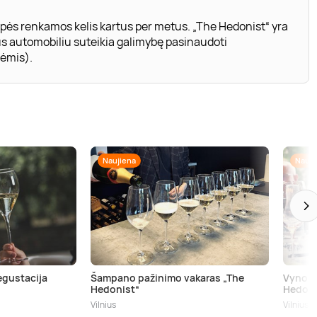
upės renkamos kelis kartus per metus. „The Hedonist“ yra
kus automobiliu suteikia galimybę pasinaudoti
lėmis).
Naujiena
Nauji
gustacija
Šampano pažinimo vakaras „The
Vyno p
Hedonist“
Hedoni
Vilnius
Vilnius