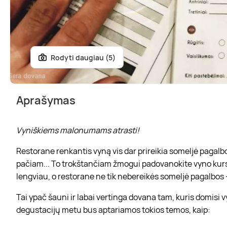
Rodyti daugiau (5)
Aprašymas
Vyniškiems malonumams atrasti!
Restorane renkantis vyną vis dar prireikia someljė pagalbos
pačiam... To trokštančiam žmogui padovanokite vyno kursu
lengviau, o restorane ne tik nebereikės someljė pagalbos –
Tai ypač šauni ir labai vertinga dovana tam, kuris domisi v
degustacijų metu bus aptariamos tokios temos, kaip: