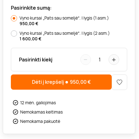
Pasirinkite sumą:
Vyno kursai „Pats sau someljė“. I lygis (1 asm.)
950,00
€
Vyno kursai „Pats sau someljė“. I lygis (2 asm.)
1 600,00
€
−
+
Pasirinkti kiekį
1
Dėti į krepšelį
950,00
€
12 mėn. galiojimas
Nemokamas keitimas
Nemokama pakuotė