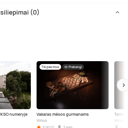
tsiliepimai (0)
Tik pas mus
Prabangi
IUKSO numeryje
Vakaras mėsos gurmanams
Tailand
Vilnius
Vilnius
5,00 (1)
2 asm.
1 as