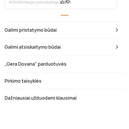
Ar ši informacija Jums naudinga?
2
1
Galimi pristatymo būdai
Galimi atsiskaitymo būdai
„Gera Dovana" parduotuvės
Pirkimo taisyklės
Dažniausiai užduodami klausimai