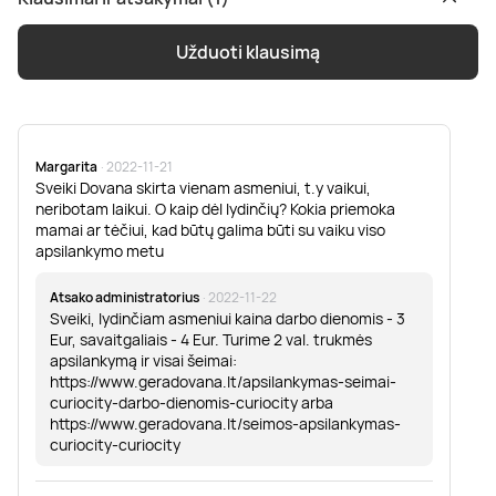
Užduoti klausimą
Margarita
· 2022-11-21
Sveiki Dovana skirta vienam asmeniui, t.y vaikui,
neribotam laikui. O kaip dėl lydinčių? Kokia priemoka
mamai ar tėčiui, kad būtų galima būti su vaiku viso
apsilankymo metu
Atsako administratorius
· 2022-11-22
Sveiki, lydinčiam asmeniui kaina darbo dienomis - 3
Eur, savaitgaliais - 4 Eur. Turime 2 val. trukmės
apsilankymą ir visai šeimai:
https://www.geradovana.lt/apsilankymas-seimai-
curiocity-darbo-dienomis-curiocity arba
https://www.geradovana.lt/seimos-apsilankymas-
curiocity-curiocity