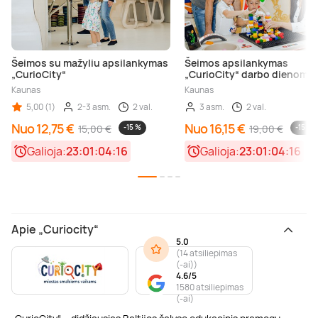
Šeimos su mažyliu apsilankymas
Šeimos apsilankymas
„CurioCity“
„CurioCity“ darbo dienomis
Kaunas
Kaunas
5,00 (1)
2-3 asm.
2 val.
3 asm.
2 val.
Nuo 12,75 €
Nuo 16,15 €
15,00 €
-15 %
19,00 €
-15 %
Galioja:
23:01:04:16
Galioja:
23:01:04:16
Apie „Curiocity“
5.0
(
14 atsiliepimas
(-ai)
)
4.6/5
1580 atsiliepimas
(-ai)