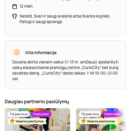
12 mėn.
Neslidi, švari ir saugi avalynė arba švarios kojinės.
Patogi ir saugi apranga.
Kita informacija
Dovana skirta vienam vaikui (1–13 m. amžiaus) apsilankyti
vaikų edukaciniame pramogų centre „CurioCity“ bet kurią
savaitės dieną. „CurioCity“ darbo laikas: I–VII 10.00–21.00
val.
Daugiau partnerio pasiūlymų
Tik pas mus
Paskubėk!
Tik pas mus
Paskubėk!