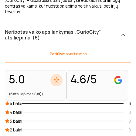
„CurioCity“ – didžiausias Baltijos šalyse edukacinis pramogų
centras vaikams, kur nuostaba apims ne tik vaikus, bet ir jų
tėvelius.
Neribotas vaiko apsilankymas „CurioCity“
atsiliepimai (6)
Pasiūlymo vertinimas
5.0
4.6/5
(6 atsiliepimas (-ai))
5 balai
6
4 balai
0
3 balai
0
2 balai
0