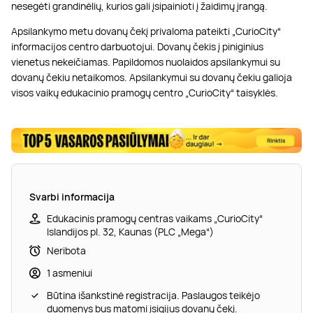
nesegėti grandinėlių, kurios gali įsipainioti į žaidimų įrangą.
Apsilankymo metu dovanų čekį privaloma pateikti „CurioCity“
informacijos centro darbuotojui. Dovanų čekis į piniginius
vienetus nekeičiamas. Papildomos nuolaidos apsilankymui su
dovanų čekiu netaikomos. Apsilankymui su dovanų čekiu galioja
visos vaikų edukacinio pramogų centro „CurioCity“ taisyklės.
Svarbi informacija
Edukacinis pramogų centras vaikams „CurioCity“
Islandijos pl. 32, Kaunas (PLC „Mega“)
Neribota
1 asmeniui
Būtina išankstinė registracija. Paslaugos teikėjo
duomenys bus matomi įsigijus dovanų čekį.