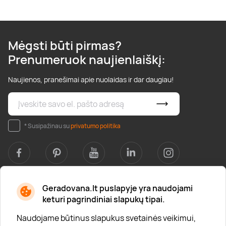
Mėgsti būti pirmas?
Prenumeruok naujienlaiškį:
Naujienos, pranešimai apie nuolaidas ir dar daugiau!
* Susipažinau su
privatumo politika
Geradovana.lt puslapyje yra naudojami
Apie mus
keturi pagrindiniai slapukų tipai.
Apie „Gera Dovana“
Naudojame būtinus slapukus svetainės veikimui,