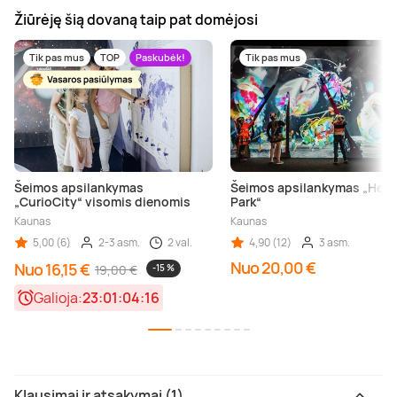
Žiūrėję šią dovaną taip pat domėjosi
Tik pas mus
TOP
Paskubėk!
Tik pas mus
Šeimos apsilankymas
Šeimos apsilankymas „Hell
„CurioCity“ visomis dienomis
Park“
Kaunas
Kaunas
5,00 (6)
2-3 asm.
2 val.
4,90 (12)
3 asm.
Nuo 20,00 €
Nuo 16,15 €
19,00 €
-15 %
Galioja:
23:01:04:16
Klausimai ir atsakymai (1)