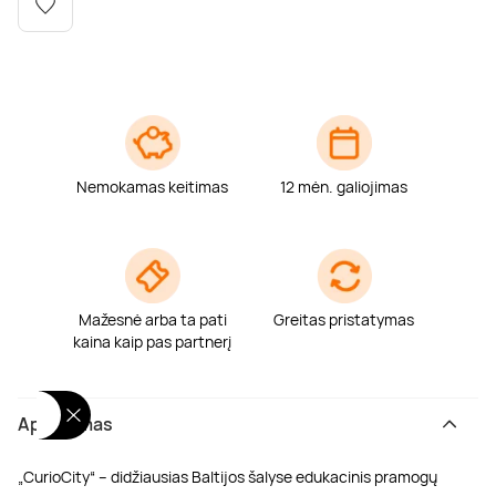
Poilsis dvaruose ir pilyse
Masažų kompleksai
Kitos vandens pramogos
Nemokamas keitimas
12 mėn. galiojimas
Mažesnė arba ta pati
Greitas pristatymas
kaina kaip pas partnerį
Aprašymas
„CurioCity“ – didžiausias Baltijos šalyse edukacinis pramogų