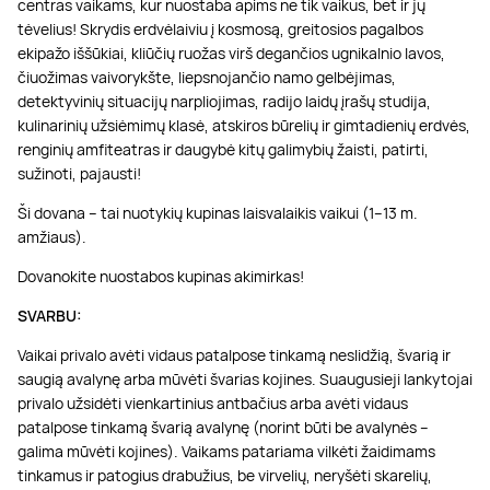
centras vaikams, kur nuostaba apims ne tik vaikus, bet ir jų
tėvelius! Skrydis erdvėlaiviu į kosmosą, greitosios pagalbos
ekipažo iššūkiai, kliūčių ruožas virš degančios ugnikalnio lavos,
čiuožimas vaivorykšte, liepsnojančio namo gelbėjimas,
detektyvinių situacijų narpliojimas, radijo laidų įrašų studija,
kulinarinių užsiėmimų klasė, atskiros būrelių ir gimtadienių erdvės,
renginių amfiteatras ir daugybė kitų galimybių žaisti, patirti,
sužinoti, pajausti!
Ši dovana – tai nuotykių kupinas laisvalaikis vaikui (1–13 m.
amžiaus).
Dovanokite nuostabos kupinas akimirkas!
SVARBU:
Vaikai privalo avėti vidaus patalpose tinkamą neslidžią, švarią ir
saugią avalynę arba mūvėti švarias kojines. Suaugusieji lankytojai
privalo užsidėti vienkartinius antbačius arba avėti vidaus
patalpose tinkamą švarią avalynę (norint būti be avalynės –
galima mūvėti kojines). Vaikams patariama vilkėti žaidimams
tinkamus ir patogius drabužius, be virvelių, neryšėti skarelių,