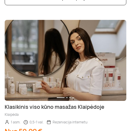
Klasikinis viso kūno masažas Klaipėdoje
Klaipėda
1 asm.
0,5-1 val.
Rezervacija internetu