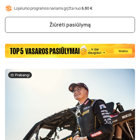
Lojalumo programos nariams grįžta nuo
6,80 €
Žiūrėti pasiūlymą
Prabangi