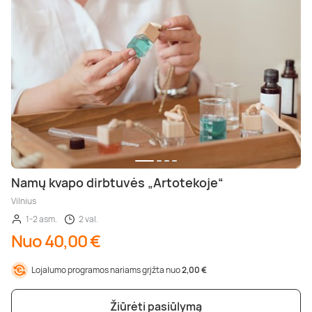
Namų kvapo dirbtuvės „Artotekoje“
Vilnius
1-2 asm.
2 val.
Nuo 40,00 €
Lojalumo programos nariams grįžta nuo
2,00 €
Žiūrėti pasiūlymą