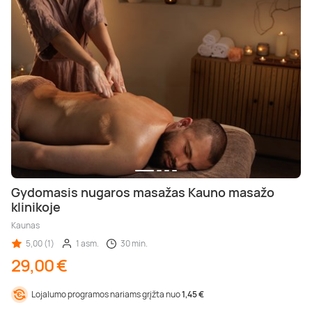
Gydomasis nugaros masažas Kauno masažo
klinikoje
Kaunas
5,00 (1)
1 asm.
30 min.
29,00 €
Lojalumo programos nariams grįžta nuo
1,45 €