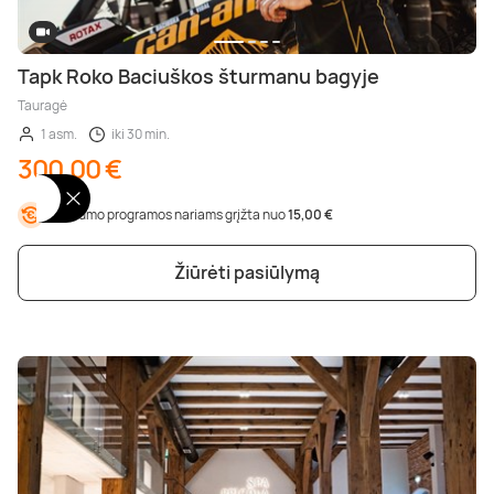
Tapk Roko Baciuškos šturmanu bagyje
Tauragė
1 asm.
iki 30 min.
300,00 €
Lojalumo programos nariams grįžta nuo
15,00 €
Žiūrėti pasiūlymą