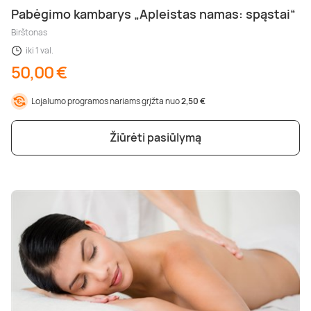
Pabėgimo kambarys „Apleistas namas: spąstai“
Birštonas
iki 1 val.
50,00 €
Lojalumo programos nariams grįžta nuo
2,50 €
Žiūrėti pasiūlymą