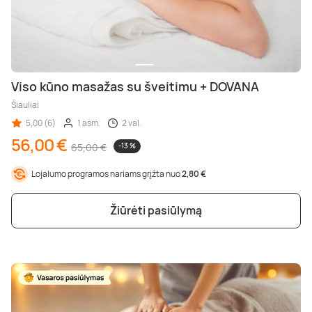
Viso kūno masažas su šveitimu + DOVANA
Šiauliai
5,00 (6)
1 asm.
2 val.
56,00 €
65,00 €
-13 %
Lojalumo programos nariams grįžta nuo
2,80 €
Žiūrėti pasiūlymą