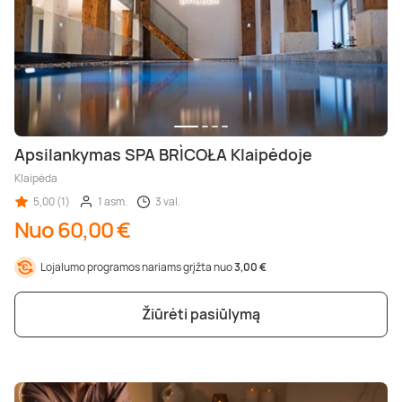
Apsilankymas SPA BRÌCOŁA Klaipėdoje
Klaipėda
5,00 (1)
1 asm.
3 val.
Nuo 60,00 €
Lojalumo programos nariams grįžta nuo
3,00 €
Žiūrėti pasiūlymą