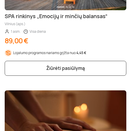
SPA rinkinys „Emocijų ir minčių balansas“
Vilnius (aps.)
1 asm.
Visa diena
89,00 €
Lojalumo programos nariams grįžta nuo
4,45 €
Žiūrėti pasiūlymą