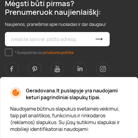
Mėgsti būti pirmas?
Prenumeruok naujienlaiškį:
Naujienos, pranešimai apie nuolaidas ir dar daugiau!
* Susipažinau su
privatumo politika
Geradovana.lt puslapyje yra naudojami
Apie mus
keturi pagrindiniai slapukų tipai.
Apie „Gera Dovana“
Naudojame būtinus slapukus svetainės veikimui,
taip pat analitikos, funkcinius ir rinkodaros
Lojalumo klubas
(reklamos) slapukus. Su jūsų sutikimu slapukai ir
Karjera
mobilieji identifikatoriai naudojami: