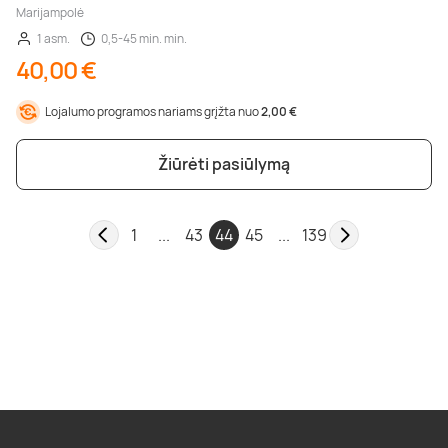
Marijampolė
1 asm.
0,5-45 min. min.
40,00 €
Lojalumo programos nariams grįžta nuo
2,00 €
Žiūrėti pasiūlymą
1
...
43
44
45
...
139