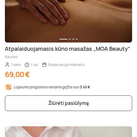
Atpalaiduojamasis kūno masažas „MOA Beauty“
Kaunas
1 asm.
1 val.
Rezervacija internetu
69,00 €
Lojalumo programos nariams grįžta nuo
3,45 €
Žiūrėti pasiūlymą