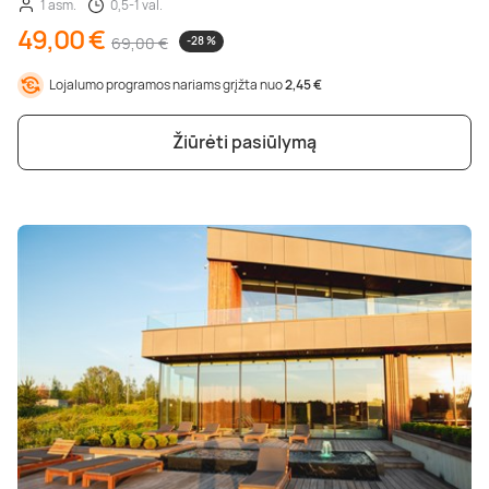
1 asm.
0,5-1 val.
49,00 €
69,00 €
-28 %
Lojalumo programos nariams grįžta nuo
2,45 €
Žiūrėti pasiūlymą