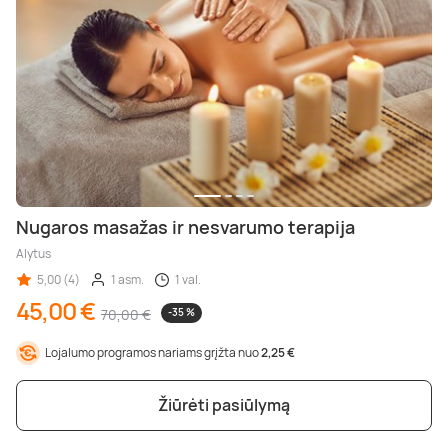
Nugaros masažas ir nesvarumo terapija
Alytus
5,00 (4)
1 asm.
1 val.
45,00 €
70,00 €
-35 %
Lojalumo programos nariams grįžta nuo
2,25 €
Žiūrėti pasiūlymą