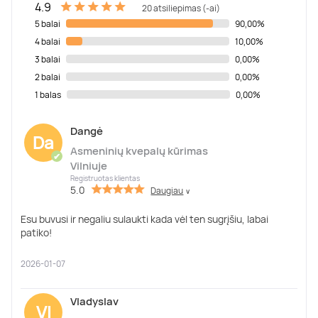
4.9
20 atsiliepimas (-ai)
5 balai
90,00%
4 balai
10,00%
3 balai
0,00%
2 balai
0,00%
1 balas
0,00%
Dangė
Da
Asmeninių kvepalų kūrimas
✔
Vilniuje
Registruotas klientas
5.0
Daugiau
∨
Esu buvusi ir negaliu sulaukti kada vėl ten sugrįšiu, labai
patiko!
2026-01-07
Vladyslav
Vl