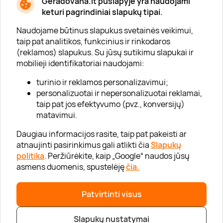
Geradovana.lt puslapyje yra naudojami
Apie mus
keturi pagrindiniai slapukų tipai.
Apie „Gera Dovana“
Naudojame būtinus slapukus svetainės veikimui,
taip pat analitikos, funkcinius ir rinkodaros
Lojalumo klubas
(reklamos) slapukus. Su jūsų sutikimu slapukai ir
Karjera
mobilieji identifikatoriai naudojami:
Visi partneriai
turinio ir reklamos personalizavimui;
personalizuotai ir nepersonalizuotai reklamai,
Kontaktai
taip pat jos efektyvumo (pvz., konversijų)
Tinklaraštis
matavimui.
Daugiau informacijos rasite, taip pat pakeisti ar
atnaujinti pasirinkimus gali atlikti čia
Slapukų
Informacija
politika
. Peržiūrėkite, kaip „Google“ naudos jūsų
asmens duomenis, spustelėję
čia.
„GERA DOVANA“ GRUPĖ
Patvirtinti visus
|
|
2026 © UAB „Gera dovana“
info@geradovana.lt
05 205 2099
Slapukų nustatymai