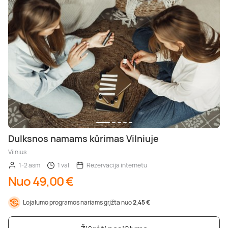
Dulksnos namams kūrimas Vilniuje
Vilnius
1-2 asm.
1 val.
Rezervacija internetu
Nuo 49,00 €
Lojalumo programos nariams grįžta nuo
2,45 €