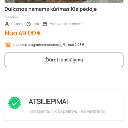
Dulksnos namams kūrimas Klaipėdoje
Klaipėda
1-2 asm.
1 val.
Rezervacija internetu
Nuo 49,00 €
Lojalumo programos nariams grįžta nuo
2,45 €
Žiūrėti pasiūlymą
ATSILIEPIMAI
Tikri klientai. Tikros patirtys. Tikri vertinimai.