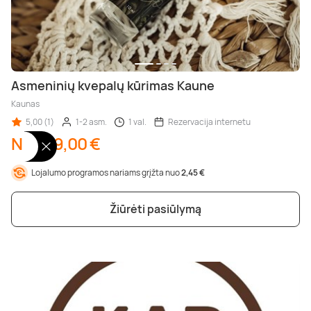
Asmeninių kvepalų kūrimas Kaune
Kaunas
5,00 (1)
1-2 asm.
1 val.
Rezervacija internetu
Nuo 49,00 €
Lojalumo programos nariams grįžta nuo
2,45 €
Žiūrėti pasiūlymą