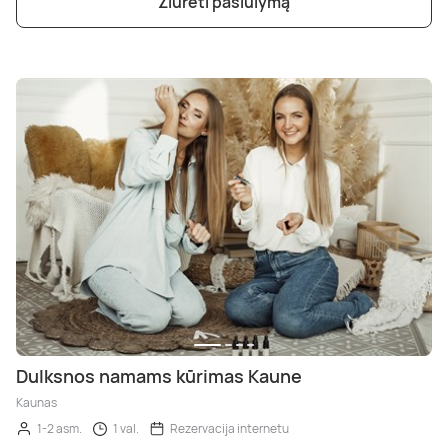
Žiūrėti pasiūlymą
Dulksnos namams kūrimas Kaune
Kaunas
1-2 asm.
1 val.
Rezervacija internetu