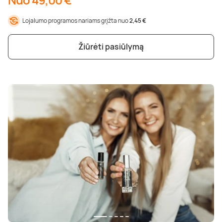
Poilsis dvaruose ir pilyse
Masažų kompleksai
Kitos vandens pramogos
Lojalumo programos nariams grįžta nuo
2,45 €
Žiūrėti pasiūlymą