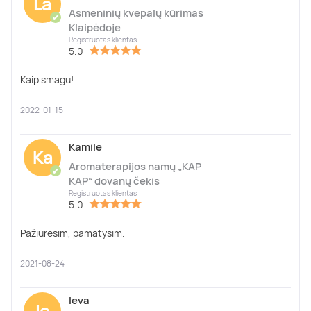
La
Asmeninių kvepalų kūrimas
✔
Klaipėdoje
Registruotas klientas
5.0
Kaip smagu!
2022-01-15
Kamile
Ka
Aromaterapijos namų „KAP
✔
KAP“ dovanų čekis
Registruotas klientas
5.0
Pažiūrėsim, pamatysim.
2021-08-24
Ieva
Ie