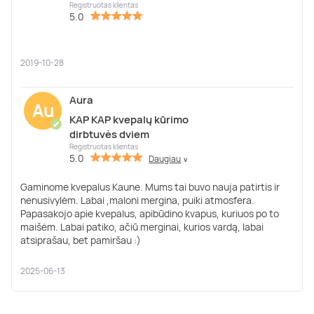
Registruotas klientas
5.0
2019-10-28
Aura
Au
KAP KAP kvepalų kūrimo
✔
dirbtuvės dviem
Registruotas klientas
5.0
Daugiau
∨
Gaminome kvepalus Kaune. Mums tai buvo nauja patirtis ir
nenusivylėm. Labai ,maloni mergina, puiki atmosfera.
Papasakojo apie kvepalus, apibūdino kvapus, kuriuos po to
maišėm. Labai patiko, ačiū merginai, kurios vardą, labai
atsiprašau, bet pamiršau :)
2025-06-13