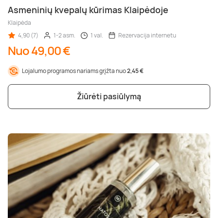
Asmeninių kvepalų kūrimas Klaipėdoje
Klaipėda
4,90 (7)
1-2 asm.
1 val.
Rezervacija internetu
Nuo 49,00 €
Lojalumo programos nariams grįžta nuo
2,45 €
Žiūrėti pasiūlymą