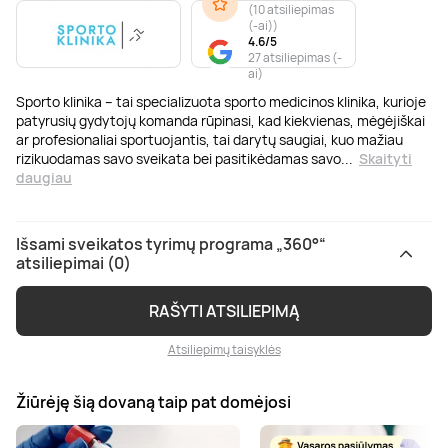
(
10 atsiliepimas
(-ai)
)
4.6/5
27 atsiliepimas (-
ai)
Sporto klinika – tai specializuota sporto medicinos klinika, kurioje
patyrusių gydytojų komanda rūpinasi, kad kiekvienas, mėgėjiškai
ar profesionaliai sportuojantis, tai darytų saugiai, kuo mažiau
rizikuodamas savo sveikata bei pasitikėdamas savo
...
Skaityti
daugiau
Išsami sveikatos tyrimų programa „360°“
atsiliepimai (0)
RAŠYTI ATSILIEPIMĄ
Atsiliepimų taisyklės
Žiūrėję šią dovaną taip pat domėjosi