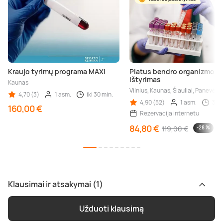
Kraujo tyrimų programa MAXI
Platus bendro organizmo
ištyrimas
Kaunas
Vilnius, Kaunas, Šiauliai, Panevėžy
4,70 (3)
1 asm.
iki 30 min.
4,90 (52)
1 asm.
30 
160,00 €
Rezervacija internetu
84,80 €
119,00 €
-28 %
Klausimai ir atsakymai (1)
Užduoti klausimą