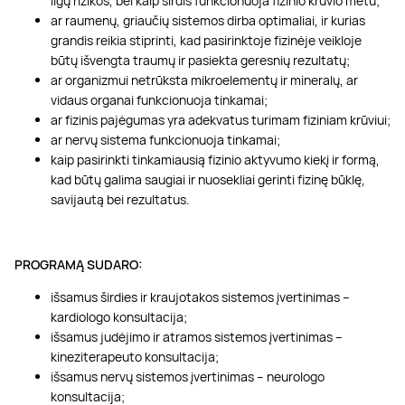
ligų rizikos, bei kaip širdis funkcionuoja fizinio krūvio metu;
ar raumenų, griaučių sistemos dirba optimaliai, ir kurias
grandis reikia stiprinti, kad pasirinktoje fizinėje veikloje
būtų išvengta traumų ir pasiekta geresnių rezultatų;
ar organizmui netrūksta mikroelementų ir mineralų, ar
vidaus organai funkcionuoja tinkamai;
ar fizinis pajėgumas yra adekvatus turimam fiziniam krūviui;
ar nervų sistema funkcionuoja tinkamai;
kaip pasirinkti tinkamiausią fizinio aktyvumo kiekį ir formą,
kad būtų galima saugiai ir nuosekliai gerinti fizinę būklę,
savijautą bei rezultatus.
PROGRAMĄ SUDARO:
išsamus širdies ir kraujotakos sistemos įvertinimas –
kardiologo konsultacija;
išsamus judėjimo ir atramos sistemos įvertinimas –
kineziterapeuto konsultacija;
išsamus nervų sistemos įvertinimas – neurologo
konsultacija;