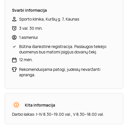
Svarbi informacija
Sporto klinika, Kuršių g. 7, Kaunas
3 val. 30 min.
1 asmeniui
Būtina išankstinė registracija. Paslaugos teikėjo
duomenys bus matomi įsigijus dovanų čekį.
12 mėn.
Rekomenduojama patogi, judesių nevaržanti
apranga.
Kita informacija
Darbo laikas: I–IV 8.30–19.00 val., V 8.30–18.00 val.