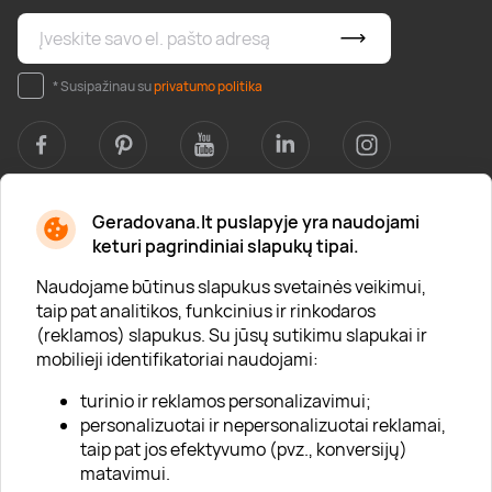
* Susipažinau su
privatumo politika
Geradovana.lt puslapyje yra naudojami
Apie mus
keturi pagrindiniai slapukų tipai.
Apie „Gera Dovana“
Naudojame būtinus slapukus svetainės veikimui,
taip pat analitikos, funkcinius ir rinkodaros
Lojalumo klubas
(reklamos) slapukus. Su jūsų sutikimu slapukai ir
Karjera
mobilieji identifikatoriai naudojami:
Visi partneriai
turinio ir reklamos personalizavimui;
personalizuotai ir nepersonalizuotai reklamai,
Kontaktai
taip pat jos efektyvumo (pvz., konversijų)
Tinklaraštis
matavimui.