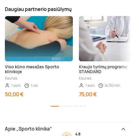
Daugiau partnerio pasiūlymų
Viso kūno masažas Sporto
Kraujo tyrimų programa
klinikoje
STANDARD
Kaunas
Kaunas
1 asm.
1 val.
1 asm.
iki 30 min.
50,00 €
75,00 €
Apie „Sporto klinika“
4.8