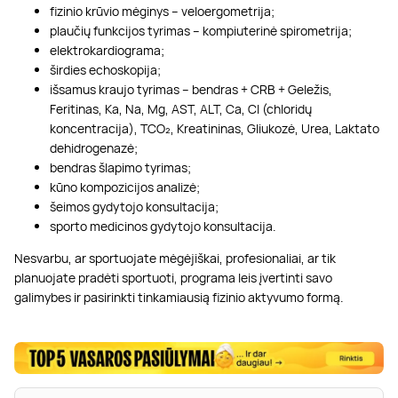
fizinio krūvio mėginys – veloergometrija;
plaučių funkcijos tyrimas – kompiuterinė spirometrija;
elektrokardiograma;
širdies echoskopija;
išsamus kraujo tyrimas – bendras + CRB + Geležis,
Feritinas, Ka, Na, Mg, AST, ALT, Ca, Cl (chloridų
koncentracija), TCO₂, Kreatininas, Gliukozė, Urea, Laktato
dehidrogenazė;
bendras šlapimo tyrimas;
kūno kompozicijos analizė;
šeimos gydytojo konsultacija;
sporto medicinos gydytojo konsultacija.
Nesvarbu, ar sportuojate mėgėjiškai, profesionaliai, ar tik
planuojate pradėti sportuoti, programa leis įvertinti savo
galimybes ir pasirinkti tinkamiausią fizinio aktyvumo formą.