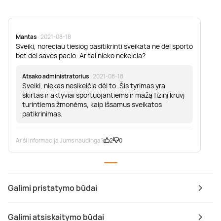
Mantas
· 2021-08-18
Sveiki, noreciau tiesiog pasitikrinti sveikata ne del sporto
bet del saves pacio. Ar tai nieko nekeicia?
Atsako administratorius
· 2021-08-18
Sveiki, niekas nesikeičia dėl to. Šis tyrimas yra
skirtas ir aktyviai sportuojantiems ir mažą fizinį krūvį
turintiems žmonėms, kaip išsamus sveikatos
patikrinimas.
Ar ši informacija Jums naudinga?
2
0
Galimi pristatymo būdai
Galimi atsiskaitymo būdai