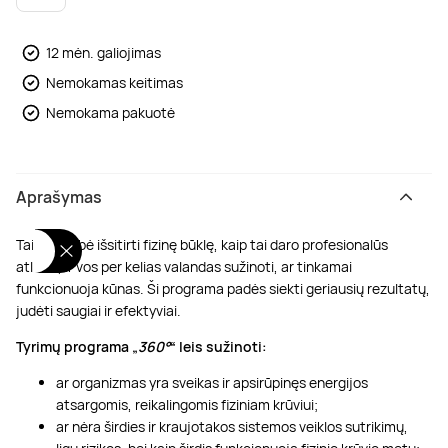
Poilsis dvaruose ir pilyse
Masažų kompleksai
Kitos vandens pramogos
12 mėn. galiojimas
Nemokamas keitimas
Nemokama pakuotė
Aprašymas
Tai galimybė išsitirti fizinę būklę, kaip tai daro profesionalūs
atletai, ir vos per kelias valandas sužinoti, ar tinkamai
funkcionuoja kūnas. Ši programa padės siekti geriausių rezultatų,
judėti saugiai ir efektyviai.
Tyrimų programa „
360°
“ leis sužinoti:
ar organizmas yra sveikas ir apsirūpinęs energijos
atsargomis, reikalingomis fiziniam krūviui;
ar nėra širdies ir kraujotakos sistemos veiklos sutrikimų,