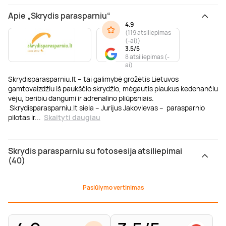
Apie „Skrydis parasparniu“
4.9
(
119 atsiliepimas
(-ai)
)
3.5/5
8 atsiliepimas (-
ai)
Skrydisparasparniu.lt – tai galimybė grožėtis Lietuvos
gamtovaizdžiu iš paukščio skrydžio, mėgautis plaukus kedenančiu
vėju, beribiu dangumi ir adrenalino pliūpsniais.
Skrydisparasparniu.lt siela – Jurijus Jakovlevas – parasparnio
pilotas ir
...
Skaityti daugiau
Skrydis parasparniu su fotosesija atsiliepimai
(40)
Pasiūlymo vertinimas