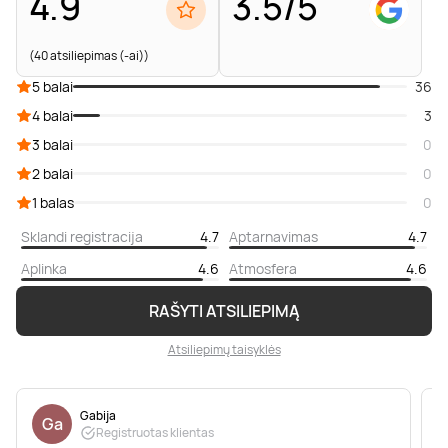
4.9
3.5/5
(40 atsiliepimas (-ai))
5 balai
36
4 balai
3
3 balai
0
2 balai
0
1 balas
0
Sklandi registracija
4.7
Aptarnavimas
4.7
Aplinka
4.6
Atmosfera
4.6
RAŠYTI ATSILIEPIMĄ
Atsiliepimų taisyklės
Gabija
Ga
Registruotas klientas