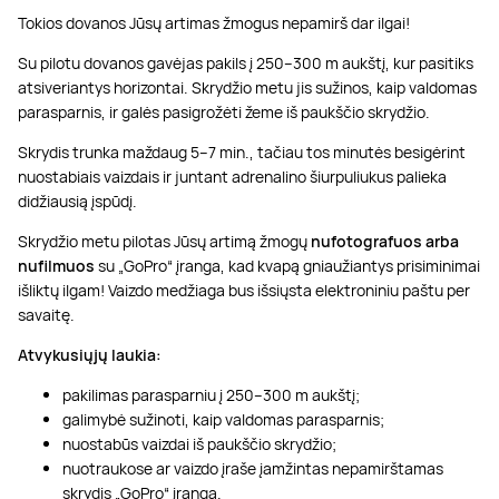
Tokios dovanos Jūsų artimas žmogus nepamirš dar ilgai!
Su pilotu dovanos gavėjas pakils į 250–300 m aukštį, kur pasitiks
atsiveriantys horizontai. Skrydžio metu jis sužinos, kaip valdomas
parasparnis, ir galės pasigrožėti žeme iš paukščio skrydžio.
Skrydis trunka maždaug 5–7 min., tačiau tos minutės besigėrint
nuostabiais vaizdais ir juntant adrenalino šiurpuliukus palieka
didžiausią įspūdį.
Skrydžio metu pilotas Jūsų artimą žmogų
nufotografuos arba
nufilmuos
su „GoPro“ įranga, kad kvapą gniaužiantys prisiminimai
išliktų ilgam! Vaizdo medžiaga bus išsiųsta elektroniniu paštu per
savaitę.
Atvykusiųjų laukia:
pakilimas parasparniu į 250–300 m aukštį;
galimybė sužinoti, kaip valdomas parasparnis;
nuostabūs vaizdai iš paukščio skrydžio;
nuotraukose ar vaizdo įraše įamžintas nepamirštamas
skrydis „GoPro“ įranga.