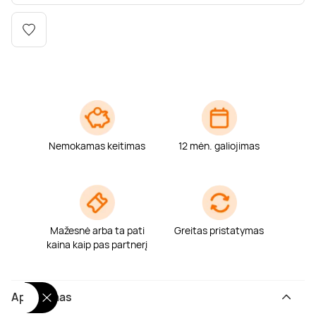
Poilsis dvaruose ir pilyse
Masažų kompleksai
Kitos vandens pramogos
Nemokamas keitimas
12 mėn. galiojimas
Mažesnė arba ta pati
Greitas pristatymas
kaina kaip pas partnerį
Aprašymas