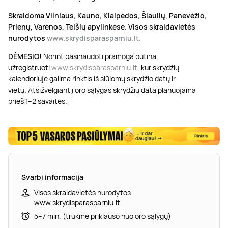
Skraidoma Vilniaus, Kauno, Klaipėdos, Šiaulių, Panevėžio,
Prienų, Varėnos, Telšių apylinkėse.
Visos skraidavietės
nurodytos
www.skrydisparasparniu.lt.
DĖMESIO!
Norint pasinaudoti pramoga būtina
užregistruoti
www.skrydisparasparniu.lt
, kur skrydžių
kalendoriuje galima rinktis iš siūlomų skrydžio datų ir
vietų. Atsižvelgiant į oro sąlygas skrydžių data planuojama
prieš 1–2 savaites.
Svarbi informacija
Visos skraidavietės nurodytos
www.skrydisparasparniu.lt
5–7 min. (trukmė priklauso nuo oro sąlygų)