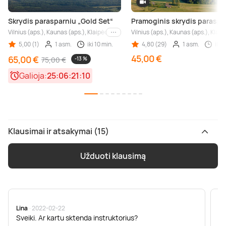
Skrydis parasparniu „Gold Set“
Pramoginis skrydis paraspa
Vilnius (aps.), Kaunas (aps.), Klaipėda (aps.), Šiauliai (aps.), Panevėžys (aps.), A
Vilnius (aps.), Kaunas (aps.), Klaip
Kiti miestai
5,00 (1)
1 asm.
iki 10 min.
4,80 (29)
1 asm.
iki 
45,00 €
65,00 €
75,00 €
-13 %
Galioja:
25:06:21:10
Klausimai ir atsakymai (15)
Užduoti klausimą
Lina
· 2022-02-22
Ma
Sveiki. Ar kartu sktenda instruktorius?
Sv