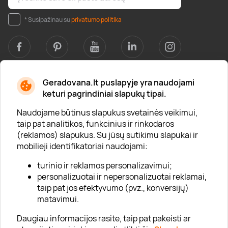
* Susipažinau su
privatumo politika
Geradovana.lt puslapyje yra naudojami
Apie mus
keturi pagrindiniai slapukų tipai.
Apie „Gera Dovana“
Naudojame būtinus slapukus svetainės veikimui,
taip pat analitikos, funkcinius ir rinkodaros
Lojalumo klubas
(reklamos) slapukus. Su jūsų sutikimu slapukai ir
Karjera
mobilieji identifikatoriai naudojami:
Visi partneriai
turinio ir reklamos personalizavimui;
personalizuotai ir nepersonalizuotai reklamai,
Kontaktai
taip pat jos efektyvumo (pvz., konversijų)
Tinklaraštis
matavimui.
Daugiau informacijos rasite, taip pat pakeisti ar