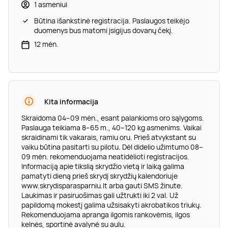
1 asmeniui
Būtina išankstinė registracija. Paslaugos teikėjo
duomenys bus matomi įsigijus dovanų čekį.
12 mėn.
Kita informacija
Skraidoma 04–09 mėn., esant palankioms oro sąlygoms.
Paslauga teikiama 8–65 m., 40–120 kg asmenims. Vaikai
skraidinami tik vakarais, ramiu oru. Prieš atvykstant su
vaiku būtina pasitarti su pilotu. Dėl didelio užimtumo 08–
09 mėn. rekomenduojama neatidėlioti registracijos.
Informaciją apie tikslią skrydžio vietą ir laiką galima
pamatyti dieną prieš skrydį skrydžių kalendoriuje
www.skrydisparasparniu.lt arba gauti SMS žinute.
Laukimas ir pasiruošimas gali užtrukti iki 2 val. Už
papildomą mokestį galima užsisakyti akrobatikos triukų.
Rekomenduojama apranga ilgomis rankovėmis, ilgos
kelnės, sportinė avalynė su aulu.