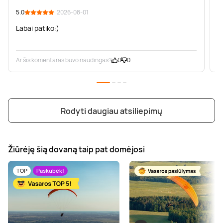
5.0
· 2026-08-01
4
Labai patiko:)
S
Ar šis komentaras buvo naudingas?
0
0
A
Rodyti daugiau atsiliepimų
Žiūrėję šią dovaną taip pat domėjosi
TOP
Paskubėk!