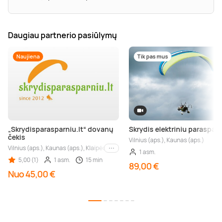
Daugiau partnerio pasiūlymų
Naujiena
Tik pas mus
„Skrydisparasparniu.lt“ dovanų
Skrydis elektriniu paraspar
čekis
Vilnius (aps.), Kaunas (aps.)
Vilnius (aps.), Kaunas (aps.), Klaipėda (aps.), Šiauliai (aps.), Panevėžys (aps.), A
Kiti miestai
1 asm.
5,00 (1)
1 asm.
15 min
89,00 €
Nuo 45,00 €