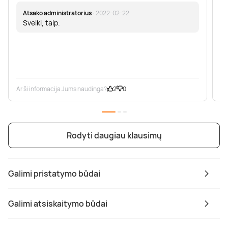
Dė
Atsako administratorius
· 2022-02-22
Sveiki, taip.
Ar ši informacija Jums naudinga?
2
0
Ar
Rodyti daugiau klausimų
Galimi pristatymo būdai
Galimi atsiskaitymo būdai