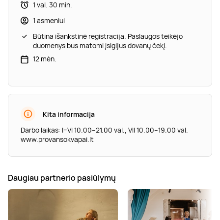
1 val. 30 min.
1 asmeniui
Būtina išankstinė registracija. Paslaugos teikėjo
duomenys bus matomi įsigijus dovanų čekį.
12 mėn.
Kita informacija
Darbo laikas: I–VI 10.00–21.00 val., VII 10.00–19.00 val.
www.provansokvapai.lt
Daugiau partnerio pasiūlymų