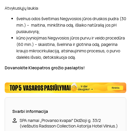
Atvykusiųjų laukia:
švelnus odos šveitimas Negyvosios jūros druskos pudra (30
min.) – maitina, minkština odą, išlaiko natūralią jos pH
pusiausvyrą;
kūno įvyniojimas Negyvosios jūros purvu ir veido procedūra
(60 min.) – skaistina, švelnina ir glotnina odą, pagerina
kraujo mikrocirkuliaciją, atsinaujinimo procesus, o purvo
dalelės išvalo, detoksikuoja odą.
Dovanokite Kleopatros grožio paslaptis
!
Svarbi informacija
SPA namai „Provanso kvapai“ Didžioji g. 33/2
(viešbutis Radisson Collection Astorija Hotel Vilnius.)