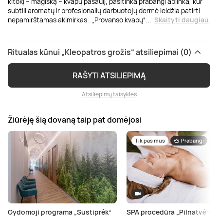
kitokį – magišką – kvapų pasaulį, pasitinka prabangi aplinka, kur
subtili aromatų ir profesionalių darbuotojų dermė leidžia patirti
nepamirštamas akimirkas. „Provanso kvapų“
...
Skaityti daugiau
Ritualas kūnui „Kleopatros grožis“ atsiliepimai (0)
RAŠYTI ATSILIEPIMĄ
Atsiliepimų taisyklės
Žiūrėję šią dovaną taip pat domėjosi
Tik pas mus
Prabangi
Gydomoji programa „Sustiprėk“
SPA procedūra „Pilnatvė“