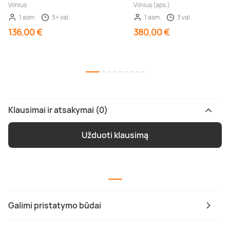
Vilnius
Vilnius (aps.)
1 asm.
3+ val.
1 asm.
3 val.
136,00 €
380,00 €
Klausimai ir atsakymai (0)
Užduoti klausimą
Galimi pristatymo būdai