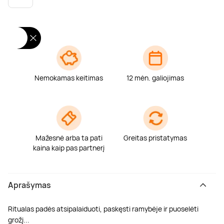
Poilsis dvaruose ir pilyse
Masažų kompleksai
Kitos vandens pramogos
Nemokamas keitimas
12 mėn. galiojimas
Mažesnė arba ta pati
Greitas pristatymas
kaina kaip pas partnerį
Aprašymas
Ritualas padės atsipalaiduoti, paskęsti ramybėje ir puoselėti
grožį...