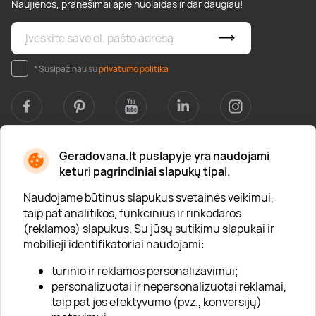
Naujienos, pranešimai apie nuolaidas ir dar daugiau!
* Susipažinau su
privatumo politika
Geradovana.lt puslapyje yra naudojami
Apie mus
keturi pagrindiniai slapukų tipai.
Apie „Gera Dovana“
Naudojame būtinus slapukus svetainės veikimui,
taip pat analitikos, funkcinius ir rinkodaros
Lojalumo klubas
(reklamos) slapukus. Su jūsų sutikimu slapukai ir
Karjera
mobilieji identifikatoriai naudojami:
Visi partneriai
turinio ir reklamos personalizavimui;
personalizuotai ir nepersonalizuotai reklamai,
Kontaktai
taip pat jos efektyvumo (pvz., konversijų)
Tinklaraštis