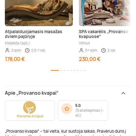
Atpalaiduojamasis masažas
SPA vakarėlis „Provanso
dviem pajūryje
kvapuose“
Klaipėda (aps.)
Vilnius
2 asm.
0,5-1 val.
5+ asm.
2 val.
178,00 €
230,00 €
Apie „Provanso kvapai“
5.0
(
5 atsiliepimas (-
ai)
)
„Provanso kvapai“ – tai vieta, kur sustoja laikas. Pravėrus duris į