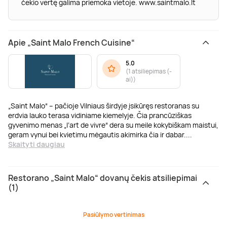
čekio vertę galima priemoka vietoje. www.saintmalo.lt
Apie „Saint Malo French Cuisine“
5.0
(
1 atsiliepimas (-
ai)
)
„Saint Malo“ – pačioje Vilniaus širdyje įsikūręs restoranas su
erdvia lauko terasa vidiniame kiemelyje. Čia prancūziškas
gyvenimo menas „l’art de vivre“ dera su meile kokybiškam maistui,
geram vynui bei kvietimu mėgautis akimirka čia ir dabar.
...
Skaityti daugiau
Restorano „Saint Malo“ dovanų čekis atsiliepimai
(1)
Pasiūlymo vertinimas