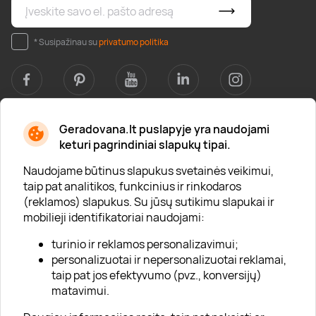
* Susipažinau su
privatumo politika
Geradovana.lt puslapyje yra naudojami
Apie mus
keturi pagrindiniai slapukų tipai.
Apie „Gera Dovana“
Naudojame būtinus slapukus svetainės veikimui,
taip pat analitikos, funkcinius ir rinkodaros
Lojalumo klubas
(reklamos) slapukus. Su jūsų sutikimu slapukai ir
Karjera
mobilieji identifikatoriai naudojami:
Visi partneriai
turinio ir reklamos personalizavimui;
personalizuotai ir nepersonalizuotai reklamai,
Kontaktai
taip pat jos efektyvumo (pvz., konversijų)
Tinklaraštis
matavimui.