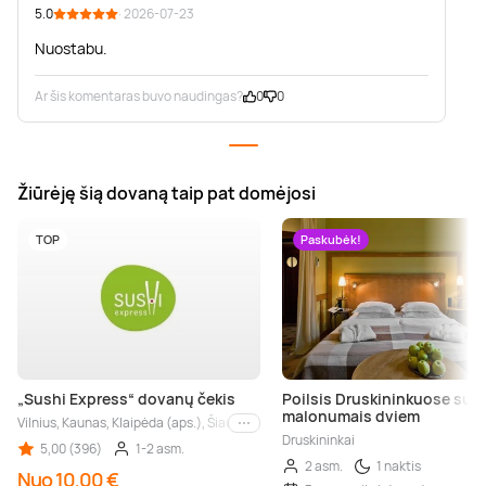
5.0
· 2026-07-23
Nuostabu.
Ar šis komentaras buvo naudingas?
0
0
Žiūrėję šią dovaną taip pat domėjosi
TOP
Paskubėk!
„Sushi Express“ dovanų čekis
Poilsis Druskininkuose su 
malonumais dviem
Vilnius, Kaunas, Klaipėda (aps.), Šiauliai, Panevėžys
Kiti miestai
Druskininkai
5,00 (396)
1-2 asm.
2 asm.
1 naktis
Nuo 10,00 €