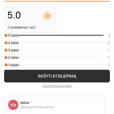
5.0
(1 atsiliepimas (-ai))
5 balai
1
4 balai
0
3 balai
0
2 balai
0
1 balas
0
RAŠYTI ATSILIEPIMĄ
Atsiliepimų taisyklės
Matas
Ma
Registruotas klientas