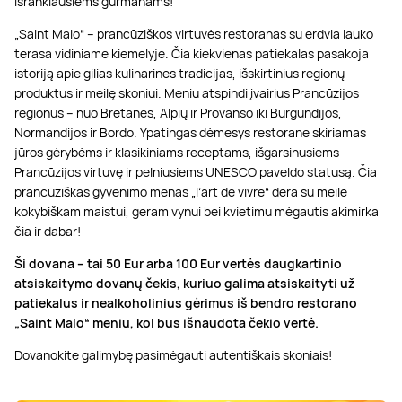
išrankiausiems gurmanams!
„Saint Malo“ – prancūziškos virtuvės restoranas su erdvia lauko
terasa vidiniame kiemelyje. Čia kiekvienas patiekalas pasakoja
istoriją apie gilias kulinarines tradicijas, išskirtinius regionų
produktus ir meilę skoniui. Meniu atspindi įvairius Prancūzijos
regionus – nuo Bretanės, Alpių ir Provanso iki Burgundijos,
Normandijos ir Bordo. Ypatingas dėmesys restorane skiriamas
jūros gėrybėms ir klasikiniams receptams, išgarsinusiems
Prancūzijos virtuvę ir pelniusiems UNESCO paveldo statusą. Čia
prancūziškas gyvenimo menas „l’art de vivre“ dera su meile
kokybiškam maistui, geram vynui bei kvietimu mėgautis akimirka
čia ir dabar!
Ši dovana –
tai 50 Eur arba 100 Eur vertės daugkartinio
atsiskaitymo dovanų čekis, kuriuo galima atsiskaityti už
patiekalus ir nealkoholinius gėrimus iš bendro restorano
„Saint Malo“
meniu, kol bus išnaudota čekio vertė.
Dovanokite galimybę pasimėgauti autentiškais skoniais!