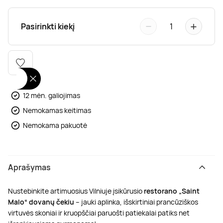
Poilsis dvaruose ir pilyse
Masažų kompleksai
Kitos vandens pramogos
−
+
Pasirinkti kiekį
1
12 mėn. galiojimas
Nemokamas keitimas
Nemokama pakuotė
Aprašymas
Nustebinkite artimuosius Vilniuje įsikūrusio
restorano „Saint
Malo“ dovanų čekiu
– jauki aplinka, išskirtiniai prancūziškos
virtuvės skoniai ir kruopščiai paruošti patiekalai patiks net