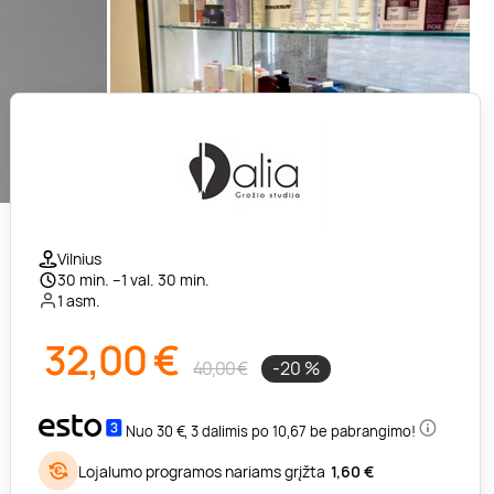
Vilnius
30 min. –1 val. 30 min.
1 asm.
32,00
€
40,00 €
-20 %
Nuo 30 €, 3 dalimis po 10,67 be pabrangimo!
Lojalumo programos nariams grįžta
1,60 €