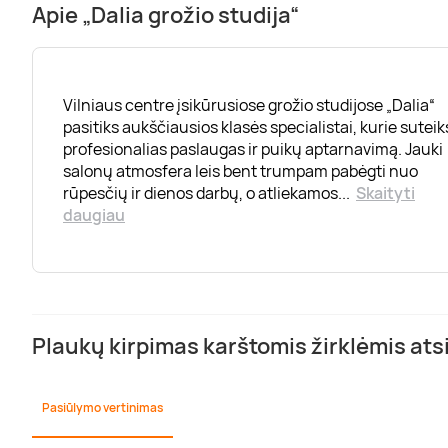
Apie „Dalia grožio studija“
Vilniaus centre įsikūrusiose grožio studijose „Dalia“
pasitiks aukščiausios klasės specialistai, kurie suteik
profesionalias paslaugas ir puikų aptarnavimą. Jauki
salonų atmosfera leis bent trumpam pabėgti nuo
rūpesčių ir dienos darbų, o atliekamos
...
Skaityti
daugiau
Plaukų kirpimas karštomis žirklėmis atsi
Pasiūlymo vertinimas