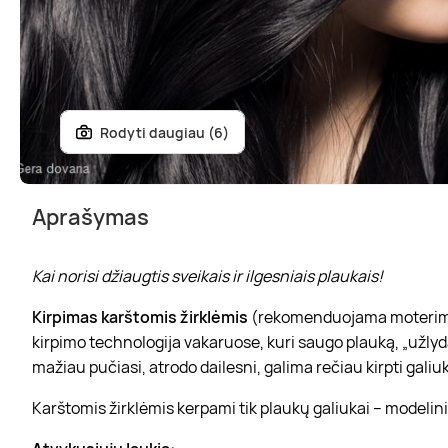
Rodyti daugiau (6)
Aprašymas
Kai norisi džiaugtis sveikais ir ilgesniais plaukais!
Kirpimas karštomis žirklėmis
(rekomenduojama moterims, be
kirpimo technologija vakaruose, kuri saugo plauką, „užlyda
mažiau pučiasi, atrodo dailesni, galima rečiau kirpti galiuk
Karštomis žirklėmis kerpami tik plaukų galiukai – modelin