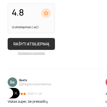
4.8
(4 atsiliepimas (-ai))
RAŠYTI ATSILIEPIMĄ
Atsiliepimų taisyklės
Beata
Be
Registruotas klientas
5.0
· 2025-11-26
4
Viskas super, be priekaištų.
L