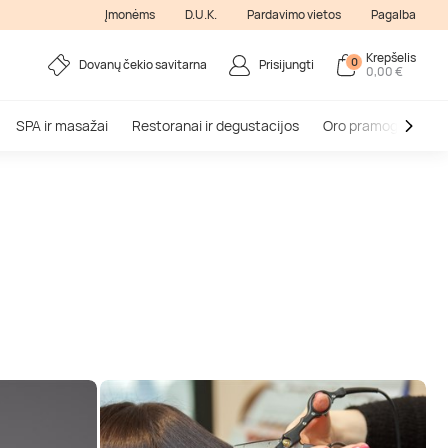
Įmonėms
D.U.K.
Pardavimo vietos
Pagalba
Krepšelis
0
Dovanų čekio savitarna
Prisijungti
0,00 €
SPA ir masažai
Restoranai ir degustacijos
Oro pramogos
V