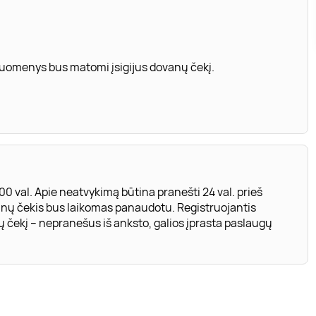
 duomenys bus matomi įsigijus dovanų čekį.
.00 val. Apie neatvykimą būtina pranešti 24 val. prieš
vanų čekis bus laikomas panaudotu. Registruojantis
ų čekį – nepranešus iš anksto, galios įprasta paslaugų