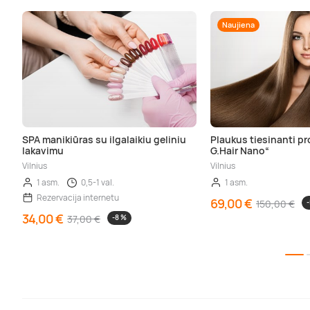
Naujiena
SPA manikiūras su ilgalaikiu geliniu
Plaukus tiesinanti p
lakavimu
G.Hair Nano“
Vilnius
Vilnius
1 asm.
0,5-1 val.
1 asm.
Rezervacija internetu
69,00 €
150,00 €
34,00 €
37,00 €
-8 %