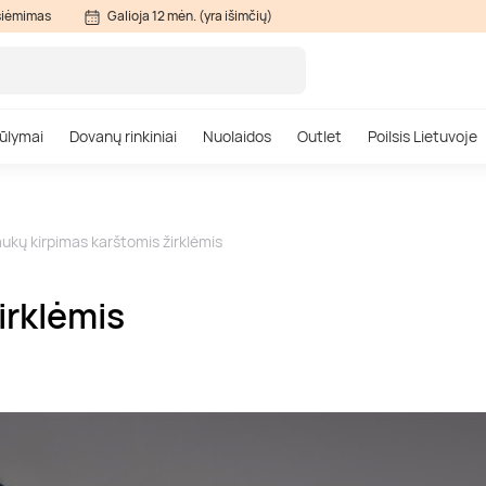
siėmimas
Galioja 12 mėn. (yra išimčių)
ūlymai
Dovanų rinkiniai
Nuolaidos
Outlet
Poilsis Lietuvoje
aukų kirpimas karštomis žirklėmis
irklėmis