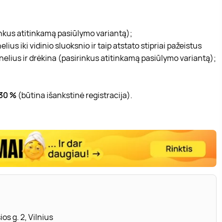
inkus atitinkamą pasiūlymo variantą);
elius iki vidinio sluoksnio ir taip atstato stipriai pažeistus
nelius ir drėkina (pasirinkus atitinkamą pasiūlymo variantą);
30 %
(būtina išankstinė registracija).
os g. 2, Vilnius