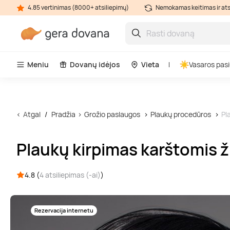
4.85 vertinimas (8000+ atsiliepimų)
Nemokamas keitimas ir at
Meniu
Dovanų idėjos
Vieta
Vasaros pasi
Atgal
Pradžia
Grožio paslaugos
Plaukų procedūros
Pl
Plaukų kirpimas karštomis ž
4.8 (
4 atsiliepimas (-ai)
)
Rezervacija internetu