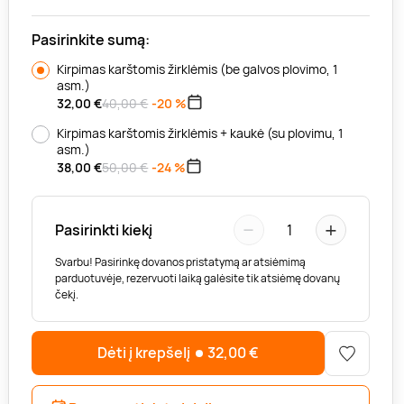
Pasirinkite sumą:
Kirpimas karštomis žirklėmis (be galvos plovimo, 1
asm.)
32,00
€
40,00 €
-20 %
Kirpimas karštomis žirklėmis + kaukė (su plovimu, 1
asm.)
38,00
€
50,00 €
-24 %
−
+
Pasirinkti kiekį
1
Svarbu! Pasirinkę dovanos pristatymą ar atsiėmimą
parduotuvėje, rezervuoti laiką galėsite tik atsiėmę dovanų
čekį.
Dėti į krepšelį
32,00
€