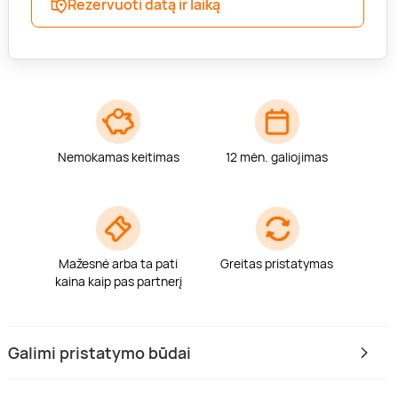
Rezervuoti datą ir laiką
Nemokamas keitimas
12 mėn. galiojimas
Mažesnė arba ta pati
Greitas pristatymas
kaina kaip pas partnerį
Galimi pristatymo būdai