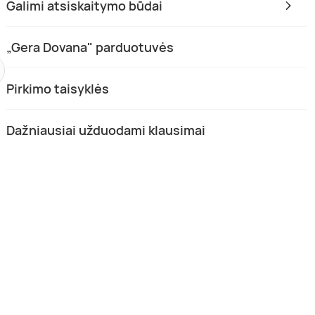
Galimi atsiskaitymo būdai
„Gera Dovana" parduotuvės
Pirkimo taisyklės
Dažniausiai užduodami klausimai
romaterapinis masažas +
Klasikinis pedikiūras su lakavimu
mas
Vilnius
1 asm.
0,5-1 val.
(1)
1 asm.
0,5-1 val.
Rezervacija internetu
 €
68,00 €
-33 %
36,00 €
42,00 €
-14 %