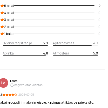
5 balai
2
4 balai
0
3 balai
0
2 balai
0
1 balas
0
Sklandi registracija
5.0
Aptarnavimas
4.3
Aplinka
4.8
Atmosfera
5.0
Laura
La
Registruotas klientas
.8
· 2025-07-25
abai kruopšti ir maloni meistrė, kirpimas atliktas be priekaištų.