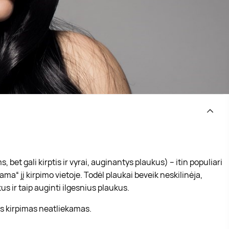
t gali kirptis ir vyrai, auginantys plaukus) – itin populiari
ma“ jį kirpimo vietoje. Todėl plaukai beveik neskilinėja,
us ir taip auginti ilgesnius plaukus.
is kirpimas neatliekamas.