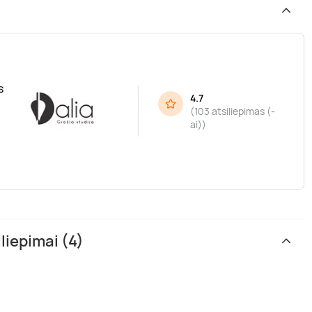
s
4.7
(
103 atsiliepimas (-
ai)
)
liepimai (4)