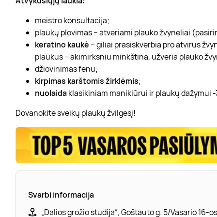
Atvykusiųjų laukia:
meistro konsultacija;
plaukų plovimas – atveriami plauko žvyneliai (pasir
keratino kaukė
– giliai prasiskverbia pro atvirus žvyn
plaukus – akimirksniu minkština, užveria plauko žvy
džiovinimas fenu;
kirpimas karštomis žirklėmis
;
nuolaida
klasikiniam manikiūrui ir plaukų dažymui
-
Dovanokite sveikų plaukų žvilgesį!
Svarbi informacija
„Dalios grožio studija“, Goštauto g. 5/Vasario 16-osi