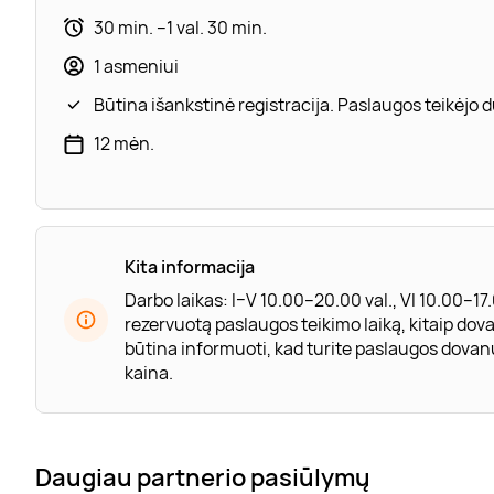
30 min. –1 val. 30 min.
1 asmeniui
Būtina išankstinė registracija. Paslaugos teikėjo
12 mėn.
Kita informacija
Darbo laikas: I–V 10.00–20.00 val., VI 10.00–17
rezervuotą paslaugos teikimo laiką, kitaip do
būtina informuoti, kad turite paslaugos dovan
kaina.
Daugiau partnerio pasiūlymų