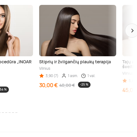
rocedūra „INOAR
Stiprių ir žvilgančių plaukų terapija
Tajų a
šveiti
Vilnius
Vilnius
3,90 (7)
1 asm.
1 val.
5,00 
30,00 €
40,00 €
-25 %
45,00
-54 %