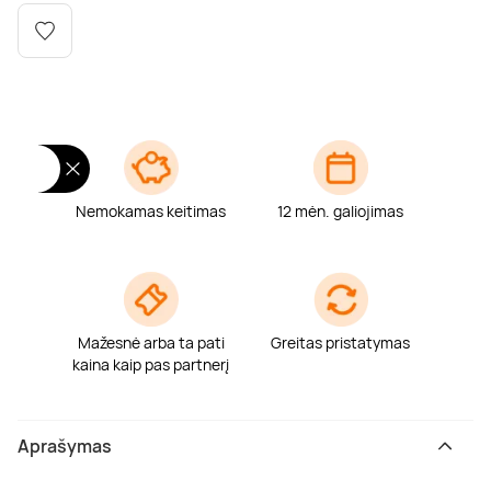
Poilsis dvaruose ir pilyse
Masažų kompleksai
Kitos vandens pramogos
Nemokamas keitimas
12 mėn. galiojimas
Mažesnė arba ta pati
Greitas pristatymas
kaina kaip pas partnerį
Aprašymas