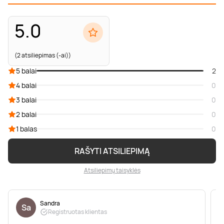
5.0
(2 atsiliepimas (-ai))
5 balai
2
4 balai
0
3 balai
0
2 balai
0
1 balas
0
RAŠYTI ATSILIEPIMĄ
Atsiliepimų taisyklės
Sandra
Sa
Registruotas klientas