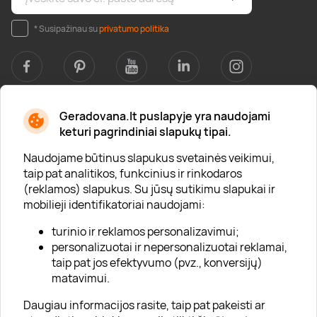
* Susipažinau su
privatumo politika
Geradovana.lt puslapyje yra naudojami
Apie mus
keturi pagrindiniai slapukų tipai.
Apie „Gera Dovana“
Naudojame būtinus slapukus svetainės veikimui,
taip pat analitikos, funkcinius ir rinkodaros
Lojalumo klubas
(reklamos) slapukus. Su jūsų sutikimu slapukai ir
Karjera
mobilieji identifikatoriai naudojami:
Visi partneriai
turinio ir reklamos personalizavimui;
personalizuotai ir nepersonalizuotai reklamai,
Kontaktai
taip pat jos efektyvumo (pvz., konversijų)
Tinklaraštis
matavimui.
Daugiau informacijos rasite, taip pat pakeisti ar