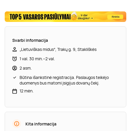
Svarbi informacija
„Lietuviškas midus“, Trakų g. 9, Stakliškės
1 val. 30 min.–2 val.
2 asm.
Būtina išankstinė registracija. Paslaugos teikėjo
duomenys bus matomi įsigijus dovanų čekį.
12 mėn.
Kita informacija