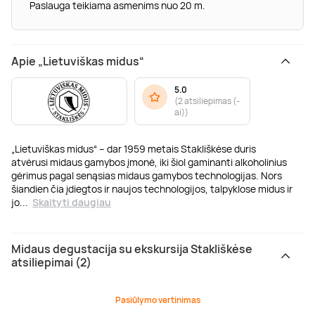
Paslauga teikiama asmenims nuo 20 m.
Apie „Lietuviškas midus“
5.0
(
2 atsiliepimas (-
ai)
)
„Lietuviškas midus“ – dar 1959 metais Stakliškėse duris
atvėrusi midaus gamybos įmonė, iki šiol gaminanti alkoholinius
gėrimus pagal senąsias midaus gamybos technologijas. Nors
šiandien čia įdiegtos ir naujos technologijos, talpyklose midus ir
jo
...
Skaityti daugiau
Midaus degustacija su ekskursija Stakliškėse
atsiliepimai (2)
Pasiūlymo vertinimas