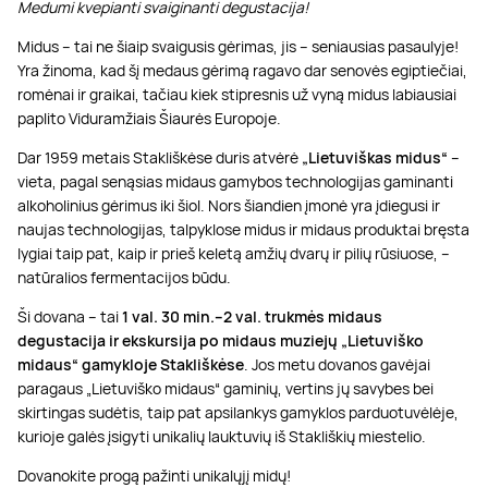
Medumi kvepianti svaiginanti degustacija!
Midus – tai ne šiaip svaigusis gėrimas, jis – seniausias pasaulyje!
Yra žinoma, kad šį medaus gėrimą ragavo dar senovės egiptiečiai,
romėnai ir graikai, tačiau kiek stipresnis už vyną midus labiausiai
paplito Viduramžiais Šiaurės Europoje.
Dar 1959 metais Stakliškėse duris atvėrė
„Lietuviškas midus“
–
vieta, pagal senąsias midaus gamybos technologijas gaminanti
alkoholinius gėrimus iki šiol. Nors šiandien įmonė yra įdiegusi ir
naujas technologijas, talpyklose midus ir midaus produktai bręsta
lygiai taip pat, kaip ir prieš keletą amžių dvarų ir pilių rūsiuose, –
natūralios fermentacijos būdu.
Ši dovana – tai
1 val. 30 min.–2 val. trukmės midaus
degustacija ir ekskursija po midaus muziejų „Lietuviško
midaus“ gamykloje Stakliškėse
. Jos metu dovanos gavėjai
paragaus „Lietuviško midaus“ gaminių, vertins jų savybes bei
skirtingas sudėtis, taip pat apsilankys gamyklos parduotuvėlėje,
kurioje galės įsigyti unikalių lauktuvių iš Stakliškių miestelio.
Dovanokite progą pažinti unikalųjį midų!