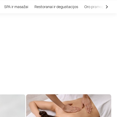
SPA ir masažai
Restoranai ir degustacijos
Oro pramogos
V