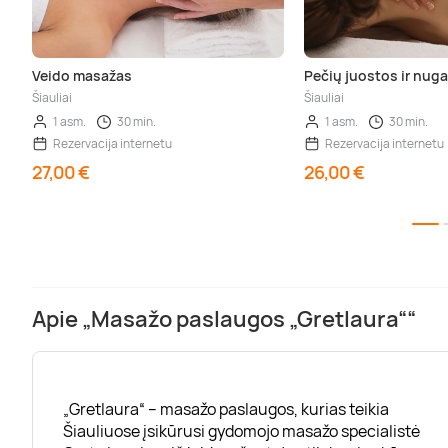
Veido masažas
Pečių juostos ir nug
Šiauliai
Šiauliai
1 asm.
30 min.
1 asm.
30 min.
Rezervacija internetu
Rezervacija internetu
27,00 €
26,00 €
Apie „Masažo paslaugos „Gretlaura““
„Gretlaura“ – masažo paslaugos, kurias teikia
Šiauliuose įsikūrusi gydomojo masažo specialistė