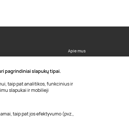
Apie mus
Apie „Gera Dovana“
i pagrindiniai slapukų tipai.
Lojalumo klubas
, taip pat analitikos, funkcinius ir
Karjera
mu slapukai ir mobilieji
Visi partneriai
Kontaktai
amai, taip pat jos efektyvumo (pvz.,
Tinklaraštis