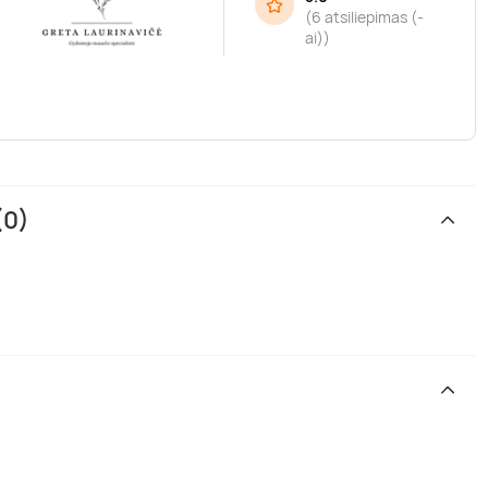
(
6 atsiliepimas (-
ai)
)
.
(0)