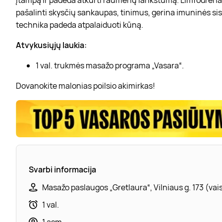
pašalinti skysčių sankaupas, tinimus, gerina imuninės sis
technika padeda atpalaiduoti kūną.
Atvykusiųjų laukia:
1 val. trukmės masažo programa „Vasara“.
Dovanokite malonias poilsio akimirkas!
Svarbi informacija
Masažo paslaugos „Gretlaura“, Vilniaus g. 173 (vaist
1 val.
1 asm.