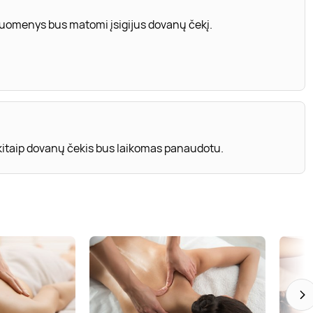
 duomenys bus matomi įsigijus dovanų čekį.
 kitaip dovanų čekis bus laikomas panaudotu.