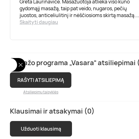
Greta Laurinavičė. Masažuotoja atlieka viso kūno
gydomąjį masažą, taip pat veido, nugaros, pečių
juostos, anticeliulitinį ir nėščiosioms skirtą masažą.
..
Skaityti daugiau
Masažo programa „Vasara“ atsiliepimai 
RAŠYTI ATSILIEPIMĄ
Atsiliepimų taisyklės
Klausimai ir atsakymai (0)
Užduoti klausimą