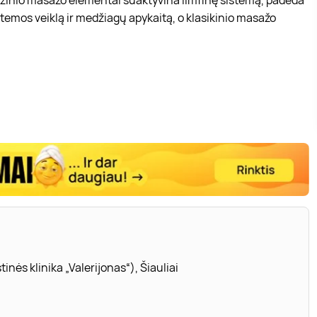
temos veiklą ir medžiagų apykaitą, o klasikinio masažo
inės klinika „Valerijonas“), Šiauliai