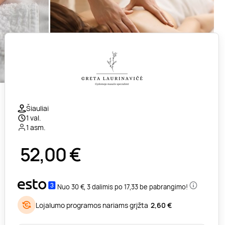
Šiauliai
1 val.
1 asm.
52,00
€
Nuo 30 €, 3 dalimis po 17,33 be pabrangimo!
Lojalumo programos nariams grįžta
2,60 €