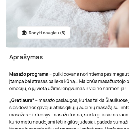
Rodyti daugiau (5)
Aprašymas
Masažo programa
– puiki dovana norintiems pasimėgauti k
įtampa bei stresas palieka kūną... Malonūs masažuotojo pr
emocijų, o jų vietą užims lengvumas ir vidinė harmonija!
„Gretlaura“
– masažo paslaugos, kurias teikia Šiauliuose 
šios dovanos gavėjui atliks giliųjų audinių masažą su limf
masažas – intensyvi masažo forma, skirta giliesiems rau
kurio metu naudojami lėti ir gilūs judesiai, padeda sumaž
įtampą ir padeda atkurti raumenų lankstumą. Limfodrena