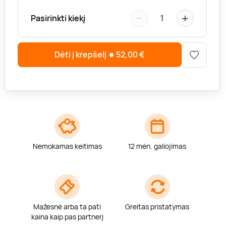
−
+
Pasirinkti kiekį
1
Dėti į krepšelį
52,00
€
Nemokamas keitimas
12 mėn. galiojimas
Mažesnė arba ta pati
Greitas pristatymas
kaina kaip pas partnerį