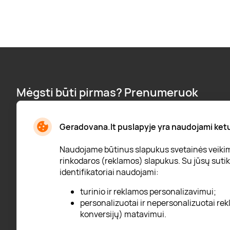
Mėgsti būti pirmas? Prenumeruok
naujienlaiškį:
Naujienos, pranešimai apie nuolaidas ir dar daugiau!
Geradovana.lt puslapyje yra naudojami ketur
Naudojame būtinus slapukus svetainės veikimui
rinkodaros (reklamos) slapukus. Su jūsų sutiki
identifikatoriai naudojami:
* Susipažinau su
privatumo politika
turinio ir reklamos personalizavimui;
personalizuotai ir nepersonalizuotai rekl
konversijų) matavimui.