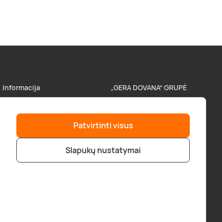
Informacija
„GERA DOVANA“ GRUPĖ
Parduotuvės
superprezenty.pl
Patvirtinti visus
Pristatymas
lieliskadavana.lv
Slapukų nustatymai
Atsiskaitymo būdai
bookitnow.lt
D.U.K
Verslo klientams
Tapkite partneriu
Pirkimo taisyklės