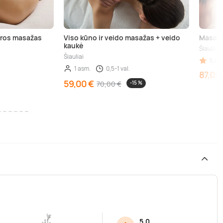
aros masažas
Viso kūno ir veido masažas + veido
Masažo
kaukė
Šiauliai
Šiauliai
5,00 
1 asm.
0,5-1 val.
87,00
59,00 €
70,00 €
-15 %
5.0