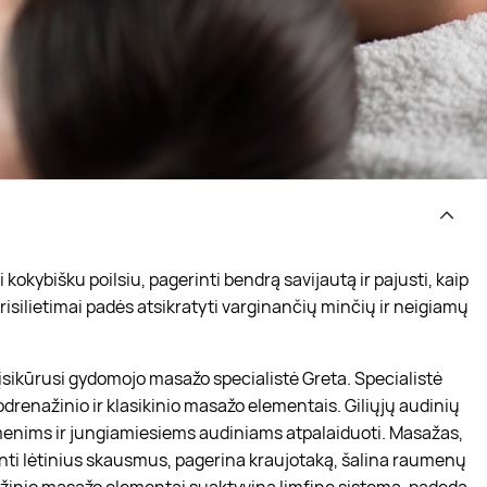
okybišku poilsiu, pagerinti bendrą savijautą ir pajusti, kaip
isilietimai padės atsikratyti varginančių minčių ir neigiamų
įsikūrusi gydomojo masažo specialistė Greta. Specialistė
odrenažinio ir klasikinio masažo elementais. Giliųjų audinių
menims ir jungiamiesiems audiniams atpalaiduoti. Masažas,
inti lėtinius skausmus, pagerina kraujotaką, šalina raumenų
žinio masažo elementai suaktyvina limfinę sistemą, padeda