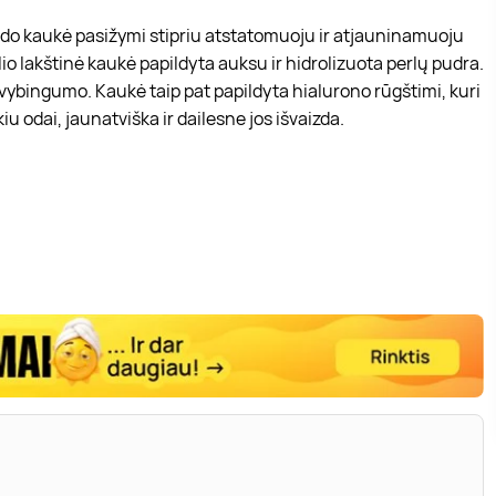
ido kaukė pasižymi stipriu atstatomuoju ir atjauninamuoju
o lakštinė kaukė papildyta auksu ir hidrolizuota perlų pudra.
 gyvybingumo. Kaukė taip pat papildyta hialurono rūgštimi, kuri
u odai, jaunatviška ir dailesne jos išvaizda.