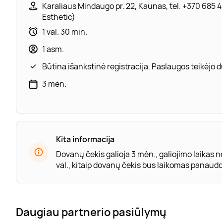
Karaliaus Mindaugo pr. 22, Kaunas, tel. +370 685 48
Esthetic)
1 val. 30 min.
1 asm.
Būtina išankstinė registracija. Paslaugos teikėjo
3 mėn.
Kita informacija
Dovanų čekis galioja 3 mėn., galiojimo laikas 
val., kitaip dovanų čekis bus laikomas panaud
Daugiau partnerio pasiūlymų