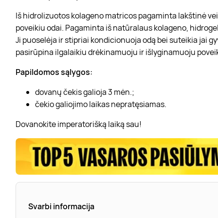
Iš hidrolizuotos kolageno matricos pagaminta lakštinė ve
poveikiu odai. Pagaminta iš natūralaus kolageno, hidrogeli
Ji puoselėja ir stipriai kondicionuoja odą bei suteikia jai
pasirūpina ilgalaikiu drėkinamuoju ir išlyginamuoju poveiki
Papildomos sąlygos:
dovanų čekis galioja 3 mėn.;
čekio galiojimo laikas nepratęsiamas.
Dovanokite imperatorišką laiką sau!
Svarbi informacija