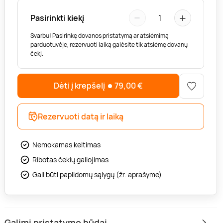
−
+
Pasirinkti kiekį
1
Svarbu! Pasirinkę dovanos pristatymą ar atsiėmimą
parduotuvėje, rezervuoti laiką galėsite tik atsiėmę dovanų
čekį.
Dėti į krepšelį
79,00
€
Rezervuoti datą ir laiką
Nemokamas keitimas
Ribotas čekių galiojimas
Gali būti papildomų sąlygų (žr. aprašyme)
Galimi pristatymo būdai