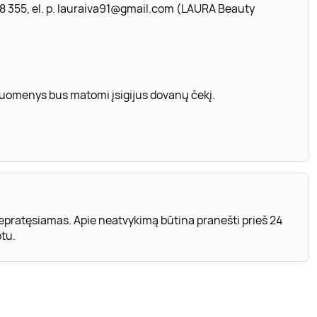
 355, el. p.
lauraiva91@gmail.com
(LAURA Beauty
 duomenys bus matomi įsigijus dovanų čekį.
nepratęsiamas. Apie neatvykimą būtina pranešti prieš 24
otu.