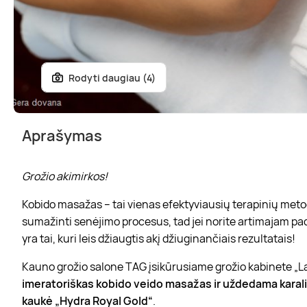
Rodyti daugiau (4)
Aprašymas
Grožio akimirkos!
Kobido masažas – tai vienas efektyviausių terapinių metod
sumažinti senėjimo procesus, tad jei norite artimajam pad
yra tai, kuri leis džiaugtis akį džiuginančiais rezultatais!
Kauno grožio salone TAG įsikūrusiame grožio kabinete „La
imeratoriškas kobido veido masažas ir uždedama
karal
kaukė „Hydra Royal Gold“
.