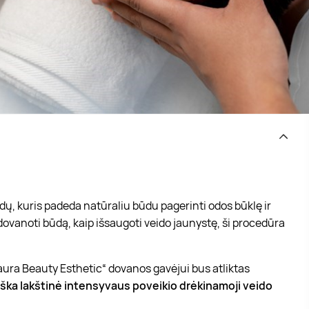
ų, kuris padeda natūraliu būdu pagerinti odos būklę ir
ovanoti būdą, kaip išsaugoti veido jaunystę, ši procedūra
ura Beauty Esthetic“ dovanos gavėjui bus atliktas
iška lakštinė intensyvaus poveikio drėkinamoji veido