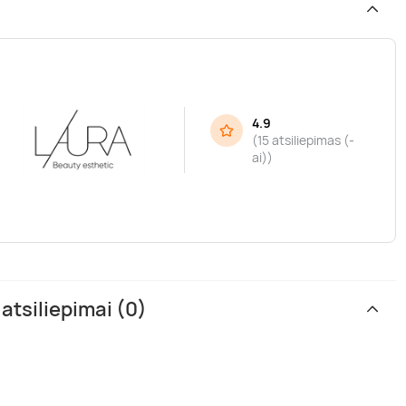
4.9
(
15 atsiliepimas (-
ai)
)
atsiliepimai (0)