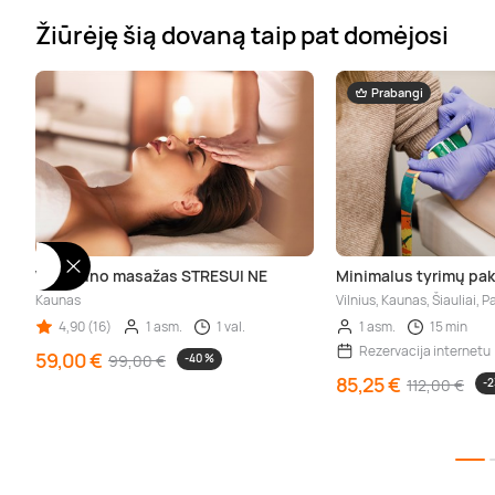
Žiūrėję šią dovaną taip pat domėjosi
Prabangi
Viso kūno masažas STRESUI NE
Minimalus tyrimų pa
Kaunas
Vilnius, Kaunas, Šiauliai, 
4,90 (16)
1 asm.
1 val.
1 asm.
15 min
Rezervacija internetu
59,00 €
99,00 €
-40 %
85,25 €
112,00 €
-2