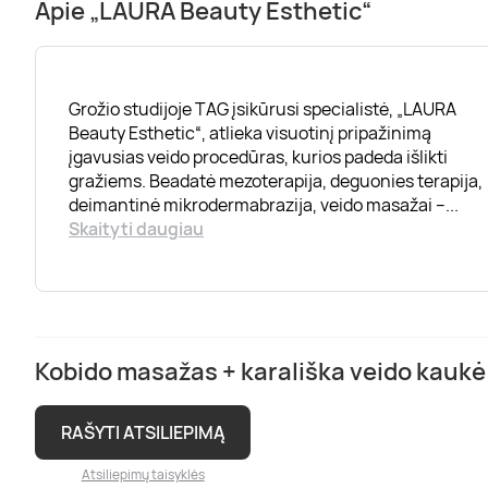
Apie „LAURA Beauty Esthetic“
Grožio studijoje TAG įsikūrusi specialistė, „LAURA
Beauty Esthetic“, atlieka visuotinį pripažinimą
įgavusias veido procedūras, kurios padeda išlikti
gražiems. Beadatė mezoterapija, deguonies terapija,
deimantinė mikrodermabrazija, veido masažai –
...
Skaityti daugiau
Kobido masažas + karališka veido kaukė 
RAŠYTI ATSILIEPIMĄ
Atsiliepimų taisyklės