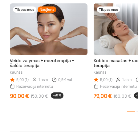
Tik pas mus
Naujiena
Tik pas mus
Veido valymas + mezoterapija +
Kobido masažas + ra
šalčio terapija
terapija
Kaunas
Kaunas
5,00 (1)
1 asm.
0,5-1 val.
5,00 (1)
1 asm.
Rezervacija internetu
Rezervacija internetu
90,00 €
79,00 €
150,00 €
-40 %
160,00 €
-