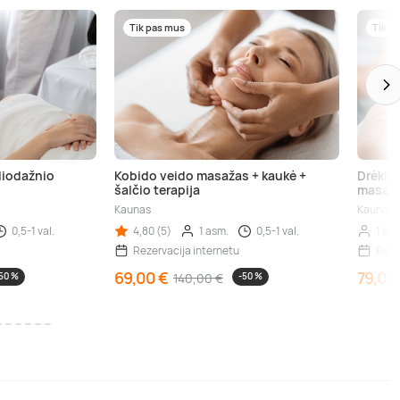
Tik pas mus
Tik p
diodažnio
Kobido veido masažas + kaukė +
Drėkina
šalčio terapija
masaža
Kaunas
Kaunas
0,5-1 val.
4,80 (5)
1 asm.
0,5-1 val.
1 as
Rezervacija internetu
Reze
69,00 €
79,00
50 %
140,00 €
-50 %