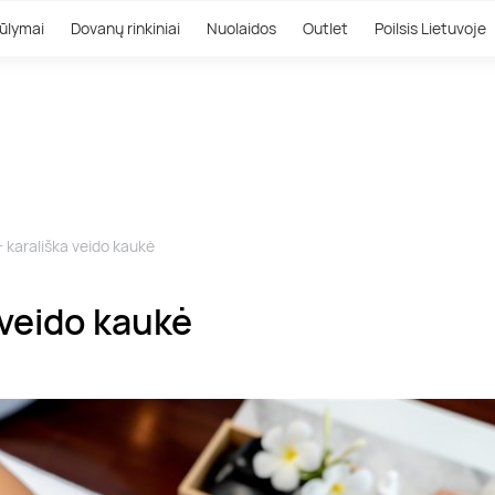
ūlymai
Dovanų rinkiniai
Nuolaidos
Outlet
Poilsis Lietuvoje
 karališka veido kaukė
 veido kaukė