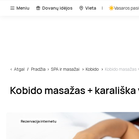
Meniu
Dovanų idėjos
Vieta
Vasaros pasi
Atgal
Pradžia
SPA ir masažai
Kobido
Kobido masažas +
Kobido masažas + karališka
Rezervacija internetu