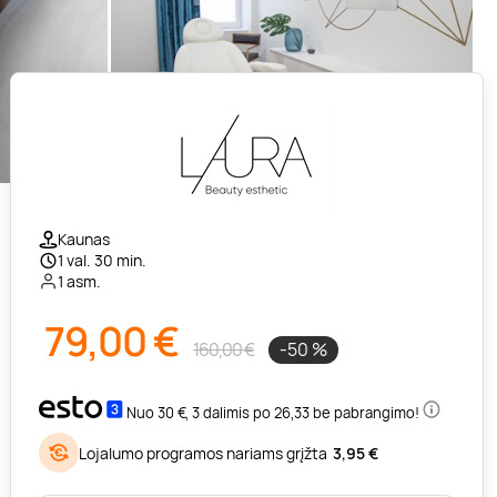
Kaunas
1 val. 30 min.
1 asm.
79,00
€
160,00 €
-50 %
Nuo 30 €, 3 dalimis po 26,33 be pabrangimo!
Lojalumo programos nariams grįžta
3,95 €