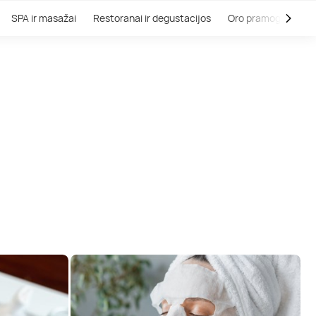
SPA ir masažai
Restoranai ir degustacijos
Oro pramogos
V