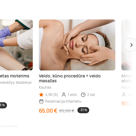
ketas moterims
Veido, kūno procedūra + veido
Mineral
masažas
atstat
Panevėžys, Mažeikiai
Kaunas
Kaunas
4,90 (6)
1 asm.
2 val.
1 as
Rezervacija internetu
80,00
3 %
65,00 €
95,00 €
-31 %