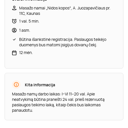
Masažo namai „Nidos kopos“, A. Juozapavičiaus pr.
11C, Kaunas
1 val. 5 min.
1 asm.
Būtina išankstinė registracija. Paslaugos teikėjo
duomenys bus matomi įsigijus dovanų čekį.
12 mėn.
Kita informacija
Masažo namų darbo laikas: I–VI 11–20 val. Apie
neatvykimą būtina pranešti 24 val. prieš rezervuotą
paslaugos teikimo laiką, kitaip čekis bus laikomas
panaudotu.