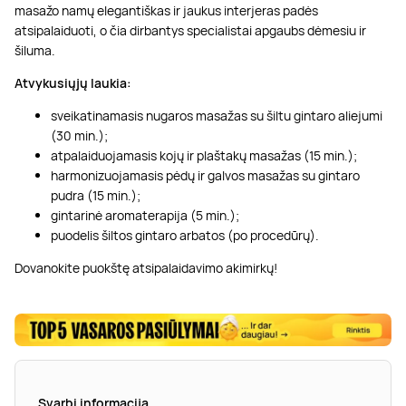
masažo namų elegantiškas ir jaukus interjeras padės
atsipalaiduoti, o čia dirbantys specialistai apgaubs dėmesiu ir
šiluma.
Atvykusiųjų laukia:
sveikatinamasis nugaros masažas su šiltu gintaro aliejumi
(30 min.);
atpalaiduojamasis kojų ir plaštakų masažas (15 min.);
harmonizuojamasis pėdų ir galvos masažas su gintaro
pudra (15 min.);
gintarinė aromaterapija (5 min.);
puodelis šiltos gintaro arbatos (po procedūrų).
Dovanokite puokštę atsipalaidavimo akimirkų!
Svarbi informacija