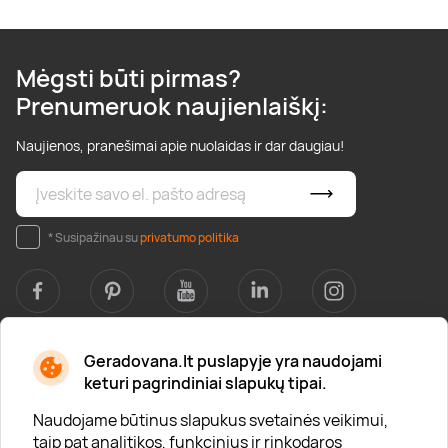
Mėgsti būti pirmas?
Prenumeruok naujienlaiškį:
Naujienos, pranešimai apie nuolaidas ir dar daugiau!
* Susipažinau su
privatumo politika
Geradovana.lt puslapyje yra naudojami
Apie mus
keturi pagrindiniai slapukų tipai.
Apie „Gera Dovana“
Naudojame būtinus slapukus svetainės veikimui,
taip pat analitikos, funkcinius ir rinkodaros
Lojalumo klubas