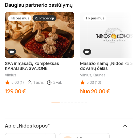
Daugiau partnerio pasiūlymų
Tik pas mus
Prabangi
Tik pas mus
SPA ir masažų kompleksas
Masažo namų „Nidos kopos
KARALIŠKA SVAJONĖ
dovanų čekis
Vilnius
Vilnius, Kaunas
5,00 (1)
1 asm.
2 val.
5,00 (10)
129,00 €
Nuo 20,00 €
Apie „Nidos kopos“