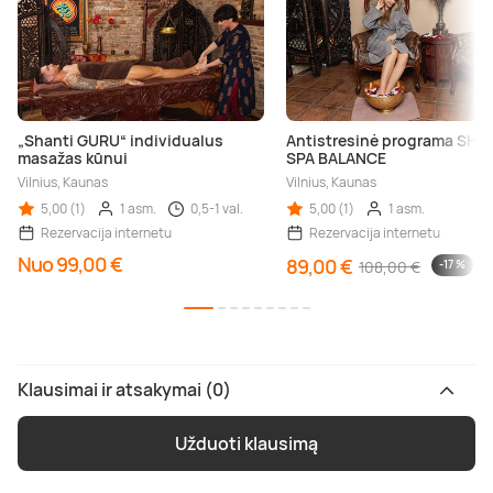
„Shanti GURU“ individualus
Antistresinė programa SHA
masažas kūnui
SPA BALANCE
Vilnius, Kaunas
Vilnius, Kaunas
5,00 (1)
1 asm.
0,5-1 val.
5,00 (1)
1 asm.
Rezervacija internetu
Rezervacija internetu
Nuo 99,00 €
89,00 €
108,00 €
-17 %
Klausimai ir atsakymai (0)
Užduoti klausimą