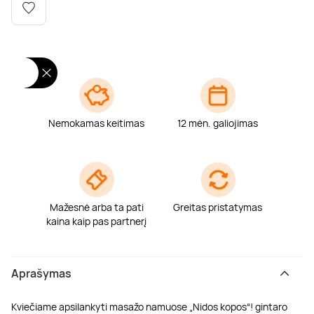
Poilsis dvaruose ir pilyse
Masažų kompleksai
Kitos vandens pramogos
Nemokamas keitimas
12 mėn. galiojimas
Mažesnė arba ta pati
Greitas pristatymas
kaina kaip pas partnerį
Aprašymas
Kviečiame apsilankyti masažo namuose „Nidos kopos“! gintaro