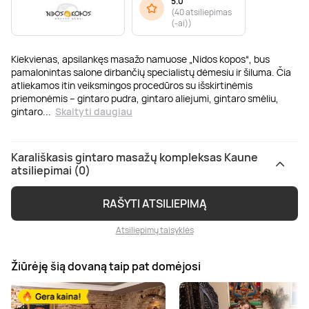
5.0
(
40 atsiliepimas
(-ai)
)
Kiekvienas, apsilankęs masažo namuose „Nidos kopos“, bus
pamalonintas salone dirbančių specialistų dėmesiu ir šiluma. Čia
atliekamos itin veiksmingos procedūros su išskirtinėmis
priemonėmis – gintaro pudra, gintaro aliejumi, gintaro smėliu,
gintaro
...
Skaityti daugiau
Karališkasis gintaro masažų kompleksas Kaune
atsiliepimai (0)
RAŠYTI ATSILIEPIMĄ
Atsiliepimų taisyklės
Žiūrėję šią dovaną taip pat domėjosi