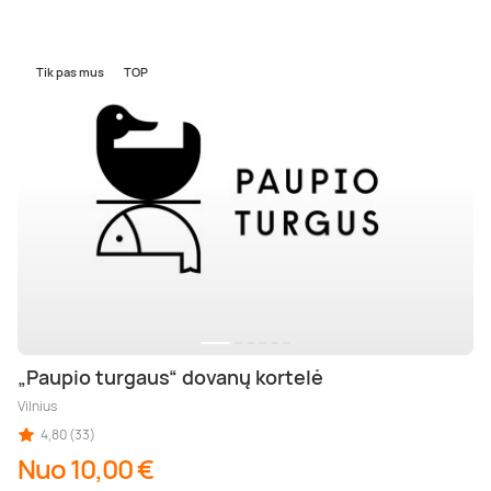
Tik pas mus
TOP
„Paupio turgaus“ dovanų kortelė
Vilnius
4,80 (33)
Nuo 10,00 €