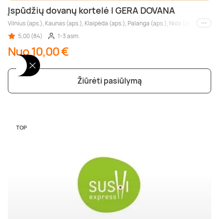
Įspūdžių dovanų kortelė | GERA DOVANA
Vilnius (aps.), Kaunas (aps.), Klaipėda (aps.), Palanga (aps.), Nida (aps.), Druskin
Kiti m
5,00 (84)
1-3 asm.
Nuo 10,00 €
Žiūrėti pasiūlymą
TOP