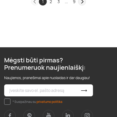
1
2
3
...
9
Mėgsti būti pirmas?
Prenumeruok naujienlaiškį:
Naujienos, pranešimai apie nuolaidas ir dar daugiau!
* Susipažinau su
privatumo politika