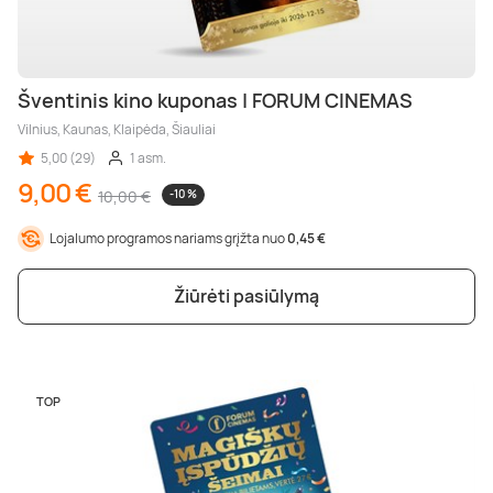
Šventinis kino kuponas | FORUM CINEMAS
Vilnius, Kaunas, Klaipėda, Šiauliai
5,00 (29)
1 asm.
9,00 €
10,00 €
-10 %
Lojalumo programos nariams grįžta nuo
0,45 €
Žiūrėti pasiūlymą
TOP