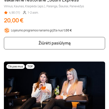
Vilnius, Kaunas, Klaipėda (aps.), Palanga, Šiauliai, Panevėžys
4,90 (11)
1-2 asm.
20,00 €
Lojalumo programos nariams grįžta nuo
1,00 €
Žiūrėti pasiūlymą
Tik pas mus
TOP