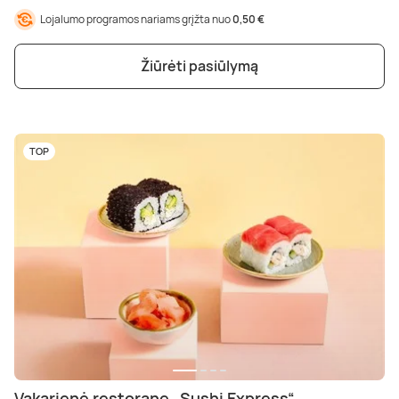
Lojalumo programos nariams grįžta nuo
0,50 €
Žiūrėti pasiūlymą
TOP
Vakarienė restorane „Sushi Express“