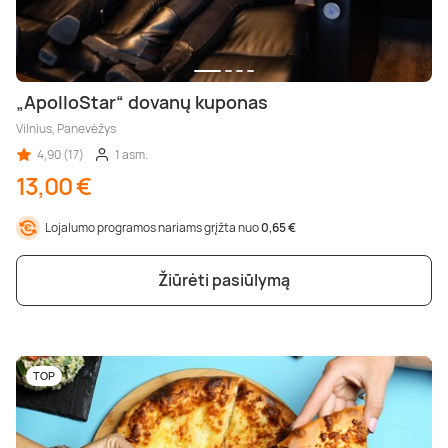
„ApolloStar“ dovanų kuponas
Vilnius, Panevėžys
4,90 (17)
1 asm.
13,00 €
Lojalumo programos nariams grįžta nuo
0,65 €
Žiūrėti pasiūlymą
TOP