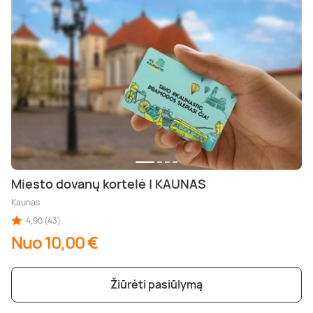
Miesto dovanų kortelė | KAUNAS
Kaunas
4,90 (43)
Nuo 10,00 €
Žiūrėti pasiūlymą