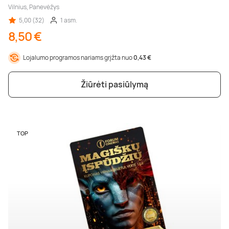
Vilnius, Panevėžys
5,00 (32)
1 asm.
8,50 €
Lojalumo programos nariams grįžta nuo
0,43 €
Žiūrėti pasiūlymą
TOP