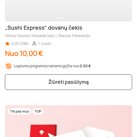
„Sushi Express“ dovanų čekis
Vilnius, Kaunas, Klaipėda (aps.), Šiauliai, Panevėžys
5,00 (396)
1-2 asm.
Nuo 10,00 €
Lojalumo programos nariams grįžta nuo
0,50 €
Žiūrėti pasiūlymą
Tik pas mus
TOP