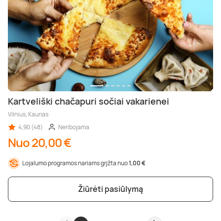
Kartveliški chačapuri sočiai vakarienei
Vilnius, Kaunas
4,90 (48)
Neribojama
Nuo 20,00 €
Lojalumo programos nariams grįžta nuo
1,00 €
Žiūrėti pasiūlymą