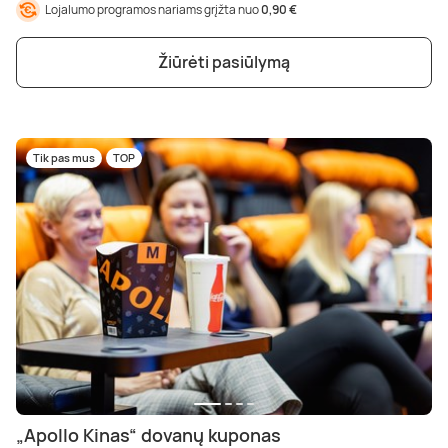
Lojalumo programos nariams grįžta nuo
0,90 €
Žiūrėti pasiūlymą
Tik pas mus
TOP
„Apollo Kinas“ dovanų kuponas