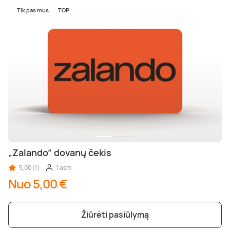
Tik pas mus
TOP
„Zalando“ dovanų čekis
5,00 (1)
1 asm.
Nuo 5,00 €
Žiūrėti pasiūlymą