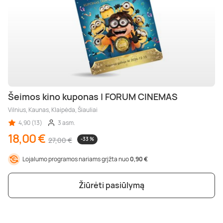
Šeimos kino kuponas | FORUM CINEMAS
Vilnius, Kaunas, Klaipėda, Šiauliai
4,90 (13)
3 asm.
18,00 €
27,00 €
-33 %
Lojalumo programos nariams grįžta nuo
0,90 €
Žiūrėti pasiūlymą