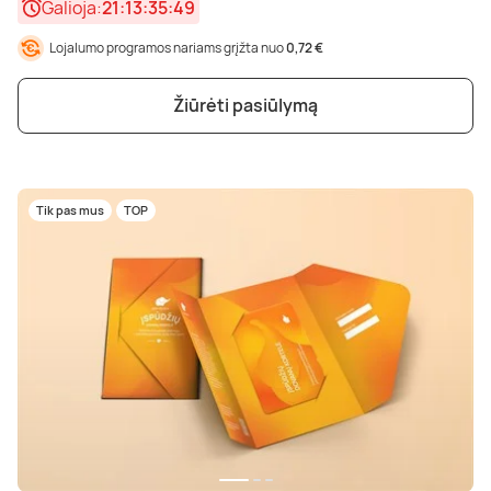
Galioja:
21:13:35:47
Lojalumo programos nariams grįžta nuo
0,72 €
Žiūrėti pasiūlymą
Tik pas mus
TOP