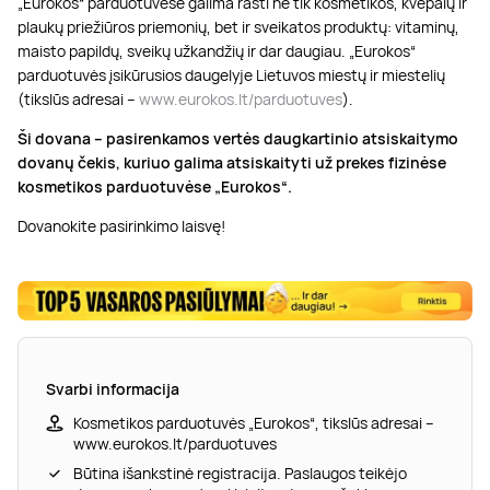
„Eurokos“ parduotuvėse galima rasti ne tik kosmetikos, kvepalų ir
plaukų priežiūros priemonių, bet ir sveikatos produktų: vitaminų,
maisto papildų, sveikų užkandžių ir dar daugiau. „Eurokos“
parduotuvės įsikūrusios daugelyje Lietuvos miestų ir miestelių
(tikslūs adresai –
www.eurokos.lt/parduotuves
).
Ši dovana – pasirenkamos vertės daugkartinio atsiskaitymo
dovanų čekis
, kuriuo galima atsiskaityti už prekes fizinėse
kosmetikos parduotuvėse „Eurokos“
.
Dovanokite pasirinkimo laisvę!
Svarbi informacija
Kosmetikos parduotuvės „Eurokos“, tikslūs adresai –
www.eurokos.lt/parduotuves
Būtina išankstinė registracija. Paslaugos teikėjo