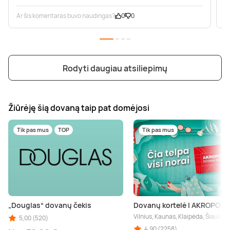
Ar šis komentaras buvo naudingas?
0
0
A
Rodyti daugiau atsiliepimų
Žiūrėję šią dovaną taip pat domėjosi
Tik pas mus
TOP
Tik pas mus
„Douglas“ dovanų čekis
Dovanų kortelė | AKROPOLI
Vilnius, Kaunas, Klaipėda, Šiauliai
5,00 (520)
4,90 (2258)