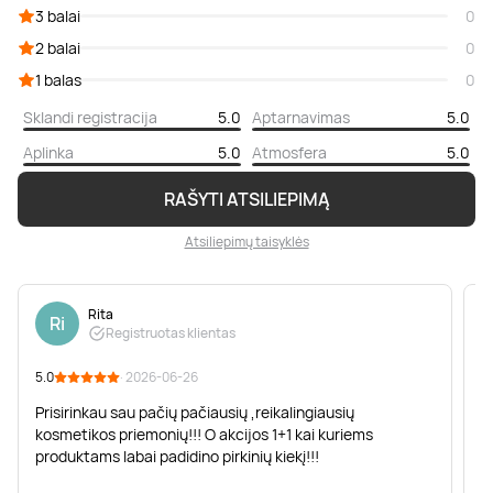
3 balai
0
2 balai
0
1 balas
0
Sklandi registracija
5.0
Aptarnavimas
5.0
Aplinka
5.0
Atmosfera
5.0
RAŠYTI ATSILIEPIMĄ
Atsiliepimų taisyklės
Rita
Ri
Registruotas klientas
5.0
· 2026-06-26
5
Prisirinkau sau pačių pačiausių ,reikalingiausių
M
kosmetikos priemonių!!! O akcijos 1+1 kai kuriems
l
produktams labai padidino pirkinių kiekį!!!
n
:)