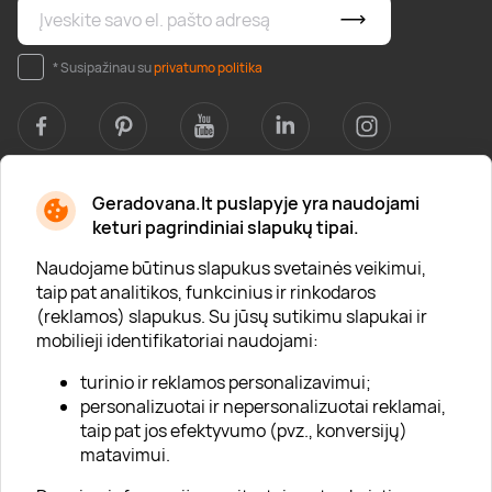
* Susipažinau su
privatumo politika
Geradovana.lt puslapyje yra naudojami
Apie mus
keturi pagrindiniai slapukų tipai.
Apie „Gera Dovana“
Naudojame būtinus slapukus svetainės veikimui,
taip pat analitikos, funkcinius ir rinkodaros
Lojalumo klubas
(reklamos) slapukus. Su jūsų sutikimu slapukai ir
Karjera
mobilieji identifikatoriai naudojami:
Visi partneriai
turinio ir reklamos personalizavimui;
personalizuotai ir nepersonalizuotai reklamai,
Kontaktai
taip pat jos efektyvumo (pvz., konversijų)
Tinklaraštis
matavimui.