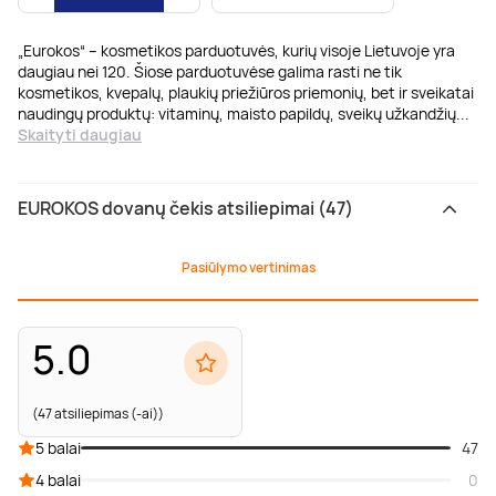
„Eurokos“ – kosmetikos parduotuvės, kurių visoje Lietuvoje yra
daugiau nei 120. Šiose parduotuvėse galima rasti ne tik
kosmetikos, kvepalų, plaukių priežiūros priemonių, bet ir sveikatai
naudingų produktų: vitaminų, maisto papildų, sveikų užkandžių
...
Skaityti daugiau
EUROKOS dovanų čekis atsiliepimai (47)
Pasiūlymo vertinimas
5.0
(47 atsiliepimas (-ai))
5 balai
47
4 balai
0