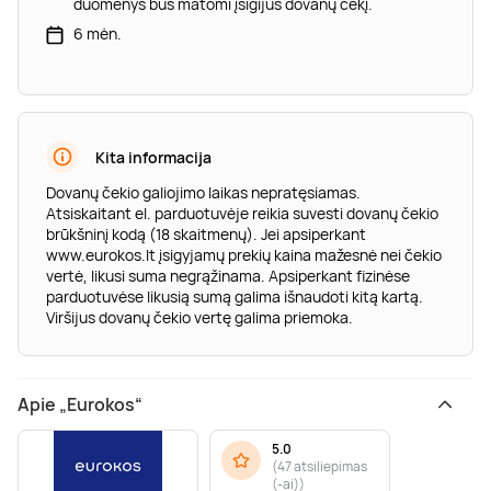
duomenys bus matomi įsigijus dovanų čekį.
6 mėn.
Kita informacija
Dovanų čekio galiojimo laikas nepratęsiamas.
Atsiskaitant el. parduotuvėje reikia suvesti dovanų čekio
brūkšninį kodą (18 skaitmenų). Jei apsiperkant
www.eurokos.lt įsigyjamų prekių kaina mažesnė nei čekio
vertė, likusi suma negrąžinama. Apsiperkant fizinėse
parduotuvėse likusią sumą galima išnaudoti kitą kartą.
Viršijus dovanų čekio vertę galima priemoka.
Apie „Eurokos“
5.0
(
47 atsiliepimas
(-ai)
)