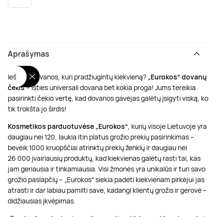
Poilsis dvaruose ir pilyse
Masažų kompleksai
Kitos vandens pramogos
Aprašymas
Ieškote dovanos, kuri pradžiugintų kiekvieną?
„Eurokos“ dovanų
čekis
– išties universali dovana bet kokia proga! Jums tereikia
pasirinkti čekio vertę, kad dovanos gavėjas galėtų įsigyti viską, ko
tik trokšta jo širdis!
Kosmetikos parduotuvėse „Eurokos“
, kurių visoje Lietuvoje yra
daugiau nei 120, laukia itin platus grožio prekių pasirinkimas –
beveik 1000 kruopščiai atrinktų prekių ženklų ir daugiau nei
26 000 įvairiausių produktų, kad kiekvienas galėtų rasti tai, kas
jam geriausia ir tinkamiausia. Visi žmonės yra unikalūs ir turi savo
grožio paslapčių – „Eurokos“ siekia padėti kiekvienam pirkėjui jas
atrasti ir dar labiau pamilti save, kadangi klientų grožis ir gerovė –
didžiausias įkvėpimas.