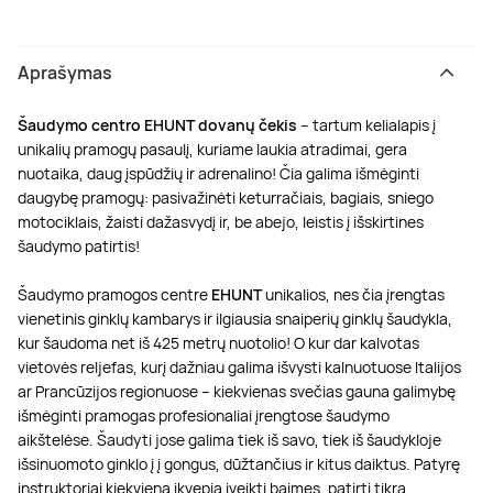
Aprašymas
Šaudymo centro EHUNT dovanų čekis
– tartum kelialapis į
unikalių pramogų pasaulį, kuriame laukia atradimai, gera
nuotaika, daug įspūdžių ir adrenalino! Čia galima išmėginti
daugybę pramogų: pasivažinėti keturračiais, bagiais, sniego
motociklais, žaisti dažasvydį ir, be abejo, leistis į išskirtines
šaudymo patirtis!
Šaudymo pramogos centre
EHUNT
unikalios, nes čia įrengtas
vienetinis
ginklų kambarys ir ilgiausia snaiperių ginklų šaudykla,
kur šaudoma net iš 425 metrų nuotolio! O kur dar kalvotas
vietovės reljefas, kurį dažniau galima išvysti kalnuotuose Italijos
ar Prancūzijos regionuose – kiekvienas svečias gauna galimybę
išmėginti pramogas profesionaliai įrengtose
šaudymo
aikštelėse. Šaudyti jose galima tiek iš savo, tiek iš šaudykloje
išsinuomoto ginklo į į gongus, dūžtančius ir kitus daiktus. Patyrę
instruktoriai kiekvieną įkvepia įveikti baimes, patirti tikrą