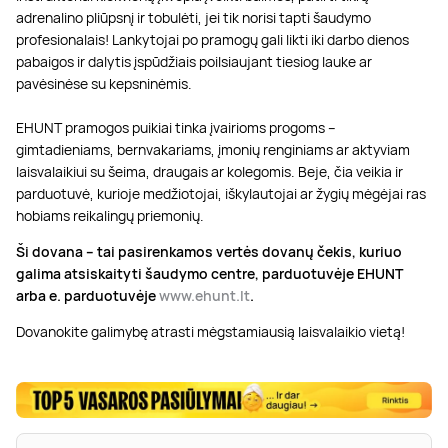
adrenalino pliūpsnį ir tobulėti, jei tik norisi tapti šaudymo
profesionalais! Lankytojai po pramogų gali likti iki darbo dienos
pabaigos ir dalytis įspūdžiais poilsiaujant tiesiog lauke ar
pavėsinėse su kepsninėmis.
EHUNT pramogos puikiai tinka įvairioms progoms –
gimtadieniams, bernvakariams, įmonių renginiams ar aktyviam
laisvalaikiui su šeima, draugais ar kolegomis. Beje, čia
veikia ir
parduotuvė, kurioje medžiotojai, iškylautojai ar žygių mėgėjai ras
hobiams reikalingų priemonių.
Ši dovana – tai pasirenkamos vertės dovanų čekis, kuriuo
galima atsiskaityti šaudymo centre, parduotuvėje EHUNT
arba e. parduotuvėje
www.ehunt.lt
.
Dovanokite galimybę atrasti mėgstamiausią laisvalaikio vietą!