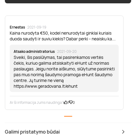
Ernestas
· 2021-09-19
Kaina nurodyta €50, kodel nenurodytai ginklai kuriais
duoda saudyti ir suviu kiekis? Dabar perki - neaisku ka...
Atsako administratorius
· 2021-09-20
Sveiki, šis pasiūlymas, tai pasirenkamos vertės
čekis, kuriuo galima atsiskaityti eHunt už norimas
paslaugas. Jeigu norite aiškumo, siūlytume pasirinkti
pas mus norimą šaudymo pramoga eHunt šaudymo
centre. Jų turime ne vieną
https://www.geradovana.lt/ehunt
Ar ši informacija Jums naudinga?
1
0
Galimi pristatymo būdai