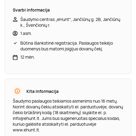
Svarbi informacija
Šaudymo centras „eHunt“, Jančiūnų g. 2B, Jančiūnų
k., Švenčionių r.
1 asm.
Būtina išankstinė registracija. Paslaugos teikėjo
duomenys bus matomi įsigijus dovanų čekį.
12 mėn.
Kita informacija
Šaudymo paslaugos teikiamos asmenims nuo 16 metų.
Norint dovanų čekiu atsiskaityti el. parduotuvėje, dovanų
čekio brūkšninį kodą (18 skaitmenų) siųskite el. p.
info@ehunt.lt
. Jums bus sugeneruotas specialus kodas,
kuriuo galėsite atsiskaityti el. parduotuvėje
www.ehunt.lt.