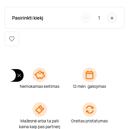
Poilsis dvaruose ir pilyse
Masažų kompleksai
Kitos vandens pramogos
−
+
Pasirinkti kiekį
1
Nemokamas keitimas
12 mėn. galiojimas
Mažesnė arba ta pati
Greitas pristatymas
kaina kaip pas partnerį