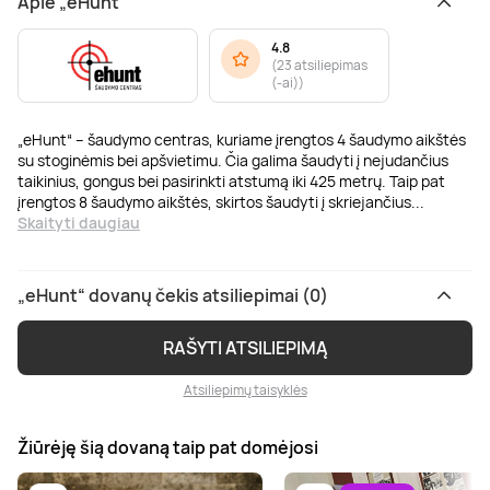
Apie „eHunt“
4.8
(
23 atsiliepimas
(-ai)
)
„eHunt“ – šaudymo centras, kuriame įrengtos 4 šaudymo aikštės
su stoginėmis bei apšvietimu. Čia galima šaudyti į nejudančius
taikinius, gongus bei pasirinkti atstumą iki 425 metrų. Taip pat
įrengtos 8 šaudymo aikštės, skirtos šaudyti į skriejančius
...
Skaityti daugiau
„eHunt“ dovanų čekis atsiliepimai (0)
RAŠYTI ATSILIEPIMĄ
Atsiliepimų taisyklės
Žiūrėję šią dovaną taip pat domėjosi