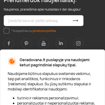
Naujienos, pranešimai apie nuolaidas ir dar daugiau!
* Susipažinau su
privatumo politika
Geradovana.lt puslapyje yra naudojami
Apie mus
keturi pagrindiniai slapukų tipai.
Apie „Gera Dovana“
Naudojame būtinus slapukus svetainės veikimui,
taip pat analitikos, funkcinius ir rinkodaros
Lojalumo klubas
(reklamos) slapukus. Su jūsų sutikimu slapukai ir
Karjera
mobilieji identifikatoriai naudojami:
Visi partneriai
turinio ir reklamos personalizavimui;
personalizuotai ir nepersonalizuotai reklamai,
Kontaktai