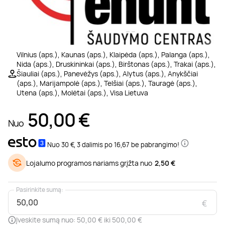
Poilsis prie ežero
Ajurvediniai masažai
Desertai
Teatrai ir filharmonija
Motociklai
Pramogų parkai
Kaitavimas
Kūno procedūros
Sveikatinimo procedūros
1/3
Poilsis Trakuose
Masažai nėščiosioms
Pasaulio virtuvės
Muziejai
Keturračiai
Dažasvydis
Vandens batutai
Grožio mokymai
Vilnius (aps.), Kaunas (aps.), Klaipėda (aps.), Palanga (aps.),
Nida (aps.), Druskininkai (aps.), Birštonas (aps.), Trakai (aps.),
Šiauliai (aps.), Panevėžys (aps.), Alytus (aps.), Anykščiai
Poilsis Vilniuje
Gydomieji masažai
Pusryčiai
Šokių ir muzikos pamokos
Džipai ir safaris
Šratasvydis
Vandens motociklai
Dantų balinimas
(aps.), Marijampolė (aps.), Telšiai (aps.), Tauragė (aps.),
Utena (aps.), Molėtai (aps.), Visa Lietuva
Darbostogos
Viso kūno masažai
Knygos
Dviračiai ir paspirtukai
Golfas
Plaukimas baidare
50,00
€
Nuo
Poilsis Kaune
SPA procedūros
Apsipirkimas internetu
Sportiniai automobiliai
Žaidimai
Irklentės / Sup
Nuo 30 €, 3 dalimis po 16,67 be pabrangimo!
Lojalumo programos nariams grįžta nuo
2,50 €
Poilsis vienam
Nugaros masažai
Žurnalai
Kabrioletai
Žygiai
Vandenlentės
Pasirinkite sumą:
Poilsis dviem
Galvos masažai
Kitos paslaugos
Virtuali realybė
Valtys ir vandens dviračiai
€
Įveskite sumą nuo: 50,00 € iki 500,00 €