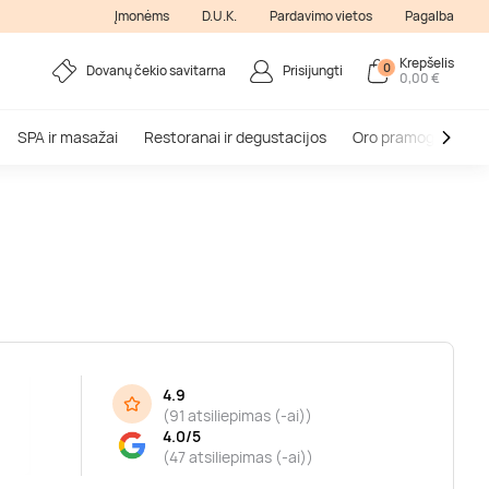
Įmonėms
D.U.K.
Pardavimo vietos
Pagalba
Krepšelis
0
Dovanų čekio savitarna
Prisijungti
0,00 €
SPA ir masažai
Restoranai ir degustacijos
Oro pramogos
V
4.9
(
91 atsiliepimas (-ai)
)
4.0/5
(47 atsiliepimas (-ai))