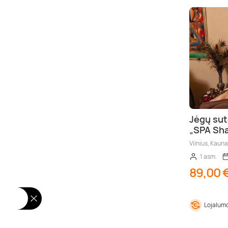
Jėgų sut
„SPA Sha
Vilnius, Kaun
1 asm.
89,00 
Lojalumo