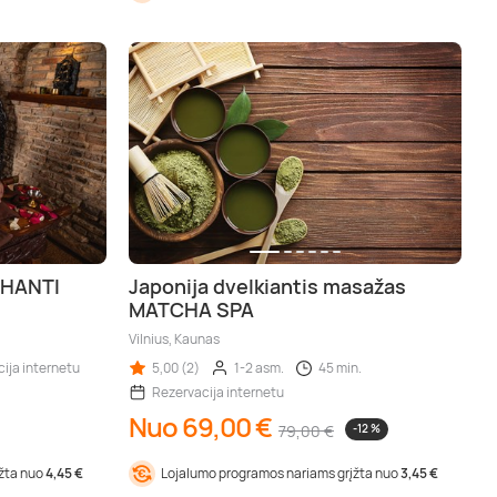
SHANTI
Japonija dvelkiantis masažas
MATCHA SPA
Vilnius, Kaunas
ija internetu
5,00 (2)
1-2 asm.
45 min.
Rezervacija internetu
Nuo 69,00 €
79,00 €
-12 %
įžta nuo
4,45 €
Lojalumo programos nariams grįžta nuo
3,45 €