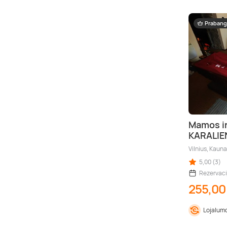
Prabang
Mamos ir
KARALIE
Vilnius, Kaun
5,00 (3)
Rezervaci
255,00
Lojalumo