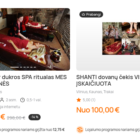
i
Prabangi
 dukros SPA ritualas MES
SHANTI dovanų čekis V
NĖS
ĮSKAIČIUOTA
as
Vilnius, Kaunas, Trakai
2 asm.
0,5-1 val.
5,00 (1)
ja internetu
Nuo 100,00 €
 €
298,00 €
-14 %
 programos nariams grįžta nuo
12,75 €
Lojalumo programos nariams gr