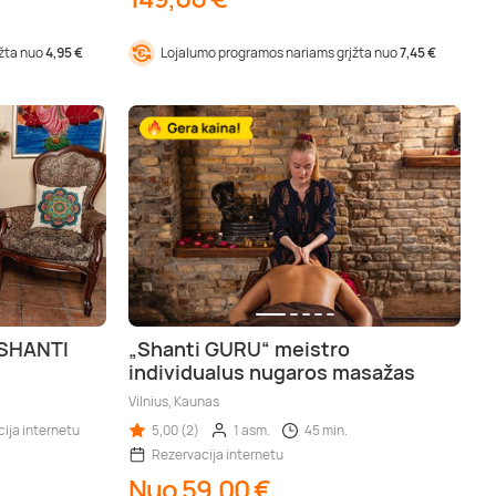
įžta nuo
4,95 €
Lojalumo programos nariams grįžta nuo
7,45 €
 SHANTI
„Shanti GURU“ meistro
individualus nugaros masažas
Vilnius, Kaunas
ija internetu
5,00 (2)
1 asm.
45 min.
Rezervacija internetu
Nuo 59,00 €