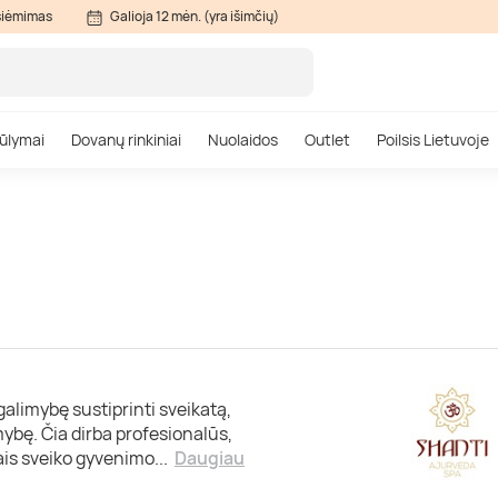
siėmimas
Galioja 12 mėn. (yra išimčių)
ūlymai
Dovanų rinkiniai
Nuolaidos
Outlet
Poilsis Lietuvoje
galimybę sustiprinti sveikatą,
mybę. Čia dirba profesionalūs,
liais sveiko gyvenimo
...
Daugiau