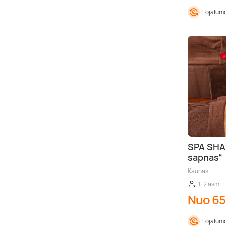
Lojalumo
SPA SHAN
sapnas“
Kaunas
1-2 asm.
Nuo 65
Lojalumo