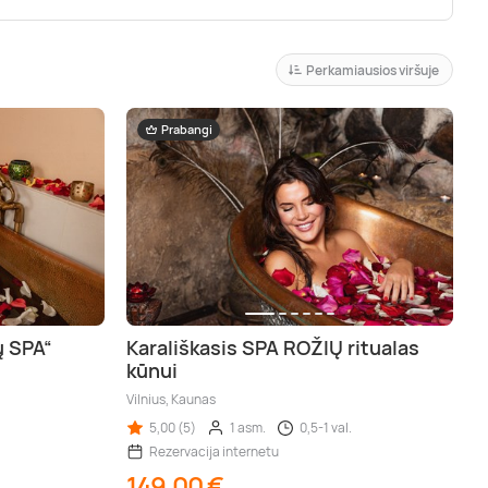
Perkamiausios viršuje
Prabangi
ų SPA“
Karališkasis SPA ROŽIŲ ritualas
kūnui
Vilnius, Kaunas
5,00 (5)
1 asm.
0,5-1 val.
Rezervacija internetu
149,00 €