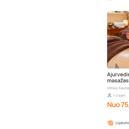
Ajurvedi
masažas
Vilnius, Kaun
1-2 asm.
Nuo 75
Lojalumo