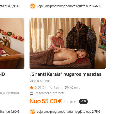
įžta nuo
6,95 €
Lojalumo programos nariams grįžta nuo
5,45 €
IND
„Shanti Kerala“ nugaros masažas
Vilnius, Kaunas
5,00 (5)
1 asm.
45 min.
cija internetu
Rezervacija internetu
Nuo 55,00 €
59,00 €
-6 %
įžta nuo
4,80 €
Lojalumo programos nariams grįžta nuo
2,75 €