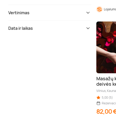
Lojalumo
Vertinimas
Data ir laikas
Masažų 
deivės k
Vilnius, Kaun
5,00 (5)
Rezervaci
82,00 