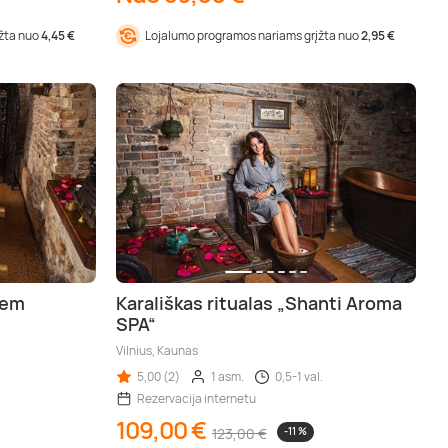
įžta nuo
4,45 €
Lojalumo programos nariams grįžta nuo
2,95 €
iem
Karališkas ritualas „Shanti Aroma
SPA“
Vilnius, Kaunas
5,00 (2)
1 asm.
0,5-1 val.
Rezervacija internetu
109,00 €
123,00 €
-11 %