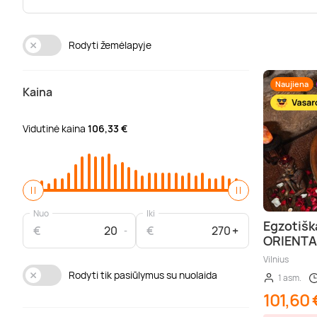
Rodyti žemėlapyje
Naujiena
Kaina
Vidutinė kaina
106,33 €
Nuo
Iki
Egzotišk
€
€
ORIENTA
Vilnius
Rodyti tik pasiūlymus su nuolaida
1 asm.
101,60 