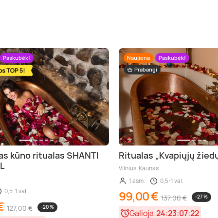
Paskubėk!
Naujiena
Paskubėk!
Prabangi
as kūno ritualas SHANTI
Ritualas „Kvapiųjų žied
L
Vilnius, Kaunas
1 asm.
0,5-1 val.
0,5-1 val.
99,00 €
137,00 €
-27 %
€
127,00 €
-20 %
Galioja:
24:23:07:21