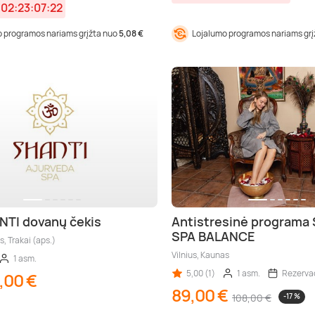
:
02:23:07:21
 programos nariams grįžta nuo
5,08 €
Lojalumo programos nariams gr
NTI dovanų čekis
Antistresinė programa
SPA BALANCE
s, Trakai (aps.)
Vilnius, Kaunas
1 asm.
5,00 (1)
1 asm.
Rezervac
,00 €
89,00 €
108,00 €
-17 %