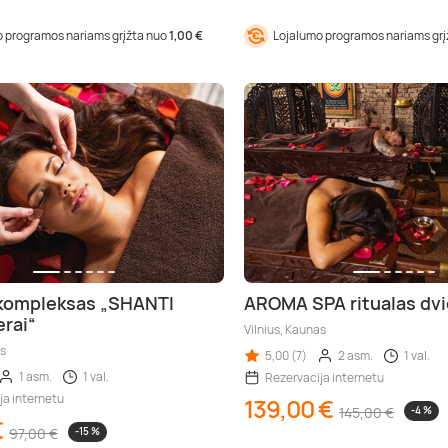
 programos nariams grįžta nuo
1,00 €
Lojalumo programos nariams gr
kompleksas „SHANTI
AROMA SPA ritualas dv
erai“
Vilnius, Kaunas
as
5,00 (7)
2 asm.
1 val.
1 asm.
1 val.
Rezervacija internetu
ja internetu
139,00 €
145,00 €
-4 %
€
97,00 €
-15 %