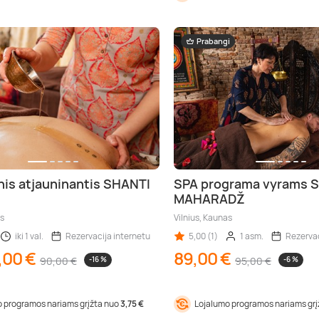
Prabangi
nis atjauninantis SHANTI
SPA programa vyrams 
MAHARADŽ
as
Vilnius, Kaunas
iki 1 val.
Rezervacija internetu
5,00 (1)
1 asm.
Rezervac
,00 €
89,00 €
90,00 €
-16 %
95,00 €
-6 %
 programos nariams grįžta nuo
3,75 €
Lojalumo programos nariams gr