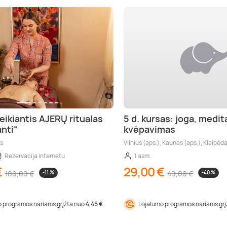
eikiantis AJERŲ ritualas
5 d. kursas: joga, medita
nti“
kvėpavimas
as
Vilnius (aps.), Kaunas (aps.), Klaipėda
Rezervacija internetu
1 asm.
€
29,00 €
100,00 €
-11 %
49,00 €
-40 %
 programos nariams grįžta nuo
4,45 €
Lojalumo programos nariams gr