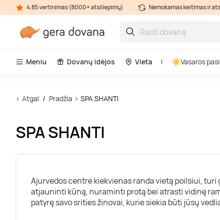
4.85 vertinimas (8000+ atsiliepimų)
Nemokamas keitimas ir at
Meniu
Dovanų idėjos
Vieta
Vasaros pasi
Atgal
Pradžia
SPA SHANTI
SPA SHANTI
Ajurvedos centre kiekvienas randa vietą poilsiui, turi 
atjauninti kūną, nuraminti protą bei atrasti vidinę ra
patyrę savo srities žinovai, kurie siekia būti jūsų ved