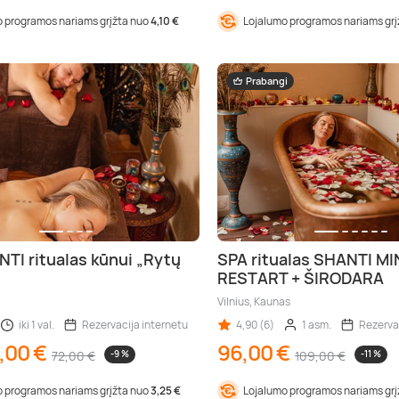
 programos nariams grįžta nuo
4,10 €
Lojalumo programos nariams gr
Prabangi
TI ritualas kūnui „Rytų
SPA ritualas SHANTI M
RESTART + ŠIRODARA
Vilnius, Kaunas
iki 1 val.
Rezervacija internetu
4,90 (6)
1 asm.
Rezerva
,00 €
96,00 €
72,00 €
-9 %
109,00 €
-11 %
 programos nariams grįžta nuo
3,25 €
Lojalumo programos nariams gr