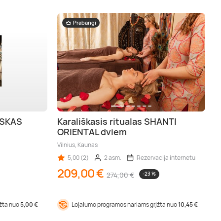
Prabangi
ISKAS
Karališkasis ritualas SHANTI
ORIENTAL dviem
Vilnius, Kaunas
5,00 (2)
2 asm.
Rezervacija internetu
209,00 €
274,00 €
-23 %
įžta nuo
5,00 €
Lojalumo programos nariams grįžta nuo
10,45 €