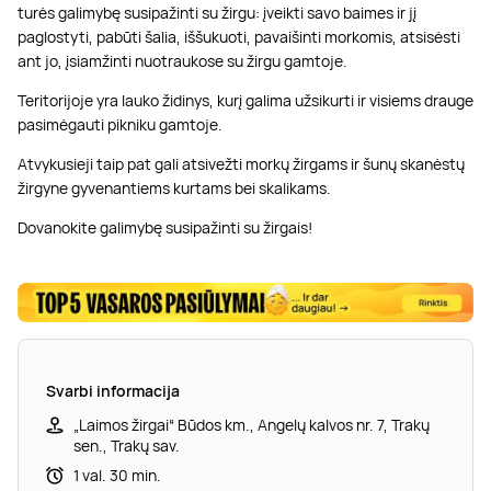
turės galimybę susipažinti su žirgu: įveikti savo baimes ir jį
paglostyti, pabūti šalia, iššukuoti, pavaišinti morkomis, atsisėsti
ant jo, įsiamžinti nuotraukose su žirgu gamtoje.
Teritorijoje yra lauko židinys, kurį galima užsikurti ir visiems drauge
pasimėgauti pikniku gamtoje.
Atvykusieji taip pat gali atsivežti morkų žirgams ir šunų skanėstų
žirgyne gyvenantiems kurtams bei skalikams.
Dovanokite galimybę susipažinti su žirgais!
Svarbi informacija
„Laimos žirgai“ Būdos km., Angelų kalvos nr. 7, Trakų
sen., Trakų sav.
1 val. 30 min.