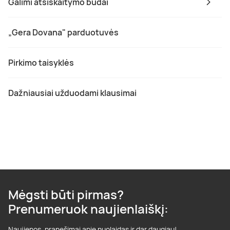
Galimi atsiskaitymo būdai
„Gera Dovana" parduotuvės
Pirkimo taisyklės
Dažniausiai užduodami klausimai
Mėgsti būti pirmas?
Prenumeruok naujienlaiškį:
Naujienos, pranešimai apie nuolaidas ir dar daugiau!