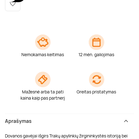
Poilsis dvaruose ir pilyse
Masažų kompleksai
Kitos vandens pramogos
Nemokamas keitimas
12 mėn. galiojimas
Mažesnė arba ta pati
Greitas pristatymas
kaina kaip pas partnerį
Aprašymas
Dovanos gavėjai išgirs Trakų apylinkių žirgininkystės istoriją bei