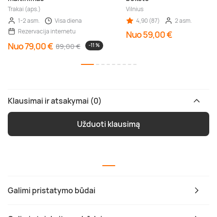
Trakai (aps.)
Vilnius
1-2 asm.
Visa diena
4,90 (87)
2 asm.
Rezervacija internetu
Nuo 59,00 €
Nuo 79,00 €
89,00 €
-11 %
Klausimai ir atsakymai (0)
Užduoti klausimą
Galimi pristatymo būdai