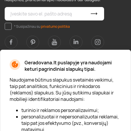
* Susipažinau su
privatumo politika
Geradovana.lt puslapyje yra naudojami
Apie mus
keturi pagrindiniai slapukų tipai.
Apie „Gera Dovana“
Naudojame būtinus slapukus svetainės veikimui,
taip pat analitikos, funkcinius ir rinkodaros
Lojalumo klubas
(reklamos) slapukus. Su jūsų sutikimu slapukai ir
Karjera
mobilieji identifikatoriai naudojami:
Visi partneriai
turinio ir reklamos personalizavimui;
personalizuotai ir nepersonalizuotai reklamai,
Kontaktai
taip pat jos efektyvumo (pvz., konversijų)
Tinklaraštis
matavimui.