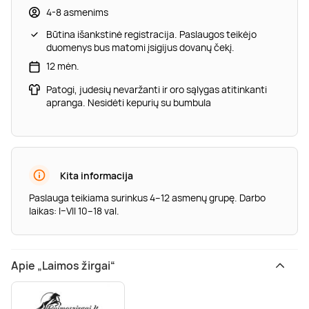
4-8 asmenims
Būtina išankstinė registracija. Paslaugos teikėjo
duomenys bus matomi įsigijus dovanų čekį.
12 mėn.
Patogi, judesių nevaržanti ir oro sąlygas atitinkanti
apranga. Nesidėti kepurių su bumbula
Kita informacija
Paslauga teikiama surinkus 4–12 asmenų grupę. Darbo
laikas: I–VII 10–18 val.
Apie „Laimos žirgai“