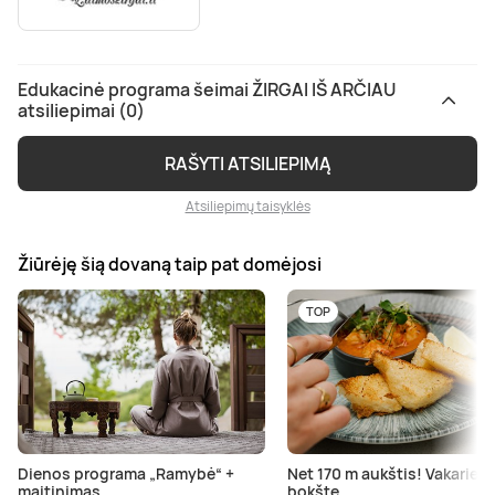
Edukacinė programa šeimai ŽIRGAI IŠ ARČIAU
atsiliepimai (0)
RAŠYTI ATSILIEPIMĄ
Atsiliepimų taisyklės
Žiūrėję šią dovaną taip pat domėjosi
TOP
Dienos programa „Ramybė“ +
Net 170 m aukštis! Vakarien
maitinimas
bokšte