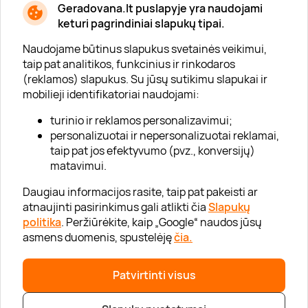
Geradovana.lt puslapyje yra naudojami
Apie mus
keturi pagrindiniai slapukų tipai.
Apie „Gera Dovana“
Naudojame būtinus slapukus svetainės veikimui,
taip pat analitikos, funkcinius ir rinkodaros
Lojalumo klubas
(reklamos) slapukus. Su jūsų sutikimu slapukai ir
Karjera
mobilieji identifikatoriai naudojami:
Visi partneriai
turinio ir reklamos personalizavimui;
personalizuotai ir nepersonalizuotai reklamai,
Kontaktai
taip pat jos efektyvumo (pvz., konversijų)
Tinklaraštis
matavimui.
Daugiau informacijos rasite, taip pat pakeisti ar
atnaujinti pasirinkimus gali atlikti čia
Slapukų
Informacija
politika
. Peržiūrėkite, kaip „Google“ naudos jūsų
asmens duomenis, spustelėję
čia.
„GERA DOVANA“ GRUPĖ
Patvirtinti visus
|
|
2026 © UAB „Gera dovana“
info@geradovana.lt
05 205 2099