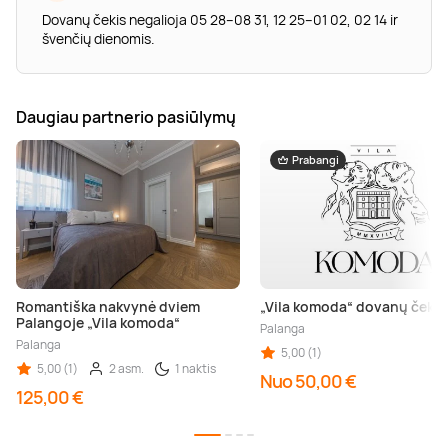
Dovanų čekis negalioja 05 28–08 31, 12 25–01 02, 02 14 ir
švenčių dienomis.
Daugiau partnerio pasiūlymų
Prabangi
Romantiška nakvynė dviem
„Vila komoda“ dovanų čekis
Palangoje „Vila komoda“
Palanga
Palanga
5,00 (1)
5,00 (1)
2 asm.
1 naktis
Nuo 50,00 €
125,00 €