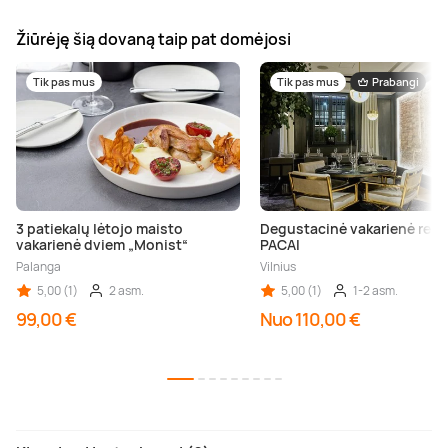
Žiūrėję šią dovaną taip pat domėjosi
Tik pas mus
Tik pas mus
Prabangi
3 patiekalų lėtojo maisto
Degustacinė vakarienė rest
vakarienė dviem „Monist“
PACAI
Palanga
Vilnius
5,00 (1)
2 asm.
5,00 (1)
1-2 asm.
99,00 €
Nuo 110,00 €