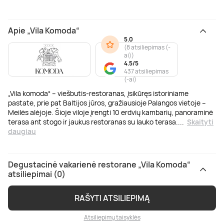
Apie „Vila Komoda“
5.0
(
8 atsiliepimas (-
ai)
)
4.5/5
437 atsiliepimas
(-ai)
„Vila komoda“ – viešbutis-restoranas, įsikūręs istoriniame
pastate, prie pat Baltijos jūros, gražiausioje Palangos vietoje –
Meilės alėjoje. Šioje viloje įrengti 10 erdvių kambarių, panoraminė
terasa ant stogo ir jaukus restoranas su lauko terasa.
...
Skaityti
daugiau
Degustacinė vakarienė restorane „Vila Komoda“
atsiliepimai (0)
RAŠYTI ATSILIEPIMĄ
Atsiliepimų taisyklės