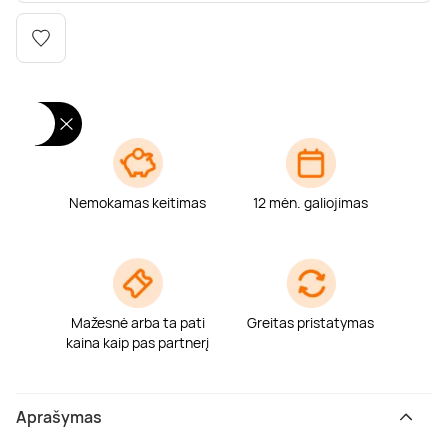
Poilsis dvaruose ir pilyse
Masažų kompleksai
Kitos vandens pramogos
Nemokamas keitimas
12 mėn. galiojimas
Mažesnė arba ta pati
Greitas pristatymas
kaina kaip pas partnerį
Aprašymas