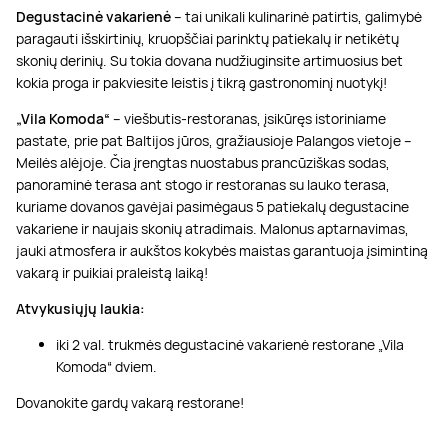
Degustacinė vakarienė
– tai unikali kulinarinė patirtis, galimybė
paragauti išskirtinių, kruopščiai parinktų patiekalų ir netikėtų
skonių derinių. Su tokia dovana nudžiuginsite artimuosius bet
kokia proga ir pakviesite leistis į tikrą gastronominį nuotykį!
„Vila Komoda“
– viešbutis-restoranas, įsikūręs istoriniame
pastate, prie pat Baltijos jūros, gražiausioje Palangos vietoje –
Meilės alėjoje. Čia įrengtas nuostabus prancūziškas sodas,
panoraminė terasa ant stogo ir restoranas su lauko terasa,
kuriame dovanos gavėjai pasimėgaus 5 patiekalų degustacine
vakariene ir naujais skonių atradimais. Malonus aptarnavimas,
jauki atmosfera ir aukštos kokybės maistas garantuoja įsimintiną
vakarą ir puikiai praleistą laiką!
Atvykusiųjų laukia:
iki 2 val. trukmės degustacinė vakarienė restorane „Vila
Komoda“ dviem.
Dovanokite gardų vakarą restorane!