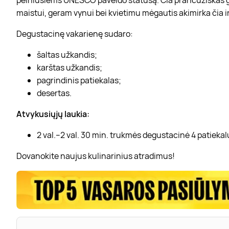
maistui, geram vynui bei kvietimu mėgautis akimirka čia i
Degustacinę vakarienę sudaro:
šaltas užkandis;
karštas užkandis;
pagrindinis patiekalas;
desertas.
Atvykusiųjų laukia:
2 val.–2 val. 30 min. trukmės degustacinė 4 patiekal
Dovanokite naujus kulinarinius atradimus!