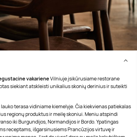
egustacine vakariene
Vilniuje įsikūrusiame restorane
as siekiant atskleisti unikalius skonių derinius ir suteikti
 lauko terasa vidiniame kiemelyje. Čia kiekvienas patiekalas
tinius regionų produktus ir meilę skoniui. Meniu atspindi
vanso iki Burgundijos, Normandijos ir Bordo. Ypatingas
ms receptams, išgarsinusiems Prancūzijos virtuvę ir
yvenimo menas „l’art de vivre“ dera su meile kokybiškam