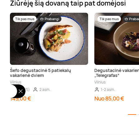
Žiūrėję šią dovaną taip pat domėjosi
Tik pas mus
Prabangi
Tik pas mus
Praba
Šefo degustacinė 5 patiekalų
Degustacinė vakarie
vakarienė dviem
„Telegrafas“
Vilnius
Vilnius
5,00 (5)
2 asm.
1-2 asm.
149,00 €
Nuo 85,00 €