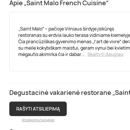
Apie „Saint Malo French Cuisine“
„Saint Malo“ – pačioje Vilniaus širdyje įsikūręs
restoranas su erdvia lauko terasa vidiniame kiemelyje
Čia prancūziškas gyvenimo menas „l’art de vivre“ der
su meile kokybiškam maistui, geram vynui bei kvieti
mėgautis akimirka čia ir dabar.
...
Skaityti daugiau
Degustacinė vakarienė restorane „Saint 
RAŠYTI ATSILIEPIMĄ
Atsiliepimų taisyklės