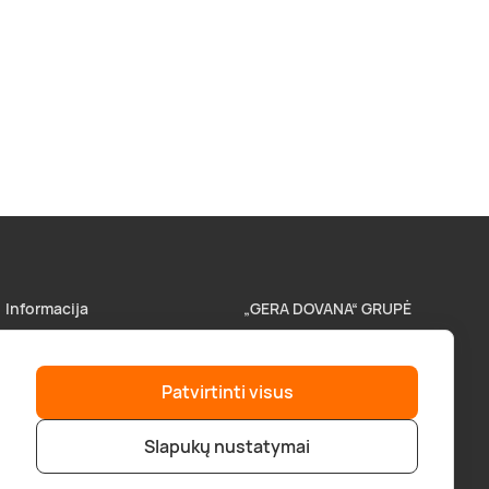
Informacija
„GERA DOVANA“ GRUPĖ
Parduotuvės
superprezenty.pl
Patvirtinti visus
Pristatymas
lieliskadavana.lv
Slapukų nustatymai
Atsiskaitymo būdai
bookitnow.lt
D.U.K