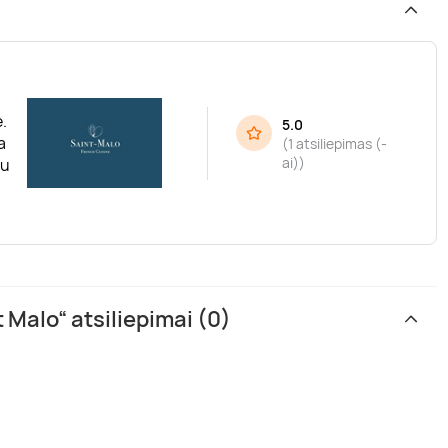
.
5.0
a
(
1 atsiliepimas (-
ai)
)
mu
Malo“ atsiliepimai (0)