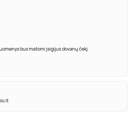
 duomenys bus matomi įsigijus dovanų čekį.
o.lt