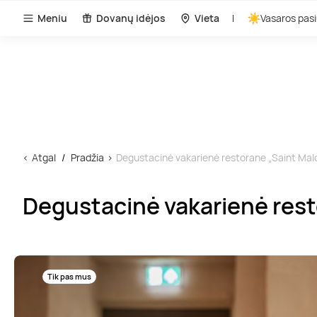
Meniu
Dovanų idėjos
Vieta
Vasaros pasi
Atgal
Pradžia
Degustacinė vakarienė restorane „Saint Mal
Degustacinė vakarienė rest
Tik pas mus