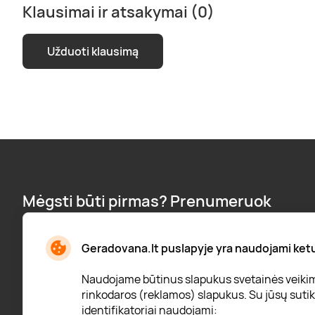
Klausimai ir atsakymai (0)
Užduoti klausimą
Mėgsti būti pirmas? Prenumeruok
naujienlaiškį:
Naujienos, pranešimai apie nuolaidas ir dar daugiau!
Geradovana.lt puslapyje yra naudojami ketur
Naudojame būtinus slapukus svetainės veikimui
rinkodaros (reklamos) slapukus. Su jūsų sutiki
identifikatoriai naudojami:
* Susipažinau su
privatumo politika