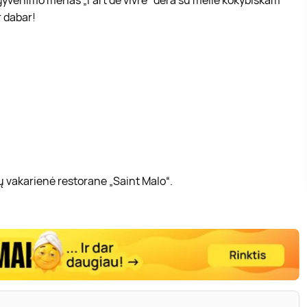
r dabar!
ų vakarienė restorane „Saint Malo“.