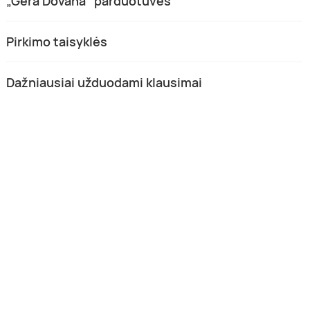
„Gera Dovana" parduotuvės
Pirkimo taisyklės
Dažniausiai užduodami klausimai