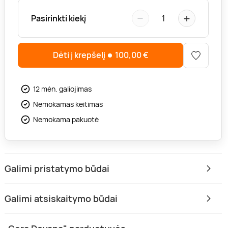
−
+
Pasirinkti kiekį
1
Dėti į krepšelį
100,00
€
12 mėn. galiojimas
Nemokamas keitimas
Nemokama pakuotė
Galimi pristatymo būdai
Galimi atsiskaitymo būdai