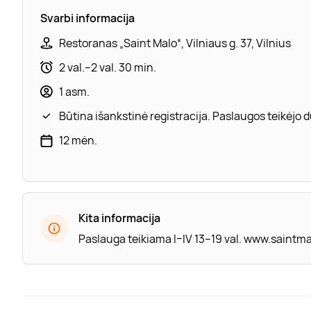
Svarbi informacija
Restoranas „Saint Malo“, Vilniaus g. 37, Vilnius
2 val.–2 val. 30 min.
1 asm.
Būtina išankstinė registracija. Paslaugos teikėjo
12 mėn.
Kita informacija
Paslauga teikiama I–IV 13–19 val. www.saintmal