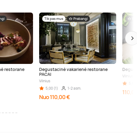
ngi
Tik pas mus
Prabangi
Pr
nė restorane
Degustacinė vakarienė restorane
Degust
PACAI
Vilnius
Vilnius
5,00 
5,00 (1)
1-2 asm.
110,0
Nuo 110,00 €