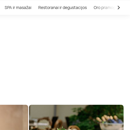
SPA ir masažai
Restoranai ir degustacijos
Oro pramogos
V