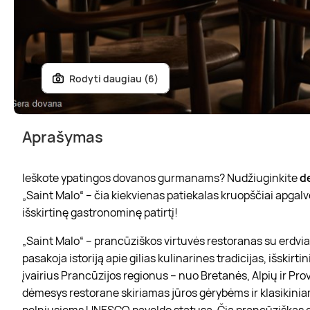
Rodyti daugiau (6)
Aprašymas
Ieškote ypatingos dovanos gurmanams? Nudžiuginkite
d
„Saint Malo“ – čia kiekvienas patiekalas kruopščiai apgalvot
išskirtinę gastronominę patirtį!
„Saint Malo“ – prancūziškos virtuvės restoranas su erdvia
pasakoja istoriją apie gilias kulinarines tradicijas, išskir
įvairius Prancūzijos regionus – nuo Bretanės, Alpių ir Pro
dėmesys restorane skiriamas jūros gėrybėms ir klasikinia
pelniusiems UNESCO paveldo statusą. Čia prancūziškas g