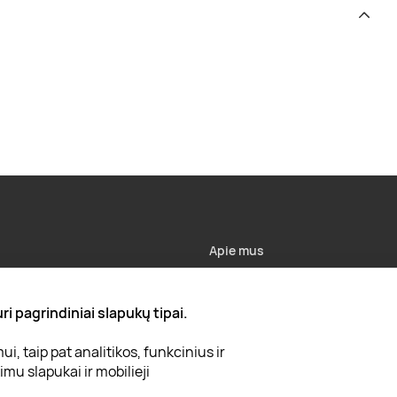
Apie mus
Apie „Gera Dovana“
i pagrindiniai slapukų tipai.
Lojalumo klubas
, taip pat analitikos, funkcinius ir
Karjera
mu slapukai ir mobilieji
Visi partneriai