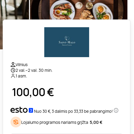
Vilnius
2 val.–2 val. 30 min.
1 asm.
100,00
€
Nuo 30 €, 3 dalimis po 33,33 be pabrangimo!
Lojalumo programos nariams grįžta
5,00 €