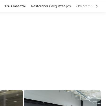
SPA ir masažai
Restoranai ir degustacijos
Oro pramogos
V