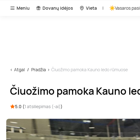
Meniu
Dovanų idėjos
Vieta
Vasaros pasi
Atgal
Pradžia
Čiuožimo pamoka Kauno ledo rūmuose
Čiuožimo pamoka Kauno le
5.0 (
1 atsiliepimas (-ai)
)