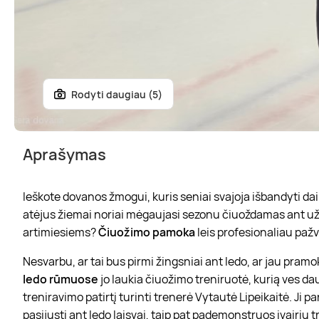
Rodyti daugiau (5)
Aprašymas
Ieškote dovanos žmogui, kuris seniai svajoja išbandyti dail
atėjus žiemai noriai mėgaujasi sezonu čiuoždamas ant už
artimiesiems?
Čiuožimo pamoka
leis profesionaliau pažvel
Nesvarbu, ar tai bus pirmi žingsniai ant ledo, ar jau pram
ledo rūmuose
jo laukia čiuožimo treniruotė, kurią ves da
treniravimo patirtį turinti trenerė Vytautė Lipeikaitė. Ji pa
pasijusti ant ledo laisvai, taip pat pademonstruos įvairių t