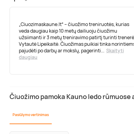
„Ciuozimaskaune.lt“ – čiuožimo treniruotės, kurias
veda daugiau kaip 10 metų dailiuoju čiuožimu
užsiimanti ir 3 metų treniravimo patirtį turinti trener
Vytautė Lipeikaitė. Čiuožimas puikiai tinka norintiem
pajudėti po darbų ar mokslų, pagerinti
...
Skaityti
daugiau
Čiuožimo pamoka Kauno ledo rūmuose at
Pasiūlymo vertinimas