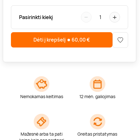
−
+
Pasirinkti kiekį
1
Dėti į krepšelį
60,00
€
Nemokamas keitimas
12 mėn. galiojimas
Mažesnė arba ta pati
Greitas pristatymas