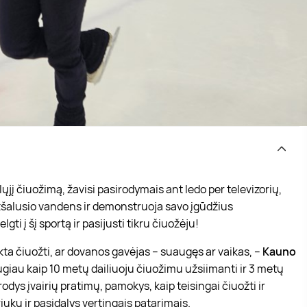
ųjį čiuožimą, žavisi pasirodymais ant ledo per televizorių,
šalusio vandens ir demonstruoja savo įgūdžius
gti į šį sportą ir pasijusti tikru čiuožėju!
okta čiuožti, ar dovanos gavėjas – suaugęs ar vaikas, –
Kauno
ugiau kaip 10 metų dailiuoju čiuožimu užsiimanti ir 3 metų
rodys įvairių pratimų, pamokys, kaip teisingai čiuožti ir
riukų ir pasidalys vertingais patarimais.