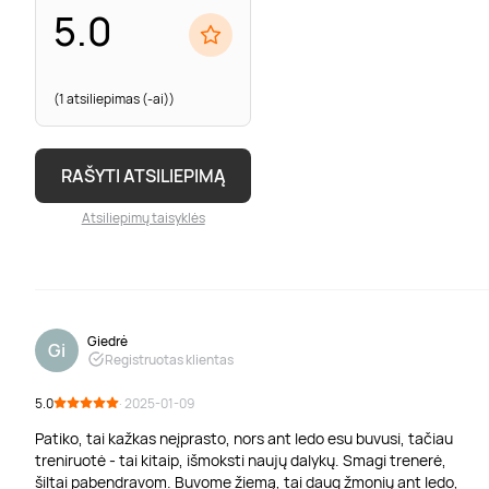
5.0
(1 atsiliepimas (-ai))
RAŠYTI ATSILIEPIMĄ
Atsiliepimų taisyklės
Giedrė
Gi
Registruotas klientas
5.0
· 2025-01-09
Patiko, tai kažkas neįprasto, nors ant ledo esu buvusi, tačiau
treniruotė - tai kitaip, išmoksti naujų dalykų. Smagi trenerė,
šiltai pabendravom. Buvome žiemą, tai daug žmonių ant ledo,