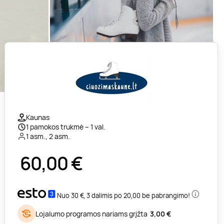
Kaunas
1 pamokos trukmė – 1 val.
1 asm., 2 asm.
60,00
€
Nuo 30 €, 3 dalimis po 20,00 be pabrangimo!
Lojalumo programos nariams grįžta
3,00 €