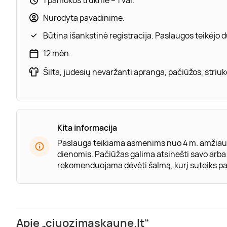
Nurodyta pavadinime.
Būtina išankstinė registracija. Paslaugos teikėjo
12 mėn.
Šilta, judesių nevaržanti apranga, pačiūžos, striukė
Kita informacija
Paslauga teikiama asmenims nuo 4 m. amžiaus
dienomis. Pačiūžas galima atsinešti savo arba
rekomenduojama dėvėti šalmą, kurį suteiks pa
Apie „ciuozimaskaune.lt“