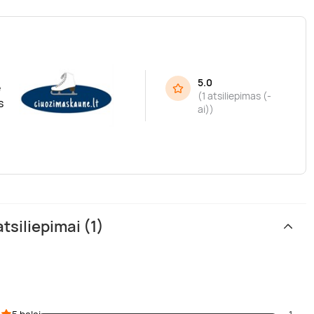
5.0
ė
(
1 atsiliepimas (-
s
ai)
)
siliepimai (1)