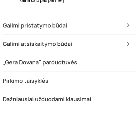
kaina kaip pas partnerį
Galimi pristatymo būdai
Galimi atsiskaitymo būdai
„Gera Dovana" parduotuvės
Pirkimo taisyklės
Dažniausiai užduodami klausimai