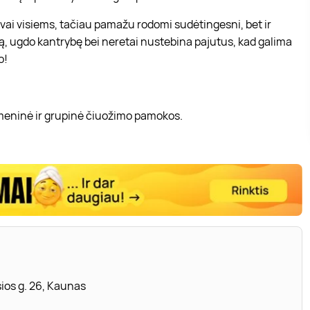
ngvai visiems, tačiau pamažu rodomi sudėtingesni, bet ir
ą, ugdo kantrybę bei neretai nustebina pajutus, kad galima
o!
eninė ir grupinė čiuožimo pamokos.
ios g. 26, Kaunas