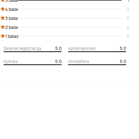
5 balai
1
4 balai
0
3 balai
0
2 balai
0
1 balas
0
Sklandi registracija
5.0
Aptarnavimas
5.0
Aplinka
5.0
Atmosfera
5.0