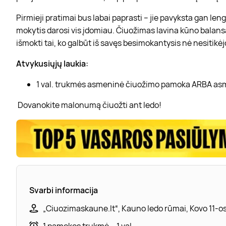
Pirmieji pratimai bus labai paprasti – jie pavyksta gan le
mokytis darosi vis įdomiau. Čiuožimas lavina kūno balans
išmokti tai, ko galbūt iš savęs besimokantysis nė nesitikėj
Atvykusiųjų laukia:
1 val. trukmės asmeninė čiuožimo pamoka ARBA asm
Dovanokite malonumą čiuožti ant ledo!
Svarbi informacija
„Ciuozimaskaune.lt“, Kauno ledo rūmai, Kovo 11-os
1 pamokos trukmė – 1 val.