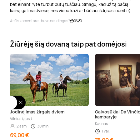
bet einant ryte turbūt būtų tuščiau. Smagu, kad už tą pačią
kainą galima dviese, nes viena kaži ar būčiau išdrįsusi nueiti :)
Ar šis komentaras buvo naudingas?
0
0
Žiūrėję šią dovaną taip pat domėjosi
Jodinėjimas žirgais dviem
Galvosūkiai Da Vinč
kambaryje
Vilnius (aps.)
Kaunas
2 asm.
30 min.
1 val.
69,00 €