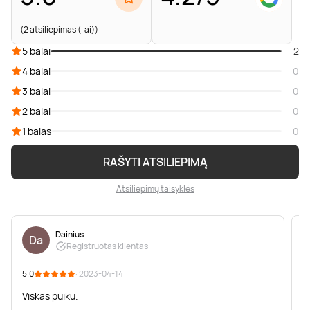
(2 atsiliepimas (-ai))
5 balai
2
4 balai
0
3 balai
0
2 balai
0
1 balas
0
RAŠYTI ATSILIEPIMĄ
Atsiliepimų taisyklės
Dainius
Da
Registruotas klientas
5.0
· 2023-04-14
5
Viskas puiku.