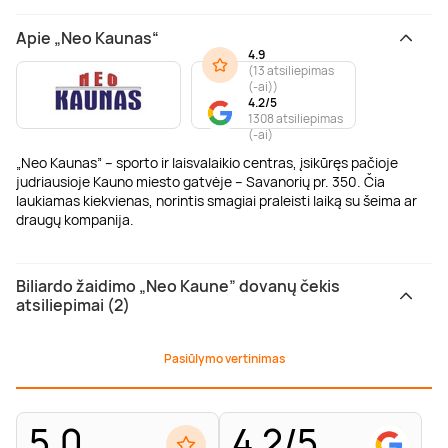
Apie „Neo Kaunas“
4.9
(
13 atsiliepimas
(-ai)
)
4.2/5
1308 atsiliepimas
(-ai)
„Neo Kaunas” – sporto ir laisvalaikio centras, įsikūręs pačioje
judriausioje Kauno miesto gatvėje – Savanorių pr. 350. Čia
laukiamas kiekvienas, norintis smagiai praleisti laiką su šeima ar
draugų kompanija.
Biliardo žaidimo „Neo Kaune” dovanų čekis
atsiliepimai (2)
Pasiūlymo vertinimas
5.0
4.2/5