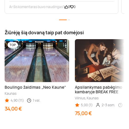
Ar šis komentaras buvo naudingas?
0
0
A
Žiūrėję šią dovaną taip pat domėjosi
TOP
Boulingo žaidimas „Neo Kaune”
Apsilankymas pabėgimo
kambaryje BREAK FREE
Kaunas
Vilnius, Kaunas
4,90 (11)
1 val.
5,00 (1)
2-3 asm.
1 v
34,00 €
75,00 €