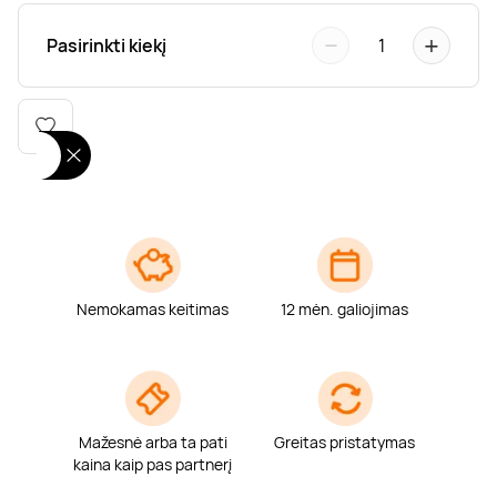
Poilsis dvaruose ir pilyse
Masažų kompleksai
Kitos vandens pramogos
−
+
Pasirinkti kiekį
1
Nemokamas keitimas
12 mėn. galiojimas
Mažesnė arba ta pati
Greitas pristatymas
kaina kaip pas partnerį