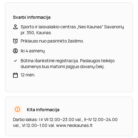
Svarbi informacija
Sporto ir laisvalaikio centras „Neo Kaunas” Savanorių
pr. 350, Kaunas
Priklauso nuo pasirinkto žaidimo.
Iki 4 asmenų
Būtina išankstinė registracija. Paslaugos teikėjo
duomenys bus matomi įsigijus dovanų čekį.
12 mėn.
Kita informacija
Darbo laikas: I ir VII 12.00–23.00 val., II–IV 12.00–24.00
val., VI 12.00–1.00 val. www.neokaunas.lt