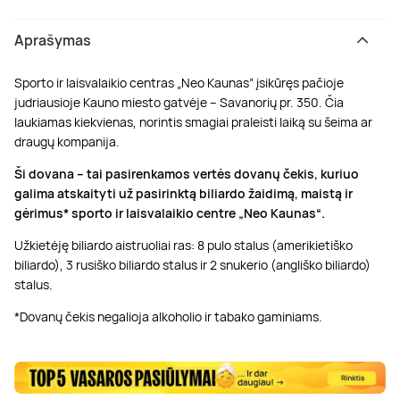
Aprašymas
Sporto ir laisvalaikio centras „Neo Kaunas” įsikūręs pačioje
judriausioje Kauno miesto gatvėje – Savanorių pr. 350. Čia
laukiamas kiekvienas, norintis smagiai praleisti laiką su šeima ar
draugų kompanija.
Ši dovana – tai pasirenkamos vertės dovanų čekis, kuriuo
galima atskaityti už pasirinktą biliardo žaidimą, maistą ir
gėrimus* sporto ir laisvalaikio centre „Neo Kaunas“.
Užkietėję biliardo aistruoliai ras: 8 pulo stalus (amerikietiško
biliardo), 3 rusiško biliardo stalus ir 2 snukerio (angliško biliardo)
stalus.
*Dovanų čekis negalioja alkoholio ir tabako gaminiams.