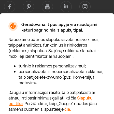
Geradovana.lt puslapyje yra naudojami
Apie mus
keturi pagrindiniai slapukų tipai.
Apie „Gera Dovana“
Naudojame būtinus slapukus svetainės veikimui,
taip pat analitikos, funkcinius ir rinkodaros
Lojalumo klubas
(reklamos) slapukus. Su jūsų sutikimu slapukai ir
Karjera
mobilieji identifikatoriai naudojami:
Visi partneriai
turinio ir reklamos personalizavimui;
personalizuotai ir nepersonalizuotai reklamai,
Kontaktai
taip pat jos efektyvumo (pvz., konversijų)
Tinklaraštis
matavimui.
Daugiau informacijos rasite, taip pat pakeisti ar
atnaujinti pasirinkimus gali atlikti čia
Slapukų
Informacija
politika
. Peržiūrėkite, kaip „Google“ naudos jūsų
asmens duomenis, spustelėję
čia.
„GERA DOVANA“ GRUPĖ