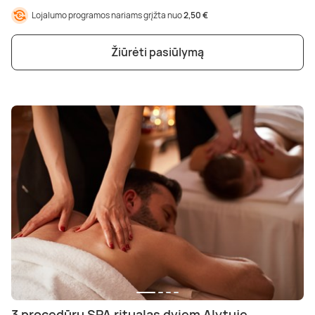
Lojalumo programos nariams grįžta nuo
2,50 €
Žiūrėti pasiūlymą
3 procedūrų SPA ritualas dviem Alytuje