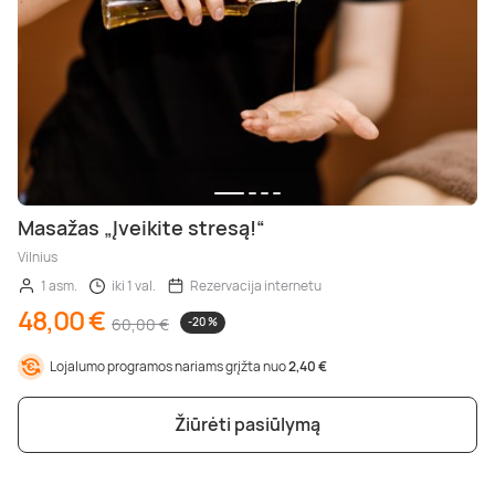
Masažas „Įveikite stresą!“
Vilnius
1 asm.
iki 1 val.
Rezervacija internetu
48,00 €
60,00 €
-20 %
Lojalumo programos nariams grįžta nuo
2,40 €
Žiūrėti pasiūlymą