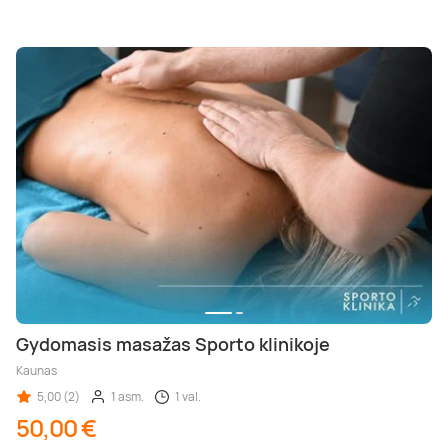
Gydomasis masažas Sporto klinikoje
Kaunas
5,00 (2)
1 asm.
1 val.
50,00 €