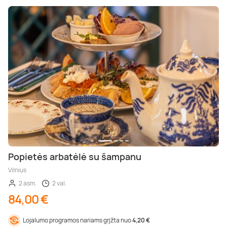
Popietės arbatėlė su šampanu
Vilnius
2 asm.
2 val.
84,00 €
Lojalumo programos nariams grįžta nuo
4,20 €