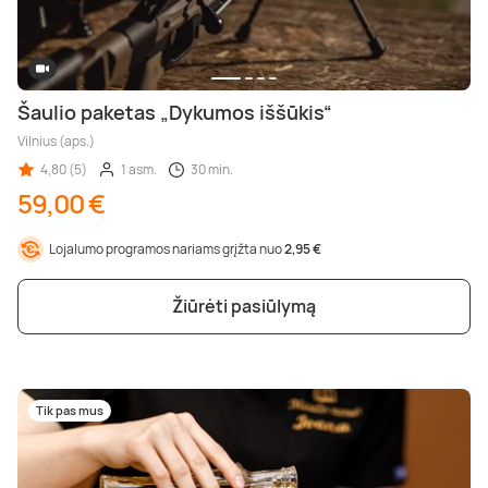
Šaulio paketas „Dykumos iššūkis“
Vilnius (aps.)
4,80 (5)
1 asm.
30 min.
59,00 €
Lojalumo programos nariams grįžta nuo
2,95 €
Žiūrėti pasiūlymą
Tik pas mus