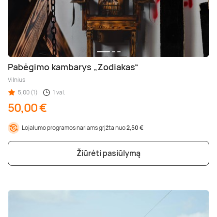
Pabėgimo kambarys „Zodiakas“
Vilnius
5,00 (1)
1 val.
50,00 €
Lojalumo programos nariams grįžta nuo
2,50 €
Žiūrėti pasiūlymą