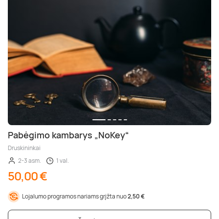
Pabėgimo kambarys „NoKey“
Druskininkai
2-3 asm.
1 val.
50,00 €
Lojalumo programos nariams grįžta nuo
2,50 €