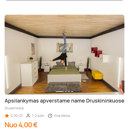
Poilsis dvaruose ir pilyse
Masažų kompleksai
Kitos vandens pramogos
Apsilankymas apverstame name Druskininkuose
Druskininkai
5,00 (2)
1-2 asm.
Visa diena
Nuo 4,00 €