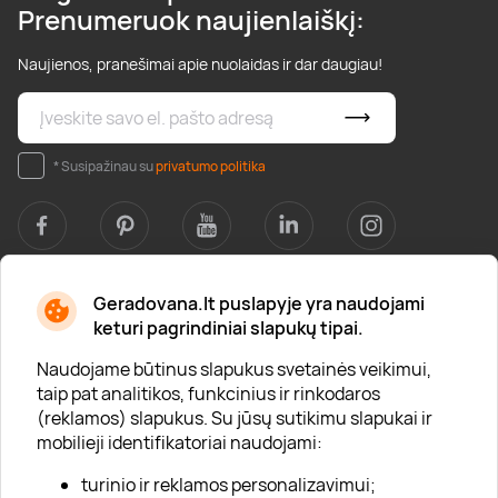
Prenumeruok naujienlaiškį:
Naujienos, pranešimai apie nuolaidas ir dar daugiau!
* Susipažinau su
privatumo politika
Geradovana.lt puslapyje yra naudojami
Apie mus
keturi pagrindiniai slapukų tipai.
Apie „Gera Dovana“
Naudojame būtinus slapukus svetainės veikimui,
taip pat analitikos, funkcinius ir rinkodaros
Lojalumo klubas
(reklamos) slapukus. Su jūsų sutikimu slapukai ir
Karjera
mobilieji identifikatoriai naudojami:
Visi partneriai
turinio ir reklamos personalizavimui;