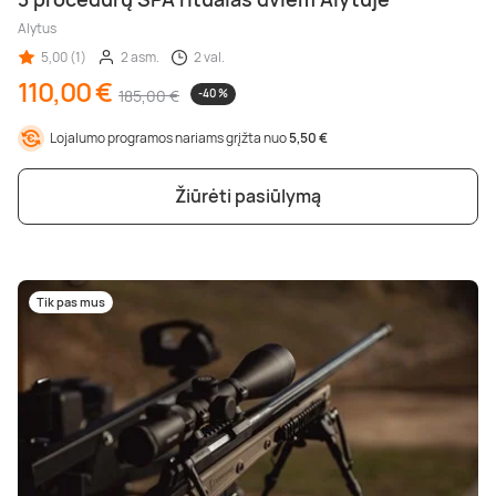
Alytus
5,00 (1)
2 asm.
2 val.
110,00 €
185,00 €
-40 %
Lojalumo programos nariams grįžta nuo
5,50 €
Žiūrėti pasiūlymą
Tik pas mus