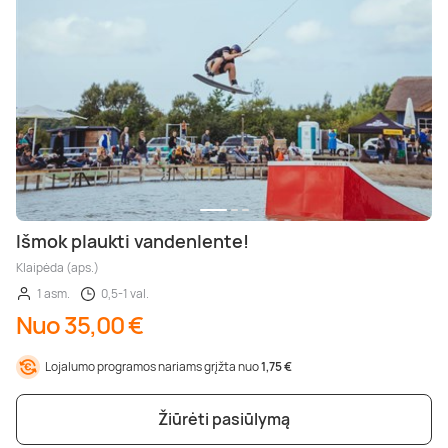
Išmok plaukti vandenlente!
Klaipėda (aps.)
1 asm.
0,5-1 val.
Nuo 35,00 €
Lojalumo programos nariams grįžta nuo
1,75 €
Žiūrėti pasiūlymą