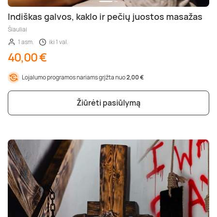
Indiškas galvos, kaklo ir pečių juostos masažas
Šiauliai
1 asm.
iki 1 val.
40,00 €
Lojalumo programos nariams grįžta nuo
2,00 €
Žiūrėti pasiūlymą