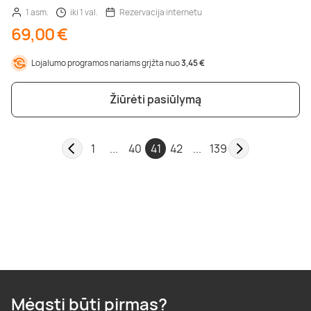
1 asm.
iki 1 val.
Rezervacija internetu
69,00 €
Lojalumo programos nariams grįžta nuo
3,45 €
Žiūrėti pasiūlymą
1
...
40
41
42
...
139
Mėgsti būti pirmas?