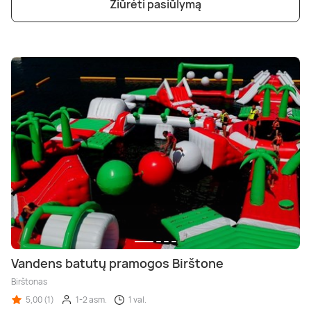
Žiūrėti pasiūlymą
Vandens batutų pramogos Birštone
Birštonas
5,00 (1)
1-2 asm.
1 val.