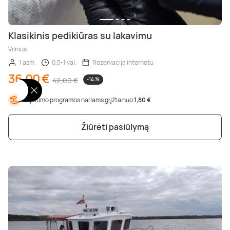
Klasikinis pedikiūras su lakavimu
Vilnius
1 asm.
0,5-1 val.
Rezervacija internetu
36,00 €
42,00 €
-14 %
Lojalumo programos nariams grįžta nuo
1,80 €
Žiūrėti pasiūlymą