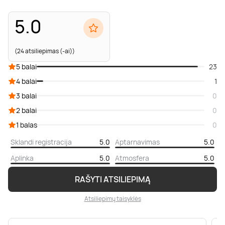
5.0
(24 atsiliepimas (-ai))
5 balai
23
4 balai
1
3 balai
0
2 balai
0
1 balas
0
Sklandi registracija
5.0
Aptarnavimas
5.0
Aplinka
5.0
Atmosfera
5.0
RAŠYTI ATSILIEPIMĄ
Atsiliepimų taisyklės