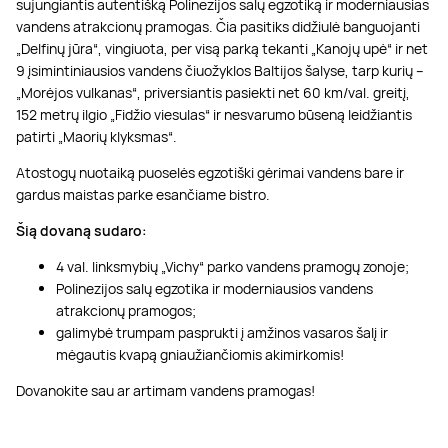
sujungiantis autentišką Polinezijos salų egzotiką ir moderniausias
vandens atrakcionų pramogas. Čia pasitiks didžiulė banguojanti
„Delfinų jūra“, vingiuota, per visą parką tekanti „Kanojų upė“ ir net
9 įsimintiniausios vandens čiuožyklos Baltijos šalyse, tarp kurių –
„Morėjos vulkanas“, priversiantis pasiekti net 60 km/val. greitį,
152 metrų ilgio „Fidžio viesulas“ ir nesvarumo būseną leidžiantis
patirti „Maorių klyksmas“.
Atostogų nuotaiką puoselės egzotiški gėrimai vandens bare ir
gardus maistas parke esančiame bistro.
Šią dovaną sudaro:
4 val. linksmybių „Vichy“ parko vandens pramogų zonoje;
Polinezijos salų egzotika ir moderniausios vandens
atrakcionų pramogos;
galimybė trumpam pasprukti į amžinos vasaros šalį ir
mėgautis kvapą gniaužiančiomis akimirkomis!
Dovanokite sau ar artimam vandens pramogas!