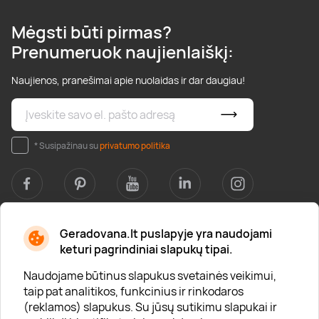
Mėgsti būti pirmas?
Prenumeruok naujienlaiškį:
Naujienos, pranešimai apie nuolaidas ir dar daugiau!
* Susipažinau su
privatumo politika
Geradovana.lt puslapyje yra naudojami
Apie mus
keturi pagrindiniai slapukų tipai.
Apie „Gera Dovana“
Naudojame būtinus slapukus svetainės veikimui,
taip pat analitikos, funkcinius ir rinkodaros
Lojalumo klubas
(reklamos) slapukus. Su jūsų sutikimu slapukai ir