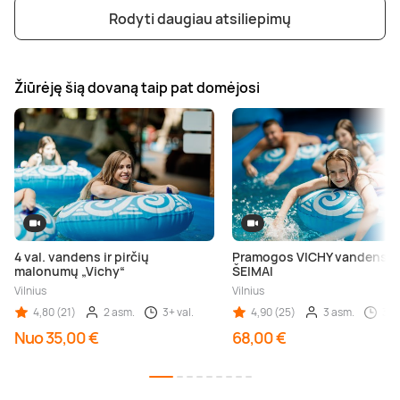
Rodyti daugiau atsiliepimų
Žiūrėję šią dovaną taip pat domėjosi
4 val. vandens ir pirčių
Pramogos VICHY vandens p
malonumų „Vichy“
ŠEIMAI
Vilnius
Vilnius
4,80 (21)
2 asm.
3+ val.
4,90 (25)
3 asm.
3 va
Nuo 35,00 €
68,00 €