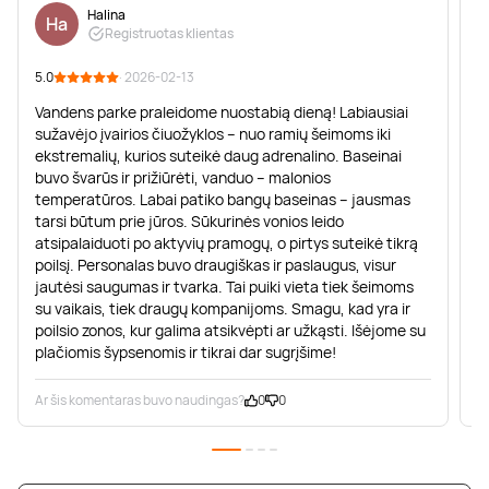
Halina
Ha
Registruotas klientas
5.0
· 2026-02-13
5
Vandens parke praleidome nuostabią dieną! Labiausiai
L
sužavėjo įvairios čiuožyklos – nuo ramių šeimoms iki
b
ekstremalių, kurios suteikė daug adrenalino. Baseinai
buvo švarūs ir prižiūrėti, vanduo – malonios
temperatūros. Labai patiko bangų baseinas – jausmas
tarsi būtum prie jūros. Sūkurinės vonios leido
atsipalaiduoti po aktyvių pramogų, o pirtys suteikė tikrą
poilsį. Personalas buvo draugiškas ir paslaugus, visur
jautėsi saugumas ir tvarka. Tai puiki vieta tiek šeimoms
su vaikais, tiek draugų kompanijoms. Smagu, kad yra ir
poilsio zonos, kur galima atsikvėpti ar užkąsti. Išėjome su
plačiomis šypsenomis ir tikrai dar sugrįšime!
Ar šis komentaras buvo naudingas?
0
0
A