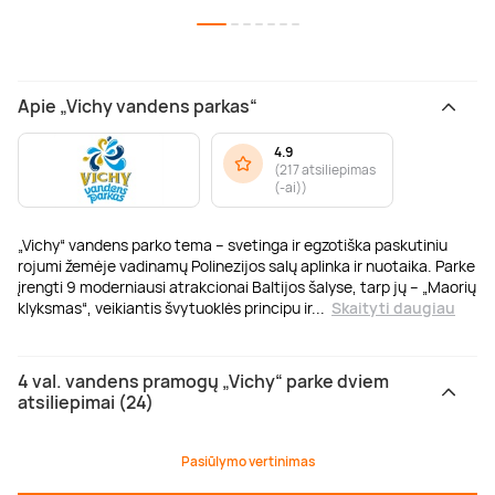
Apie „Vichy vandens parkas“
4.9
(
217 atsiliepimas
(-ai)
)
„Vichy“ vandens parko tema – svetinga ir egzotiška paskutiniu
rojumi žemėje vadinamų Polinezijos salų aplinka ir nuotaika. Parke
įrengti 9 moderniausi atrakcionai Baltijos šalyse, tarp jų – „Maorių
klyksmas“, veikiantis švytuoklės principu ir
...
Skaityti daugiau
4 val. vandens pramogų „Vichy“ parke dviem
atsiliepimai (24)
Pasiūlymo vertinimas