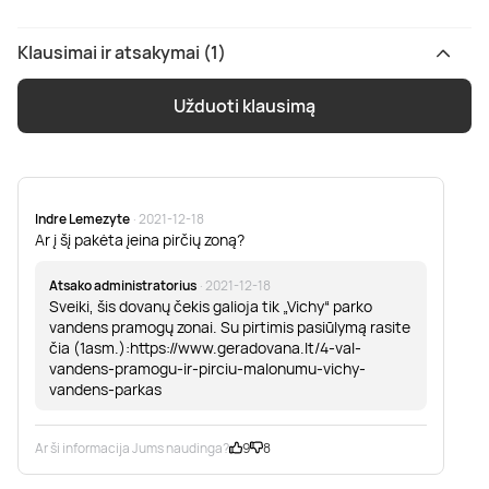
Klausimai ir atsakymai (1)
Užduoti klausimą
Indre Lemezyte
· 2021-12-18
Ar į šį pakėta įeina pirčių zoną?
Atsako administratorius
· 2021-12-18
Sveiki, šis dovanų čekis galioja tik „Vichy“ parko
vandens pramogų zonai. Su pirtimis pasiūlymą rasite
čia (1asm.):https://www.geradovana.lt/4-val-
vandens-pramogu-ir-pirciu-malonumu-vichy-
vandens-parkas
Ar ši informacija Jums naudinga?
9
8