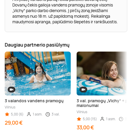
Dovanų čekis galioja vandens pramogų zonoje visomis
„Vichy“ parko darbo dienomis. Į pirčių zoną įleidžiami
asmenys nuo 18 m. už papildomą mokestį. Reikalinga
maudymosi apranga, paplūdimio šlepetės ir rankšluostis.
Daugiau partnerio pasiūlymų
3 valandos vandens pramogų
3 val. pramogų „Vichy“ + pir
malonumai
Vilnius
Vilnius
5,00 (6)
1 asm.
3 val.
5,00 (15)
1 asm.
3 val
29,00 €
33,00 €