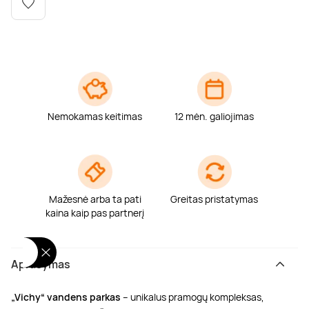
Poilsis dvaruose ir pilyse
Masažų kompleksai
Kitos vandens pramogos
Nemokamas keitimas
12 mėn. galiojimas
Mažesnė arba ta pati
Greitas pristatymas
kaina kaip pas partnerį
Aprašymas
„Vichy“ vandens parkas
– unikalus pramogų kompleksas,