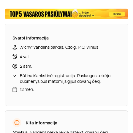
Svarbi informacija
„Vichy“ vandens parkas, Ozo g. 14C, Vilnius
4 val.
2 asm.
Būtina išankstinė registracija. Paslaugos teikėjo
duomenys bus matomi įsigijus dovanų čekį.
12 mėn.
Kita informacija
Atvykus į vandens parką reikia pateikti dovanų čekį.