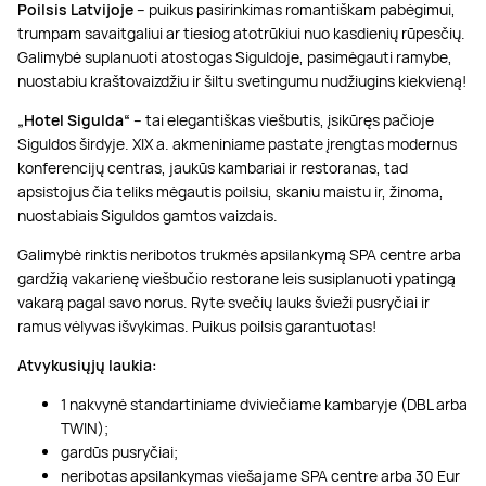
Poilsis Latvijoje
– puikus pasirinkimas romantiškam pabėgimui,
trumpam savaitgaliui ar tiesiog atotrūkiui nuo kasdienių rūpesčių.
Galimybė suplanuoti atostogas Siguldoje, pasimėgauti ramybe,
nuostabiu kraštovaizdžiu ir šiltu svetingumu nudžiugins kiekvieną!
„Hotel Sigulda“
– tai elegantiškas viešbutis, įsikūręs pačioje
Siguldos širdyje. XIX a. akmeniniame pastate įrengtas modernus
konferencijų centras, jaukūs kambariai ir restoranas, tad
apsistojus čia teliks mėgautis poilsiu, skaniu maistu ir, žinoma,
nuostabiais Siguldos gamtos vaizdais.
Galimybė rinktis neribotos trukmės apsilankymą SPA centre arba
gardžią vakarienę viešbučio restorane leis susiplanuoti ypatingą
vakarą pagal savo norus. Ryte svečių lauks švieži pusryčiai ir
ramus vėlyvas išvykimas. Puikus poilsis garantuotas!
Atvykusiųjų laukia:
1 nakvynė standartiniame dviviečiame kambaryje (DBL arba
TWIN);
gardūs pusryčiai;
neribotas apsilankymas viešajame SPA centre arba 30 Eur