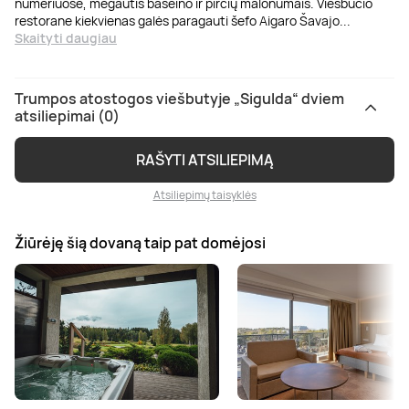
numeriuose, mėgautis baseino ir pirčių malonumais. Viešbučio
restorane kiekvienas galės paragauti šefo Aigaro Šavajo
...
Skaityti daugiau
Trumpos atostogos viešbutyje „Sigulda“ dviem
atsiliepimai (0)
RAŠYTI ATSILIEPIMĄ
Atsiliepimų taisyklės
Žiūrėję šią dovaną taip pat domėjosi