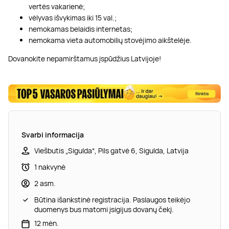
vertės vakarienė;
vėlyvas išvykimas iki 15 val.;
nemokamas belaidis internetas;
nemokama vieta automobilių stovėjimo aikštelėje.
Dovanokite nepamirštamus įspūdžius Latvijoje!
Svarbi informacija
Viešbutis „Sigulda“, Pils gatvė 6, Sigulda, Latvija
1 nakvynė
2 asm.
Būtina išankstinė registracija. Paslaugos teikėjo
duomenys bus matomi įsigijus dovanų čekį.
12 mėn.