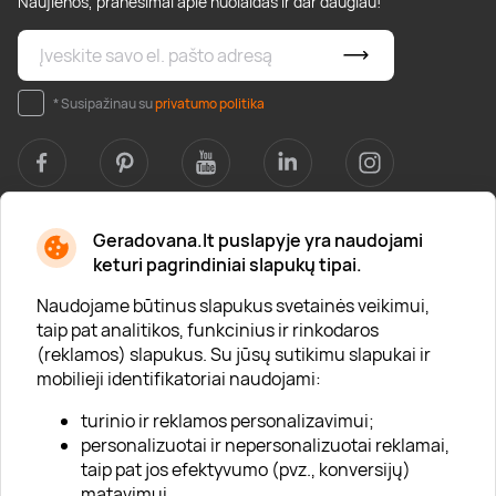
Naujienos, pranešimai apie nuolaidas ir dar daugiau!
* Susipažinau su
privatumo politika
Geradovana.lt puslapyje yra naudojami
Apie mus
keturi pagrindiniai slapukų tipai.
Apie „Gera Dovana“
Naudojame būtinus slapukus svetainės veikimui,
taip pat analitikos, funkcinius ir rinkodaros
Lojalumo klubas
(reklamos) slapukus. Su jūsų sutikimu slapukai ir
Karjera
mobilieji identifikatoriai naudojami:
Visi partneriai
turinio ir reklamos personalizavimui;
personalizuotai ir nepersonalizuotai reklamai,
Kontaktai
taip pat jos efektyvumo (pvz., konversijų)
Tinklaraštis
matavimui.