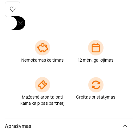
Poilsis dvaruose ir pilyse
Masažų kompleksai
Kitos vandens pramogos
Nemokamas keitimas
12 mėn. galiojimas
Mažesnė arba ta pati
Greitas pristatymas
kaina kaip pas partnerį
Aprašymas