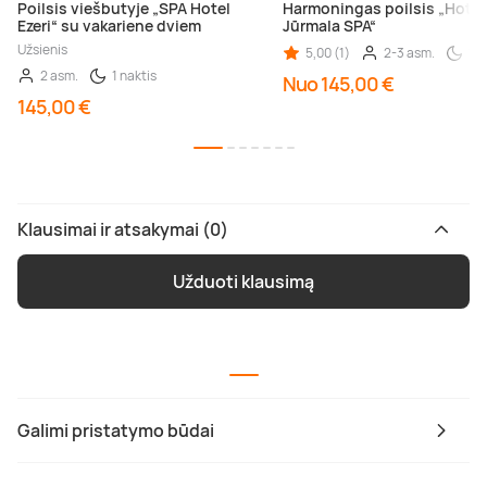
Poilsis viešbutyje „SPA Hotel
Harmoningas poilsis „Hotel
Ezeri“ su vakariene dviem
Jūrmala SPA“
Užsienis
5,00 (1)
2-3 asm.
1 n
2 asm.
1 naktis
Nuo 145,00 €
145,00 €
Klausimai ir atsakymai (0)
Užduoti klausimą
Galimi pristatymo būdai