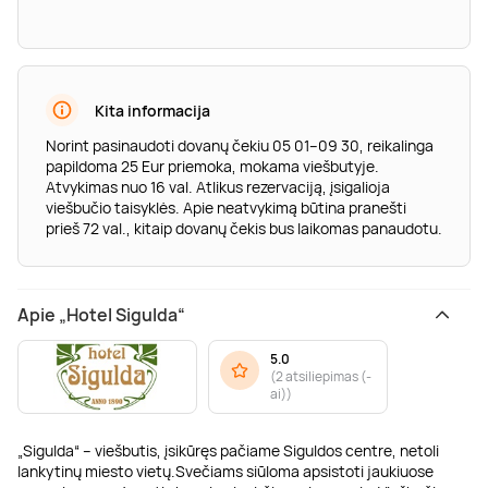
Kita informacija
Norint pasinaudoti dovanų čekiu 05 01–09 30, reikalinga
papildoma 25 Eur priemoka, mokama viešbutyje.
Atvykimas nuo 16 val. Atlikus rezervaciją, įsigalioja
viešbučio taisyklės. Apie neatvykimą būtina pranešti
prieš 72 val., kitaip dovanų čekis bus laikomas panaudotu.
Apie „Hotel Sigulda“
5.0
(
2 atsiliepimas (-
ai)
)
„Sigulda“ – viešbutis, įsikūręs pačiame Siguldos centre, netoli
lankytinų miesto vietų.Svečiams siūloma apsistoti jaukiuose