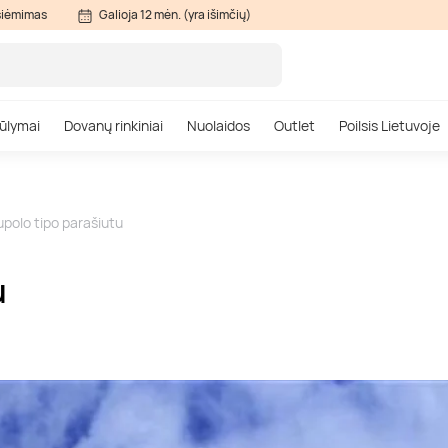
siėmimas
Galioja 12 mėn. (yra išimčių)
ūlymai
Dovanų rinkiniai
Nuolaidos
Outlet
Poilsis Lietuvoje
upolo tipo parašiutu
u