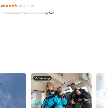
.0
· 2022-10-29
r šis komentaras buvo naudingas?
0
0
Prabangi
Pr