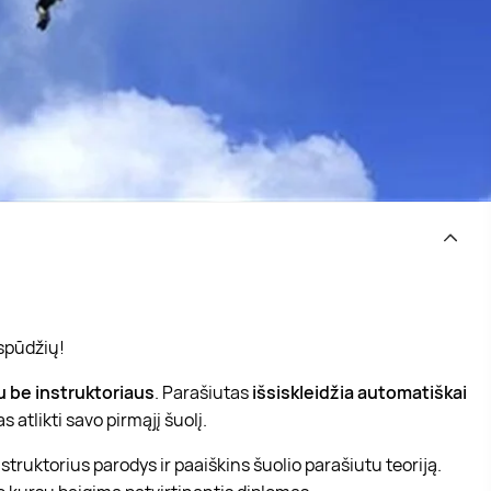
įspūdžių!
u be instruktoriaus
. Parašiutas
išsiskleidžia automatiškai
 atlikti savo pirmąjį šuolį.
nstruktorius parodys ir paaiškins šuolio parašiutu teoriją.