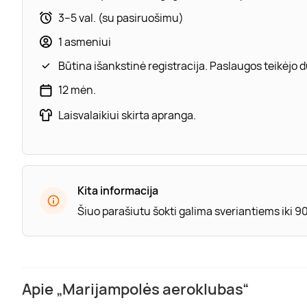
3–5 val. (su pasiruošimu)
1 asmeniui
Būtina išankstinė registracija. Paslaugos teikėjo
12 mėn.
Laisvalaikiui skirta apranga.
Kita informacija
Šiuo parašiutu šokti galima sveriantiems iki 90
Apie „Marijampolės aeroklubas“