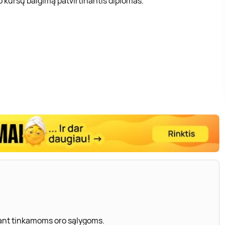
 kursų baigimą patvirtinantis diplomas.
 esant tinkamoms oro sąlygoms.