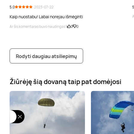
5.0
· 2023-07-22
5
Kaip nuostabu! Labai norejau išmėginti
A
Ar šis komentaras buvo naudingas?
0
0
Rodyti daugiau atsiliepimų
Žiūrėję šią dovaną taip pat domėjosi