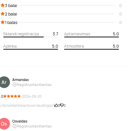
3 balai
0
2 balai
0
1 balas
0
Sklandi registracija
3.7
Aptarnavimas
5.0
Aplinka
5.0
Atmosfera
5.0
Armandas
Ar
Registruotas klientas
.0
· 2024-09-20
r šis komentaras buvo naudingas?
0
0
Osvaldas
Os
Registruotas klientas