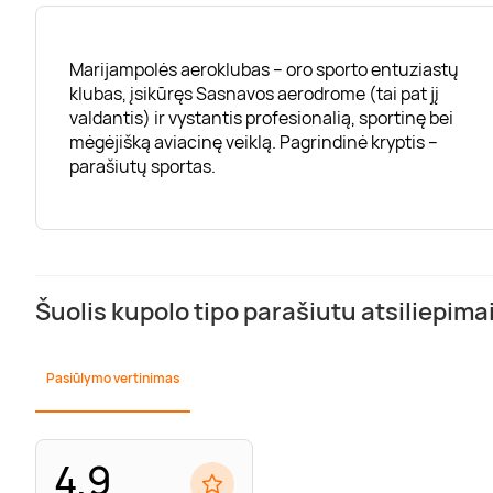
Marijampolės aeroklubas – oro sporto entuziastų
klubas, įsikūręs Sasnavos aerodrome (tai pat jį
valdantis) ir vystantis profesionalią, sportinę bei
mėgėjišką aviacinę veiklą. Pagrindinė kryptis –
parašiutų sportas.
Šuolis kupolo tipo parašiutu atsiliepimai
Pasiūlymo vertinimas
4.9