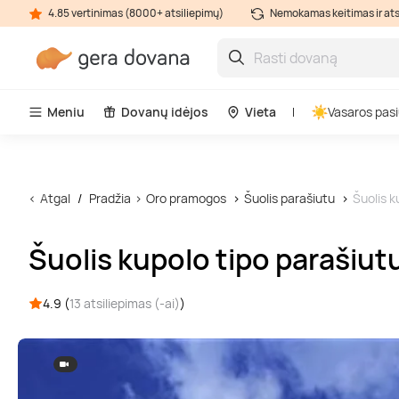
4.85 vertinimas (8000+ atsiliepimų)
Nemokamas keitimas ir at
Meniu
Dovanų idėjos
Vieta
Vasaros pasi
Atgal
Pradžia
Oro pramogos
Šuolis parašiutu
Šuolis k
Šuolis kupolo tipo parašiut
4.9 (
13 atsiliepimas (-ai)
)