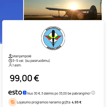
Marijampolė
3–5 val. (su pasiruošimu)
1 asm.
99,00
€
Nuo 30 €, 3 dalimis po 33,00 be pabrangimo!
Lojalumo programos nariams grįžta
4,95 €