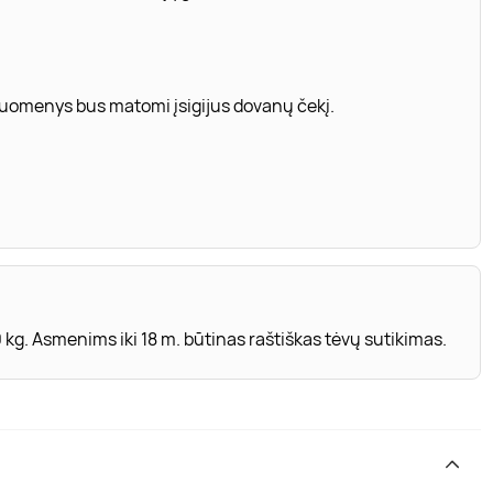
 duomenys bus matomi įsigijus dovanų čekį.
 kg. Asmenims iki 18 m. būtinas raštiškas tėvų sutikimas.