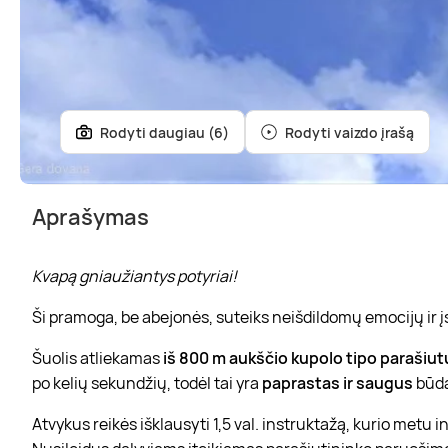
Rodyti daugiau (6)
Rodyti vaizdo įrašą
Aprašymas
Kvapą gniaužiantys potyriai!
Ši pramoga, be abejonės, suteiks neišdildomų emocijų ir 
Šuolis atliekamas
iš 800 m aukščio kupolo tipo parašiut
po kelių sekundžių, todėl tai yra
paprastas ir saugus
būdas
Atvykus reikės išklausyti 1,5 val. instruktažą, kurio metu i