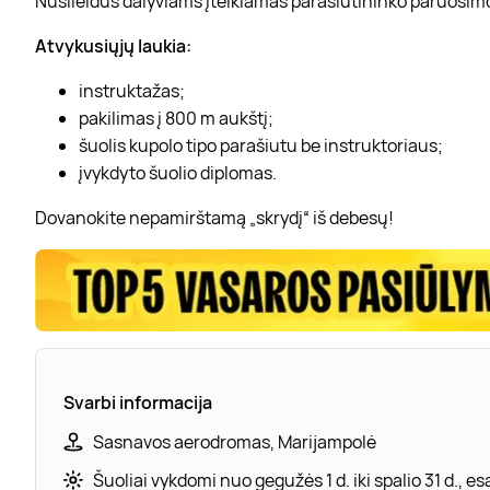
Nusileidus dalyviams įteikiamas parašiutininko paruošimo
Atvykusiųjų laukia:
instruktažas;
pakilimas į 800 m aukštį;
šuolis kupolo tipo parašiutu be instruktoriaus;
įvykdyto šuolio diplomas.
Dovanokite nepamirštamą „skrydį“ iš debesų!
Svarbi informacija
Sasnavos aerodromas, Marijampolė
Šuoliai vykdomi nuo gegužės 1 d. iki spalio 31 d.,