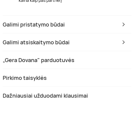
kaina kaip pas partnerį
Galimi pristatymo būdai
Galimi atsiskaitymo būdai
„Gera Dovana" parduotuvės
Pirkimo taisyklės
Dažniausiai užduodami klausimai