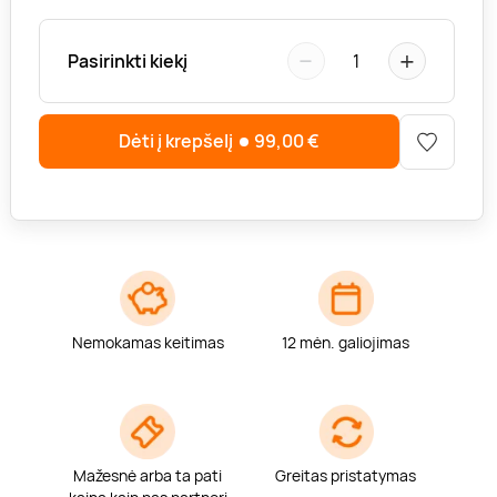
−
+
Pasirinkti kiekį
1
Dėti į krepšelį
99,00
€
Nemokamas keitimas
12 mėn. galiojimas
Mažesnė arba ta pati
Greitas pristatymas