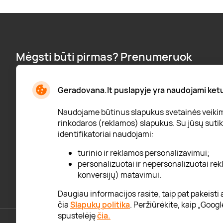
Mėgsti būti pirmas? Prenumeruok
naujienlaiškį:
Naujienos, pranešimai apie nuolaidas ir dar daugiau!
Geradovana.lt puslapyje yra naudojami ketur
Naudojame būtinus slapukus svetainės veikimui
rinkodaros (reklamos) slapukus. Su jūsų sutiki
identifikatoriai naudojami:
* Susipažinau su
privatumo politika
turinio ir reklamos personalizavimui;
personalizuotai ir nepersonalizuotai rekl
konversijų) matavimui.
Daugiau informacijos rasite, taip pat pakeisti a
čia
Slapukų politika
. Peržiūrėkite, kaip „Goo
spustelėję
čia.