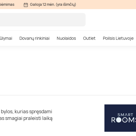
siėmimas
Galioja 12 mėn. (yra išimčių)
ūlymai
Dovanų rinkiniai
Nuolaidos
Outlet
Poilsis Lietuvoje
 bylos, kurias spręsdami
as smagiai praleisti laiką