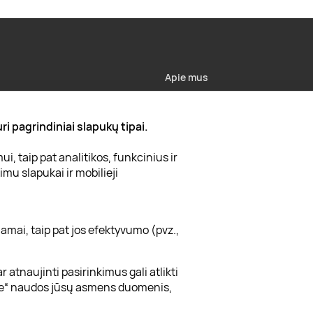
Apie mus
Apie „Gera Dovana“
i pagrindiniai slapukų tipai.
Lojalumo klubas
, taip pat analitikos, funkcinius ir
Karjera
mu slapukai ir mobilieji
Visi partneriai
Kontaktai
amai, taip pat jos efektyvumo (pvz.,
Tinklaraštis
r atnaujinti pasirinkimus gali atlikti
gle“ naudos jūsų asmens duomenis,