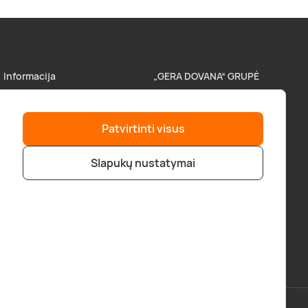
Informacija
„GERA DOVANA“ GRUPĖ
Parduotuvės
superprezenty.pl
Patvirtinti visus
Pristatymas
lieliskadavana.lv
Slapukų nustatymai
Atsiskaitymo būdai
bookitnow.lt
D.U.K
Verslo klientams
Tapkite partneriu
Pirkimo taisyklės
Privatumo politika
|
Svetainės medis