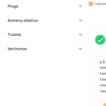
Lojalumo
Proga
Asmenų skaičius
Trukmė
Vertinimas
4.3
5 bal
4 bal
3 bal
2 bal
1 bal