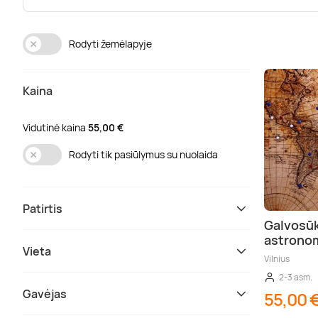
Rodyti žemėlapyje
Kaina
Vidutinė kaina
55,00 €
Rodyti tik pasiūlymus su nuolaida
Patirtis
Galvosūk
astrono
Vieta
Vilnius
2-3 asm.
Gavėjas
55,00 