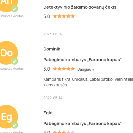
An
Detektyvinio žaidimo dovanų čekis
✔
5.0
istruotas klientas
2023-06-07
Dominik
Do
Pabėgimo kambarys „Faraono kapas“
✔
5.0
istruotas klientas
Daugiau
∨
Kambaris tikrai unikalus. Labai patiko. Vienintel
kiemo pusės.
2022-05-14
Eglė
Eg
Pabėgimo kambarys „Faraono kapas“
✔
3.0
istruotas klientas