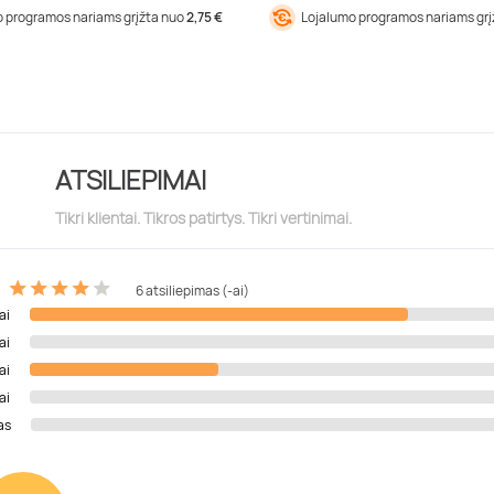
 programos nariams grįžta nuo
2,75 €
Lojalumo programos nariams gr
ATSILIEPIMAI
Tikri klientai. Tikros patirtys. Tikri vertinimai.
6 atsiliepimas (-ai)
ai
ai
ai
ai
as