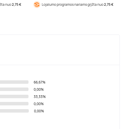
įžta nuo
2,75 €
Lojalumo programos nariams grįžta nuo
2,75 €
66,67%
0,00%
33,33%
0,00%
0,00%