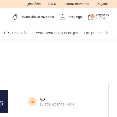
Įmonėms
D.U.K.
Pardavimo vietos
Pagalba
Krepšelis
0
Dovanų čekio savitarna
Prisijungti
0,00 €
SPA ir masažai
Restoranai ir degustacijos
Oro pramogos
V
4.3
(
6 atsiliepimas (-ai)
)