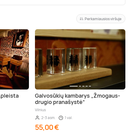
Perkamiausios viršuje
pleista
Galvosūkių kambarys „Žmogaus-
drugio pranašystė“
Vilnius
2-3 asm.
1 val.
55,00 €