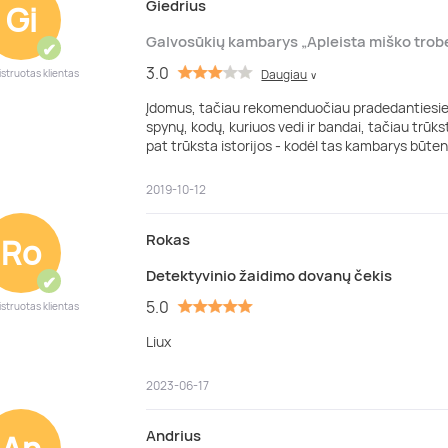
Giedrius
Gi
Galvosūkių kambarys „Apleista miško trob
✔
3.0
istruotas klientas
Daugiau
∨
Įdomus, tačiau rekomenduočiau pradedantiesiem
spynų, kodų, kuriuos vedi ir bandai, tačiau trūks
pat trūksta istorijos - kodėl tas kambarys būten
2019-10-12
Rokas
Ro
Detektyvinio žaidimo dovanų čekis
✔
5.0
istruotas klientas
Liux
2023-06-17
Andrius