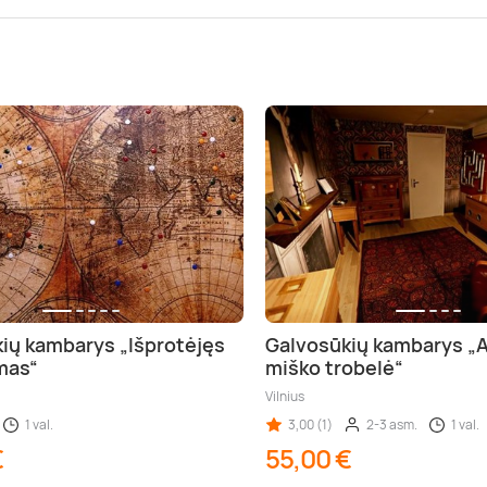
ių kambarys „Išprotėjęs
Galvosūkių kambarys „A
mas“
miško trobelė“
Vilnius
1 val.
3,00 (1)
2-3 asm.
1 val.
€
55,00 €