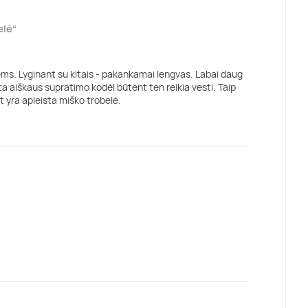
elė“
s. Lyginant su kitais - pakankamai lengvas. Labai daug
ta aiškaus supratimo kodėl būtent ten reikia vesti. Taip
t yra apleista miško trobelė.