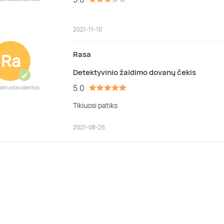
2021-11-10
Rasa
Ra
Detektyvinio žaidimo dovanų čekis
✔
5.0
istruotas klientas
Tikiuosi patiks
2021-08-25