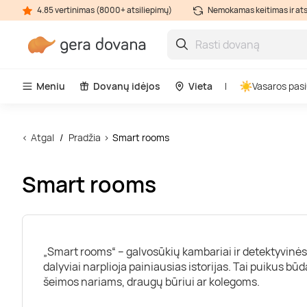
4.85 vertinimas (8000+ atsiliepimų)
Nemokamas keitimas ir at
Meniu
Dovanų idėjos
Vieta
Vasaros pasi
Atgal
Pradžia
Smart rooms
Smart rooms
„Smart rooms“ – galvosūkių kambariai ir detektyvinės
dalyviai narplioja painiausias istorijas. Tai puikus būd
šeimos nariams, draugų būriui ar kolegoms.