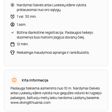
Nardymai Galvės arba Luokesų ežere vyksta
priklausomai nuo oro sąlygų.
1 val. 30 min.
1 asm.
Būtina išankstinė registracija. Paslaugos teikėjo
duomenys bus matomi įsigijus dovanų čekį.
12 mėn.
Reikalinga maudymosi apranga ir rankšluostis.
Kita informacija
Paslauga teikiama asmenims nuo 10 m. Nardymai Galvės
arba Luokesų ežere vyksta nuo gegužės vidurio iki rugsėjo
pabaigos, šaltuoju metų laiku nardoma Lazdynų baseine.
www.divinglithuania.com