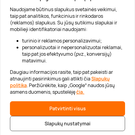
Apie „Gera Dovana“
Naudojame būtinus slapukus svetainės veikimui,
taip pat analitikos, funkcinius ir rinkodaros
Lojalumo klubas
(reklamos) slapukus. Su jūsų sutikimu slapukai ir
Karjera
mobilieji identifikatoriai naudojami:
Visi partneriai
turinio ir reklamos personalizavimui;
personalizuotai ir nepersonalizuotai reklamai,
Kontaktai
taip pat jos efektyvumo (pvz., konversijų)
Tinklaraštis
matavimui.
Daugiau informacijos rasite, taip pat pakeisti ar
atnaujinti pasirinkimus gali atlikti čia
Slapukų
Informacija
politika
. Peržiūrėkite, kaip „Google“ naudos jūsų
asmens duomenis, spustelėję
čia.
„GERA DOVANA“ GRUPĖ
Patvirtinti visus
|
|
2026 © UAB „Gera dovana“
info@geradovana.lt
05 205 2099
Slapukų nustatymai
Privatumo politika
|
Svetainės medis