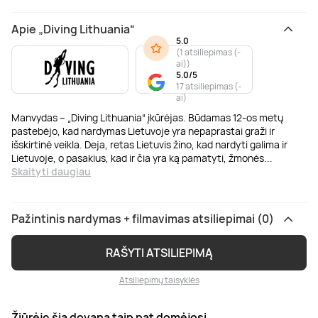
Apie „Diving Lithuania“
5.0
(
1 atsiliepimas (-
ai)
)
5.0/5
17 atsiliepimas (-
ai)
Manvydas – „Diving Lithuania“ įkūrėjas. Būdamas 12-os metų
pastebėjo, kad nardymas Lietuvoje yra nepaprastai graži ir
išskirtinė veikla. Deja, retas Lietuvis žino, kad nardyti galima ir
Lietuvoje, o pasakius, kad ir čia yra ką pamatyti, žmonės
...
Skaityti daugiau
Pažintinis nardymas + filmavimas atsiliepimai (0)
RAŠYTI ATSILIEPIMĄ
Atsiliepimų taisyklės
Žiūrėję šią dovaną taip pat domėjosi