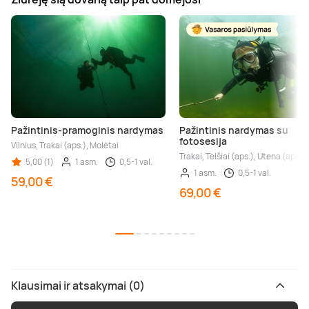
Pažintinis-pramoginis nardymas
Pažintinis nardymas su
fotosesija
Vilnius, Trakai (aps.), Molėtai
Trakai, Telšiai (aps.), Utena (aps.)
5,00 (1)
1 asm.
0,5-1 val.
1 asm.
0,5-1 val.
59,00 €
69,00 €
Klausimai ir atsakymai (0)