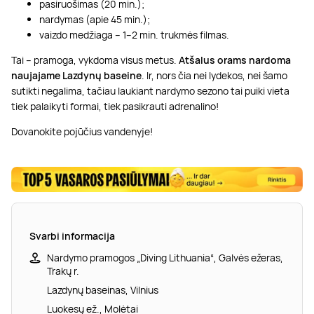
pasiruošimas (20 min.);
nardymas (apie 45 min.);
vaizdo medžiaga – 1–2 min. trukmės filmas.
Tai – pramoga, vykdoma visus metus.
Atšalus orams nardoma
naujajame Lazdynų baseine
. Ir, nors čia nei lydekos, nei šamo
sutikti negalima, tačiau laukiant nardymo sezono tai puiki vieta
tiek palaikyti formai, tiek pasikrauti adrenalino!
Dovanokite pojūčius vandenyje!
Svarbi informacija
Nardymo pramogos „Diving Lithuania“, Galvės ežeras,
Trakų r.
Lazdynų baseinas, Vilnius
Luokesų ež., Molėtai