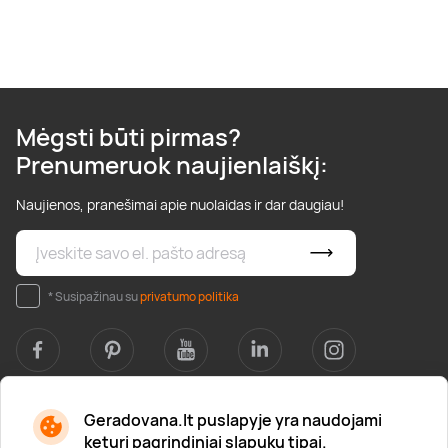
Mėgsti būti pirmas?
Prenumeruok naujienlaiškį:
Naujienos, pranešimai apie nuolaidas ir dar daugiau!
* Susipažinau su
privatumo politika
Geradovana.lt puslapyje yra naudojami
Apie mus
keturi pagrindiniai slapukų tipai.