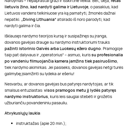
Nardymas – nepaprastai graži ir išskirtinė veikla. Bet, deja,
retas
lietuvis žino, kad nardyti galima ir Lietuvoje
, o pasakius, kad
Lietuvos vandens telkiniuose yra ką pamatyti, žmonės dažnai
nepatiki.
„Diving Lithuania“
atsirado iš noro parodyti, kad
nardyti galima ir čia.
Išklausęs nardymo teorijos kursą ir susipažinęs su įranga,
dovanos gavėjas drauge su nardymo instruktoriumi trauks
pažinti istorinio Galvės arba Luokesų ežero dugno
. Pramogoje
taip pat dalyvaus ir „operatorius“ – asmuo, kuris
su profesionalia
po vandeniu filmuojančia kamera įamžins tiek pasiruošimo
,
tiek nardymo akimirkas. Jei pasiseks, dovanos gavėjas netgi turės
galimybę įsiamžinti su lydeka ar ešeriu!
Nesvarbu, ar dovanos gavėjas bus patyręs nardytojas, ar tik
smalsus entuziastas:
visos pramogos metu jį lydės patyręs
nardymo instruktorius
, kuris leis saugiai stebėti ir grožėtis
užburiančiu povandeniniu pasauliu.
Atvykusiųjų laukia
:
instruktažas (apie 20 min.);