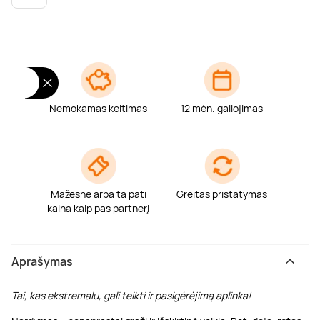
Poilsis dvaruose ir pilyse
Masažų kompleksai
Kitos vandens pramogos
Nemokamas keitimas
12 mėn. galiojimas
Mažesnė arba ta pati
Greitas pristatymas
kaina kaip pas partnerį
Aprašymas
Tai, kas ekstremalu, gali teikti ir pasigėrėjimą aplinka!