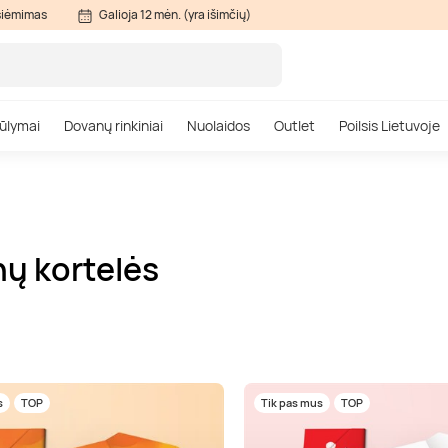
siėmimas
Galioja 12 mėn. (yra išimčių)
ūlymai
Dovanų rinkiniai
Nuolaidos
Outlet
Poilsis Lietuvoje
nų kortelės
s
TOP
Tik pas mus
TOP