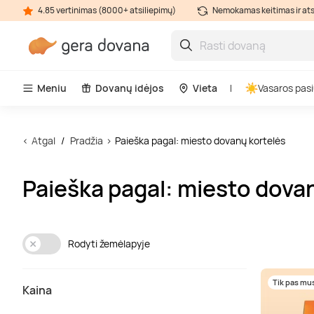
4.85 vertinimas (8000+ atsiliepimų)
Nemokamas keitimas ir at
Meniu
Dovanų idėjos
Vieta
Vasaros pasi
Atgal
Pradžia
Paieška pagal: miesto dovanų kortelės
Paieška pagal: miesto dova
Rodyti žemėlapyje
Tik pas mu
Kaina