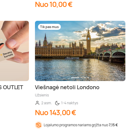
Nuo 10,00 €
Tik pas mus
US OUTLET
Viešnagė netoli Londono
Užsienis
2 asm.
1-4 naktys
Nuo 143,00 €
Lojalumo programos nariams grįžta nuo
7,15 €