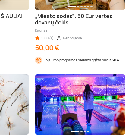
 ŠIAULIAI
„Miesto sodas“: 50 Eur vertės
dovanų čekis
Kaunas
5,00 (1)
Neribojama
50,00 €
Lojalumo programos nariams grįžta nuo
2,50 €