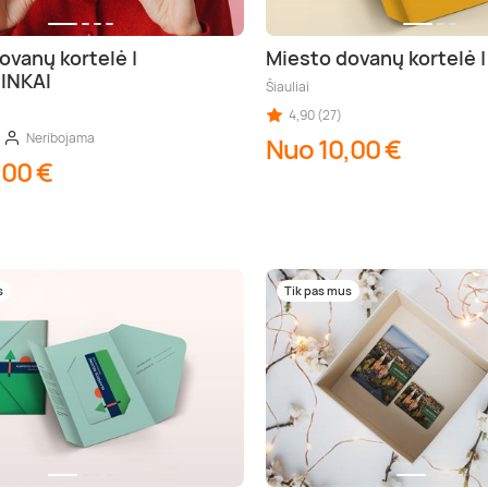
ovanų kortelė |
Miesto dovanų kortelė |
INKAI
Šiauliai
4,90 (27)
Neribojama
Nuo 10,00 €
,00 €
s
Tik pas mus