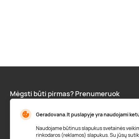
Mėgsti būti pirmas? Prenumeruok
naujienlaiškį:
Naujienos, pranešimai apie nuolaidas ir dar daugiau!
Geradovana.lt puslapyje yra naudojami ketur
Naudojame būtinus slapukus svetainės veikimui
rinkodaros (reklamos) slapukus. Su jūsų sutiki