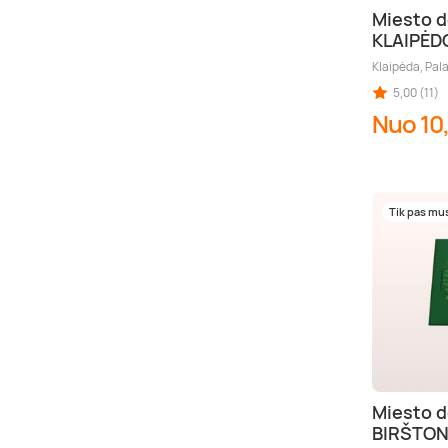
Miesto d
KLAIPĖD
Klaipėda, Pal
5,00 (11)
Nuo 10
Tik pas mu
Miesto d
BIRŠTO