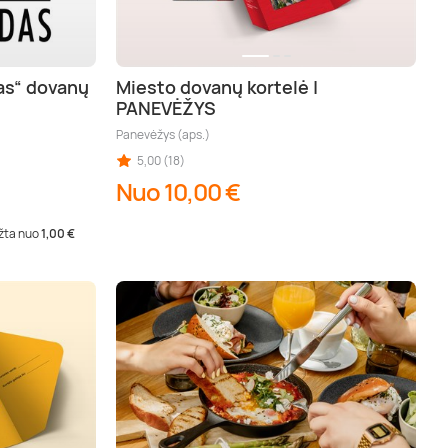
as“ dovanų
Miesto dovanų kortelė |
PANEVĖŽYS
Panevėžys (aps.)
5,00 (18)
Nuo 10,00 €
įžta nuo
1,00 €