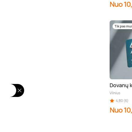
Nuo 10
Tik pas mu
Dovanų k
Vilnius
4,80 (6)
Nuo 10