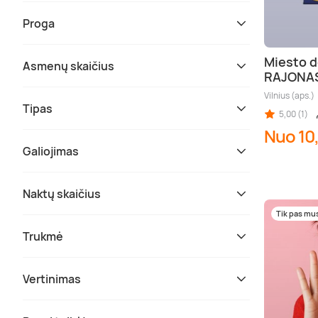
Proga
Miesto d
Asmenų skaičius
RAJONA
Vilnius (aps.)
Tipas
5,00 (1)
Nuo 10
Galiojimas
Naktų skaičius
Tik pas mu
Trukmė
Vertinimas