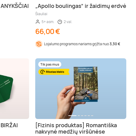
| ANYKŠČIAI
„Apollo boulingas“ ir žaidimų erdvė
Šiauliai
5+ asm.
2 val.
66,00 €
Lojalumo programos nariams grįžta nuo
3,30 €
Tik pas mus
 BIRŽAI
[Fizinis produktas] Romantiška
nakvynė medžių viršūnėse