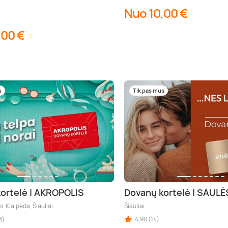
Nuo 10,00 €
,00 €
s
Tik pas mus
ortelė | AKROPOLIS
Dovanų kortelė | SAUL
s, Klaipėda, Šiauliai
Šiauliai
8)
4,90 (14)