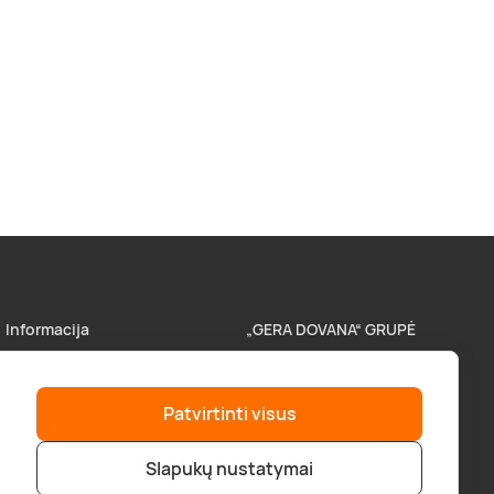
Informacija
„GERA DOVANA“ GRUPĖ
Parduotuvės
superprezenty.pl
Patvirtinti visus
Pristatymas
lieliskadavana.lv
Slapukų nustatymai
Atsiskaitymo būdai
bookitnow.lt