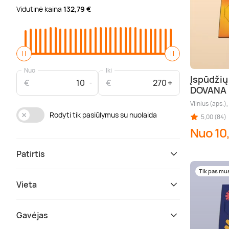
Vidutinė kaina
132,79 €
Nuo
Iki
Įspūdžių
€
€
DOVANA
Vilnius (aps.)
Rodyti tik pasiūlymus su nuolaida
5,00 (84)
Nuo 10
Patirtis
Tik pas mu
Vieta
Gavėjas