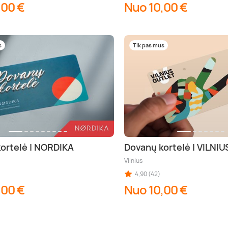
,00 €
Nuo 10,00 €
s
Tik pas mus
ortelė | NORDIKA
Dovanų kortelė | VILNI
Vilnius
4,90 (42)
,00 €
Nuo 10,00 €