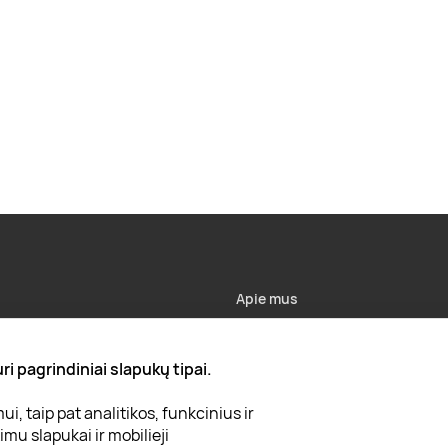
Apie mus
Apie „Gera Dovana“
i pagrindiniai slapukų tipai.
Lojalumo klubas
, taip pat analitikos, funkcinius ir
Karjera
mu slapukai ir mobilieji