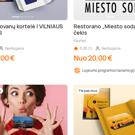
ovanų kortelė | VILNIAUS
Restorano „Miesto sod
S
čekis
Kaunas
Neribojama
5,00 (1)
Neribojama
,00 €
Nuo 20,00 €
Lojalumo programos nariams gr
s
Tik pas mus