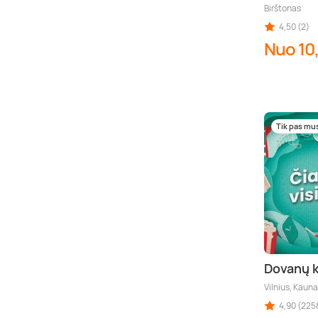
Birštonas
4,50 (2)
Nuo 10
Tik pas mu
Dovanų k
Vilnius, Kauna
4,90 (225