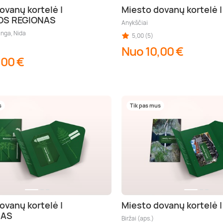
ovanų kortelė |
Miesto dovanų kortelė 
OS REGIONAS
Anykščiai
anga, Nida
5,00 (5)
Nuo 10,00 €
,00 €
s
Tik pas mus
ovanų kortelė |
Miesto dovanų kortelė |
NAS
Biržai (aps.)