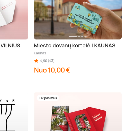
 VILNIUS
Miesto dovanų kortelė | KAUNAS
Kaunas
tonas (aps.), Trakai (aps.), Šiauliai (aps.), Kupiškis (aps.), Panevėžys (aps.), Biržai 
4,90 (43)
Nuo 10,00 €
Tik pas mus