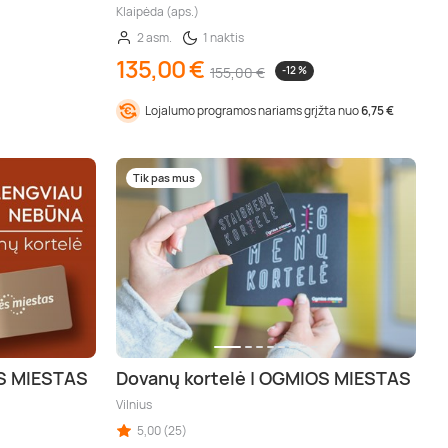
Klaipėda (aps.)
2 asm.
1 naktis
135,00 €
155,00 €
-12 %
Lojalumo programos nariams grįžta nuo
6,75 €
Tik pas mus
ĖS MIESTAS
Dovanų kortelė | OGMIOS MIESTAS
Vilnius
5,00 (25)