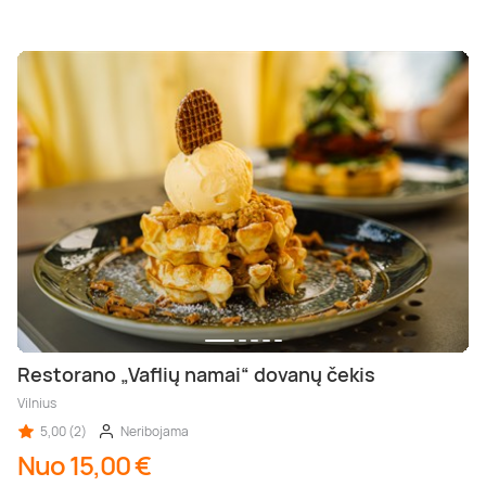
Restorano „Vaflių namai“ dovanų čekis
Vilnius
5,00 (2)
Neribojama
Nuo 15,00 €