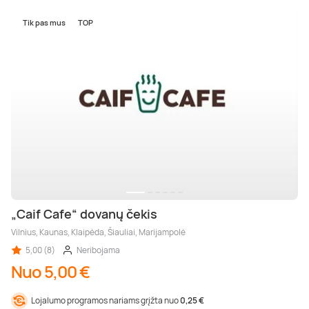
Tik pas mus
TOP
„Caif Cafe“ dovanų čekis
Vilnius, Kaunas, Klaipėda, Šiauliai, Marijampolė
5,00 (8)
Neribojama
Nuo 5,00 €
Lojalumo programos nariams grįžta nuo
0,25 €