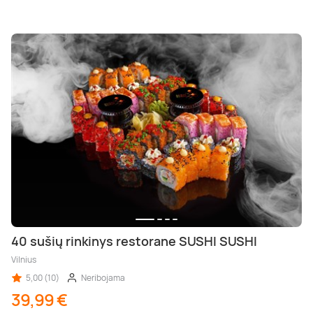
40 sušių rinkinys restorane SUSHI SUSHI
Vilnius
5,00 (10)
Neribojama
39,99 €