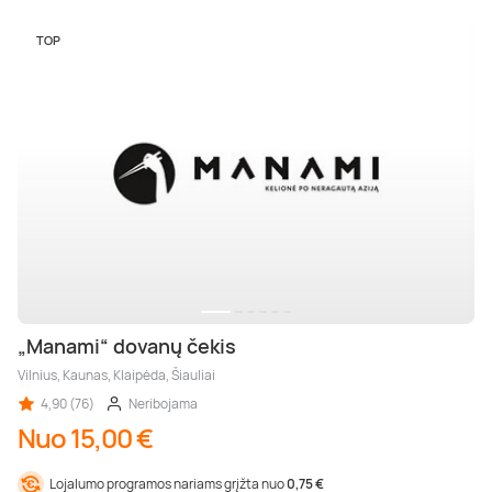
Poilsis dvaruose ir pilyse
Masažų kompleksai
Kitos vandens pramogos
TOP
„Manami“ dovanų čekis
Vilnius, Kaunas, Klaipėda, Šiauliai
4,90 (76)
Neribojama
Nuo 15,00 €
Lojalumo programos nariams grįžta nuo
0,75 €