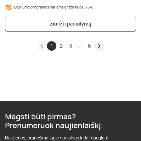
Lojalumo programos nariams grįžta nuo
0,75 €
Žiūrėti pasiūlymą
1
2
3
...
6
Mėgsti būti pirmas?
Prenumeruok naujienlaiškį:
Naujienos, pranešimai apie nuolaidas ir dar daugiau!