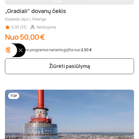
„Gradiali“ dovanų čekis
Klaipėda (aps.), Palanga
5,00 (33)
Neribojama
Nuo 50,00 €
Lojalumo programos nariams grįžta nuo
2,50 €
Žiūrėti pasiūlymą
TOP