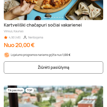
Kartveliški chačapuri sočiai vakarienei
Vilnius, Kaunas
4,90 (48)
Neribojama
Nuo 20,00 €
Lojalumo programos nariams grįžta nuo
1,00 €
Žiūrėti pasiūlymą
Tik pas mus
TOP