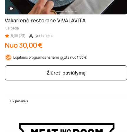
Vakarienė restorane VIVALAVITA
Klaipėda
5,00 (23)
Neribojama
Nuo 30,00 €
Lojalumo programos nariams grįžta nuo
1,50 €
Žiūrėti pasiūlymą
Tik pas mus