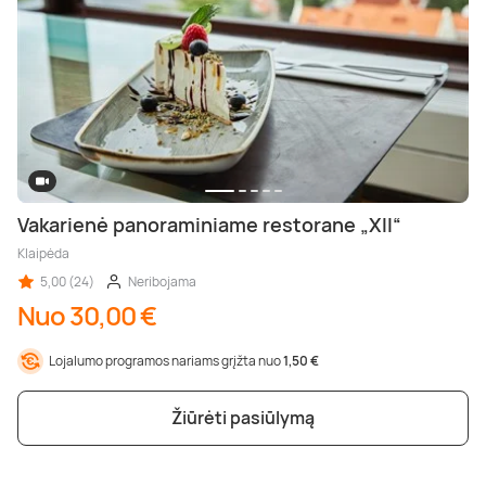
Vakarienė panoraminiame restorane „XII“
Klaipėda
5,00 (24)
Neribojama
Nuo 30,00 €
Lojalumo programos nariams grįžta nuo
1,50 €
Žiūrėti pasiūlymą