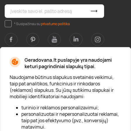
* Susipažinau su
privatumo politika
Geradovana.lt puslapyje yra naudojami
Apie mus
keturi pagrindiniai slapukų tipai.
Apie „Gera Dovana“
Naudojame būtinus slapukus svetainės veikimui,
taip pat analitikos, funkcinius ir rinkodaros
Lojalumo klubas
(reklamos) slapukus. Su jūsų sutikimu slapukai ir
Karjera
mobilieji identifikatoriai naudojami:
Visi partneriai
turinio ir reklamos personalizavimui;
personalizuotai ir nepersonalizuotai reklamai,
Kontaktai
taip pat jos efektyvumo (pvz., konversijų)
Tinklaraštis
matavimui.