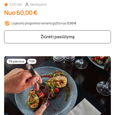
5,00 (56)
Neribojama
Nuo 60,00 €
Lojalumo programos nariams grįžta nuo
3,00 €
Žiūrėti pasiūlymą
Tik pas mus
TOP