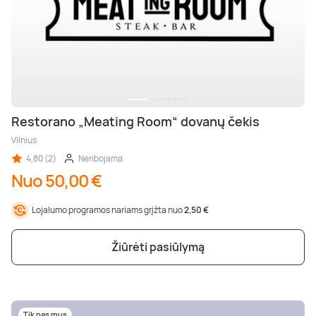
Restorano „Meating Room“ dovanų čekis
Vilnius
4,80 (2)
Neribojama
Nuo 50,00 €
Lojalumo programos nariams grįžta nuo
2,50 €
Žiūrėti pasiūlymą
Tik pas mus