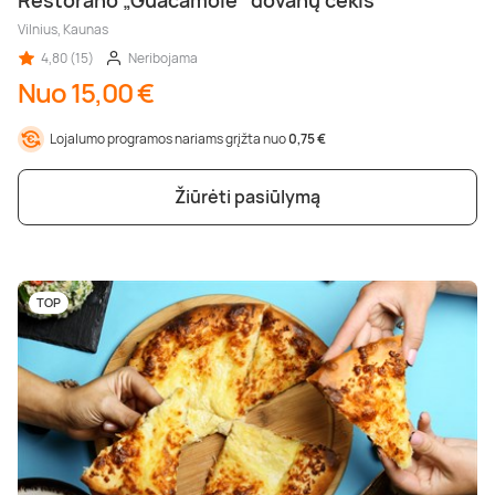
Restorano „Guacamole“ dovanų čekis
Vilnius, Kaunas
4,80 (15)
Neribojama
Nuo 15,00 €
Lojalumo programos nariams grįžta nuo
0,75 €
Žiūrėti pasiūlymą
TOP