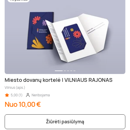
Miesto dovanų kortelė | VILNIAUS RAJONAS
Vilnius (aps.)
5,00 (1)
Neribojama
Nuo 10,00 €
Žiūrėti pasiūlymą