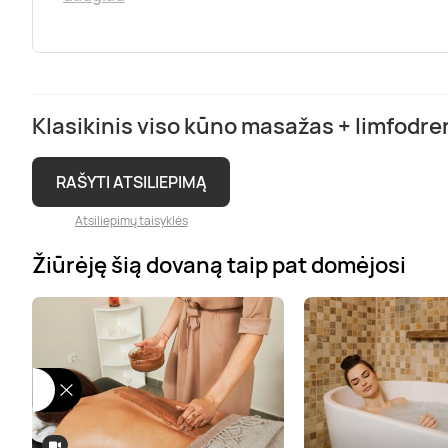
Klasikinis viso kūno masažas + limfodre
RAŠYTI ATSILIEPIMĄ
Atsiliepimų taisyklės
Žiūrėję šią dovaną taip pat domėjosi