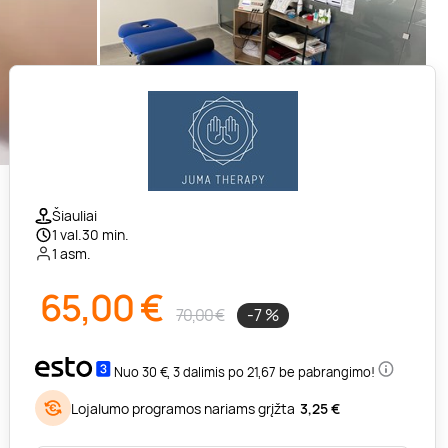
Šiauliai
1 val.30 min.
1 asm.
65,00
€
70,00 €
-7 %
Nuo 30 €, 3 dalimis po 21,67 be pabrangimo!
Lojalumo programos nariams grįžta
3,25 €