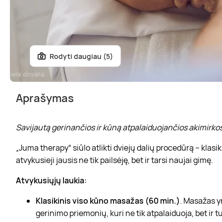
Rodyti daugiau (5)
Aprašymas
Savijautą gerinančios ir kūną atpalaiduojančios akimirko
„Juma therapy“ siūlo atlikti dviejų dalių procedūrą – klas
atvykusieji jausis ne tik pailsėję, bet ir tarsi naujai gimę.
Atvykusiųjų laukia:
Klasikinis viso kūno masažas (60 min.)
. Masažas y
gerinimo priemonių, kuri ne tik atpalaiduoja, bet ir 