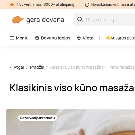
4.85 vertinimas (8000+ atsiliepimų)
Nemokamas keitimas ir at
Meniu
Dovanų idėjos
Vieta
Vasaros pasi
Atgal
Pradžia
Klasikinis viso kūno masažas + limfodrenažas
Klasikinis viso kūno masaža
Rezervacija internetu