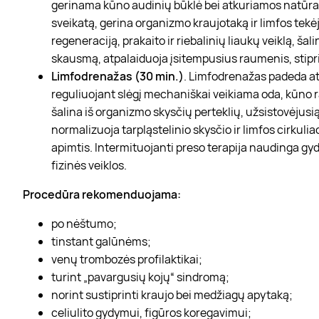
gerinama kūno audinių būklė bei atkuriamos natūral
sveikatą, gerina organizmo kraujotaką ir limfos tekė
regeneraciją, prakaito ir riebalinių liaukų veiklą, ša
skausmą, atpalaiduoja įsitempusius raumenis, stipr
Limfodrenažas (30 min.)
. Limfodrenažas padeda at
reguliuojant slėgį mechaniškai veikiama oda, kūno 
šalina iš organizmo skysčių perteklių, užsistovėjusi
normalizuoja tarpląstelinio skysčio ir limfos cirkul
apimtis. Intermituojanti preso terapija naudinga g
fizinės veiklos.
Procedūra rekomenduojama:
po nėštumo;
tinstant galūnėms;
venų trombozės profilaktikai;
turint „pavargusių kojų“ sindromą;
norint sustiprinti kraujo bei medžiagų apytaką;
celiulito gydymui, figūros koregavimui;