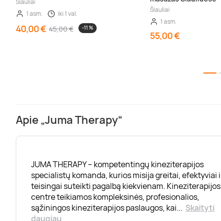
Šiauliai
Šiauliai
1 asm.
iki 1 val.
1 asm.
40,00 €
45,00 €
-11 %
55,00 €
Apie „Juma Therapy“
JUMA THERAPY – kompetentingų kineziterapijos
specialistų komanda, kurios misija greitai, efektyviai i
teisingai suteikti pagalbą kiekvienam. Kineziterapijos
centre teikiamos kompleksinės, profesionalios,
sąžiningos kineziterapijos paslaugos, kai
...
Skaityti
daugiau