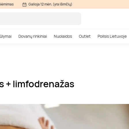
siėmimas
Galioja 12 mėn. (yra išimčių)
ūlymai
Dovanų rinkiniai
Nuolaidos
Outlet
Poilsis Lietuvoje
s + limfodrenažas