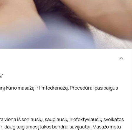
s!
ikinį kūno masažą ir limfodrenažą. Procedūrai pasibaigus
ra viena iš seniausių, saugiausių ir efektyviausių sveikatos
turi daug teigiamos įtakos bendrai savijautai. Masažo metu