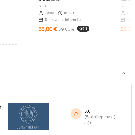
Šiauliai
Šiauliai
1 asm.
iki 1 val.
1 as
Rezervacija internetu
Reze
55,00 €
35,00
69,00 €
-20 %
r
5.0
(
5 atsiliepimas (-
ai)
)