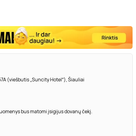
7A (viešbutis „Suncity Hotel“), Šiauliai
 duomenys bus matomi įsigijus dovanų čekį.