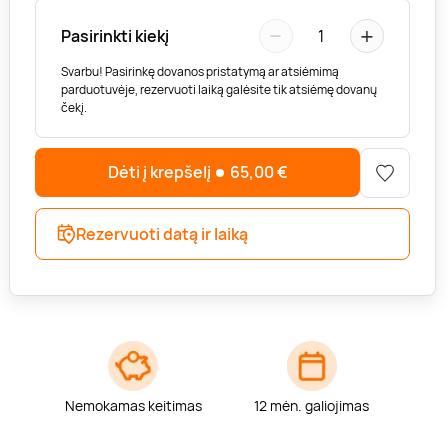
−
+
Pasirinkti kiekį
1
Svarbu! Pasirinkę dovanos pristatymą ar atsiėmimą
parduotuvėje, rezervuoti laiką galėsite tik atsiėmę dovanų
čekį.
Dėti į krepšelį
65,00
€
Rezervuoti datą ir laiką
Nemokamas keitimas
12 mėn. galiojimas