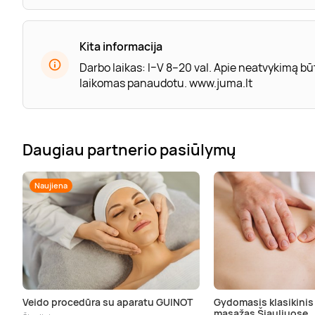
Kita informacija
Darbo laikas: I–V 8–20 val. Apie neatvykimą būt
laikomas panaudotu. www.juma.lt
Daugiau partnerio pasiūlymų
Naujiena
Veido procedūra su aparatu GUINOT
Gydomasis klasikinis
masažas Šiauliuose