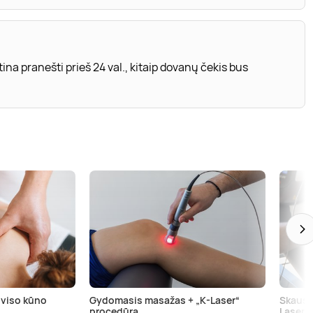
ina pranešti prieš 24 val., kitaip dovanų čekis bus
 viso kūno
Gydomasis masažas + „K-Laser“
Skausm
procedūra
Laser“