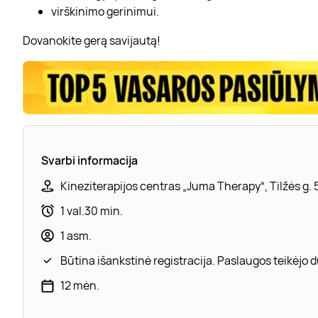
virškinimo gerinimui.
Dovanokite gerą savijautą!
Svarbi informacija
Kineziterapijos centras „Juma Therapy“, Tilžės g. 5
1 val.30 min.
1 asm.
Būtina išankstinė registracija. Paslaugos teikėjo
12 mėn.