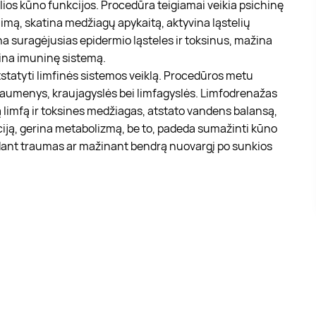
ios kūno funkcijos. Procedūra teigiamai veikia psichinę
jimą, skatina medžiagų apykaitą, aktyvina ląstelių
lina suragėjusias epidermio ląsteles ir toksinus, mažina
ina imuninę sistemą.
statyti limfinės sistemos veiklą. Procedūros metu
raumenys, kraujagyslės bei limfagyslės. Limfodrenažas
ą limfą ir toksines medžiagas, atstato vandens balansą,
iaciją, gerina metabolizmą, be to, padeda sumažinti kūno
ydant traumas ar mažinant bendrą nuovargį po sunkios