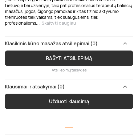
Lietuvoje bei užsienyje, taip pat profesionalius terapeutų baliečių
masažus, jogos, čigongo pamokas ir kitas fizinio aktyvumo
treniruotes tiek vaikams, tiek suaugusiems, tiek
profesionaliems
...
Skaityti daugiau
Klasikinis kūno masažas atsiliepimai (0)
RAŠYTI ATSILIEPIMĄ
Atsiliepimų taisyklės
Klausimai ir atsakymai (0)
Užduoti klausimą