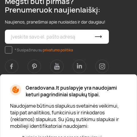
Mėgsti būti pirmas?
Prenumeruok naujienlaiškį:
Naujienos, pranešimai apie nuolaidas ir dar daugiau!
* Susipažinau su
privatumo politika
Geradovana.lt puslapyje yra naudojami
Apie mus
keturi pagrindiniai slapukų tipai.
Apie „Gera Dovana“
Naudojame būtinus slapukus svetainės veikimui,
taip pat analitikos, funkcinius ir rinkodaros
Lojalumo klubas
(reklamos) slapukus. Su jūsų sutikimu slapukai ir
Karjera
mobilieji identifikatoriai naudojami:
Visi partneriai