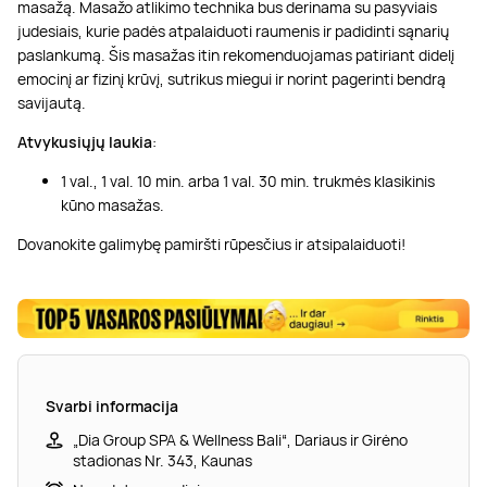
masažą. Masažo atlikimo technika bus derinama su pasyviais
judesiais, kurie padės atpalaiduoti raumenis ir padidinti sąnarių
paslankumą. Šis masažas itin rekomenduojamas patiriant didelį
emocinį ar fizinį krūvį, sutrikus miegui ir norint pagerinti bendrą
savijautą.
Atvykusiųjų laukia
:
1 val., 1 val. 10 min. arba 1 val. 30 min. trukmės klasikinis
kūno masažas.
Dovanokite galimybę pamiršti rūpesčius ir atsipalaiduoti!
Svarbi informacija
„Dia Group SPA & Wellness Bali“, Dariaus ir Girėno
stadionas Nr. 343, Kaunas