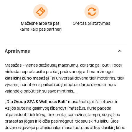
Mažesnė arba ta pati
Greitas pristatymas
kaina kaip pas partnerį
Aprašymas
Masažas – vienas didžiausių malonumų, koks tik gali būti. Todėl
niekada neprašausite pro šalį padovanoję artimam žmogui
klasikinį kūno masažą
! Tai universali dovana tiek moterims, tiek
vyrams, norintiems pailsėti po įtemptos darbo dienos ir nors
valandėlę pabūti tik su savo mintimis...
„Dia Group SPA & Wellness Bali“
masažuotojai iš Lietuvos ir
Azijos suteikia galimybę išbandyti masažus, kurie padeda
atpalaiduoti tiek kūną, tiek protą, sumažina įtampą, sugrąžina
prarastas jėgas ir leidžia pasimėgauti tik sau skirtu laiku. Šios
dovanos gavėjui profesionalus masažuotojas atliks klasikinį kūno