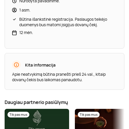
Nurodyta pavadinime.
1 asm.
Būtina išankstinė registracija. Paslaugos teikėjo
duomenys bus matomi įsigijus dovanų čekį.
12 mėn.
Kita informacija
Apie neatvykimą būtina pranešti prieš 24 val., kitaip
dovanų čekis bus laikomas panaudotu.
Daugiau partnerio pasiūlymų
Tik pas mus
Tik pas mus