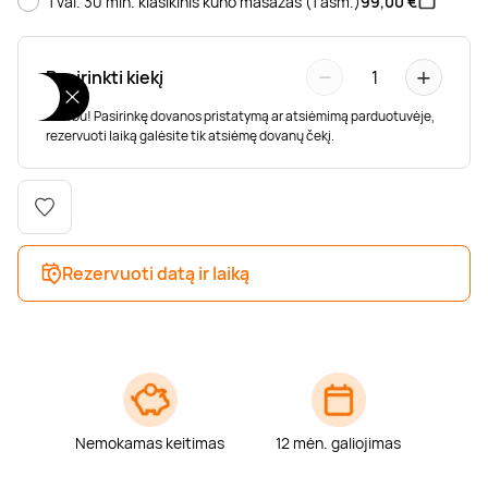
1 val. 30 min. klasikinis kūno masažas (1 asm.)
99,00
€
Poilsis dvaruose ir pilyse
Masažų kompleksai
Kitos vandens pramogos
−
+
Pasirinkti kiekį
1
Svarbu! Pasirinkę dovanos pristatymą ar atsiėmimą parduotuvėje,
rezervuoti laiką galėsite tik atsiėmę dovanų čekį.
Rezervuoti datą ir laiką
Nemokamas keitimas
12 mėn. galiojimas