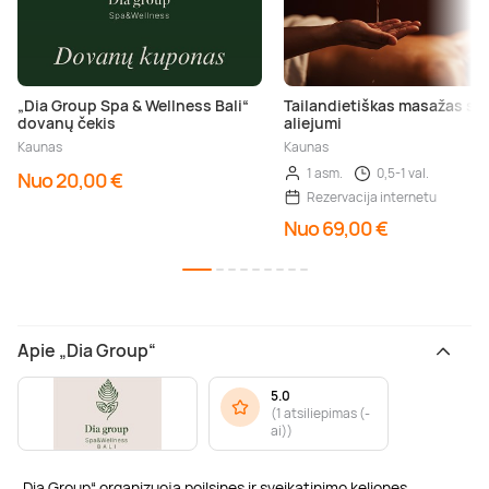
„Dia Group Spa & Wellness Bali“
Tailandietiškas masažas su
dovanų čekis
aliejumi
Kaunas
Kaunas
1 asm.
0,5-1 val.
Nuo 20,00 €
Rezervacija internetu
Nuo 69,00 €
Apie „Dia Group“
5.0
(
1 atsiliepimas (-
ai)
)
„Dia Group“ organizuoja poilsines ir sveikatinimo keliones