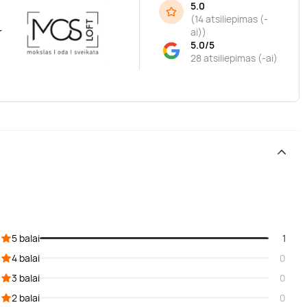
5.0
(
14 atsiliepimas (-
r
ai)
)
5.0/5
28 atsiliepimas (-ai)
5 balai
1
4 balai
0
3 balai
0
2 balai
0