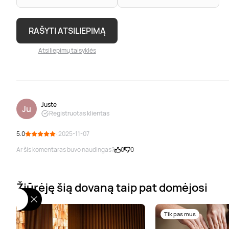
RAŠYTI ATSILIEPIMĄ
Atsiliepimų taisyklės
Justė
Ju
Registruotas klientas
5.0
· 2025-11-07
Ar šis komentaras buvo naudingas?
0
0
Žiūrėję šią dovaną taip pat domėjosi
Tik pas mus