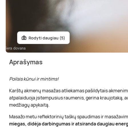
Rodyti daugiau (5)
Aprašymas
Poilsis kūnui ir mintims
!
Karštų akmenų masažas atliekamas pašildytais akmenimis,
atpalaiduoja įsitempusius raumenis, gerina kraujotaką, a
medžiagų apykaitą.
Masažo metu reflektorinių taškų spaudimas ir masažavimas
miegas, didėja darbingumas ir atsiranda daugiau energ