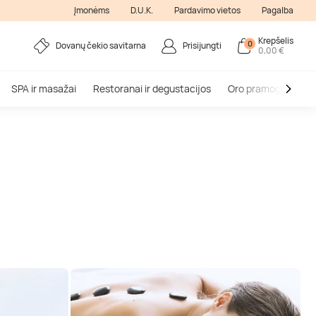
Įmonėms
D.U.K.
Pardavimo vietos
Pagalba
Krepšelis
0
Dovanų čekio savitarna
Prisijungti
0,00 €
SPA ir masažai
Restoranai ir degustacijos
Oro pramogos
V