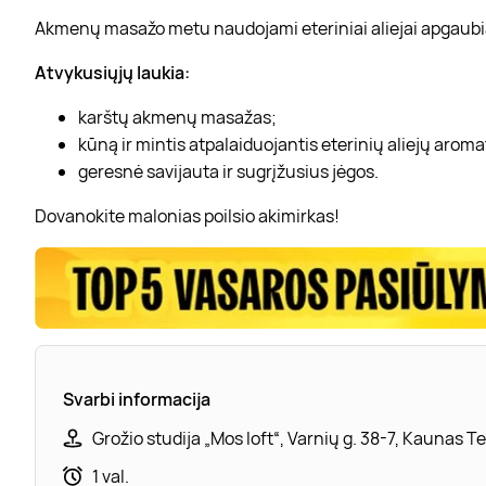
Akmenų masažo metu naudojami eteriniai aliejai apgaubia ma
Atvykusiųjų laukia:
karštų akmenų masažas;
kūną ir mintis atpalaiduojantis eterinių aliejų aroma
geresnė savijauta ir sugrįžusius jėgos.
Dovanokite malonias poilsio akimirkas!
Svarbi informacija
Grožio studija „Mos loft“, Varnių g. 38-7, Kaunas Tel
1 val.