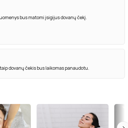
 duomenys bus matomi įsigijus dovanų čekį.
 kitaip dovanų čekis bus laikomas panaudotu.