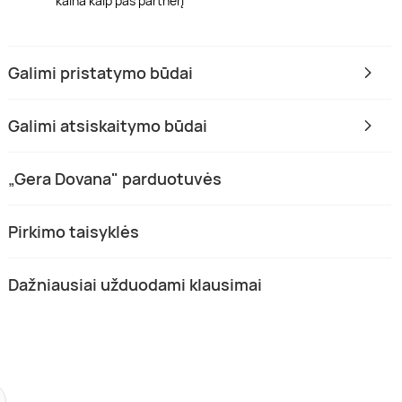
kaina kaip pas partnerį
Galimi pristatymo būdai
Galimi atsiskaitymo būdai
„Gera Dovana" parduotuvės
Pirkimo taisyklės
Dažniausiai užduodami klausimai