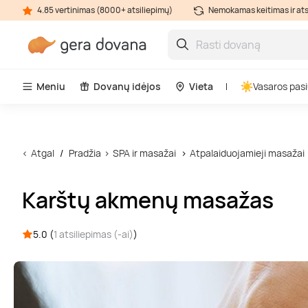
4.85 vertinimas (8000+ atsiliepimų)
Nemokamas keitimas ir at
Meniu
Dovanų idėjos
Vieta
Vasaros pasi
Atgal
Pradžia
SPA ir masažai
Atpalaiduojamieji masažai
Karštų akmenų masažas
5.0 (
1 atsiliepimas (-ai)
)