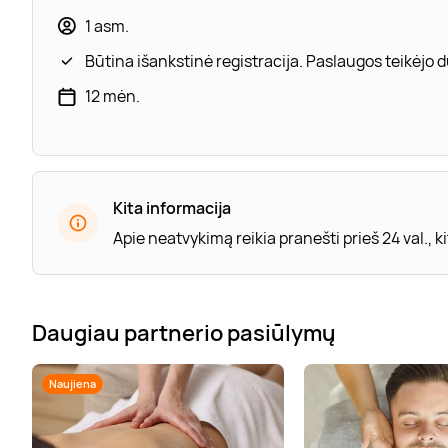
1 asm.
Būtina išankstinė registracija. Paslaugos teikėjo
12 mėn.
Kita informacija
Apie neatvykimą reikia pranešti prieš 24 val.,
Daugiau partnerio pasiūlymų
Naujiena