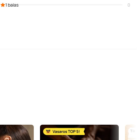
1 balas
0
Tik p