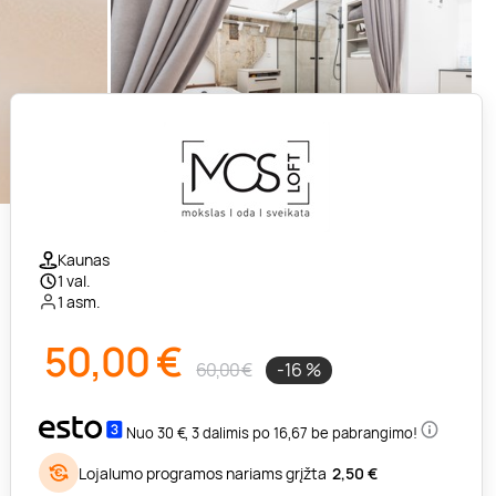
Kaunas
1 val.
1 asm.
50,00
€
60,00 €
-16 %
Nuo 30 €, 3 dalimis po 16,67 be pabrangimo!
Lojalumo programos nariams grįžta
2,50 €