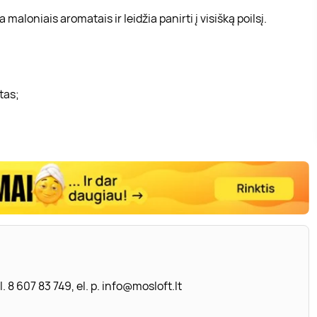
loniais aromatais ir leidžia panirti į visišką poilsį.
tas;
. 8 607 83 749, el. p.
info@mosloft.lt