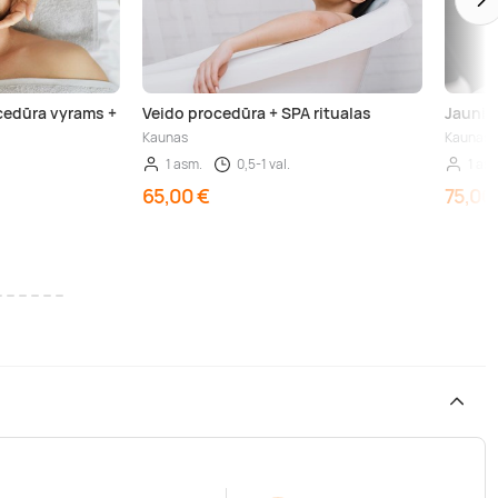
ocedūra vyrams +
Veido procedūra + SPA ritualas
Jaunin
Kaunas
Kaunas
1 asm.
0,5-1 val.
1 as
65,00 €
75,00