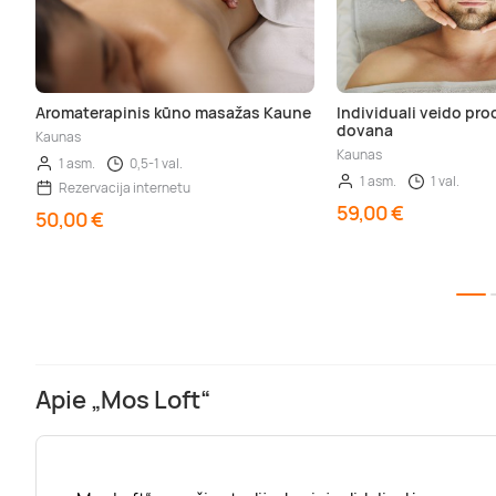
Aromaterapinis kūno masažas Kaune
Individuali veido pr
dovana
Kaunas
Kaunas
1 asm.
0,5-1 val.
1 asm.
1 val.
Rezervacija internetu
59,00 €
50,00 €
Apie „Mos Loft“