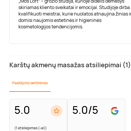
„Mos Loft“ – grožio studija, kurioje didelis dėmesys
skiriamas kliento sveikatai ir emocijai. Studijoje dirba
kvalifikuoti meistrai, kurie nuolatos atnaujina žinias i
domisi naujomis estetinės ir higieninės
kosmetologijos tendencijomis.
Karštų akmenų masažas atsiliepimai (1)
Pasiūlymo vertinimas
5.0
5.0/5
(1 atsiliepimas (-ai))