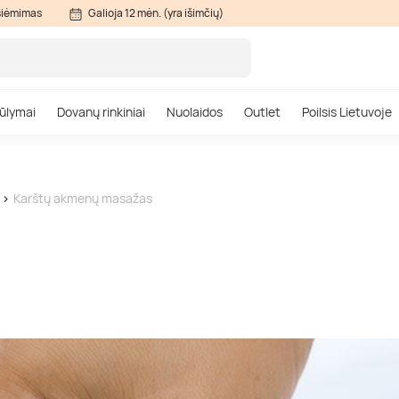
siėmimas
Galioja 12 mėn. (yra išimčių)
ūlymai
Dovanų rinkiniai
Nuolaidos
Outlet
Poilsis Lietuvoje
Karštų akmenų masažas