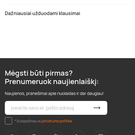
Dažniausiai užduodami klausimai
Mėgsti būti pirmas?
Prenumeruok naujienlaiškį:
Naujienos, pranešimai apie nuolaidas ir dar daugiau!
* Susipažinau su
privatumo politika