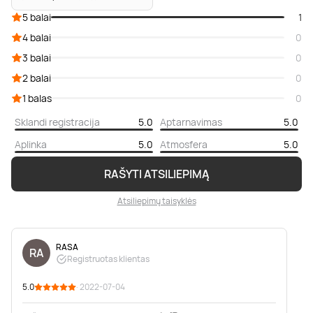
5 balai
1
4 balai
0
3 balai
0
2 balai
0
1 balas
0
Sklandi registracija
5.0
Aptarnavimas
5.0
Aplinka
5.0
Atmosfera
5.0
RAŠYTI ATSILIEPIMĄ
Atsiliepimų taisyklės
RASA
RA
Registruotas klientas
5.0
· 2022-07-04