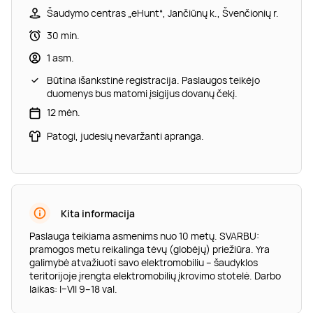
Šaudymo centras „eHunt“, Jančiūnų k., Švenčionių r.
30 min.
1 asm.
Būtina išankstinė registracija. Paslaugos teikėjo
duomenys bus matomi įsigijus dovanų čekį.
12 mėn.
Patogi, judesių nevaržanti apranga.
Kita informacija
Paslauga teikiama asmenims nuo 10 metų. SVARBU:
pramogos metu reikalinga tėvų (globėjų) priežiūra. Yra
galimybė atvažiuoti savo elektromobiliu – šaudyklos
teritorijoje įrengta elektromobilių įkrovimo stotelė. Darbo
laikas: I–VII 9–18 val.