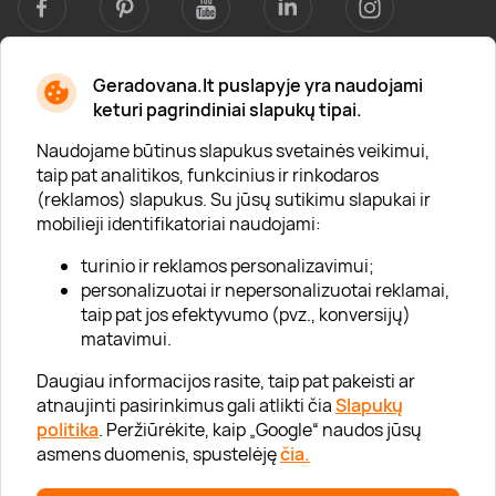
Geradovana.lt puslapyje yra naudojami
Apie mus
keturi pagrindiniai slapukų tipai.
Apie „Gera Dovana“
Naudojame būtinus slapukus svetainės veikimui,
taip pat analitikos, funkcinius ir rinkodaros
Lojalumo klubas
(reklamos) slapukus. Su jūsų sutikimu slapukai ir
Karjera
mobilieji identifikatoriai naudojami:
Visi partneriai
turinio ir reklamos personalizavimui;
personalizuotai ir nepersonalizuotai reklamai,
Kontaktai
taip pat jos efektyvumo (pvz., konversijų)
Tinklaraštis
matavimui.
Daugiau informacijos rasite, taip pat pakeisti ar
atnaujinti pasirinkimus gali atlikti čia
Slapukų
Informacija
politika
. Peržiūrėkite, kaip „Google“ naudos jūsų
asmens duomenis, spustelėję
čia.
„GERA DOVANA“ GRUPĖ