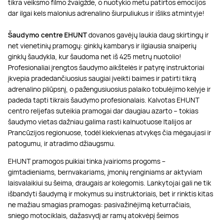
tikra veiksmo filmo žvaigžde, o nuotykio metu patirtos emocijos
dar ilgai kels malonius adrenalino šiurpuliukus ir išliks atmintyje!
Šaudymo centre EHUNT
dovanos gavėjų laukia daug skirtingų ir
net vienetinių pramogų: ginklų kambarys ir ilgiausia snaiperių
ginklų šaudykla, kur šaudoma net iš 425 metrų nuotolio!
Profesionaliai įrengtos šaudymo aikštelės ir patyrę instruktoriai
įkvepia pradedančiuosius saugiai įveikti baimes ir patirti tikrą
adrenalino pliūpsnį, o pažengusiuosius palaiko tobulėjimo kelyje ir
padeda tapti tikrais šaudymo profesionalais. Kalvotas EHUNT
centro reljefas suteikia pramogai dar daugiau azarto – tokias
šaudymo vietas dažniau galima rasti kalnuotuose Italijos ar
Prancūzijos regionuose, todėl kiekvienas atvykęs čia mėgaujasi ir
patogumu, ir atradimo džiaugsmu.
EHUNT pramogos puikiai tinka įvairioms progoms –
gimtadieniams, bernvakariams, įmonių renginiams ar aktyviam
laisvalaikiui su šeima, draugais ar kolegomis. Lankytojai gali ne tik
išbandyti šaudymą ir mokymus su instruktoriais, bet ir rinktis kitas
ne mažiau smagias pramogas: pasivažinėjimą keturračiais,
sniego motociklais, dažasvydį ar ramų atokvėpį šeimos