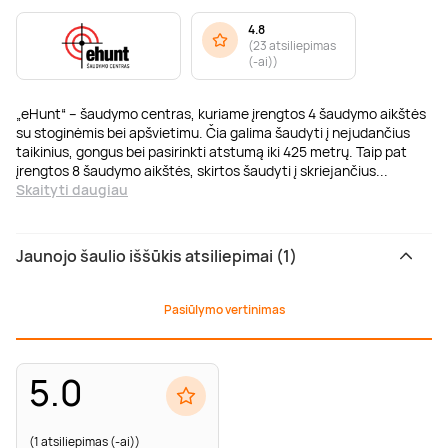
4.8
(
23 atsiliepimas
(-ai)
)
„eHunt“ – šaudymo centras, kuriame įrengtos 4 šaudymo aikštės
su stoginėmis bei apšvietimu. Čia galima šaudyti į nejudančius
taikinius, gongus bei pasirinkti atstumą iki 425 metrų. Taip pat
įrengtos 8 šaudymo aikštės, skirtos šaudyti į skriejančius
...
Skaityti daugiau
Jaunojo šaulio iššūkis atsiliepimai (1)
Pasiūlymo vertinimas
5.0
(1 atsiliepimas (-ai))