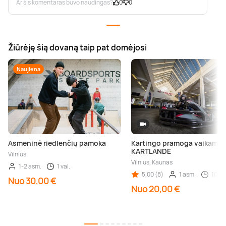
Ar šis komentaras buvo naudingas?
0
0
Žiūrėję šią dovaną taip pat domėjosi
Naujiena
Asmeninė riedlenčių pamoka
Kartingo pramoga vaikams
KARTLANDE
Vilnius
Vilnius, Kaunas
1-2 asm.
1 val.
5,00 (8)
1 asm.
10 mi
Nuo 30,00 €
Nuo 20,00 €