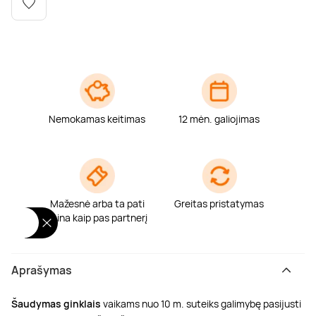
Poilsis dvaruose ir pilyse
Masažų kompleksai
Kitos vandens pramogos
Nemokamas keitimas
12 mėn. galiojimas
Mažesnė arba ta pati
Greitas pristatymas
kaina kaip pas partnerį
Aprašymas
Šaudymas ginklais
vaikams nuo 10 m. suteiks galimybę pasijusti