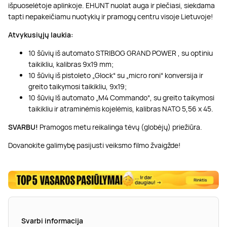
išpuoselėtoje aplinkoje. EHUNT nuolat auga ir plečiasi, siekdama
tapti nepakeičiamu nuotykių ir pramogų centru visoje Lietuvoje!
Atvykusiųjų laukia:
10 šūvių iš automato STRIBOG GRAND POWER , su optiniu
taikikliu, kalibras 9x19 mm;
10 šūvių iš pistoleto „Glock“ su „micro roni“ konversija ir
greito taikymosi taikikliu, 9x19;
10 šūvių Iš automato „M4 Commando“, su greito taikymosi
taikikliu ir atraminėmis kojelėmis, kalibras NATO 5,56 x 45.
SVARBU!
Pramogos metu reikalinga tėvų (globėjų) priežiūra.
Dovanokite galimybę pasijusti veiksmo filmo žvaigžde!
Svarbi informacija