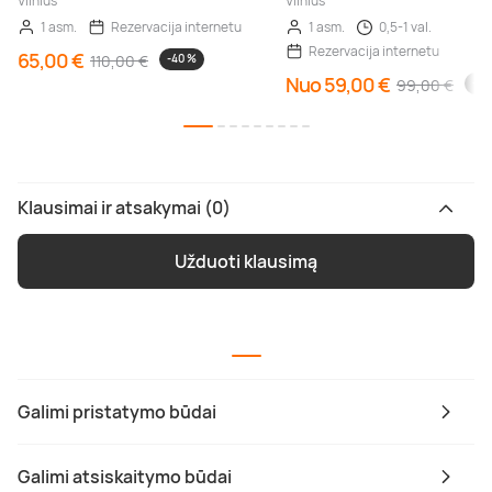
Vilnius
Vilnius
1 asm.
Rezervacija internetu
1 asm.
0,5-1 val.
Rezervacija internetu
65,00 €
110,00 €
-40 %
Nuo 59,00 €
99,00 €
-40
Klausimai ir atsakymai (0)
Užduoti klausimą
Galimi pristatymo būdai
Galimi atsiskaitymo būdai