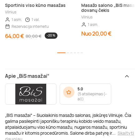
Sportinis viso kūno masažas
Masažo salono „BiS masaža
dovanų čekis
Vilnius
Vilnius
1 asm.
1 val.
1 asm.
Rezervacija internetu
Nuo 20,00 €
64,00 €
80,00 €
-20 %
Apie „BiS masažai“
5.0
(
5 atsiliepimas (-
ai)
)
„BIS masažai“ – šiuolaikinis masažo salonas, įsikūręs Vilniuje. Čia
galima pasilepinti japonišku terapiniu kobido veido masažu,
atpalaiduojamu viso kūno masažu, nugaros masažu, sportiniu
masažu ir kitomis procedūromis. Salone dirba patyrę ir
...
Skaityti
daugiau