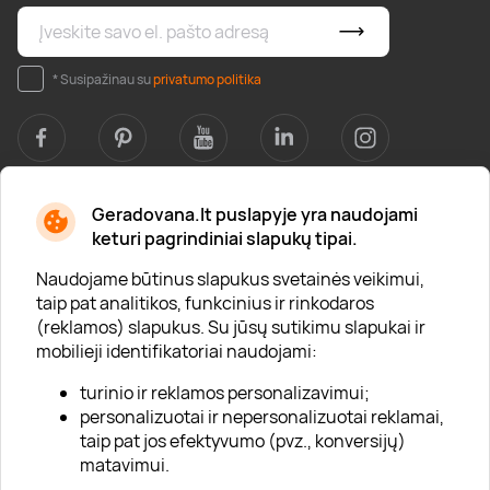
* Susipažinau su
privatumo politika
Geradovana.lt puslapyje yra naudojami
Apie mus
keturi pagrindiniai slapukų tipai.
Apie „Gera Dovana“
Naudojame būtinus slapukus svetainės veikimui,
taip pat analitikos, funkcinius ir rinkodaros
Lojalumo klubas
(reklamos) slapukus. Su jūsų sutikimu slapukai ir
Karjera
mobilieji identifikatoriai naudojami:
Visi partneriai
turinio ir reklamos personalizavimui;
personalizuotai ir nepersonalizuotai reklamai,
Kontaktai
taip pat jos efektyvumo (pvz., konversijų)
Tinklaraštis
matavimui.