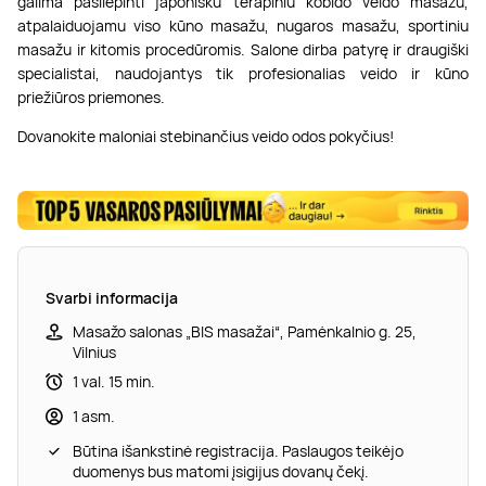
galima pasilepinti japonišku terapiniu kobido veido masažu,
atpalaiduojamu viso kūno masažu, nugaros masažu, sportiniu
masažu ir kitomis procedūromis. Salone dirba patyrę ir draugiški
specialistai, naudojantys tik profesionalias veido ir kūno
priežiūros priemones.
Dovanokite maloniai stebinančius veido odos pokyčius!
Svarbi informacija
Masažo salonas „BIS masažai“, Pamėnkalnio g. 25,
Vilnius
1 val. 15 min.
1 asm.
Būtina išankstinė registracija. Paslaugos teikėjo
duomenys bus matomi įsigijus dovanų čekį.