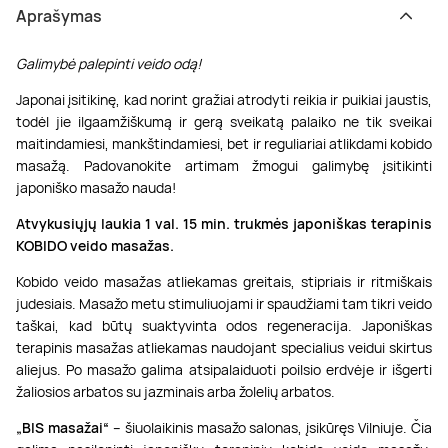
Aprašymas
Galimybė palepinti veido odą
!
Japonai įsitikinę, kad norint gražiai atrodyti reikia ir puikiai jaustis,
todėl jie ilgaamžiškumą ir gerą sveikatą palaiko ne tik sveikai
maitindamiesi, mankštindamiesi, bet ir reguliariai atlikdami kobido
masažą. Padovanokite artimam žmogui galimybę įsitikinti
japoniško masažo nauda!
Atvykusiųjų laukia 1 val. 15 min. trukmės japoniškas terapinis
KOBIDO veido masažas.
Kobido veido masažas atliekamas greitais, stipriais ir ritmiškais
judesiais. Masažo metu stimuliuojami ir spaudžiami tam tikri veido
taškai, kad būtų suaktyvinta odos regeneracija. Japoniškas
terapinis masažas atliekamas naudojant specialius veidui skirtus
aliejus. Po masažo galima atsipalaiduoti poilsio erdvėje ir išgerti
žaliosios arbatos su jazminais arba žolelių arbatos.
„BIS masažai“
– šiuolaikinis masažo salonas, įsikūręs Vilniuje. Čia