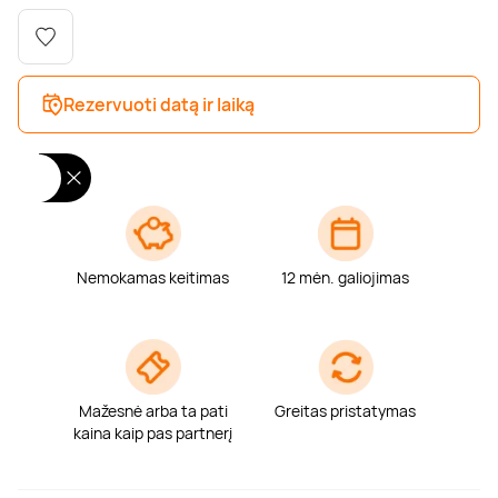
Poilsis dvaruose ir pilyse
Masažų kompleksai
Kitos vandens pramogos
Rezervuoti datą ir laiką
Nemokamas keitimas
12 mėn. galiojimas
Mažesnė arba ta pati
Greitas pristatymas
kaina kaip pas partnerį