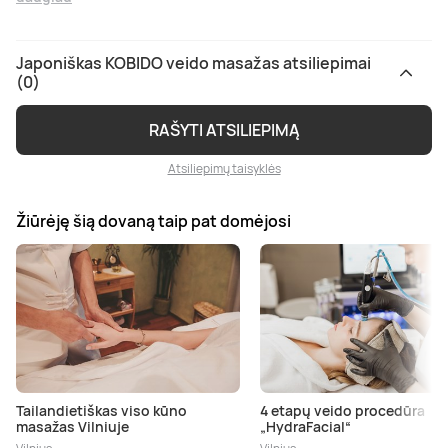
Japoniškas KOBIDO veido masažas atsiliepimai
(0)
RAŠYTI ATSILIEPIMĄ
Atsiliepimų taisyklės
Žiūrėję šią dovaną taip pat domėjosi
Tailandietiškas viso kūno
4 etapų veido procedūra
masažas Vilniuje
„HydraFacial“