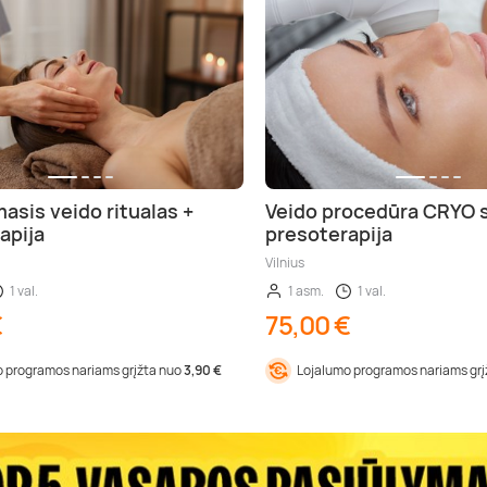
asis veido ritualas +
Veido procedūra CRYO 
apija
presoterapija
Vilnius
1 val.
1 asm.
1 val.
€
75,00 €
 programos nariams grįžta nuo
3,90 €
Lojalumo programos nariams gr