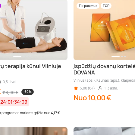
Tik pas mus
TOP
ų terapija kūnui Vilniuje
Įspūdžių dovanų kortel
DOVANA
Vilnius (aps.), Kaunas (aps.), Klaipėda
0,5-1 val.
5,00 (84)
1-3 asm.
€
119,00 €
-30 %
Nuo 10,00 €
:
24:01:34:09
 programos nariams grįžta nuo
4,17 €