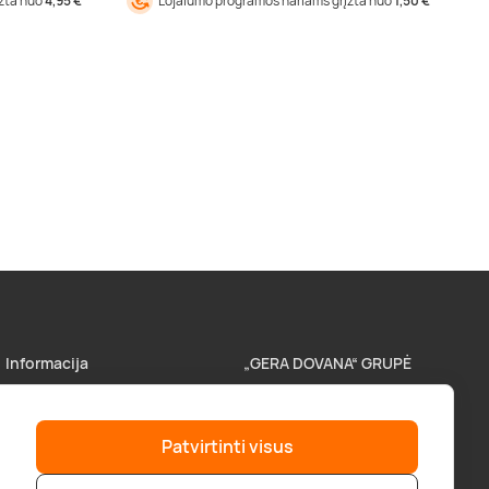
įžta nuo
4,95 €
Lojalumo programos nariams grįžta nuo
1,50 €
Informacija
„GERA DOVANA“ GRUPĖ
Parduotuvės
superprezenty.pl
Patvirtinti visus
Pristatymas
lieliskadavana.lv