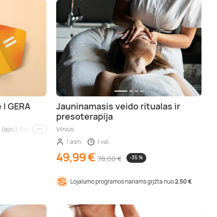
ė | GERA
Jauninamasis veido ritualas ir
presoterapija
 (aps.), Palanga (aps.), Nida (aps.), Druskininkai (aps.), Birštonas (aps.), Trakai (aps
Vilnius
Kiti miestai
1 asm.
1 val.
49,99 €
78,00 €
-35 %
Lojalumo programos nariams grįžta nuo
2,50 €