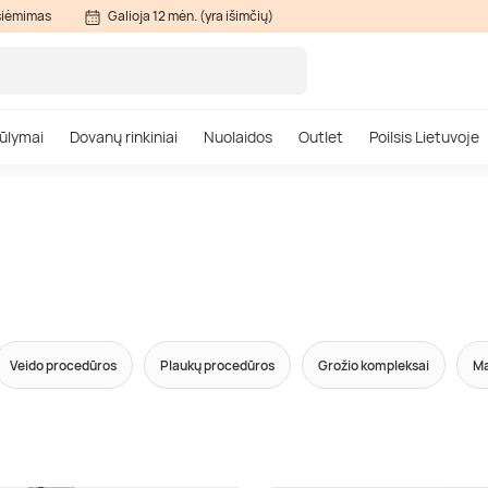
siėmimas
Galioja 12 mėn. (yra išimčių)
ūlymai
Dovanų rinkiniai
Nuolaidos
Outlet
Poilsis Lietuvoje
Veido procedūros
Plaukų procedūros
Grožio kompleksai
Ma