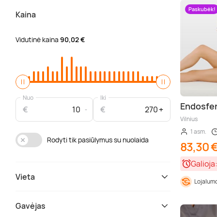
Paskubėk!
Kaina
Vidutinė kaina
90,02 €
Nuo
Iki
Endosfer
€
€
Vilnius
1 asm.
Rodyti tik pasiūlymus su nuolaida
83,30 
Galioja
Vieta
Lojalumo
Gavėjas