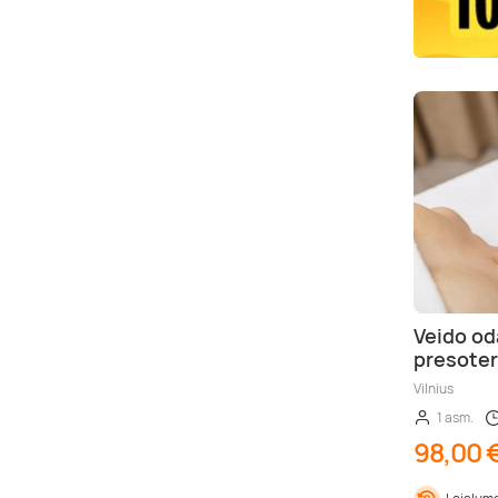
Veido od
presoter
Vilnius
1 asm.
98,00 