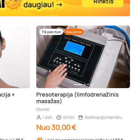
Tik pas mus
Naujiena
cija +
Presoterapija (limfodrenažinis
masažas)
Kaunas
1 asm.
45 min.
Rezervacija internetu
Nuo 30,00 €