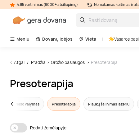
4.85 vertinimas (8000+ atsiliepimų)
Nemokamas keitimas ir at
Meniu
Dovanų idėjos
Vieta
Vasaros pasi
Atgal
Pradžia
Grožio paslaugos
Presoterapija
Presoterapija
ja
Veido valymas
Presoterapija
Plaukų šalinimas lazeriu
Rodyti žemėlapyje