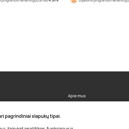
 programos nariams grįžta nuo
4,90 €
Lojalumo programos nariams gr
Apie mus
Apie „Gera Dovana“
i pagrindiniai slapukų tipai.
Lojalumo klubas
, taip pat analitikos, funkcinius ir