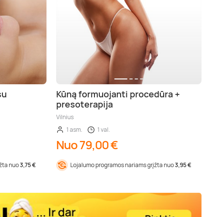
su
Kūną formuojanti procedūra +
presoterapija
Vilnius
1 asm.
1 val.
Nuo 79,00 €
įžta nuo
3,75 €
Lojalumo programos nariams grįžta nuo
3,95 €