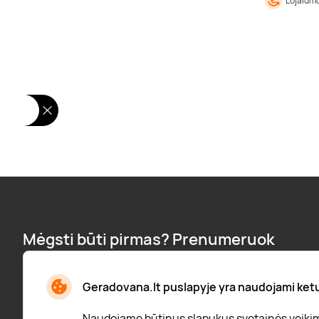
Lojalumo
Mėgsti būti pirmas? Prenumeruok
naujienlaiškį:
Naujienos, pranešimai apie nuolaidas ir dar daugiau!
Geradovana.lt puslapyje yra naudojami ketur
Naudojame būtinus slapukus svetainės veikimui