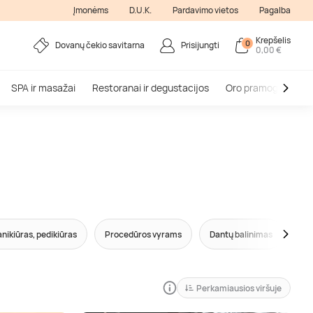
Įmonėms
D.U.K.
Pardavimo vietos
Pagalba
Krepšelis
0
Dovanų čekio savitarna
Prisijungti
0,00 €
SPA ir masažai
Restoranai ir degustacijos
Oro pramogos
V
nikiūras, pedikiūras
Procedūros vyrams
Dantų balinimas
Kū
Perkamiausios viršuje