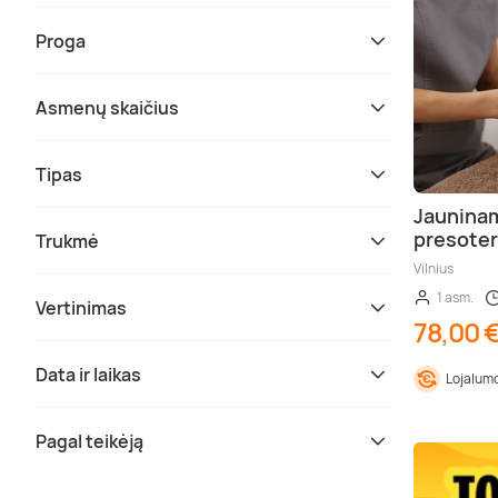
Proga
Asmenų skaičius
Tipas
Jauninam
presoter
Trukmė
Vilnius
1 asm.
Vertinimas
78,00 
Data ir laikas
Lojalumo
Pagal teikėją