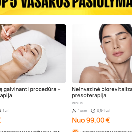
ą gaivinanti procedūra +
Neinvazinė biorevitaliza
apija
presoterapija
Vilnius
1 val.
1 asm.
0,5-1 val.
€
Nuo 99,00 €