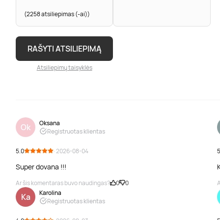
(2258 atsiliepimas (-ai))
RAŠYTI ATSILIEPIMĄ
Atsiliepimų taisyklės
Oksana
Ok
Registruotas klientas
5.0
· 2026-08-04
5
Super dovana !!!
K
Ar šis komentaras buvo naudingas?
0
0
A
Karolina
Ka
Registruotas klientas