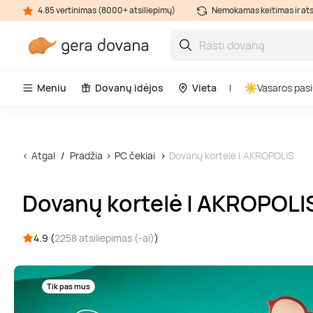
4.85 vertinimas (8000+ atsiliepimų)
Nemokamas keitimas ir at
Meniu
Dovanų idėjos
Vieta
Vasaros pasi
Atgal
Pradžia
PC čekiai
Dovanų kortelė | AKROPOLIS
Dovanų kortelė | AKROPOLI
4.9 (
2258 atsiliepimas (-ai)
)
Tik pas mus