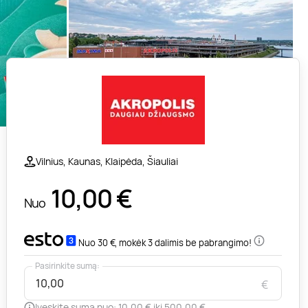
Vilnius, Kaunas, Klaipėda, Šiauliai
10,00
€
Nuo
Nuo 30 €, mokėk 3 dalimis be pabrangimo!
Pasirinkite sumą:
€
Įveskite sumą nuo: 10,00 € iki 500,00 €