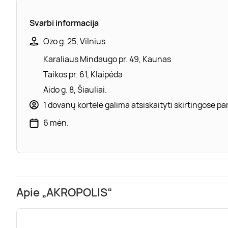
Svarbi informacija
Ozo g. 25, Vilnius
Karaliaus Mindaugo pr. 49, Kaunas
Taikos pr. 61, Klaipėda
Aido g. 8, Šiauliai.
1 dovanų kortele galima atsiskaityti skirtingose 
6 mėn.
Apie „AKROPOLIS“