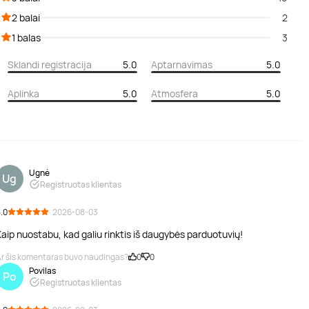
2 balai
2
1 balas
3
Sklandi registracija
5.0
Aptarnavimas
5.0
Aplinka
5.0
Atmosfera
5.0
Ugnė
Ug
Registruotas klientas
.0
· 2026-08-03
aip nuostabu, kad galiu rinktis iš daugybės parduotuvių!
r šis komentaras buvo naudingas?
0
0
Povilas
Po
Registruotas klientas