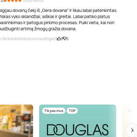
.0
· 2026-08-03
sigijau dovanų čekį iš „Gera dovana“ ir likau labai patenkintas.
iskas vyko sklandžiai, aiškiai ir greitai. Labai patiko platus
asirinkimas ir patogus pirkimo procesas. Puiki vieta, kai nori
nudžiuginti artimą žmogų gražia dovana.
r šis komentaras buvo naudingas?
0
0
Tik pas mus
TOP
Tik p