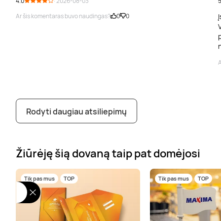
4.0
· 2026-08-03
5
Ar šis komentaras buvo naudingas?
0
0
Į
V
p
A
Rodyti daugiau atsiliepimų
Žiūrėję šią dovaną taip pat domėjosi
Tik pas mus
TOP
Tik pas mus
TOP