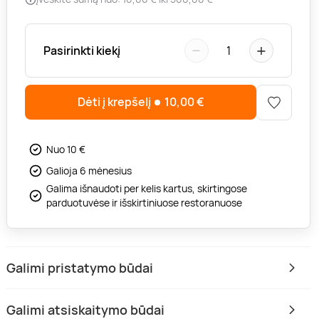
−
+
Pasirinkti kiekį
1
Dėti į krepšelį
10,00
€
Nuo 10 €
Galioja 6 mėnesius
Galima išnaudoti per kelis kartus, skirtingose
parduotuvėse ir išskirtiniuose restoranuose
Galimi pristatymo būdai
Galimi atsiskaitymo būdai