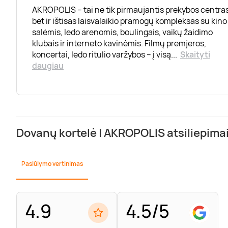
AKROPOLIS – tai ne tik pirmaujantis prekybos centras
bet ir ištisas laisvalaikio pramogų kompleksas su kino
salėmis, ledo arenomis, boulingais, vaikų žaidimo
klubais ir interneto kavinėmis. Filmų premjeros,
koncertai, ledo ritulio varžybos – į visą
...
Skaityti
daugiau
Dovanų kortelė | AKROPOLIS atsiliepima
Pasiūlymo vertinimas
4.9
4.5/5