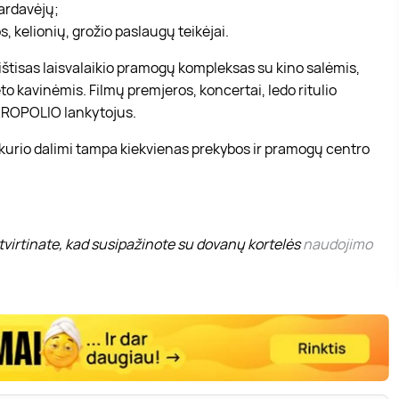
pardavėjų;
, kelionių, grožio paslaugų teikėjai.
r ištisas laisvalaikio pramogų kompleksas su kino salėmis,
to kavinėmis. Filmų premjeros, koncertai, ledo ritulio
 AKROPOLIO lankytojus.
 kurio dalimi tampa kiekvienas prekybos ir pramogų centro
virtinate, kad susipažinote su dovanų kortelės
naudojimo