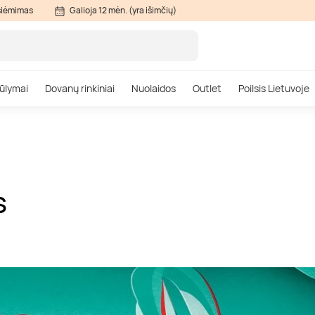
siėmimas
Galioja 12 mėn. (yra išimčių)
ūlymai
Dovanų rinkiniai
Nuolaidos
Outlet
Poilsis Lietuvoje
S