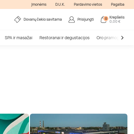
Įmonėms
D.U.K.
Pardavimo vietos
Pagalba
Krepšelis
0
Dovanų čekio savitarna
Prisijungti
0,00 €
SPA ir masažai
Restoranai ir degustacijos
Oro pramogos
V