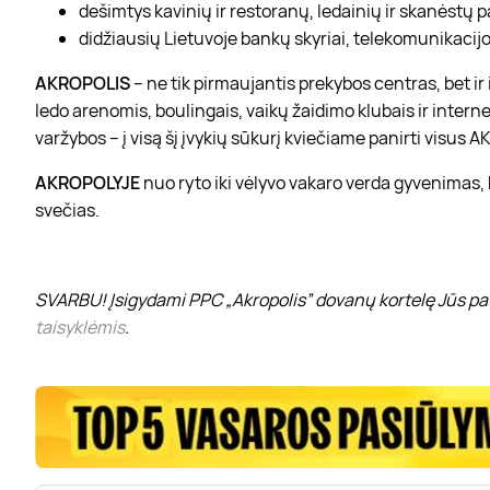
dešimtys kavinių ir restoranų, ledainių ir skanėstų 
didžiausių Lietuvoje bankų skyriai, telekomunikacijos
AKROPOLIS
– ne tik pirmaujantis prekybos centras, bet i
ledo arenomis, boulingais, vaikų žaidimo klubais ir interne
varžybos – į visą šį įvykių sūkurį kviečiame panirti visus
AKROPOLYJE
nuo ryto iki vėlyvo vakaro verda gyvenimas,
svečias.
SVARBU! Įsigydami PPC „Akropolis” dovanų kortelę Jūs pat
taisyklėmis
.