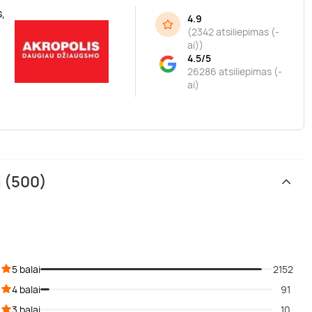
,
4.9
(
2342 atsiliepimas (-
ai)
)
4.5/5
26286 atsiliepimas (-
ai)
i (500)
5 balai
2152
4 balai
91
3 balai
10