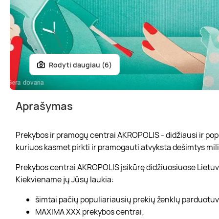
Rodyti daugiau (6)
Aprašymas
Prekybos ir pramogų centrai AKROPOLIS - didžiausi ir popul
kuriuos kasmet pirkti ir pramogauti atvyksta dešimtys mili
Prekybos centrai AKROPOLIS įsikūrę didžiuosiuose Lietuvo
Kiekviename jų Jūsų laukia:
šimtai pačių populiariausių prekių ženklų parduotu
MAXIMA XXX prekybos centrai;