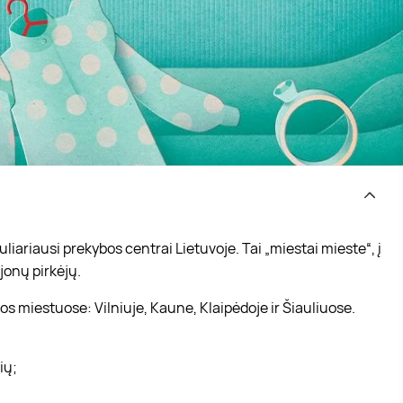
iariausi prekybos centrai Lietuvoje. Tai „miestai mieste“, į
jonų pirkėjų.
s miestuose: Vilniuje, Kaune, Klaipėdoje ir Šiauliuose.
vių;